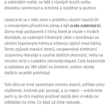
a sobeckém světě, se lidé z různých koutů světa
dovedou semknout a ochotně a nezištně si pomoci.
Ladačané se v této zemi v průběhu staletí naučili žít
s omezenými přírodními zdroji a být
zcela soběstační.
Domy mají postavené z hlíny, které je všude v horách
dostatek, ze sušených hliněných cihel v kombinaci se
silnými topolovými trámy a vrbovou výplní mezi trámy.
Tento způsob stavění domů, nezpevněné třetihorní
usazeniny Himalájí a souhra dalších okolností, měly na
mnoho míst v Ladakhu obrovský dopad. Celá katastrofa
si vyžádala asi 180 obětí na životech, ovšem stovky
dalších se ještě pohřešují.
Toto léto ve mně zanechalo mnoho dojmů, utříbilo plno
myšlenek, změnilo pár postojů, a co nejvíc – uvědomila
jsem si, že chci naplno prožívat každý den. A nikdy nic
odkládat na zítra. Co když už zítra nebude…