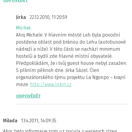
ODPOVĚDĚT
Jirka
22.12.2010, 11:20:59
Michal:
Ahoj Michale. V hlavním městě Leh byla povodní
postižena oblast pod bránou do Lehu (autobusové
nádraží a níže). V této části se nachází minimum
hostelů a bydlí zde hlavně místní obyvatelé.
Předpokládám, že i tvůj guest house nebyl zasažen.
S přáním pěknoh dne. Jirka Sázel. Člen
organizátorského týmu projektu La Ngonpo – krajní
meze.
http://www.lnkm.cz
ODPOVĚDĚT
Milada
13.4.2011, 14:09:35
Ahoj, tieto informacie som uz pocula z viacerych stran,