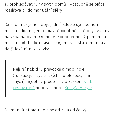
šli prohledávat ruiny svých domů… Postupně se práce
rozšiřovala i do manuální sféry.
Další den už jsme nebyli jediní, kdo se ujali pomoci
místním lidem. Jen to pravděpodobně chtělo ty dva dny
na vzpamatování. Od neděle odpoledne už pomáhala
místní
buddhistická asociace
, i muslimská komunita a
další lokální neziskovky.
Nejširší nabídku průvodců a map Indie
(turistických, cyklistických, horolezeckých a
jiných) najdete v prodejně v pražském
Klubu
cestovatelů
nebo v eshopu
KnihyNaHory.cz
Na manuální práci jsem se odtrhla od českých