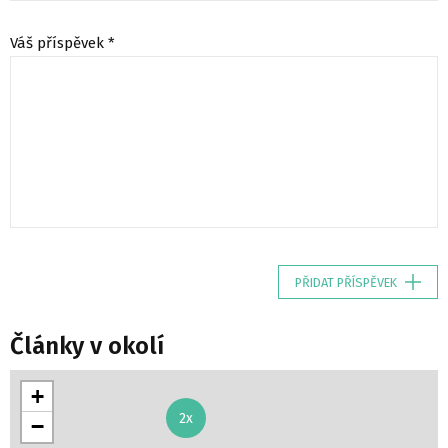
Váš příspěvek *
PŘIDAT PŘÍSPĚVEK
Články v okolí
+
2x
−