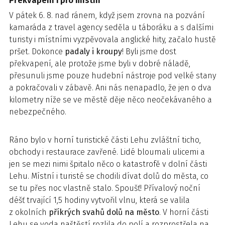
Překvapení i pro místní
V pátek 6. 8. nad ránem, když jsem zrovna na pozvání
kamaráda z travel agency seděla u táboráku a s dalšími
turisty i místními vyzpěvovala anglické hity, začalo hustě
pršet. Dokonce
padaly i kroupy
! Byli jsme dost
překvapení, ale protože jsme byli v dobré náladě,
přesunuli jsme pouze hudební nástroje pod velké stany
a pokračovali v zábavě. Ani nás nenapadlo, že jen o dva
kilometry níže se ve městě děje něco neočekávaného a
nebezpečného.
Ráno bylo v horní turistické části Lehu zvláštní ticho,
obchody i restaurace zavřené. Lidé bloumali ulicemi a
jen se mezi nimi špitalo něco o katastrofě v dolní části
Lehu. Místní i turisté se chodili dívat dolů do města, co
se tu přes noc vlastně stalo. Spoušť! Přívalový noční
déšť trvající 1,5 hodiny vytvořil vlnu, která se valila
z okolních
příkrých svahů dolů na město
. V horní části
Lehu se voda naštěstí rozlila do polí a rozprostřela na