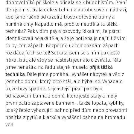
dobrovolníků při škole a přidala se k buddhistům. První
den jsem strávila dole v Lehu na autobusovém nádraží,
kde jsme ručně odklízeli z trosek dřevěné trámy a
hliněné cihly. Napadlo mě, proč to neudělá ta těžká
technika? Pak vidím psy a psovody. Říkali mi, že psi tu
identifikovali nějaká těla, a že je potřeba je najít! Už vím,
co byl ten zápach! Bezpečně už teď poznám zápach
rozkládajících se těl! Setkala jsem se s ním pak ještě
několikrát, ale vždy se naštěstí jednalo o zvířata. Těla
jsme nenašli a na řadu stejně musela
přijít těžká
technika
. Dále jsme pomáhali vynášet nábytek a věci z
jednoho domu, který ještě stál, ale hýbal se. Vypadalo
to, že brzy spadne. Nejčastější prací pak bylo
odhazování bahna z domů, které ještě stály a měly
první patro zaplavené bahnem… takže lopata, kyblíky,
lidský řetěz vyhazující bahno před dům nebo provizorní
nosítka z pytlů a klacků a vynášení bahna na hromadu
ven.