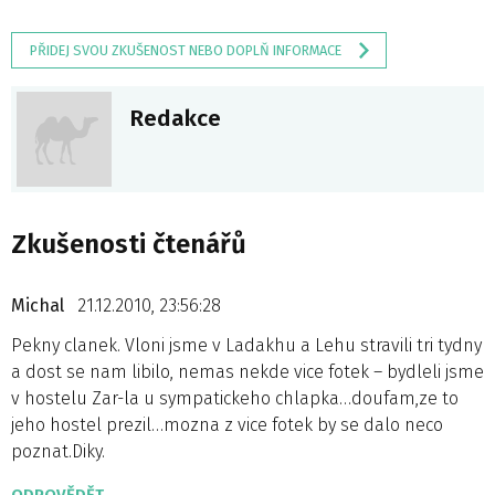
PŘIDEJ SVOU ZKUŠENOST NEBO DOPLŇ INFORMACE
Redakce
Zkušenosti čtenářů
Michal
21.12.2010, 23:56:28
Pekny clanek. Vloni jsme v Ladakhu a Lehu stravili tri tydny
a dost se nam libilo, nemas nekde vice fotek – bydleli jsme
v hostelu Zar-la u sympatickeho chlapka…doufam,ze to
jeho hostel prezil…mozna z vice fotek by se dalo neco
poznat.Diky.