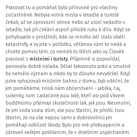
Pracovat tu a pomáhat bylo přínosné pro všechny
zúčastněné. Nebyla volná místa v letadle a turisté
čekali, až se zprovozní silnice nebo až uloví sedadlo v
letadle, tak při čekání aspoň přiložili ruku k dílu. Když se
pohybujete v prostředí, kde se mnoho lidí stalo obětí
katastrofy, a vy jste v pořádku, většinou vám to nedá a
chcete pomoci těm, co neměli to štěstí jako vy. Člověk
pracoval s
místními i turisty
. Příjemně si popovídal,
panovala dobrá nálada. Dělat takovouto práci a smutnit
by nemělo význam a nikdo by to dlouho nevydržel. Když
jsme vyhazovali místním bahno z domu, byli vděční, že
jim pomáháme, nosili nám občerstvení – jablka, čaj,
sušenky, rum. Ladačané jsou lidé, kteří asi pod vlivem
buddhismu přijímají skutečnosti tak, jak jsou. Nesmutní,
že jim voda vzala dům, ale jsou šťastní, že přežili. Jsou
šťastní, že na vše nejsou sami a dobrovolníci jim
pomáhají odklízet škody. Bylo pro mě překvapením a
zároveň velkým potěšením, že v dnešním uspěchaném