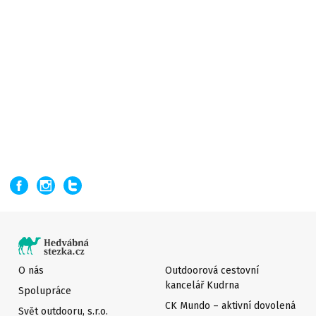
O nás
Outdoorová cestovní
kancelář Kudrna
Spolupráce
CK Mundo – aktivní dovolená
Svět outdooru, s.r.o.