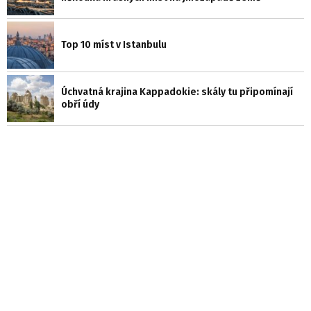
Top 10 míst v Istanbulu
Úchvatná krajina Kappadokie: skály tu připomínají
obří údy