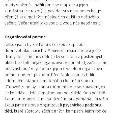
rolety stažené, snažili jsme se majitele a jejich
zaměstnance rozptýlit, povídat si s nimi, nenechat je
přemýšlet o možných následcích dalšího deštivého
večera. Večer utekl jako voda, a voda nás neodnesla…
Organizování pomoci
Jelikož jsem byla v Lehu s českou skupinou
dobrovolníků učících v Moravské misijní škole a ještě
druhý den jsme neviděli, že by se lidem z
postižených
oblastí
začalo nějak organizovaně pomáhat, začali jsme
pod záštitou školy spolu s jejím ředitelem organizovat
pomoc obětem povodní. Před školou jsme zřídili
informační stánek a materiální i finanční sbírku.
Zároveň jsme byli kontaktním místem se zprávami, co
se kde děje a kde je možné pomoci. Každé ráno odjížděl
školní autobus s lidmi na různá místa pomáhat. Jakožto
škola jsme nejprve organizovali
psychickou podporu
dětí
, které zůstaly v záchranných kempech. Jejich rodiče