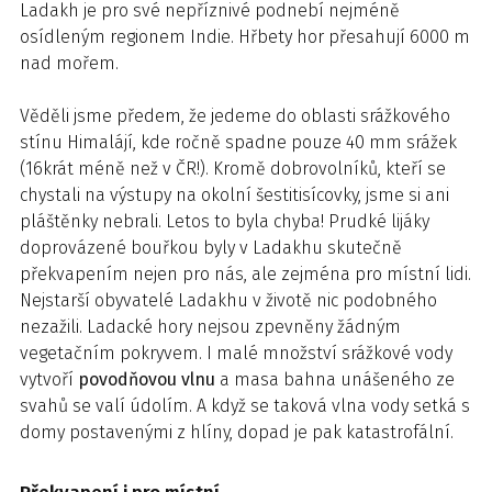
Ladakh je pro své nepříznivé podnebí nejméně
osídleným regionem Indie. Hřbety hor přesahují 6000 m
nad mořem.
Věděli jsme předem, že jedeme do oblasti srážkového
stínu Himalájí, kde ročně spadne pouze 40 mm srážek
(16krát méně než v ČR!). Kromě dobrovolníků, kteří se
chystali na výstupy na okolní šestitisícovky, jsme si ani
pláštěnky nebrali. Letos to byla chyba! Prudké lijáky
doprovázené bouřkou byly v Ladakhu skutečně
překvapením nejen pro nás, ale zejména pro místní lidi.
Nejstarší obyvatelé Ladakhu v životě nic podobného
nezažili. Ladacké hory nejsou zpevněny žádným
vegetačním pokryvem. I malé množství srážkové vody
vytvoří
povodňovou vlnu
a masa bahna unášeného ze
svahů se valí údolím. A když se taková vlna vody setká s
domy postavenými z hlíny, dopad je pak katastrofální.