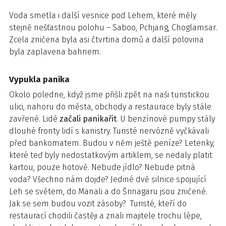
Voda smetla i další vesnice pod Lehem, které měly
stejně nešťastnou polohu – Saboo, Pchjang, Choglamsar.
Zcela zničena byla asi čtvrtina domů a další polovina
byla zaplavena bahnem.
Vypukla panika
Okolo poledne, když jsme přišli zpět na naši turistickou
ulici, nahoru do města, obchody a restaurace byly stále
zavřené. Lidé
začali panikařit
. U benzínové pumpy stály
dlouhé fronty lidí s kanistry. Turisté nervózně vyčkávali
před bankomatem. Budou v něm ještě peníze? Letenky,
které teď byly nedostatkovým artiklem, se nedaly platit
kartou, pouze hotově. Nebude jídlo? Nebude pitná
voda? Všechno nám dojde? Jediné dvě silnice spojující
Leh se světem, do Manali a do Šrinagaru jsou zničené.
Jak se sem budou vozit zásoby? Turisté, kteří do
restaurací chodili častěji a znali majitele trochu lépe,