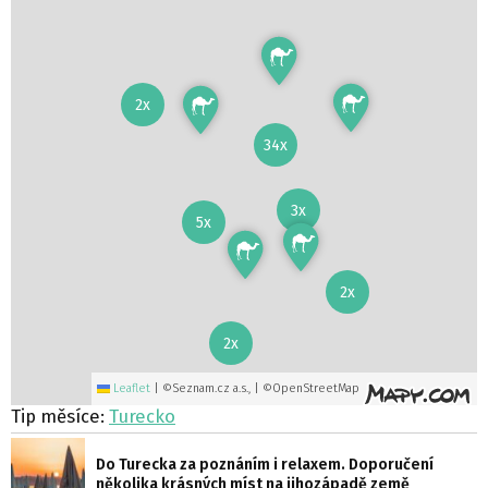
2x
34x
3x
5x
2x
2x
Leaflet
|
©Seznam.cz a.s., | ©OpenStreetMap
Tip měsíce:
Turecko
Do Turecka za poznáním i relaxem. Doporučení
několika krásných míst na jihozápadě země