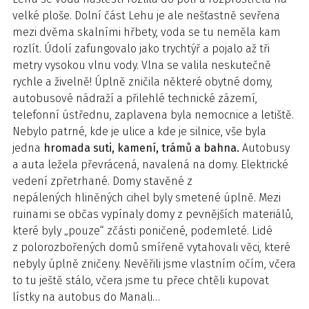
velké ploše. Dolní část Lehu je ale nešťastně sevřena
mezi dvěma skalními hřbety, voda se tu neměla kam
rozlít. Údolí zafungovalo jako trychtýř a pojalo až tři
metry vysokou vlnu vody. Vlna se valila neskutečně
rychle a živelně! Úplně zničila některé obytné domy,
autobusové nádraží a přilehlé technické zázemí,
telefonní ústřednu, zaplavena byla nemocnice a letiště.
Nebylo patrné, kde je ulice a kde je silnice, vše byla
jedna
hromada suti, kamení, trámů a bahna.
Autobusy
a auta ležela převrácená, navalená na domy. Elektrické
vedení zpřetrhané. Domy stavěné z
nepálených hliněných cihel byly smetené úplně. Mezi
ruinami se občas vypínaly domy z pevnějších materiálů,
které byly „pouze“ zčásti poničené, podemleté. Lidé
z polorozbořených domů smířeně vytahovali věci, které
nebyly úplně zničeny. Nevěřili jsme vlastním očím, včera
to tu ještě stálo, včera jsme tu přece chtěli kupovat
lístky na autobus do Manali…