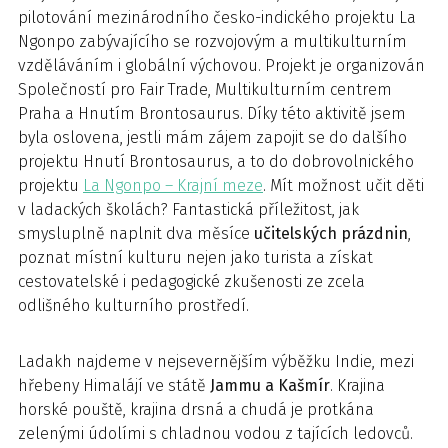
pilotování mezinárodního česko-indického projektu La
Ngonpo zabývajícího se rozvojovým a multikulturním
vzděláváním i globální výchovou. Projekt je organizován
Společností pro Fair Trade, Multikulturním centrem
Praha a Hnutím Brontosaurus. Díky této aktivitě jsem
byla oslovena, jestli mám zájem zapojit se do dalšího
projektu Hnutí Brontosaurus, a to do dobrovolnického
projektu
La Ngonpo – Krajní meze
. Mít možnost učit děti
v ladackých školách? Fantastická příležitost, jak
smysluplně naplnit dva měsíce
učitelských prázdnin
,
poznat místní kulturu nejen jako turista a získat
cestovatelské i pedagogické zkušenosti ze zcela
odlišného kulturního prostředí.
Ladakh najdeme v nejsevernějším výběžku Indie, mezi
hřebeny Himalájí ve státě
Jammu a Kašmír
. Krajina
horské pouště, krajina drsná a chudá je protkána
zelenými údolími s chladnou vodou z tajících ledovců.