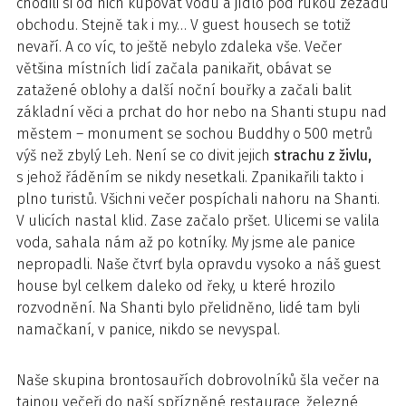
chodili si od nich kupovat vodu a jídlo pod rukou zezadu
obchodu. Stejně tak i my… V guest housech se totiž
nevaří. A co víc, to ještě nebylo zdaleka vše. Večer
většina místních lidí začala panikařit, obávat se
zatažené oblohy a další noční bouřky a začali balit
základní věci a prchat do hor nebo na Shanti stupu nad
městem – monument se sochou Buddhy o 500 metrů
výš než zbylý Leh. Není se co divit jejich
strachu z živlu,
s jehož řáděním se nikdy nesetkali. Zpanikařili takto i
plno turistů. Všichni večer pospíchali nahoru na Shanti.
V ulicích nastal klid. Zase začalo pršet. Ulicemi se valila
voda, sahala nám až po kotníky. My jsme ale panice
nepropadli. Naše čtvrť byla opravdu vysoko a náš guest
house byl celkem daleko od řeky, u které hrozilo
rozvodnění. Na Shanti bylo přelidněno, lidé tam byli
namačkaní, v panice, nikdo se nevyspal.
Naše skupina brontosauřích dobrovolníků šla večer na
tajnou večeři do naší spřízněné restaurace, železné