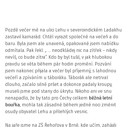
Pozdě večer mě na ulici Lehu v severoindickém Ladakhu
zastavil kamarád. Chtěl vyrazit společně na večeři a do
baru. Byla jsem ale unavená, opakovaně jsem nabídku
odmítala. Pak řekl: „ … neodkládej nic na zítřek – nikdy
nevíš, co bude zítra“. Kdo by byl tušil, v jak hlubokou
pravdu se věta během pár hodin promění. Pozvání
jsem nakonec přijala a večer byl příjemný, s lahodnou
večeří a zpíváním u táboráku. Táborák ale netrval
dlouho, začalo silně pršet a dokonce padaly kroupy,
museli jsme pod stany do úkrytu. Nikoho ani ve snu
nenapadlo, že by tato pro Čechy celkem
běžná letní
bouřka
, mohla tak zásadně během jedné noci změnit
osudy obyvatel Lehu a přilehlých vesnic.
Na jaře jsme na ZŠ Řehořova v Brně, kde učím, zahájili