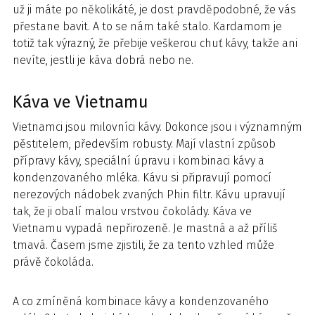
už ji máte po několikáté, je dost pravděpodobné, že vás
přestane bavit. A to se nám také stalo. Kardamom je
totiž tak výrazný, že přebije veškerou chuť kávy, takže ani
nevíte, jestli je káva dobrá nebo ne.
Káva ve Vietnamu
Vietnamci jsou milovníci kávy. Dokonce jsou i významným
pěstitelem, především robusty. Mají vlastní způsob
přípravy kávy, speciální úpravu i kombinaci kávy a
kondenzovaného mléka. Kávu si připravují pomocí
nerezových nádobek zvaných Phin filtr. Kávu upravují
tak, že ji obalí malou vrstvou čokolády. Káva ve
Vietnamu vypadá nepřirozeně. Je mastná a až příliš
tmavá. Časem jsme zjistili, že za tento vzhled může
právě čokoláda.
A co zmíněná kombinace kávy a kondenzovaného