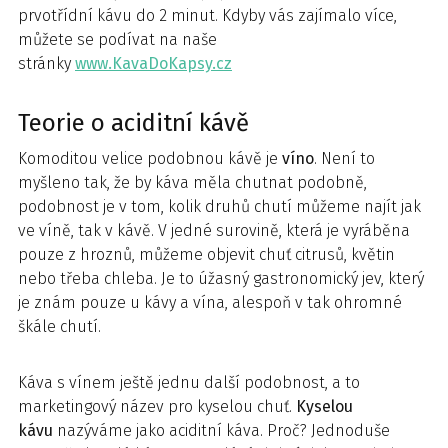
prvotřídní kávu do 2 minut. Kdyby vás zajímalo více,
můžete se podívat na naše
stránky
www.KavaDoKapsy.cz
Teorie o aciditní kávě
Komoditou velice podobnou kávě je
víno
. Není to
myšleno tak, že by káva měla chutnat podobně,
podobnost je v tom, kolik druhů chutí můžeme najít jak
ve víně, tak v kávě. V jedné surovině, která je vyráběna
pouze z hroznů, můžeme objevit chuť citrusů, květin
nebo třeba chleba. Je to úžasný gastronomický jev, který
je znám pouze u kávy a vína, alespoň v tak ohromné
škále chutí.
Káva s vínem ještě jednu další podobnost, a to
marketingový název pro kyselou chuť.
Kyselou
kávu
nazýváme jako aciditní káva. Proč? Jednoduše