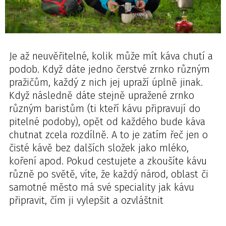
Je až neuvěřitelné, kolik může mít káva chutí a
podob. Když dáte jedno čerstvé zrnko různým
pražičům, každý z nich jej upraží úplně jinak.
Když následně dáte stejně upražené zrnko
různým baristům (ti kteří kávu připravují do
pitelné podoby), opět od každého bude káva
chutnat zcela rozdílně. A to je zatím řeč jen o
čisté kávě bez dalších složek jako mléko,
koření apod. Pokud cestujete a zkoušíte kávu
různě po světě, víte, že každý národ, oblast či
samotné město má své speciality jak kávu
připravit, čím ji vylepšit a ozvláštnit