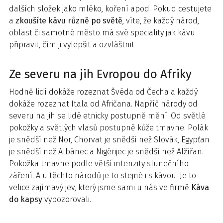
dalších složek jako mléko, koření apod. Pokud cestujete
a
zkoušíte kávu různě po světě
, víte, že každý národ,
oblast či samotné město má své speciality jak kávu
připravit, čím ji vylepšit a ozvláštnit
Ze severu na jih Evropou do Afriky
Hodně lidí dokáže rozeznat Švéda od Čecha a každý
dokáže rozeznat Itala od Afričana. Napříč národy od
severu na jih se lidé etnicky postupně mění. Od světlé
pokožky a světlých vlasů postupně kůže tmavne. Polák
je snědší než Nor, Chorvat je snědší než Slovák, Egypťan
je snědší než Albánec a Nigérijec je snědší než Alžířan.
Pokožka tmavne podle větší intenzity slunečního
záření. A u těchto národů je to stejné i s kávou. Je to
velice zajímavý jev, který jsme sami u nás ve firmě
Káva
do kapsy
vypozorovali.