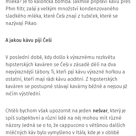
mléka? Je to kalorická bomba. Jakmile připraví kávu přes
Phin filtr, zalijí ji velkým množství kondenzovaného
sladkého mléka, které Češi znají z tubiček, které se
nazývají Pikao.
A jakou kávu pijí Češi
V poslední době, kdy došlo k výraznému rozkvětu
hipsterských kaváren se Češi v zásadě dělí na dva
nejvýraznější tábory. Ti, kteří pijí kávu výrazně hořkou a
ostatní, kteří mají rádi kávu aciditní. Z hipsterských
kaváren se postupně stávají kavárny běžné a nejsou již
ničím výstřední.
Chtěli bychom však upozornit na jeden
nešvar
, který je
spíš subjektivní a různí lidé na něj mohou mít různé
názory. Jedná se o to, že cappuccino s většinou dalších
mléčných káv bylo vymyšleno v Itálii, kde je v oblibě