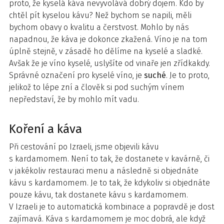
proto, že kyselá káva nevyvolává dobrý dojem. Kdo by
chtěl pít kyselou kávu? Než bychom se napili, měli
bychom obavy o kvalitu a čerstvost. Mohlo by nás
napadnou, že káva je dokonce zkažená. Víno je na tom
úplně stejně, v zásadě ho dělíme na kyselé a sladké.
Avšak že je víno kyselé, uslyšíte od vinaře jen zřídkakdy.
Správné označení pro kyselé víno, je
suché
. Je to proto,
jelikož to lépe zní a člověk si pod suchým vínem
nepředstaví, že by mohlo mít vadu.
Koření a káva
Při cestování po Izraeli, jsme objevili kávu
s kardamomem. Není to tak, že dostanete v kavárně, či
v jakékoliv restauraci menu a následně si objednáte
kávu s kardamomem. Je to tak, že kdykoliv si objednáte
pouze kávu, tak dostanete kávu s kardamomem.
V Izraeli je to automatická kombinace a popravdě je dost
zajímavá. Káva s kardamomem je moc dobrá, ale když