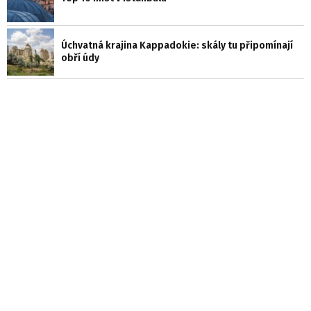
Úchvatná krajina Kappadokie: skály tu připomínají
obří údy