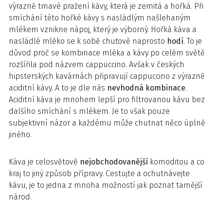
výrazně tmavé pražení kávy, která je zemitá a hořká. Při
smíchání této hořké kávy s nasládlým našlehaným
mlékem vznikne nápoj, který je výborný. Hořká káva a
nasládlé mléko se k sobě chuťově naprosto
hodí
. To je
důvod proč se kombinace mléka a kávy po celém světě
rozšířila pod názvem cappuccino. Avšak v českých
hipsterských kavárnách připravují cappuccino z výrazně
aciditní kávy. A to je dle nás
nevhodná kombinace
.
Aciditní káva je mnohem lepší pro filtrovanou kávu bez
dalšího smíchání s mlékem. Je to však pouze
subjektivní názor a každému může chutnat něco úplně
jiného.
Káva je celosvětově
nejobchodovanější
komoditou a co
kraj to jiný způsob přípravy. Cestujte a ochutnávejte
kávu, je to jedna z mnoha možností jak poznat tamější
národ.