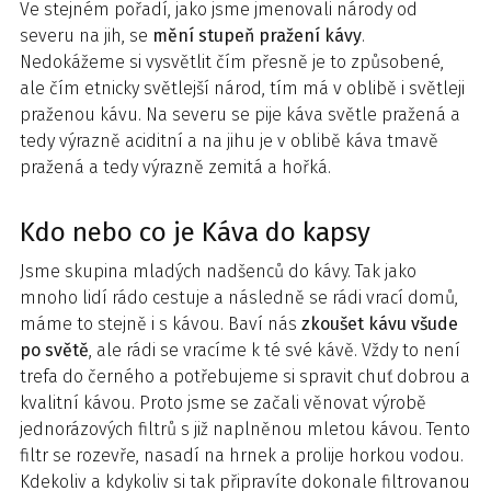
Ve stejném pořadí, jako jsme jmenovali národy od
severu na jih, se
mění stupeň pražení kávy
.
Nedokážeme si vysvětlit čím přesně je to způsobené,
ale čím etnicky světlejší národ, tím má v oblibě i světleji
praženou kávu. Na severu se pije káva světle pražená a
tedy výrazně aciditní a na jihu je v oblibě káva tmavě
pražená a tedy výrazně zemitá a hořká.
Kdo nebo co je Káva do kapsy
Jsme skupina mladých nadšenců do kávy. Tak jako
mnoho lidí rádo cestuje a následně se rádi vrací domů,
máme to stejně i s kávou. Baví nás
zkoušet kávu všude
po světě
, ale rádi se vracíme k té své kávě. Vždy to není
trefa do černého a potřebujeme si spravit chuť dobrou a
kvalitní kávou. Proto jsme se začali věnovat výrobě
jednorázových filtrů s již naplněnou mletou kávou. Tento
filtr se rozevře, nasadí na hrnek a prolije horkou vodou.
Kdekoliv a kdykoliv si tak připravíte dokonale filtrovanou