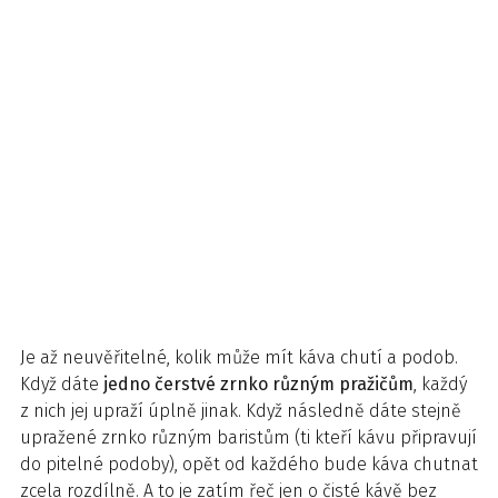
Je až neuvěřitelné, kolik může mít káva chutí a podob.
Když dáte
jedno čerstvé zrnko různým pražičům
, každý
z nich jej upraží úplně jinak. Když následně dáte stejně
upražené zrnko různým baristům (ti kteří kávu připravují
do pitelné podoby), opět od každého bude káva chutnat
zcela rozdílně. A to je zatím řeč jen o čisté kávě bez