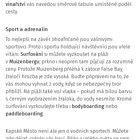
vinařství
vás navedou směrové tabule umístěné podél
cesty.
Sport a adrenalin
To nejlepší na závěr. Jihoafričané jsou vášnivými
sportovci. Proto i sportu holdující návštěvníci jsou vřele
vítáni.
Surfování
si můžete vyzkoušet na pláži
v
Muizenbergu
; prkno i neopren tam půjčují za rozumné
ceny. Protože Muizenberg přiléhá k zátoce False Bay,
žraločí hrozba je zde vysoká. Buďte připraveni na to, že
vás mohou vyhnat z vody, když se nebezpečný tvor
přiblíží. Na pláži také visí vlajka – pokud má bílou barvu
s černým vyobrazením žraloka, do vody nesmíte. Kromě
surfování vyzkoušejte třeba i
bodyboarding
nebo
paddleboarding
.
Kapské Město není ale jen o vodních sportech. Můžete
zde dělat, cokoliv vás baví. Běžci z celého světa se sem