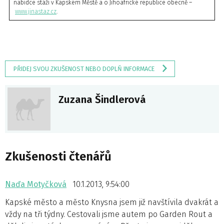
nabídce stáží v Kapském Městě a o Jihoafrické republice obecně –
www.jinastaz.cz
.
PŘIDEJ SVOU ZKUŠENOST NEBO DOPLŇ INFORMACE
Zuzana Šindlerová
Zkušenosti čtenářů
Naďa Motyčková
10.1.2013, 9:54:00
Kapské město a město Knysna jsem již navštívila dvakrát a
vždy na tři týdny. Cestovali jsme autem po Garden Rout a