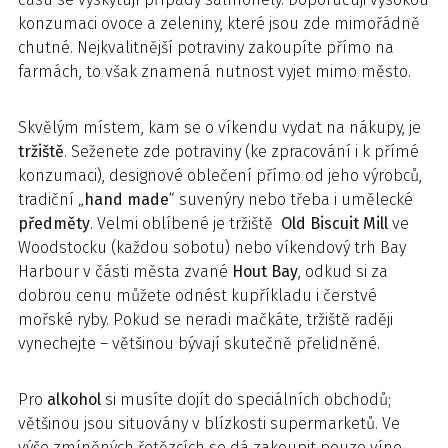
konzumaci ovoce a zeleniny, které jsou zde mimořádně
chutné. Nejkvalitnější potraviny zakoupíte přímo na
farmách, to však znamená nutnost vyjet mimo město.
Skvělým místem, kam se o víkendu vydat na nákupy, je
tržiště
. Seženete zde potraviny (ke zpracování i k přímé
konzumaci), designové oblečení přímo od jeho výrobců,
tradiční „
hand made
“ suvenýry nebo třeba i umělecké
předměty
. Velmi oblíbené je tržiště
Old Biscuit Mill
ve
Woodstocku (každou sobotu) nebo víkendový trh Bay
Harbour v části města zvané
Hout Bay
, odkud si za
dobrou cenu můžete odnést kupříkladu i čerstvé
mořské ryby. Pokud se neradi mačkáte, tržiště raději
vynechejte – většinou bývají skutečně přelidněné.
Pro
alkohol
si musíte dojít do speciálních obchodů;
většinou jsou situovány v blízkosti supermarketů. Ve
výše zmíněných řetězcích se dá zakoupit pouze víno.