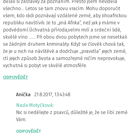
dělali si zastávky za poznáním. Přesto jsem neviděla
všechno… Letos se tam znovu vracím. Mohu doporučit
všem, kdo rádi poznávají vzdálené země, aby Jihoafrickou
republiku navštívili. Je to „jiná Afrika“, než jak ji máme v
podvědomí.Úchvatná příroda,velmi milí a srdeční lidé,
skvělé víno …… Při obou dvou pobytech jsme se nesetkali
se žádným druhem kriminality. Když se člověk chová tak,
že je u nich na návštěvě a dodržuje „pravidla“ jejich země,
ctí jejich způsob života a samozřejmě ničím neprovokuje,
vychutná si pobyt ve skvělé atmosféře.
ODPOVĚDĚT
Anička
21.8.2017, 13:43:48
Naďa Motyčková:
Nic si nedělejte z psavců, důležité je, že se líbí země
Vám.
ODPOVĚDĚT