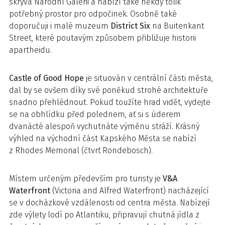
skrývá Národní Galerii a nabízí také někdy tolik
potřebný prostor pro odpočinek. Osobně také
doporučuji i malé muzeum
District Six
na Buitenkant
Street, které poutavým způsobem přibližuje historii
apartheidu.
Castle of Good Hope
je situován v centrální části města,
dal by se ovšem díky své poněkud strohé architektuře
snadno přehlédnout. Pokud toužíte hrad vidět, vydejte
se na obhlídku před polednem, ať si s úderem
dvanácté alespoň vychutnáte výměnu stráží. Krásný
výhled na východní část Kapského Města se nabízí
z Rhodes Memorial (čtvrť Rondebosch).
Místem určeným především pro turisty je
V&A
Waterfront
(Victoria and Alfred Waterfront) nacházející
se v docházkové vzdálenosti od centra města. Nabízejí
zde výlety lodí po Atlantiku, připravují chutná jídla z