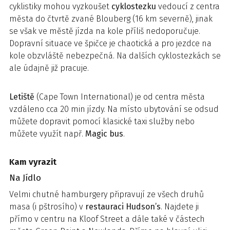
cyklistiky mohou vyzkoušet
cyklostezku
vedoucí z centra
města do čtvrtě zvané Blouberg (16 km severně), jinak
se však ve městě jízda na kole příliš nedoporučuje.
Dopravní situace ve špičce je chaotická a pro jezdce na
kole obzvláště nebezpečná. Na dalších cyklostezkách se
ale údajně již pracuje.
Letiště
(Cape Town International) je od centra města
vzdáleno cca 20 min jízdy. Na místo ubytování se odsud
můžete dopravit pomocí klasické taxi služby nebo
můžete využít např.
Magic bus
.
Kam vyrazit
Na Jídlo
Velmi chutné hamburgery připravují ze všech druhů
masa (i pštrosího) v
restauraci Hudson’s
. Najdete ji
přímo v centru na Kloof Street a dále také v částech