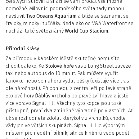
čerstvých surovin a snaží se vám prodat vše možné i
nemožné. Milovníci podmořského světa tady mohou
navštívit
Two Oceans Aquarium
a blíže se seznámit se
žraloky, rejnoky i tučňáky. Nedaleko od V&A Waterfront se
nachází také světoznámý
World Cup Stadium
.
Přírodní Krásy
Za přírodou v Kapském Městě skutečně nemusíte
chodit daleko. Ke
Stolové hoře
vás z Long Street zaveze
taxi nebo autobus do 10 minut. Pak můžete využít
lanovku nebo se nahoru vydat pěšky (existuje více tras
dle náročnosti). Při pohledu z centra leží po levé straně
Stolové hory
Ďáblův vrchol
a po pravé Lví hlava a ještě
více vpravo Signal Hill. Všechny tyto kopce jsou také
přístupné, první dva zmíněné výhradně po vlastních. Ať
už se rozhodnete zdolat kterýkoliv z vrcholků, choďte
vždy jen ve větších skupinách. Signal Hill je výborným
místem pro nedělní
piknik
; silnice k němu vede podél