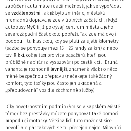
zapůjčení auta máte i další možnosti, jak se vypořádat
se
vzdálenostmi
. Jak již bylo zmíněno, městská
hromadná doprava je zde v úplných začátcích, i když
autobusy
MyCiti
již pokrývají centrum města a jeho
severozápadní část okolo pobřeží. Taxi zde má dvojí
podobu – tu klasickou, kdy se platí za ujeté kilometry
(sazba se pohybuje mezi 15 – 25 randy za km) a nebo
tzv.
Rikki
, což je taxi pro více pasažérů, kteří jsou
průběžně nabíráni a vysazováni po cestě k cíli. Druhá
varianta je rozhodně
levnější
, znamená však i o něco
méně bezpečnou přepravu (nečekejte také žádný
komfort, tyto taxíky jsou často jen ukradená a
„přebudovaná“ vozidla záchranné služby).
Díky povětrnostním podmínkám se v Kapském Městě
téměř bez přestávky můžete pohybovat také pomocí
mopedu či motorky
. Většina lidí tuto možnost sice
nevolí, ale pár takových se tu přecejen najde. Milovníci