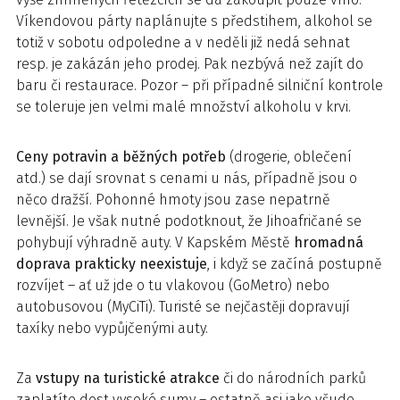
Víkendovou párty naplánujte s předstihem, alkohol se
totiž v sobotu odpoledne a v neděli již nedá sehnat
resp. je zakázán jeho prodej. Pak nezbývá než zajít do
baru či restaurace. Pozor – při případné silniční kontrole
se toleruje jen velmi malé množství alkoholu v krvi.
Ceny potravin a běžných potřeb
(drogerie, oblečení
atd.) se dají srovnat s cenami u nás, případně jsou o
něco dražší. Pohonné hmoty jsou zase nepatrně
levnější. Je však nutné podotknout, že Jihoafričané se
pohybují výhradně auty. V Kapském Městě
hromadná
doprava prakticky neexistuje
, i když se začíná postupně
rozvíjet – ať už jde o tu vlakovou (GoMetro) nebo
autobusovou (MyCiTi). Turisté se nejčastěji dopravují
taxíky nebo vypůjčenými auty.
Za
vstupy na turistické atrakce
či do národních parků
zaplatíte dost vysoké sumy – ostatně asi jako všude