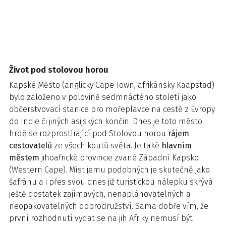
Život pod stolovou horou
Kapské Město (anglicky Cape Town, afrikánsky Kaapstad)
bylo založeno v polovině sedmnáctého století jako
občerstvovací stanice pro mořeplavce na cestě z Evropy
do Indie či jiných asijských končin. Dnes je toto město
hrdě se rozprostírající pod Stolovou horou
rájem
cestovatelů
ze všech koutů světa. Je také
hlavním
městem
jihoafrické provincie zvané Západní Kapsko
(Western Cape). Míst jemu podobných je skutečně jako
šafránu a i přes svou dnes již turistickou nálepku skrývá
ještě dostatek zajímavých, nenaplánovatelných a
neopakovatelných dobrodružství. Sama dobře vím, že
první rozhodnutí vydat se na jih Afriky nemusí být