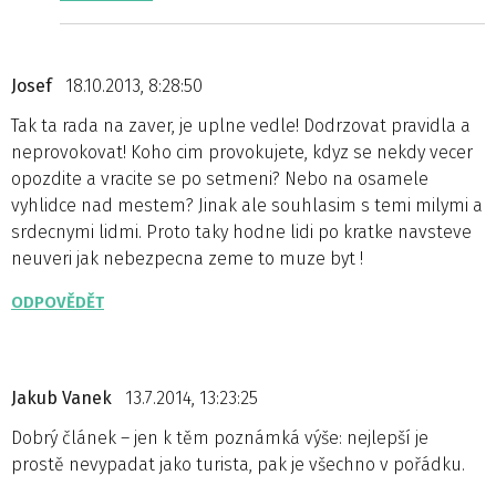
Josef
18.10.2013, 8:28:50
Tak ta rada na zaver, je uplne vedle! Dodrzovat pravidla a
neprovokovat! Koho cim provokujete, kdyz se nekdy vecer
opozdite a vracite se po setmeni? Nebo na osamele
vyhlidce nad mestem? Jinak ale souhlasim s temi milymi a
srdecnymi lidmi. Proto taky hodne lidi po kratke navsteve
neuveri jak nebezpecna zeme to muze byt !
ODPOVĚDĚT
Jakub Vanek
13.7.2014, 13:23:25
Dobrý článek – jen k těm poznámká výše: nejlepší je
prostě nevypadat jako turista, pak je všechno v pořádku.