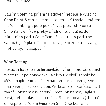
úpatí Lví hlavy.
Dalším tipem na příjemné strávení neděle je výlet na
Cape Point
. S centra se musíte tentokrát vydat směrem
na Muizenberg a poté pokračovat přes Fish Hoek a
Simon’s Town (kde přebývají afričtí tučňáci) až do
Národního parku Cape Point. Za vstup do parku se
samozřejmě
platí
. Cestou si dávejte pozor na paviány,
mohou být nebezpeční.
Wine Tasting
Pokud si libujete v
ochutnávkách vína
, je pro vás oblast
Western Cape opravdovou Mekkou. V okolí Kapského
Města najdete nespočet vinařství, která otevírají své
brány veřejnosti každý den. Vyhlášená je například čtvrť
zvaná Constantia (vinařství Groot Constantia, Eagle’s
Nest) nebo oblast okolo města Stellenbosch východně
od Kapského Města (vinařství Spier). Ke každému