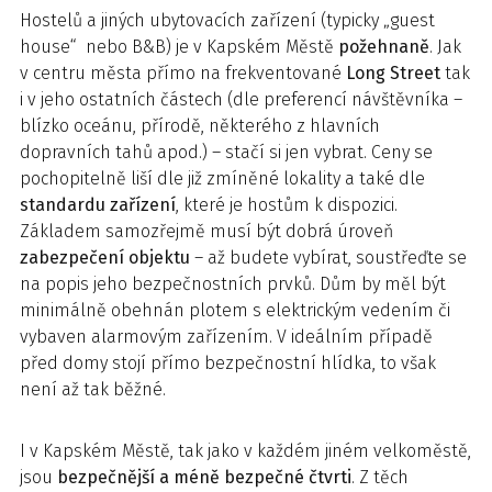
Hostelů a jiných ubytovacích zařízení (typicky „guest
house“ nebo B&B) je v Kapském Městě
požehnaně
. Jak
v centru města přímo na frekventované
Long Street
tak
i v jeho ostatních částech (dle preferencí návštěvníka –
blízko oceánu, přírodě, některého z hlavních
dopravních tahů apod.) – stačí si jen vybrat. Ceny se
pochopitelně liší dle již zmíněné lokality a také dle
standardu zařízení
, které je hostům k dispozici.
Základem samozřejmě musí být dobrá úroveň
zabezpečení objektu
– až budete vybírat, soustřeďte se
na popis jeho bezpečnostních prvků. Dům by měl být
minimálně obehnán plotem s elektrickým vedením či
vybaven alarmovým zařízením. V ideálním případě
před domy stojí přímo bezpečnostní hlídka, to však
není až tak běžné.
I v Kapském Městě, tak jako v každém jiném velkoměstě,
jsou
bezpečnější a méně bezpečné čtvrti
. Z těch