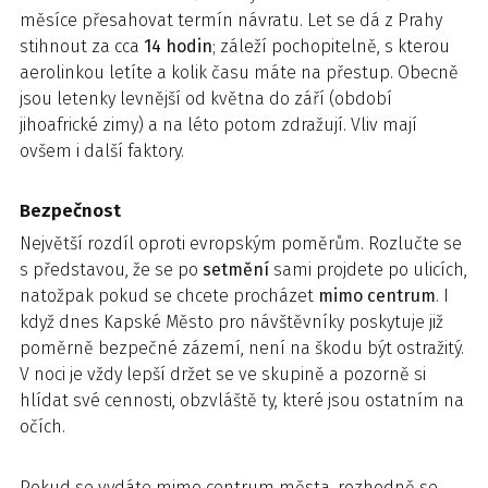
měsíce přesahovat termín návratu. Let se dá z Prahy
stihnout za cca
14 hodin
; záleží pochopitelně, s kterou
aerolinkou letíte a kolik času máte na přestup. Obecně
jsou letenky levnější od května do září (období
jihoafrické zimy) a na léto potom zdražují. Vliv mají
ovšem i další faktory.
Bezpečnost
Největší rozdíl oproti evropským poměrům. Rozlučte se
s představou, že se po
setmění
sami projdete po ulicích,
natožpak pokud se chcete procházet
mimo centrum
. I
když dnes Kapské Město pro návštěvníky poskytuje již
poměrně bezpečné zázemí, není na škodu být ostražitý.
V noci je vždy lepší držet se ve skupině a pozorně si
hlídat své cennosti, obzvláště ty, které jsou ostatním na
očích.
Pokud se vydáte mimo centrum města, rozhodně se