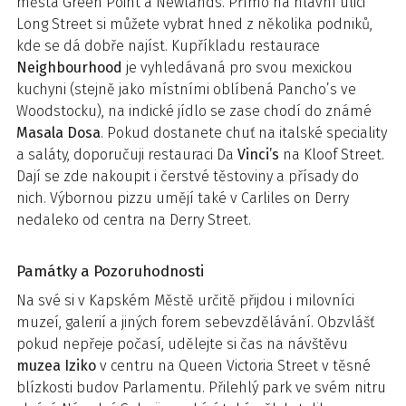
města Green Point a Newlands. Přímo na hlavní ulici
Long Street si můžete vybrat hned z několika podniků,
kde se dá dobře najíst. Kupříkladu restaurace
Neighbourhood
je vyhledávaná pro svou mexickou
kuchyni (stejně jako místními oblíbená Pancho’s ve
Woodstocku), na indické jídlo se zase chodí do známé
Masala Dosa
. Pokud dostanete chuť na italské speciality
a saláty, doporučuji restauraci Da
Vinci’s
na Kloof Street.
Dají se zde nakoupit i čerstvé těstoviny a přísady do
nich. Výbornou pizzu umějí také v Carliles on Derry
nedaleko od centra na Derry Street.
Památky a Pozoruhodnosti
Na své si v Kapském Městě určitě přijdou i milovníci
muzeí, galerií a jiných forem sebevzdělávání. Obzvlášť
pokud nepřeje počasí, udělejte si čas na návštěvu
muzea Iziko
v centru na Queen Victoria Street v těsné
blízkosti budov Parlamentu. Přilehlý park ve svém nitru