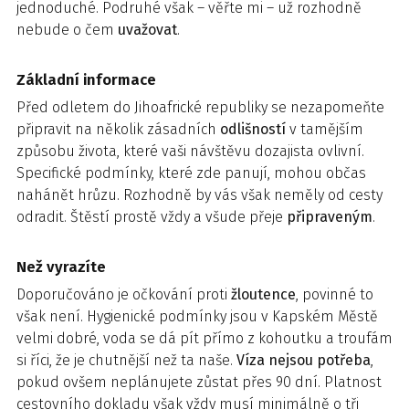
jednoduché. Podruhé však – věřte mi – už rozhodně
nebude o čem
uvažovat
.
Základní informace
Před odletem do Jihoafrické republiky se nezapomeňte
připravit na několik zásadních
odlišností
v tamějším
způsobu života, které vaši návštěvu dozajista ovlivní.
Specifické podmínky, které zde panují, mohou občas
nahánět hrůzu. Rozhodně by vás však neměly od cesty
odradit. Štěstí prostě vždy a všude přeje
připraveným
.
Než vyrazíte
Doporučováno je očkování proti
žloutence
, povinné to
však není. Hygienické podmínky jsou v Kapském Městě
velmi dobré, voda se dá pít přímo z kohoutku a troufám
si říci, že je chutnější než ta naše.
Víza nejsou potřeba
,
pokud ovšem neplánujete zůstat přes 90 dní. Platnost
cestovního dokladu však vždy musí minimálně o tři