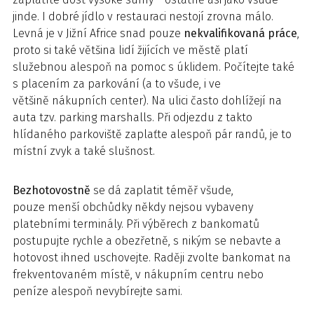
jinde. I dobré jídlo v restauraci nestojí zrovna málo.
Levná je v Jižní Africe snad pouze
nekvalifikovaná práce
,
proto si také většina lidí žijících ve městě platí
služebnou alespoň na pomoc s úklidem. Počítejte také
s placením za parkování (a to všude, i ve
většině nákupních center). Na ulici často dohlížejí na
auta tzv. parking marshalls. Při odjezdu z takto
hlídaného parkoviště zaplaťte alespoň pár randů, je to
místní zvyk a také slušnost.
Bezhotovostně
se dá zaplatit téměř všude,
pouze menší obchůdky někdy nejsou vybaveny
platebními terminály. Při výběrech z bankomatů
postupujte rychle a obezřetně, s nikým se nebavte a
hotovost ihned uschovejte. Raději zvolte bankomat na
frekventovaném místě, v nákupním centru nebo
peníze alespoň nevybírejte sami.