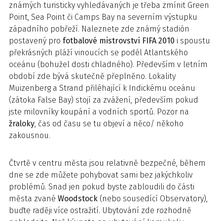
známých turisticky vyhledávaných je třeba zmínit Green
Point, Sea Point či Camps Bay na severním výstupku
západního pobřeží. Naleznete zde známý stadión
postavený pro
fotbalové mistrovství FIFA 2010
i spoustu
překrásných pláží vinoucích se podél Atlantského
oceánu (bohužel dosti chladného). Především v letním
období zde bývá skutečně přeplněno. Lokality
Muizenberg a Strand přiléhající k Indickému oceánu
(zátoka False Bay) stojí za zvážení, především pokud
jste milovníky koupání a vodních sportů. Pozor na
žraloky
, čas od času se tu objeví a něco/ někoho
zakousnou.
Čtvrtě v centru města jsou relativně bezpečné, během
dne se zde můžete pohybovat sami bez jakýchkoliv
problémů. Snad jen pokud byste zabloudili do části
města zvané
Woodstock
(nebo sousedící Observatory),
buďte raději více ostražití. Ubytování zde rozhodně