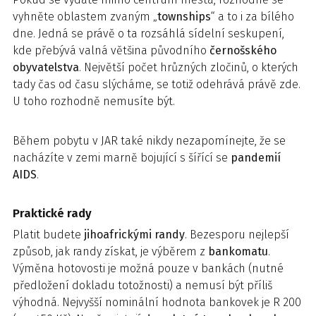
vyhněte oblastem zvaným „
townships
“ a to i za bílého
dne. Jedná se právě o ta rozsáhlá sídelní seskupení,
kde přebývá valná většina původního
černošského
obyvatelstva
. Největší počet hrůzných zločinů, o kterých
tady čas od času slýcháme, se totiž odehrává právě zde.
U toho rozhodně nemusíte být.
Během pobytu v JAR také nikdy nezapomínejte, že se
nacházíte v zemi marně bojující s šířící se
pandemií
AIDS
.
Praktické rady
Platit budete
jihoafrickými randy
. Bezesporu nejlepší
způsob, jak randy získat, je výběrem z
bankomatu
.
Výměna hotovosti je možná pouze v bankách (nutné
předložení dokladu totožnosti) a nemusí být příliš
výhodná. Nejvyšší nominální hodnota bankovek je R 200