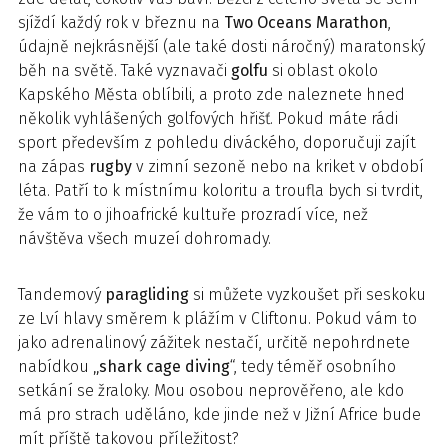
sjíždí každý rok v březnu na
Two Oceans Marathon
,
údajně nejkrásnější (ale také dosti náročný) maratonský
běh na světě. Také vyznavači
golfu
si oblast okolo
Kapského Města oblíbili, a proto zde naleznete hned
několik vyhlášených golfových hřišť. Pokud máte rádi
sport především z pohledu diváckého, doporučuji zajít
na zápas
rugby
v zimní sezoně nebo na kriket v období
léta. Patří to k místnímu koloritu a troufla bych si tvrdit,
že vám to o jihoafrické kultuře prozradí více, než
návštěva všech muzeí dohromady.
Tandemový
paragliding
si můžete vyzkoušet při seskoku
ze Lví hlavy směrem k plážím v Cliftonu. Pokud vám to
jako adrenalinový zážitek nestačí, určitě nepohrdnete
nabídkou
„shark cage diving
“, tedy téměř osobního
setkání se žraloky. Mou osobou neprověřeno, ale kdo
má pro strach uděláno, kde jinde než v Jižní Africe bude
mít příště takovou příležitost?