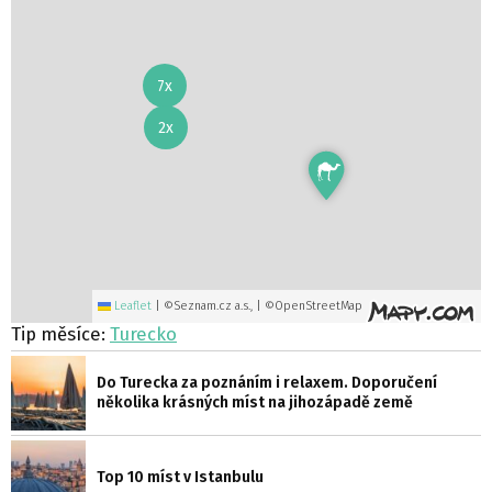
7x
2x
Leaflet
|
©Seznam.cz a.s., | ©OpenStreetMap
Tip měsíce:
Turecko
Do Turecka za poznáním i relaxem. Doporučení
několika krásných míst na jihozápadě země
Top 10 míst v Istanbulu