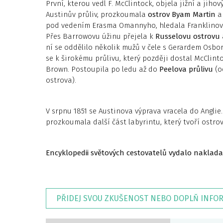
První, kterou vedl F. McClintock, objela jižní a jih
Austinův průliv, prozkoumala
ostrov Byam Martin
a 
pod vedením Erasma Omannyho, hledala Franklinovy
Přes Bar­rowovu úžinu přejela k
Russelovu ostro­vu
ní se oddělilo několik mužů v čele s Gerardem Osbor
se k širokému průlivu, který později dostal McClin
Brown. Postoupila po ledu až do
Peelova průlivu
(o
ostrova).
V srpnu 1851 se Austinova výprava vracela do Anglie.
prozkoumala další část labyrintu, který tvoří ostro
Encyklopedii světových cestovatelů vydalo naklada
PŘIDEJ SVOU ZKUŠENOST NEBO DOPLŇ INFO