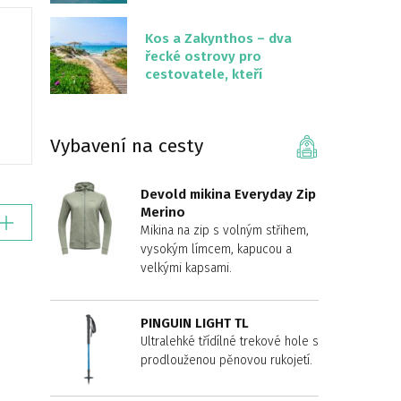
překvapivě malém
území
Kos a Zakynthos – dva
řecké ostrovy pro
cestovatele, kteří
chtějí něco jiného než
Krétu
Vybavení na cesty
Devold mikina Everyday Zip
Merino
Mikina na zip s volným střihem,
vysokým límcem, kapucou a
velkými kapsami.
PINGUIN LIGHT TL
Ultralehké třídílné trekové hole s
prodlouženou pěnovou rukojetí.