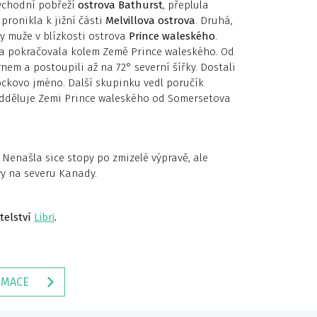
ovýchodní pobřeží
ostrova Bathurst
, přeplula
pronikla k jižní části
Melvillova ostrova
. Druhá,
 muže v blízkosti ostrova
Prince waleského
.
a pokračovala kolem Země Prince waleského. Od
nem a postoupili až na 72° severní šířky. Dostali
tockovo jméno. Další skupinku vedl poručík
dděluje Zemi Prince waleského od Somersetova
 Nenašla sice stopy po zmizelé výpravě, ale
vy na severu Kanady.
telství
Libri
.
RMACE