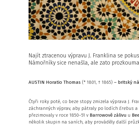
Najít ztracenou výpravu J. Franklina se poku
Námořníky sice nenašla, ale zato prozkoumal
AUSTIN
Horatio Thomas
(* 1801, † 1865)
– britský ná
Čtyři roky poté, co beze stopy zmizela výprava J. Fra
záchranných výprav, aby pátraly po lodích
Erebus
a
přezimovaly v roce 1850–51 v
Barrowově zálivu
u
Be
několik skupin na saních, aby prováděly další průz