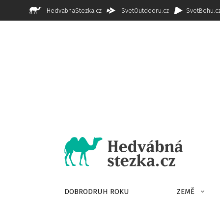
HedvabnaStezka.cz
SvetOutdooru.cz
SvetBehu.c
DOBRODRUH ROKU
ZEMĚ