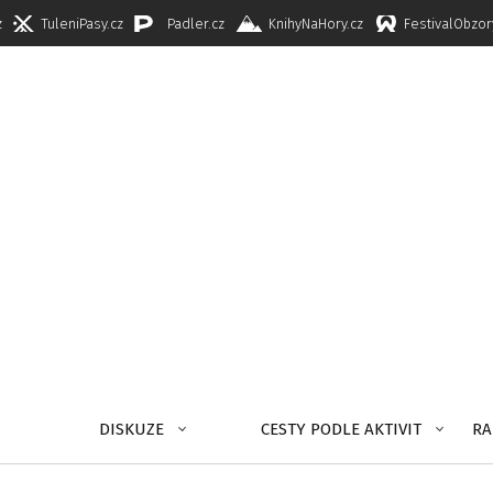
z
TuleniPasy.cz
Padler.cz
KnihyNaHory.cz
FestivalObzor
DISKUZE
CESTY PODLE AKTIVIT
RA