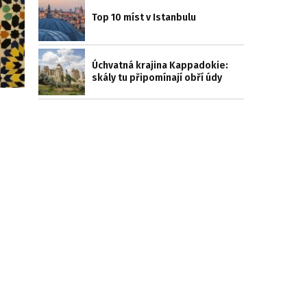
Top 10 míst v Istanbulu
Úchvatná krajina Kappadokie:
skály tu připomínají obří údy