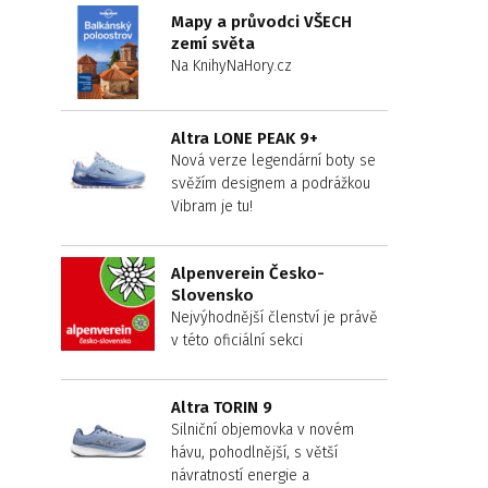
Mapy a průvodci VŠECH
zemí světa
Na KnihyNaHory.cz
Altra LONE PEAK 9+
Nová verze legendární boty se
svěžím designem a podrážkou
Vibram je tu!
Alpenverein Česko-
Slovensko
Nejvýhodnější členství je právě
v této oficiální sekci
Altra TORIN 9
Silniční objemovka v novém
hávu, pohodlnější, s větší
návratností energie a