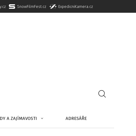
y.cz
SnowFilmFest.cz
ExpedicniKamera.cz
DY A ZAJÍMAVOSTI
ADRESÁŘE