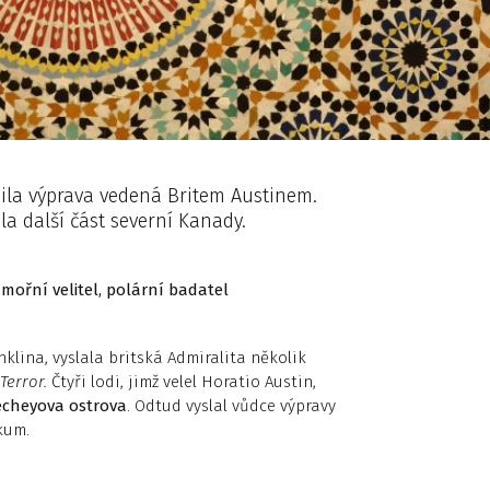
sila výprava vedená Britem Austinem.
a další část severní Kanady.
mořní velitel, polární badatel
nklina, vyslala britská Admiralita několik
Terror.
Čtyři lodi, jimž velel Horatio Austin,
echeyova ostrova
. Odtud vyslal vůdce výpravy
kum.