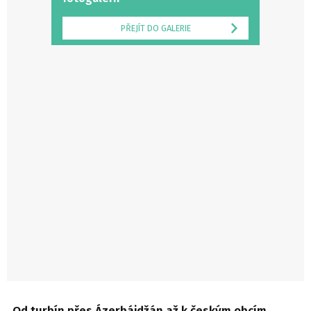
PŘEJÍT DO GALERIE
Od turbín přes Ázerbájdžán až k českým obcím