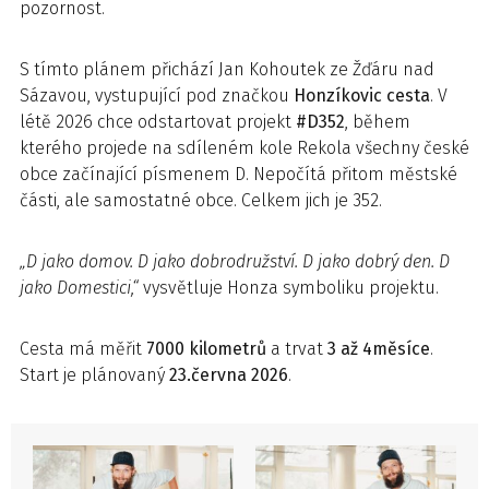
pozornost.
S tímto plánem přichází Jan Kohoutek ze Žďáru nad
Sázavou, vystupující pod značkou
Honzíkovic cesta
. V
létě 2026 chce odstartovat projekt
#D352
, během
kterého projede na sdíleném kole Rekola všechny české
obce začínající písmenem D. Nepočítá přitom městské
části, ale samostatné obce. Celkem jich je 352.
„D jako domov. D jako dobrodružství. D jako dobrý den. D
jako Domestici,“
vysvětluje Honza symboliku projektu.
Cesta má měřit
7000
kilometrů
a trvat
3
až
4
měsíce
.
Start je plánovaný
23.
června
2026
.