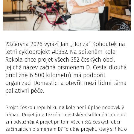
23.června 2026 vyrazí Jan „Honza“ Kohoutek na
letní cykloprojekt #D352. Na sdíleném kole
Rekola chce projet všech 352 českých obcí,
jejichž název začíná písmenem D. Cesta dlouhá
přibližně 6 500 kilometrů má podpořit
organizaci Domestici a otevřít mezi lidmi téma
paliativní péče.
Projet Českou republiku na kole není úplně neobvyklý
nápad. Projet ji na těžkém městském sdíleném kole už
zní odvážněji. A projet při tom všech 352 českých obcí
začínajících písmenem D? To už je projekt, který si říká o