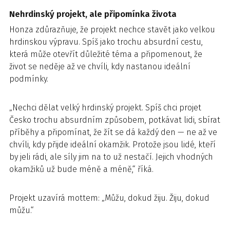
Nehrdinský projekt, ale připomínka života
Honza zdůrazňuje, že projekt nechce stavět jako velkou
hrdinskou výpravu. Spíš jako trochu absurdní cestu,
která může otevřít důležité téma a připomenout, že
život se neděje až ve chvíli, kdy nastanou ideální
podmínky.
„Nechci dělat velký hrdinský projekt. Spíš chci projet
Česko trochu absurdním způsobem, potkávat lidi, sbírat
příběhy a připomínat, že žít se dá každý den — ne až ve
chvíli, kdy přijde ideální okamžik. Protože jsou lidé, kteří
by jeli rádi, ale síly jim na to už nestačí. Jejich vhodných
okamžiků už bude méně a méně,“ říká.
Projekt uzavírá mottem: „Můžu, dokud žiju. Žiju, dokud
můžu.“