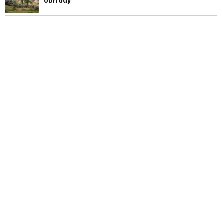
obří údy