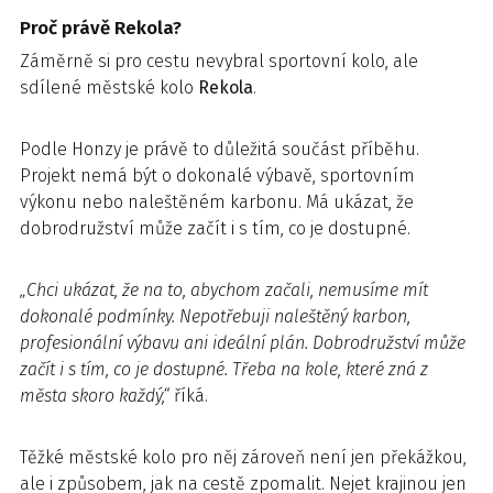
Proč právě Rekola?
Záměrně si pro cestu nevybral sportovní kolo, ale
sdílené městské kolo
Rekola
.
Podle Honzy je právě to důležitá součást příběhu.
Projekt nemá být o dokonalé výbavě, sportovním
výkonu nebo naleštěném karbonu. Má ukázat, že
dobrodružství může začít i s tím, co je dostupné.
„Chci ukázat, že na to, abychom začali, nemusíme mít
dokonalé podmínky. Nepotřebuji naleštěný karbon,
profesionální výbavu ani ideální plán. Dobrodružství může
začít i s tím, co je dostupné. Třeba na kole, které zná z
města skoro každý,“
říká.
Těžké městské kolo pro něj zároveň není jen překážkou,
ale i způsobem, jak na cestě zpomalit. Nejet krajinou jen