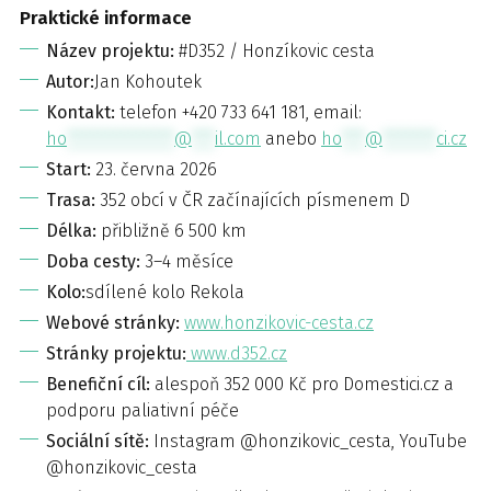
Praktické informace
Název
projektu:
#D352 / Honzíkovic cesta
Autor:
Jan Kohoutek
Kontakt:
telefon +420 733 641 181, email:
ho
**************
@
***
il.com
anebo
ho
***
@
*******
ci.cz
Start:
23. června 2026
Trasa:
352 obcí v ČR začínajících písmenem D
Délka:
přibližně 6 500 km
Doba cesty:
3–4 měsíce
Kolo:
sdílené kolo Rekola
Webové stránky:
www.honzikovic-cesta.cz
Stránky projektu:
www.d352.cz
Benefiční cíl:
alespoň 352 000 Kč pro Domestici.cz a
podporu paliativní péče
Sociální sítě:
Instagram @honzikovic_cesta, YouTube
@honzikovic_cesta