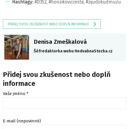
Hashtagy:
#D352, #honzikoviccesta, #zijudokudmuzu
PŘIDEJ SVOU ZKUŠENOST NEBO DOPLŇ INFORMACE
Denisa Zmeškalová
Šéfredaktorka webu HedvabnaStezka.cz
Přidej svou zkušenost nebo doplň
informace
Vaše jméno *
E-mail (nepovinné)