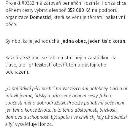
Projekt #D352 má zároveň benefiční rozměr. Honza chce
během cesty vybrat alespoň
352 000 Kč
na podporu
organizace
Domestici
, která se věnuje tématu paliativní
péče.
Symbolika je jednoduchá:
jedna
obec,
jeden
tisíc
korun
.
Každá z 352 obcí se tak má stát nejen zastávkou na
trase, ale i příležitostí otevřít téma důstojného
odcházení.
„O paliativní péči nechci mluvit těžce ani pateticky. Chci o ní
mluvit jemně, lidsky a přirozeně během cesty. Jako o
součásti mého dobrodružství. Protože paliativní péče není
jen téma konce života. Je to téma důstojnosti, blízkosti,
domova a schopnosti být spolu i ve chvílích, kdy už dochází
síly,“
vysvětluje Honza.