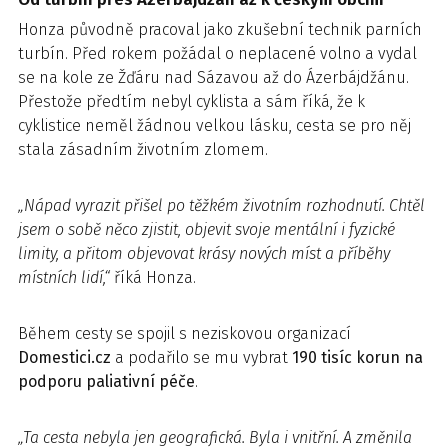
Honza původně pracoval jako zkušební technik parních
turbín. Před rokem požádal o neplacené volno a vydal
se na kole ze Žďáru nad Sázavou až do Ázerbájdžánu.
Přestože předtím nebyl cyklista a sám říká, že k
cyklistice neměl žádnou velkou lásku, cesta se pro něj
stala zásadním životním zlomem.
„Nápad vyrazit přišel po těžkém životním rozhodnutí. Chtěl
jsem o sobě něco zjistit, objevit svoje mentální i fyzické
limity, a přitom objevovat krásy nových míst a příběhy
místních lidí,“
říká Honza.
Během cesty se spojil s neziskovou organizací
Domestici.cz
a podařilo se mu vybrat
190
tisíc korun na
podporu paliativní péče
.
„Ta cesta nebyla jen geografická. Byla i vnitřní. A změnila