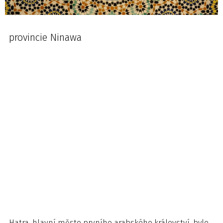
provincie Ninawa
Hatra, hlavní město prvního arabského království, bylo