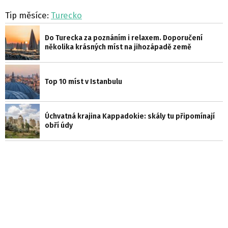
Tip měsíce:
Turecko
Do Turecka za poznáním i relaxem. Doporučení
několika krásných míst na jihozápadě země
Top 10 míst v Istanbulu
Úchvatná krajina Kappadokie: skály tu připomínají
obří údy