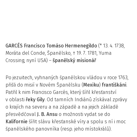
GARCÉS
Francisco Tomáso Hermenegildo
(* 13. 4. 1738,
Moráta del Conde, Španělsko, † 19. 7. 1781, Yuma
Crossing, nyní USA) –
španělský misionář
Po jezuitech, vyhnaných španělskou vládou v roce 1763,
přišli do misií v Novém Španělsku (
Mexiku
)
františkáni
.
Patřil k nim Francisco Garcés, který šířil křesťanství
v oblasti
řeky Gily
. Od tamních Indiánů získával zprávy
o krajích na severu a na západě a na jejich základě
přesvědčoval
J. B. Ansu
o možnosti vydat se do
Kalifornie
šířit slávu křesťanské víry a spolu s ní i moc
španělského panovníka (resp. jeho místokrálů).