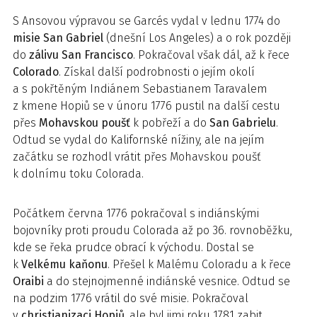
S Ansovou výpravou se Garcés vydal v lednu 1774 do
misie San Gabriel
(dnešní Los Angeles) a o rok později
do
zálivu San Francisco
. Pokračoval však dál, až k řece
Colorado
. Získal další podrobnosti o jejím okolí
a s pokřtěným Indiánem Sebastianem Taravalem
z kmene Hopiů se v únoru 1776 pustil na další cestu
přes
Mohavskou poušť
k pobřeží a do
San Gabrielu
.
Odtud se vydal do Kalifornské nížiny, ale na jejím
začátku se rozhodl vrátit přes Mohavskou poušť
k dolnímu toku Colorada.
Počátkem června 1776 pokračoval s indiánskými
bojovníky proti proudu Colorada až po 36. rovnoběžku,
kde se řeka prudce obrací k východu. Dostal se
k
Velkému kaňonu
. Přešel k Malému Coloradu a k řece
Oraibi
a do stejnojmenné indiánské vesnice. Odtud se
na podzim 1776 vrátil do své misie. Pokračoval
v
christianizaci Hopiů
, ale byl jimi roku 1781 zabit.