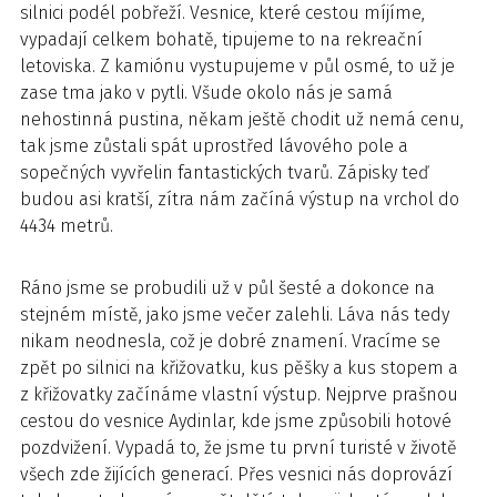
silnici podél pobřeží. Vesnice, které cestou míjíme,
vypadají celkem bohatě, tipujeme to na rekreační
letoviska. Z kamiónu vystupujeme v půl osmé, to už je
zase tma jako v pytli. Všude okolo nás je samá
nehostinná pustina, někam ještě chodit už nemá cenu,
tak jsme zůstali spát uprostřed lávového pole a
sopečných vyvřelin fantastických tvarů. Zápisky teď
budou asi kratší, zítra nám začíná výstup na vrchol do
4434 metrů.
Ráno jsme se probudili už v půl šesté a dokonce na
stejném místě, jako jsme večer zalehli. Láva nás tedy
nikam neodnesla, což je dobré znamení. Vracíme se
zpět po silnici na křižovatku, kus pěšky a kus stopem a
z křižovatky začínáme vlastní výstup. Nejprve prašnou
cestou do vesnice Aydinlar, kde jsme způsobili hotové
pozdvižení. Vypadá to, že jsme tu první turisté v životě
všech zde žijících generací. Přes vesnici nás doprovází