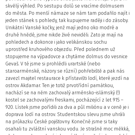
skvělý výhled. Po sestupu dolů se vracíme dolmusem
do města. Po menší námaze se nám tam podařilo najít i
jeden stánek s pohledy, tak kupujeme raději i do zásoby.
Unikátní Vanské kočky, jenž mají jedno oko modré a
druhé hnědé, jsme nikde živé neviděli. Zato je mají na
pohledech a dokonce i jako velikánskou sochu
uprostřed kruhového objezdu. Před polednem už
stopujeme na výpadovce a chytáme dolmus do vesnice
Gevaš. V té jsme si prohlédli urartské (nebo
staroarménské, názory se různí) pohřebiště a pak nás
zavezl majitel restaurace k přístavišti lodí, které jezdí na
ostrov Akdamar. Ten je totiž prvotřídní památkou,
nachází se na něm zachovalý arménsko-islámský (!)
kostel se zachovalými freskami, pocházející z let 915 –
920. Lístek jsme pořídili za dva a půl miliónu a v ceně je i
doprava lodí na ostrov. Studentskou slevu jsme uhráli
na průkazku České pojišťovny. Konečně jsme si taky
osahali tu zvláštní vanskou vodu. Je strašně moc měkká,