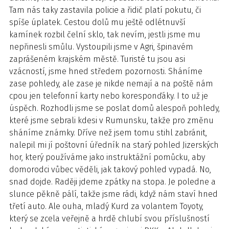
Tam nás taky zastavila policie a řidič platí pokutu, či
spíše úplatek. Cestou dolů mu ještě odlétnuvší
kamínek rozbil čelní sklo, tak nevím, jestli jsme mu
nepřinesli smůlu. Vystoupili jsme v Agri, špinavém
zaprášeném krajském městě. Turisté tu jsou asi
vzácností, jsme hned středem pozornosti. Sháníme
zase pohledy, ale zase je nikde nemají a na poště nám
cpou jen telefonní karty nebo koresponďáky. I to už je
úspěch. Rozhodli jsme se poslat domů alespoň pohledy,
které jsme sebrali kdesi v Rumunsku, takže pro změnu
sháníme známky. Dříve než jsem tomu stihl zabránit,
nalepil mi jí poštovní úředník na starý pohled Jizerských
hor, který používáme jako instruktážní pomůcku, aby
domorodci vůbec věděli, jak takový pohled vypadá. No,
snad dojde. Raději jdeme zpátky na stopa. Je poledne a
slunce pěkně pálí, takže jsme rádi, když nám staví hned
třetí auto. Ale ouha, mladý Kurd za volantem Toyoty,
který se zcela veřejně a hrdě chlubí svou příslušností