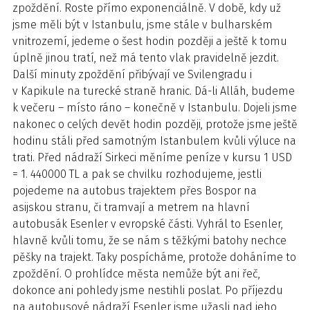
zpoždění. Roste přímo exponenciálně. V době, kdy už
jsme měli být v Istanbulu, jsme stále v bulharském
vnitrozemí, jedeme o šest hodin později a ještě k tomu
úplně jinou tratí, než má tento vlak pravidelně jezdit.
Další minuty zpoždění přibývají ve Svilengradu i
v Kapikule na turecké straně hranic. Dá-li Alláh, budeme
k večeru – místo ráno – konečně v Istanbulu. Dojeli jsme
nakonec o celých devět hodin později, protože jsme ještě
hodinu stáli před samotným Istanbulem kvůli výluce na
trati. Před nádraží Sirkeci měníme peníze v kursu 1 USD
= 1. 440000 TL a pak se chvilku rozhodujeme, jestli
pojedeme na autobus trajektem přes Bospor na
asijskou stranu, či tramvají a metrem na hlavní
autobusák Esenler v evropské části. Vyhrál to Esenler,
hlavně kvůli tomu, že se nám s těžkými batohy nechce
pěšky na trajekt. Taky pospícháme, protože doháníme to
zpoždění. O prohlídce města nemůže být ani řeč,
dokonce ani pohledy jsme nestihli poslat. Po příjezdu
na autobusové nádraží Esenler jsme užasli nad jeho