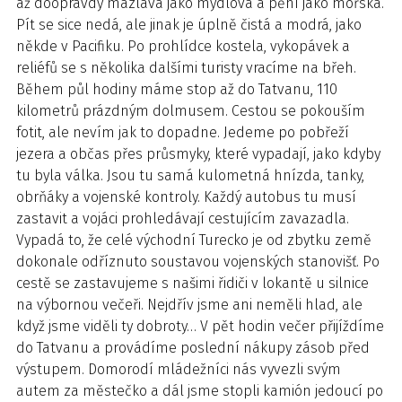
až doopravdy mazlavá jako mýdlová a pění jako mořská.
Pít se sice nedá, ale jinak je úplně čistá a modrá, jako
někde v Pacifiku. Po prohlídce kostela, vykopávek a
reliéfů se s několika dalšími turisty vracíme na břeh.
Během půl hodiny máme stop až do Tatvanu, 110
kilometrů prázdným dolmusem. Cestou se pokouším
fotit, ale nevím jak to dopadne. Jedeme po pobřeží
jezera a občas přes průsmyky, které vypadají, jako kdyby
tu byla válka. Jsou tu samá kulometná hnízda, tanky,
obrňáky a vojenské kontroly. Každý autobus tu musí
zastavit a vojáci prohledávají cestujícím zavazadla.
Vypadá to, že celé východní Turecko je od zbytku země
dokonale odříznuto soustavou vojenských stanovišť. Po
cestě se zastavujeme s našimi řidiči v lokantě u silnice
na výbornou večeři. Nejdřív jsme ani neměli hlad, ale
když jsme viděli ty dobroty… V pět hodin večer přijíždíme
do Tatvanu a provádíme poslední nákupy zásob před
výstupem. Domorodí mládežníci nás vyvezli svým
autem za městečko a dál jsme stopli kamión jedoucí po