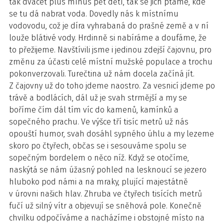
tak dvacet plus mínus pět dětí, tak se jich ptáme, kde
se tu dá nabrat voda. Dovedly nás k místnímu
vodovodu, což je díra vyhrabaná do prašné země a v ní
louže blátivé vody. Hrdinně si nabíráme a doufáme, že
to přežijeme. Navštívili jsme i jedinou zdejší čajovnu, pro
změnu za účasti celé místní mužské populace a trochu
pokonverzovali. Turečtina už nám docela začíná jít.
Z čajovny už do toho jdeme naostro. Za vesnicí jdeme po
trávě a bodlácích, dál už je svah strmější a my se
boříme čím dál tím víc do kamenů, kamínků a
sopečného prachu. Ve výšce tří tisíc metrů už nás
opouští humor, svah dosáhl sypného úhlu a my lezeme
skoro po čtyřech, občas se i sesouváme spolu se
sopečným bordelem o něco níž. Když se otočíme,
naskýtá se nám úžasný pohled na lesknoucí se jezero
hluboko pod námi a na mraky, plující majestátně
v úrovni našich hlav. Zhruba ve čtyřech tisících metrů
fučí už silný vítr a objevují se sněhová pole. Konečně
chvilku odpočíváme a nacházíme i obstojné místo na