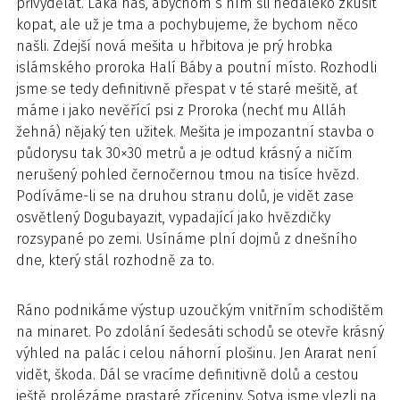
přivydělat. Láká nás, abychom s ním šli nedaleko zkusit
kopat, ale už je tma a pochybujeme, že bychom něco
našli. Zdejší nová mešita u hřbitova je prý hrobka
islámského proroka Halí Báby a poutní místo. Rozhodli
jsme se tedy definitivně přespat v té staré mešitě, ať
máme i jako nevěřící psi z Proroka (nechť mu Alláh
žehná) nějaký ten užitek. Mešita je impozantní stavba o
půdorysu tak 30×30 metrů a je odtud krásný a ničím
nerušený pohled černočernou tmou na tisíce hvězd.
Podíváme-li se na druhou stranu dolů, je vidět zase
osvětlený Dogubayazit, vypadající jako hvězdičky
rozsypané po zemi. Usínáme plní dojmů z dnešního
dne, který stál rozhodně za to.
Ráno podnikáme výstup uzoučkým vnitřním schodištěm
na minaret. Po zdolání šedesáti schodů se otevře krásný
výhled na palác i celou náhorní plošinu. Jen Ararat není
vidět, škoda. Dál se vracíme definitivně dolů a cestou
ještě prolézáme prastaré zříceniny. Sotva jsme vlezli na