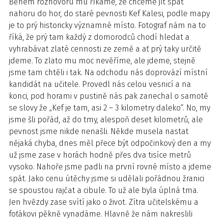
Během rozhovoru mu říkáme, že chceme jít spát
nahoru do hor, do staré pevnosti Kef Kalesi, podle mapy
je to prý historicky významné místo. Fotograf nám na to
říká, že prý tam každý z domorodců chodí hledat a
vyhrabávat zlaté cennosti ze země a ať prý taky určitě
jdeme. To zlato mu moc nevěříme, ale jdeme, stejně
jsme tam chtěli i tak. Na odchodu nás doprovází místní
kandidát na učitele. Provedl nás celou vesnicí a na
konci, pod horami v pustině nás pak zanechal o samotě
se slovy že „Kef je tam, asi 2 – 3 kilometry daleko“. No, my
jsme šli pořád, až do tmy, alespoň deset kilometrů, ale
pevnost jsme nikde nenašli. Někde musela nastat
nějaká chyba, dnes měl přece být odpočinkový den a my
už jsme zase v horách hodně přes dva tisíce metrů
vysoko. Nahoře jsme padli na první rovné místo a jdeme
spát. Jako cenu útěchy jsme si udělali pořádnou žranici
se spoustou rajčat a cibule. To už ale byla úplná tma.
Jen hvězdy zase svítí jako o život. Zítra učitelskému a
foťákovi pěkně vynadáme. Hlavně že nám nakreslili