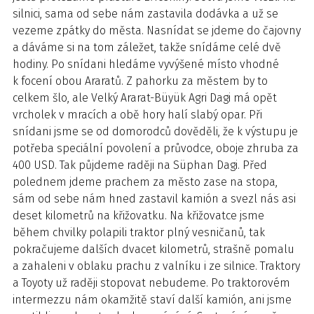
silnici, sama od sebe nám zastavila dodávka a už se
vezeme zpátky do města. Nasnídat se jdeme do čajovny
a dáváme si na tom záležet, takže snídáme celé dvě
hodiny. Po snídani hledáme vyvýšené místo vhodné
k focení obou Araratů. Z pahorku za městem by to
celkem šlo, ale Velký Ararat-Büyük Agri Dagi má opět
vrcholek v mracích a obě hory halí slabý opar. Při
snídani jsme se od domorodců dověděli, že k výstupu je
potřeba speciální povolení a průvodce, oboje zhruba za
400 USD. Tak půjdeme raději na Süphan Dagi. Před
polednem jdeme prachem za město zase na stopa,
sám od sebe nám hned zastavil kamión a svezl nás asi
deset kilometrů na křižovatku. Na křižovatce jsme
během chvilky polapili traktor plný vesničanů, tak
pokračujeme dalších dvacet kilometrů, strašně pomalu
a zahaleni v oblaku prachu z valníku i ze silnice. Traktory
a Toyoty už raději stopovat nebudeme. Po traktorovém
intermezzu nám okamžitě staví další kamión, ani jsme