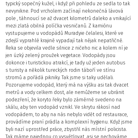
typický sopečný kužel, i když při pohledu ze sedla to tak
nevynikne. Pod vrcholem začínají nekonečná lávová
pole , táhnoucí se až dvacet kilometrů daleko a vnikající
mezi zlatá obilná políčka vesničanů. Z kamiónu
vystupujeme u vodopádů Muradyie čelalesi, které ve
zdejší vyprahlé krajině vypadají tak nějak nepatřičně.
Řeka se objevila vedle silnice z ničeho nic a kolem ní je
jen úzký zelený proužek vegetace. Vodopády jsou
dokonce i turistickou atrakcí, je tady už jeden autobus
s turisty a několik tureckých rodin táboří ve stínu
stromů a pořádá pikniky. Tak jsme si taky udělali.
Pozorujeme vodopád, který má na výšku asi tak dvacet
metrů a vody celkem dost, ale nemůžeme se ubránit
podezření, že koryto řeky bylo záměrně svedeno na
skálu, aby ten vodopád vznikl. Ve skrytu rákosí nad
vodopádem, to aby na nás nebylo vidět od restaurace,
provádíme praní prádla a komplexní hygienu. Když jsme
byli nazí uprostřed práce, zbystřil nás místní policista.
Tak máme najednou co vysvětlovat, asi se nechováme