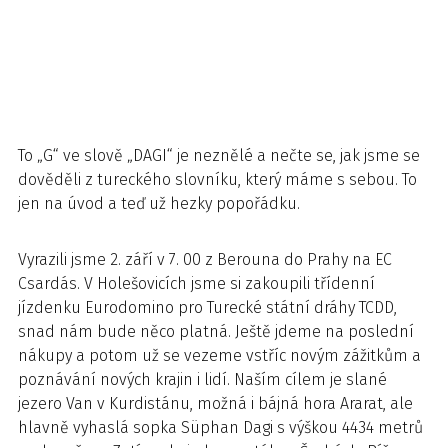
To „G“ ve slově „DAGI“ je neznělé a nečte se, jak jsme se
dověděli z tureckého slovníku, který máme s sebou. To
jen na úvod a teď už hezky popořádku.
Vyrazili jsme 2. září v 7. 00 z Berouna do Prahy na EC
Csardás. V Holešovicích jsme si zakoupili třídenní
jízdenku Eurodomino pro Turecké státní dráhy TCDD,
snad nám bude něco platná. Ještě jdeme na poslední
nákupy a potom už se vezeme vstříc novým zážitkům a
poznávání nových krajin i lidí. Naším cílem je slané
jezero Van v Kurdistánu, možná i bájná hora Ararat, ale
hlavně vyhaslá sopka Süphan Dagi s výškou 4434 metrů