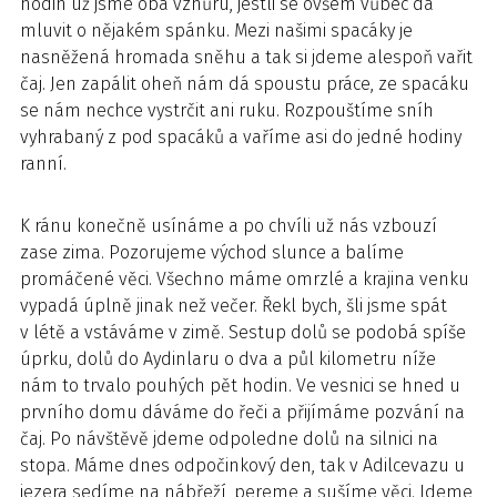
hodin už jsme oba vzhůru, jestli se ovšem vůbec dá
mluvit o nějakém spánku. Mezi našimi spacáky je
nasněžená hromada sněhu a tak si jdeme alespoň vařit
čaj. Jen zapálit oheň nám dá spoustu práce, ze spacáku
se nám nechce vystrčit ani ruku. Rozpouštíme sníh
vyhrabaný z pod spacáků a vaříme asi do jedné hodiny
ranní.
K ránu konečně usínáme a po chvíli už nás vzbouzí
zase zima. Pozorujeme východ slunce a balíme
promáčené věci. Všechno máme omrzlé a krajina venku
vypadá úplně jinak než večer. Řekl bych, šli jsme spát
v létě a vstáváme v zimě. Sestup dolů se podobá spíše
úprku, dolů do Aydinlaru o dva a půl kilometru níže
nám to trvalo pouhých pět hodin. Ve vesnici se hned u
prvního domu dáváme do řeči a přijímáme pozvání na
čaj. Po návštěvě jdeme odpoledne dolů na silnici na
stopa. Máme dnes odpočinkový den, tak v Adilcevazu u
jezera sedíme na nábřeží, pereme a sušíme věci. Jdeme