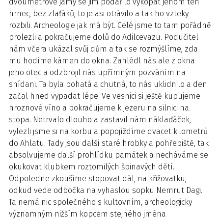
dvoumetrové jámy se jim podařilo vykopat jenom ten
hrnec, bez zlaťáků, to je asi otrávilo a tak ho vzteky
rozbili. Archeologie jak má být. Celé jsme to tam pořádně
prolezli a pokračujeme dolů do Adilcevazu. Podučitel
nám včera ukázal svůj dům a tak se rozmýšlíme, zda
mu hodíme kámen do okna. Zahlédl nás ale z okna
jeho otec a odzbrojil nás upřímným pozváním na
snídani. Ta byla bohatá a chutná, to nás uklidnilo a den
začal hned vypadat lépe. Ve vesnici si ještě kupujeme
hroznové víno a pokračujeme k jezeru na silnici na
stopa. Netrvalo dlouho a zastavil nám náklaďáček,
vylezli jsme si na korbu a popojíždíme dvacet kilometrů
do Ahlatu. Tady jsou další staré hrobky a pohřebiště, tak
absolvujeme další prohlídku památek a necháváme se
okukovat klubkem roztomilých špinavých dětí.
Odpoledne zkoušíme stopovat dál, na křižovatku,
odkud vede odbočka na vyhaslou sopku Nemrut Dagi.
Ta nemá nic společného s kultovním, archeologicky
významným nižším kopcem stejného jména