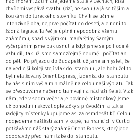
nad mořem. Zatím ale jedeme stále v Čechách, Ríša
chvílemi vyspává svatbu (cizí, ne svou ) a já se těším a
koukám do tureckého slovníku. Chvíli se učíme
intenzivně oba, nejprve počítat do deseti, ale není to
žádná legrace. Ta řeč je úplně nepodobná všemu
známému, snad s výjimkou maďarštiny. Samým
vyčerpáním jsme pak usnuli a když jsme se po hodině
vzbudili, tak už jsme samozřejmě neuměli počítat ani
do pěti. Po příjezdu do Budapešti už jsme si mysleli, že
na vedlejší koleji stojí vlak do Istanbulu, ale bohužel to
byl nefalšovaný Orient Express, jízdenka do Istanbulu
by nás s ním vyšla minimálně na celou naší výplatu. Tak
se přesouváme načerno tramvají na nádraží Keleti. Vlak
nám jede v sedm večer a je povinně místenkový. Jsme
už pohodlní riskovat oplétačky s průvodčím a tak si
raději ty místenky kupujeme asi za osmdesát Kč. Celou
noc jedeme naštěstí sami v kupé, na hranicích v Curtici
potkáváme náš starý známý Orient Express, který jede
doopravdy před námi také do Istanbulu.