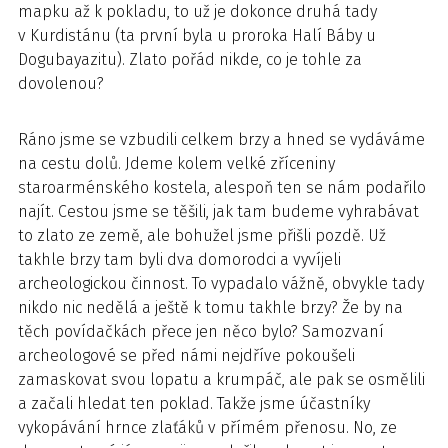
mapku až k pokladu, to už je dokonce druhá tady
v Kurdistánu (ta první byla u proroka Halí Báby u
Dogubayazitu). Zlato pořád nikde, co je tohle za
dovolenou?
Ráno jsme se vzbudili celkem brzy a hned se vydáváme
na cestu dolů. Jdeme kolem velké zříceniny
staroarménského kostela, alespoň ten se nám podařilo
najít. Cestou jsme se těšili, jak tam budeme vyhrabávat
to zlato ze země, ale bohužel jsme přišli pozdě. Už
takhle brzy tam byli dva domorodci a vyvíjeli
archeologickou činnost. To vypadalo vážně, obvykle tady
nikdo nic nedělá a ještě k tomu takhle brzy? Že by na
těch povídačkách přece jen něco bylo? Samozvaní
archeologové se před námi nejdříve pokoušeli
zamaskovat svou lopatu a krumpáč, ale pak se osmělili
a začali hledat ten poklad. Takže jsme účastníky
vykopávání hrnce zlaťáků v přímém přenosu. No, ze