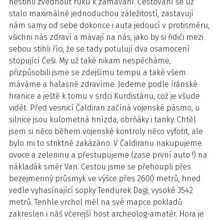
nestihli zvednout ruku k zamávání. Cestování se už
stalo maximálně jednoduchou záležitostí, zastavují
nám samy od sebe dokonce i auta jedoucí v protisměru,
všichni nás zdraví a mávají na nás, jako by si řidiči mezi
sebou stihli říci, že se tady potulují dva osamocení
stopující Češi. My už také nikam nespěcháme,
přizpůsobili jsme se zdejšímu tempu a také všem
máváme a halasně zdravíme. Jedeme podle íránské
hranice a ještě k tomu v srdci Kurdistánu, což je všude
vidět. Před vesnicí Čaldiran začíná vojenské pásmo, u
silnice jsou kulometná hnízda, obrňáky i tanky. Chtěl
jsem si něco během vojenské kontroly něco vyfotit, ale
bylo mi to striktně zakázáno. V Čaldiranu nakupujeme
ovoce a zeleninu a přestupujeme (zase první auto !) na
náklaďák směr Van. Cestou jsme se přehoupli přes
bezejmenný průsmyk ve výšce přes 2600 metrů, hned
vedle vyhasínající sopky Tendürek Dagi, vysoké 3542
metrů. Tenhle vrchol měl na své mapce pokladů
zakreslen i náš včerejší host archeolog-amatér. Hora je