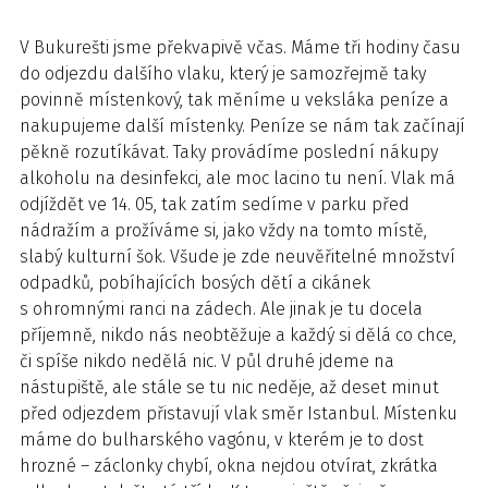
V Bukurešti jsme překvapivě včas. Máme tři hodiny času
do odjezdu dalšího vlaku, který je samozřejmě taky
povinně místenkový, tak měníme u veksláka peníze a
nakupujeme další místenky. Peníze se nám tak začínají
pěkně rozutíkávat. Taky provádíme poslední nákupy
alkoholu na desinfekci, ale moc lacino tu není. Vlak má
odjíždět ve 14. 05, tak zatím sedíme v parku před
nádražím a prožíváme si, jako vždy na tomto místě,
slabý kulturní šok. Všude je zde neuvěřitelné množství
odpadků, pobíhajících bosých dětí a cikánek
s ohromnými ranci na zádech. Ale jinak je tu docela
příjemně, nikdo nás neobtěžuje a každý si dělá co chce,
či spíše nikdo nedělá nic. V půl druhé jdeme na
nástupiště, ale stále se tu nic neděje, až deset minut
před odjezdem přistavují vlak směr Istanbul. Místenku
máme do bulharského vagónu, v kterém je to dost
hrozné – záclonky chybí, okna nejdou otvírat, zkrátka