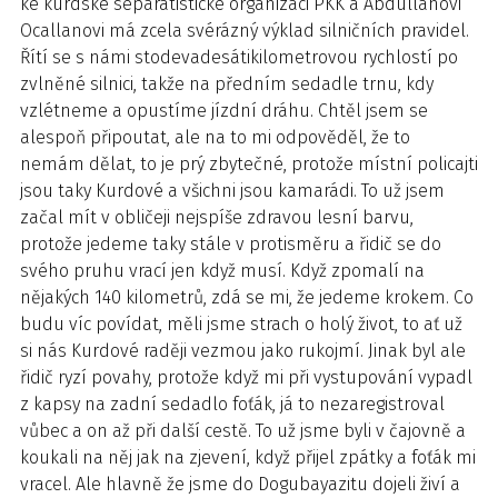
ke kurdské separatistické organizaci PKK a Abdullahovi
Ocallanovi má zcela svérázný výklad silničních pravidel.
Řítí se s námi stodevadesátikilometrovou rychlostí po
zvlněné silnici, takže na předním sedadle trnu, kdy
vzlétneme a opustíme jízdní dráhu. Chtěl jsem se
alespoň připoutat, ale na to mi odpověděl, že to
nemám dělat, to je prý zbytečné, protože místní policajti
jsou taky Kurdové a všichni jsou kamarádi. To už jsem
začal mít v obličeji nejspíše zdravou lesní barvu,
protože jedeme taky stále v protisměru a řidič se do
svého pruhu vrací jen když musí. Když zpomalí na
nějakých 140 kilometrů, zdá se mi, že jedeme krokem. Co
budu víc povídat, měli jsme strach o holý život, to ať už
si nás Kurdové raději vezmou jako rukojmí. Jinak byl ale
řidič ryzí povahy, protože když mi při vystupování vypadl
z kapsy na zadní sedadlo foťák, já to nezaregistroval
vůbec a on až při další cestě. To už jsme byli v čajovně a
koukali na něj jak na zjevení, když přijel zpátky a foťák mi
vracel. Ale hlavně že jsme do Dogubayazitu dojeli živí a