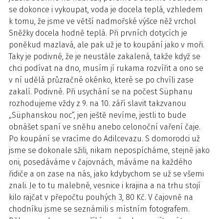
se dokonce i vykoupat, voda je docela teplá, vzhledem
k tomu, že jsme ve větší nadmořské výšce něž vrchol
Sněžky docela hodně teplá. Při prvních dotycích je
poněkud mazlavá, ale pak už je to koupání jako v moři.
Taky je podivné, že je neustále zakalená, takže když se
chci podívat na dno, musím jí rukama rozvířit a ono se
v ní udělá průzračné okénko, které se po chvíli zase
zakalí. Podivné. Při usychání se na počest Süphanu
rozhodujeme vždy z 9. na 10. září slavit takzvanou
„Süphanskou noc“, jen ještě nevíme, jestli to bude
obnášet spaní ve sněhu anebo celonoční vaření čaje.
Po koupání se vracíme do Adilcevazu. S domorodci už
jsme se dokonale sžili, nikam nepospícháme, stejně jako
oni, posedáváme v čajovnách, máváme na každého
řidiče a on zase na nás, jako kdybychom se už se všemi
znali. Je to tu malebné, vesnice i krajina a na trhu stojí
kilo rajčat v přepočtu pouhých 3, 80 Kč. V čajovně na
chodníku jsme se seznámili s místním fotografem.