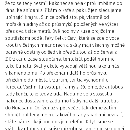
že to se tedy nesmí. Nakonec se nějak proklimbáme do
rána. Ke snídani si říkám o kafe a pak už jen sledujeme
ubíhající krajinu. Silnice pořád stoupá, vlastně od
mořské hladiny až do průsmyků položených ve výšce i
přes dva tisíce metrů. Dvě hodiny v kuse projíždíme
soutěskami podél řeky Kelkit Ciay , která se zde divoce
kroutí v četných meandrech a skály mají všechny možné
barevné odstíny od šedivé přes žlutou až do červena.
Z Erzicanu zase stoupáme, tentokrát podél horního
toku Eufratu. Svahy okolo vypadají většinou jako u nás
v kamenolomu. Po překonání dalšího průsmyku
přijíždíme do města Erzurum, centra východního
Turecka. Všichni tu vystupují a my zjišťujeme, že autobus
tady končí, to je tedy zrada. Hádáme se o stošest a
nakonec dostáváme zadarmo lístky na další autobus
do Horasanu. Odjíždí až v pět večer, tak jdeme zatím
shánět pohledy, ale nic takového tady snad ani neznají,
stále nám strkají pod nos jen telefon. Když jsme se
vrátili k autobusu, či spíše mikrobusu, ani jsme se do něj