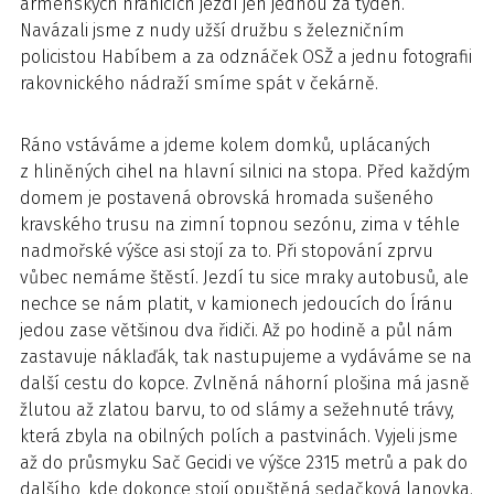
arménských hranicích jezdí jen jednou za týden.
Navázali jsme z nudy užší družbu s železničním
policistou Habíbem a za odznáček OSŽ a jednu fotografii
rakovnického nádraží smíme spát v čekárně.
Ráno vstáváme a jdeme kolem domků, uplácaných
z hliněných cihel na hlavní silnici na stopa. Před každým
domem je postavená obrovská hromada sušeného
kravského trusu na zimní topnou sezónu, zima v téhle
nadmořské výšce asi stojí za to. Při stopování zprvu
vůbec nemáme štěstí. Jezdí tu sice mraky autobusů, ale
nechce se nám platit, v kamionech jedoucích do Íránu
jedou zase většinou dva řidiči. Až po hodině a půl nám
zastavuje náklaďák, tak nastupujeme a vydáváme se na
další cestu do kopce. Zvlněná náhorní plošina má jasně
žlutou až zlatou barvu, to od slámy a sežehnuté trávy,
která zbyla na obilných polích a pastvinách. Vyjeli jsme
až do průsmyku Sač Gecidi ve výšce 2315 metrů a pak do
dalšího, kde dokonce stojí opuštěná sedačková lanovka.