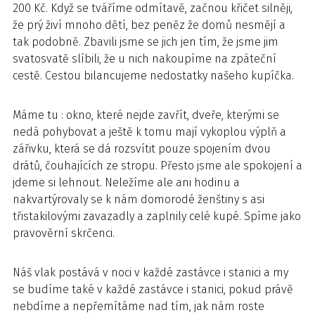
200 Kč. Když se tváříme odmítavě, začnou křičet silněji,
že prý živí mnoho dětí, bez peněz že domů nesmějí a
tak podobně. Zbavili jsme se jich jen tím, že jsme jim
svatosvatě slíbili, že u nich nakoupíme na zpáteční
cestě. Cestou bilancujeme nedostatky našeho kupíčka.
Máme tu : okno, které nejde zavřít, dveře, kterými se
nedá pohybovat a ještě k tomu mají vykoplou výplň a
zářivku, která se dá rozsvítit pouze spojením dvou
drátů, čouhajících ze stropu. Přesto jsme ale spokojení a
jdeme si lehnout. Neležíme ale ani hodinu a
nakvartýrovaly se k nám domorodé ženštiny s asi
třistakilovými zavazadly a zaplnily celé kupé. Spíme jako
pravověrní skrčenci.
Náš vlak postává v noci v každé zastávce i stanici a my
se budíme také v každé zastávce i stanici, pokud právě
nebdíme a nepřemítáme nad tím, jak nám roste