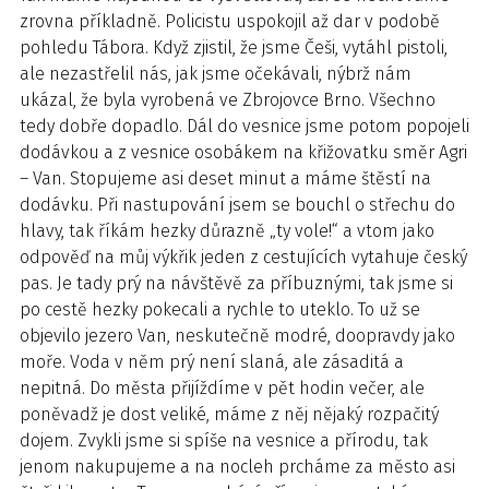
zrovna příkladně. Policistu uspokojil až dar v podobě
pohledu Tábora. Když zjistil, že jsme Češi, vytáhl pistoli,
ale nezastřelil nás, jak jsme očekávali, nýbrž nám
ukázal, že byla vyrobená ve Zbrojovce Brno. Všechno
tedy dobře dopadlo. Dál do vesnice jsme potom popojeli
dodávkou a z vesnice osobákem na křižovatku směr Agri
– Van. Stopujeme asi deset minut a máme štěstí na
dodávku. Při nastupování jsem se bouchl o střechu do
hlavy, tak říkám hezky důrazně „ty vole!“ a vtom jako
odpověď na můj výkřik jeden z cestujících vytahuje český
pas. Je tady prý na návštěvě za příbuznými, tak jsme si
po cestě hezky pokecali a rychle to uteklo. To už se
objevilo jezero Van, neskutečně modré, doopravdy jako
moře. Voda v něm prý není slaná, ale zásaditá a
nepitná. Do města přijíždíme v pět hodin večer, ale
poněvadž je dost veliké, máme z něj nějaký rozpačitý
dojem. Zvykli jsme si spíše na vesnice a přírodu, tak
jenom nakupujeme a na nocleh prcháme za město asi