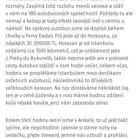
rozměry. Zaujímá totiž rozlohu menší vesnice a sídlí
v něm na 180 autobusových společností. Pohledy tu ale
nemají a kebap je tady třikrát lacinější než v centru u
nádraží. Na správný autobus jsme se doptali během
chvilky u firmy Dadaš. Prý jede až do Horasanu, za
nějakých 30. 000000 TL. Horasan je od Istanbulu
vzdálený cca 1500 kilometrů, což je vzdálenost jako
z Prahy do Bukurešti, takže nejsme ještě ani v polovině
cesty. Autobus odjíždí v osm hodin večer, celkem včas,
hodinu se proplétáme Istanbulem mezi desítkami
ostatních autobusů, následovníků to dřívějších
velbloudích karavan. Na noc dostáváme několikrát čaj,
ten je v ceně jízdenky a v noci máme hodinu zdržení
kvůli nějaké havárii, jenž nám zatarasila silnici.
Kolem třetí hodiny ranní jsme v Ankaře, to už jakž takž
spíme, ale nepohodlně. Jakmile si dáme nohy na
sedačku, přijde steward, jemně nás vzbudí a prohlásí,