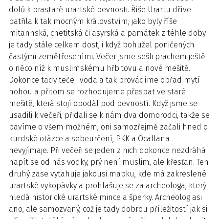
dolů k prastaré urartské pevnosti. Říše Urartu dříve
patřila k tak mocným královstvím, jako byly říše
mitannská, chetitská či asyrská a památek z téhle doby
je tady stále celkem dost, i když bohužel poničených
častými zemětřeseními. Večer jsme sešli prachem ještě
o něco níž k muslimskému hřbitovu a nové mešitě.
Dokonce tady teče i voda a tak provádíme obřad mytí
nohou a přitom se rozhodujeme přespat ve staré
mešitě, která stojí opodál pod pevností. Když jsme se
usadili k večeři, přidali se k nám dva domorodci, takže se
bavíme o všem možném, oni samozřejmě začali hned o
kurdské otázce a sebeurčení, PKK a Ocallana
nevyjímaje. Při večeři se jeden z nich dokonce nezdráhá
napít se od nás vodky, prý není muslim, ale křesťan. Ten
druhý zase vytahuje jakousi mapku, kde má zakreslené
urartské vykopávky a prohlašuje se za archeologa, který
hledá historické urartské mince a šperky. Archeolog asi
ano, ale samozvaný, což je tady dobrou příležitostí jak si