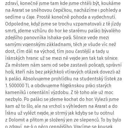
zdraví, konečně jsme tam kde jsme chtěli být, koukáme
na Ararat se sněhovou čepičkou, nacházíme i pohledy a
sedíme u čaje. Prostě konečně pohoda a vydechnutí.
Odpoledne, když jsme se trochu vzpamatovali z té jízdy
smrti, jdeme vzhůru do hor ke starému paláci bývalého
zdejšího panovníka Ishaka-paši. Silnice vede mezi
samými vojenskými základnami, těch je všude víc než
dost, čím dál na východ, tím jsou častější a tady u
íránských hranic už se mezi ně vejde jen tak tak silnice.
Za městem nám sami od sebe zastavili policajti, správní
hoši, kteří nás bez jakýchkoli vtíravých otázek dovezli až
k paláci. Absolvujeme prohlídku na studentský lístek za
1. 500000 TL a obdivujeme filigránskou práci starých
kameníků i orientální výzdobu. Z té toho ale už moc
nezbylo. Po paláci se jdeme kochat do hor. Vylezli jsme
kam až to šlo, ale na vrchol s výhledem na Ararat a do
Íránu už vylézt nejde, je strmý jak kdyby se tu ocitnul
z Dolomit a přitom je složený jen ze slepenců. To by bylo
o zdraví, ne-li o něco cennějšího. Vracíme se kousek