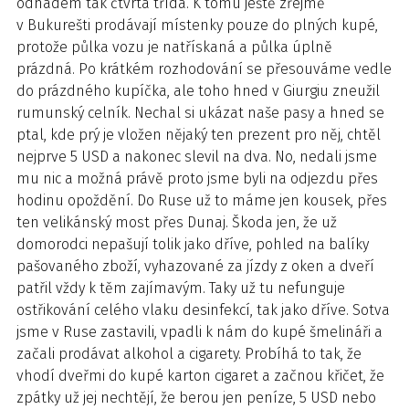
odhadem tak čtvrtá třída. K tomu ještě zřejmě
v Bukurešti prodávají místenky pouze do plných kupé,
protože půlka vozu je natřískaná a půlka úplně
prázdná. Po krátkém rozhodování se přesouváme vedle
do prázdného kupíčka, ale toho hned v Giurgiu zneužil
rumunský celník. Nechal si ukázat naše pasy a hned se
ptal, kde prý je vložen nějaký ten prezent pro něj, chtěl
nejprve 5 USD a nakonec slevil na dva. No, nedali jsme
mu nic a možná právě proto jsme byli na odjezdu přes
hodinu opoždění. Do Ruse už to máme jen kousek, přes
ten velikánský most přes Dunaj. Škoda jen, že už
domorodci nepašují tolik jako dříve, pohled na balíky
pašovaného zboží, vyhazované za jízdy z oken a dveří
patřil vždy k těm zajímavým. Taky už tu nefunguje
ostřikování celého vlaku desinfekcí, tak jako dříve. Sotva
jsme v Ruse zastavili, vpadli k nám do kupé šmelináři a
začali prodávat alkohol a cigarety. Probíhá to tak, že
vhodí dveřmi do kupé karton cigaret a začnou křičet, že
zpátky už jej nechtějí, že berou jen peníze, 5 USD nebo