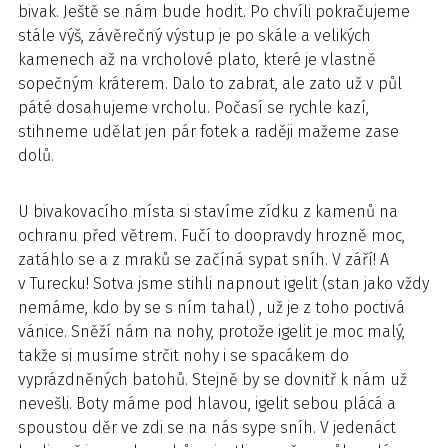
bivak. Ještě se nám bude hodit. Po chvíli pokračujeme
stále výš, závěrečný výstup je po skále a velikých
kamenech až na vrcholové plato, které je vlastně
sopečným kráterem. Dalo to zabrat, ale zato už v půl
páté dosahujeme vrcholu. Počasí se rychle kazí,
stihneme udělat jen pár fotek a raději mažeme zase
dolů.
U bivakovacího místa si stavíme zídku z kamenů na
ochranu před větrem. Fučí to doopravdy hrozně moc,
zatáhlo se a z mraků se začíná sypat sníh. V září! A
v Turecku! Sotva jsme stihli napnout igelit (stan jako vždy
nemáme, kdo by se s ním tahal) , už je z toho poctivá
vánice. Sněží nám na nohy, protože igelit je moc malý,
takže si musíme strčit nohy i se spacákem do
vyprázdněných batohů. Stejně by se dovnitř k nám už
nevešli. Boty máme pod hlavou, igelit sebou plácá a
spoustou děr ve zdi se na nás sype sníh. V jedenáct