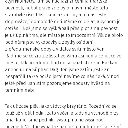
čtyři kilometry. Tam se nachází zřícenina urartské
pevnosti, neboť právě zde bylo hlavní město této
starobylé říše. Přišli jsme až za tmy a to nás ještě
doprovázejí domorodé děti. Máme co dělat, abychom je
setřásli. Než jsme se vyškrábali přes plot a na pevnost,
je už úplná tma, ale místo je to impozantní. Všude okolo
pod námi jsou vykopávky a zbytky osídlení
z předarménské doby a v dálce svítí město Van.
Radíme se co zítra. Zůstat ve Vanu asi nemá cenu, co ve
městě, tak pojedeme buď do separatistického Hakkari
anebo už na Süphan Dagi. Ten jsme zatím ještě ani
nespatřili, takže pořád ještě nevíme co nás čeká. V noci
ještě před usnutím pozorujeme spousty hvězd na
temném nebi.
Tak už zase píšu, jako vždycky brzy ráno. Rozednívá se
totiž už v pět hodin, zato večer je tady na východě brzy
tma. Ráno jsme podnikli výstup na nejvyšší bod
pevnosti. Ve dne vypadá snad ještě mohutnější a je z ní