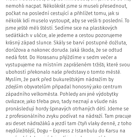
nemohli nacpat. Několikrát jsme si museli přesednout,
počkat na poslední cestující a přihlížet tomu, jak si
několik lidí muselo vystoupit, aby se vešli ti poslední. To
jsme ještě měli štěstí. Sedíme sice na plastikových
sedátkách v uličce, ale jedeme a cestou pozorujeme
krásný západ slunce. Skály se barví postupně dožluta,
dorůžova a nakonec doruda. Jaká škoda, že se odtud
nedá fotit. Do Horasanu přijíždíme v sedm večer a
vystupujeme na místním zaprášeném tržišti, které svou
ubohostí překonalo naše představy o tomto městě.
Myslím, že park před bukurešťským nádražím by
zdejším obyvatelům připadal honosný jako centrum
západního velkoměsta. Pohledy ani jiné výdobytky
civilizace, jako třeba pivo, tady neznají a všude nás
pronásledují hordy špinavých otrhaných dětí. Jdeme se
z profesionálního zvyku podívat na nádraží. Tam pracuje
asi deset nádražáků a jezdí tam čtyři vlaky denně, z toho
nejdůležitější, Dogu – Express z Istanbulu do Karsu na