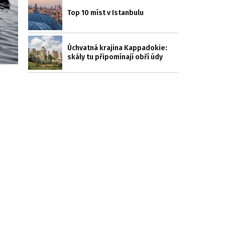
Top 10 míst v Istanbulu
Úchvatná krajina Kappadokie:
skály tu připomínají obří údy