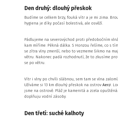
Den druhý: dlouhý přeskok
Budíme se celkem brzy, fouká vítr a je mi zima. Bro
hygiena je díky počasí bolestivá, ale osvěží.
Pádlujeme na severovýchod proti předobočním vlnám
kam míříme. Pěkná dálka. S Honzou řešíme, co s tí
se zítra vlny zmenší, nebo to vezmeme šikmo na ma
větru. Nakonec padá rozhodnutí, že to zkusíme prot
se po větru.
Vítr i vlny po chvíli slábnou, sem tam se vlna zalomí
Užíváme si 13 km dlouhý přeskok na ostrov
Aer
ø
. L
jsme na ostrově. Pláž je kamenitá a zcela opuštěná.
doplňuju vodní zásoby.
Den třetí: suché kalhoty