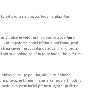
uky vyhazuju na dlažbu, tedy na pláž. Ranní
. V dálce je vidět mlžný opar ostrova
Aer
ø
,
m. Buď pojedeme podél břehu a počkáme, jestli
ják na severním výběžku ostrova, přímo proti
i větru a pokud se nám to nebude líbit, vrátíme
, občas se zalije paluba, ale je to pohoda.
odní provoz je tu minimální a za necelé 3 hodiny
 Nedaleko jsem našel pramen. Vytahuju filtr a