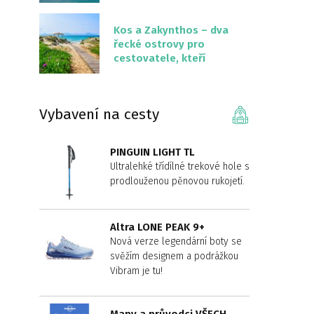
překvapivě malém
území
Kos a Zakynthos – dva
řecké ostrovy pro
cestovatele, kteří
chtějí něco jiného než
Krétu
Vybavení na cesty
PINGUIN LIGHT TL
Ultralehké třídílné trekové hole s
prodlouženou pěnovou rukojetí.
Altra LONE PEAK 9+
Nová verze legendární boty se
svěžím designem a podrážkou
Vibram je tu!