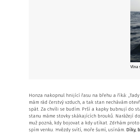
Vlna 
Honza nakopnul hnijící řasu na břehu a říká: „Tady 
mám rád čerstvý vzduch, a tak stan nechávám otevř
spát. Za chvíli se budím. Prší a kapky bubnují do st
stanu máme stovky skákajících brouků. Narážejí do
muž pozná, kdy bojovat a kdy utíkat. Zdrhám proto 
spím venku. Hvězdy svítí, moře šumí, usínám.
Díky, 