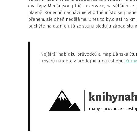
dva typy. Menší jsou ptačí rezervace, na větších se
plavbě. Konečně nacházíme vhodné místo se jmén
břehem, ale oheň neděláme. Dnes to bylo asi 45 km
puchýře na dlaních. Já ze stanu sleduju západ slun
Nejširší nabídku průvodců a map Dánska (turi
jiných) najdete v prodejně a na eshopu
Knihy