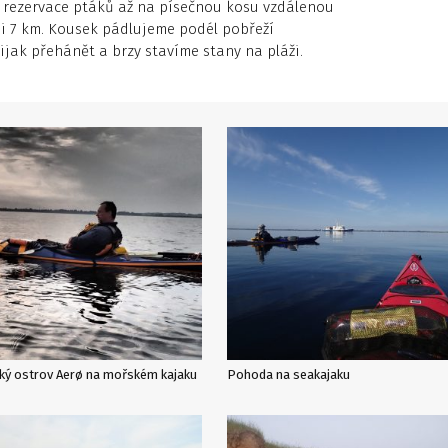
l rezervace ptáků až na písečnou kosu vzdálenou
si 7 km. Kousek pádlujeme podél pobřeží
ak přehánět a brzy stavíme stany na pláži.
ký ostrov Aerø na mořském kajaku
Pohoda na seakajaku