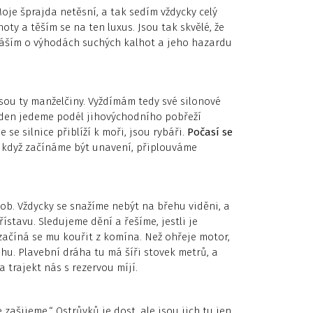
je šprajda netěsní, a tak sedím vždycky celý
ty a těším se na ten luxus. Jsou tak skvělé, že
dnáším o výhodách suchých kalhot a jeho hazardu
sou ty manželčiny. Vyždímám tedy své silonové
 den jedeme podél jihovýchodního pobřeží
 se silnice přiblíží k moři, jsou rybáři.
Počasí se
a když začínáme být unavení, připlouváme
ob. Vždycky se snažíme nebýt na břehu viděni, a
stavu. Sledujeme dění a řešíme, jestli je
a začíná se mu kouřit z komína. Než ohřeje motor,
hu. Plavební dráha tu má šíři stovek metrů, a
trajekt nás s rezervou míjí.
zašijeme.“ Ostrůvků je dost, ale jsou jich tu jen