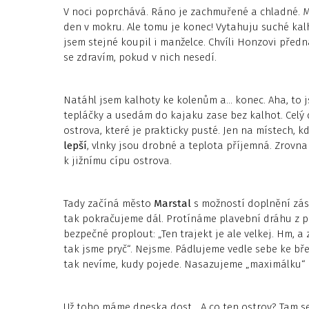
V noci poprchává. Ráno je zachmuřené a chladné. Mo
den v mokru. Ale tomu je konec! Vytahuju suché kalho
jsem stejné koupil i manželce. Chvíli Honzovi pře
se zdravím, pokud v nich nesedí.
Natáhl jsem kalhoty ke kolenům a… konec. Aha, to j
tepláčky a usedám do kajaku zase bez kalhot. Celý
ostrova, které je prakticky pusté. Jen na místech, kde
lepší
, vlnky jsou drobné a teplota příjemná. Zrovn
k jižnímu cípu ostrova.
Tady začíná město
Marstal
s možností doplnění zás
tak pokračujeme dál. Protínáme plavební dráhu z pří
bezpečné proplout: „Ten trajekt je ale velkej. Hm, 
tak jsme pryč“. Nejsme. Pádlujeme vedle sebe ke bře
tak nevíme, kudy pojede. Nasazujeme „maximálku“ a 
Už toho máme dneska dost. „A co ten ostrov? Tam se 