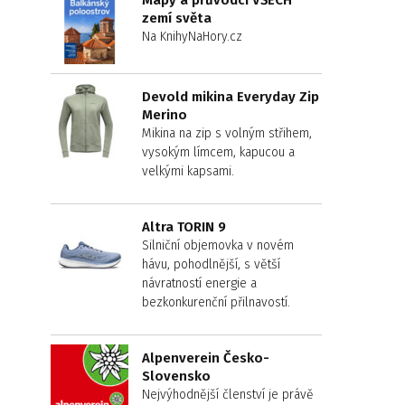
Mapy a průvodci VŠECH
zemí světa
Na KnihyNaHory.cz
Devold mikina Everyday Zip
Merino
Mikina na zip s volným střihem,
vysokým límcem, kapucou a
velkými kapsami.
Altra TORIN 9
Silniční objemovka v novém
hávu, pohodlnější, s větší
návratností energie a
bezkonkurenční přilnavostí.
Alpenverein Česko-
Slovensko
Nejvýhodnější členství je právě