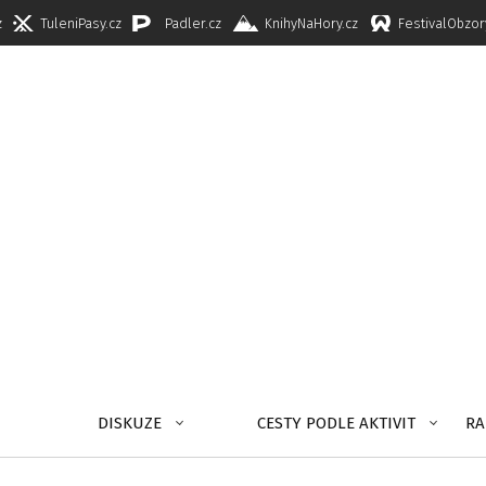
z
TuleniPasy.cz
Padler.cz
KnihyNaHory.cz
FestivalObzor
DISKUZE
CESTY PODLE AKTIVIT
RA