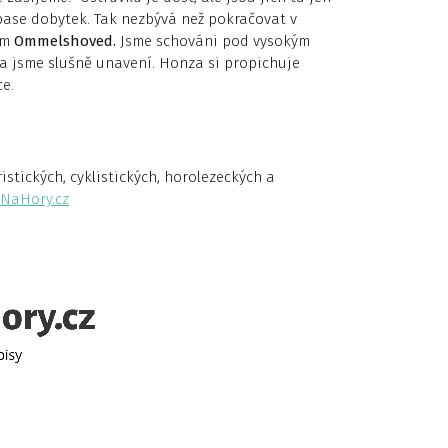
 pase dobytek. Tak nezbývá než pokračovat v
em
Ommelshoved.
Jsme schováni pod vysokým
 a jsme slušně unavení. Honza si propichuje
ce.
stických, cyklistických, horolezeckých a
NaHory.cz