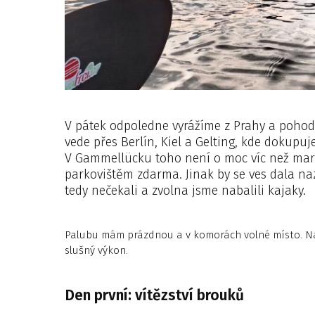
V pátek odpoledne vyrážíme z Prahy a pohod
vede přes Berlín, Kiel a Gelting, kde dokupu
V Gammellücku toho není o moc víc než mar
parkovištěm zdarma. Jinak by se ves dala n
tedy nečekali a zvolna jsme nabalili kajaky.
Palubu mám prázdnou a v komorách volné místo. Na to,
slušný výkon.
Den první: vítězství brouků