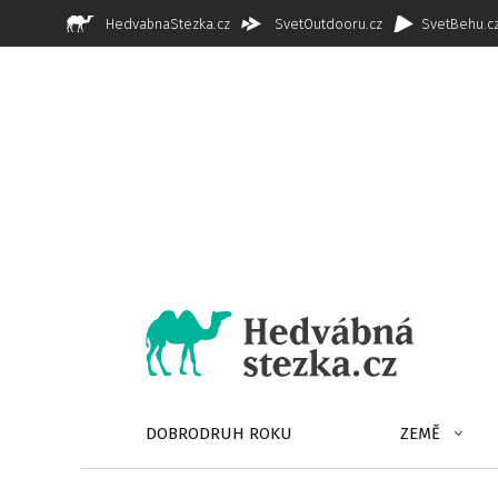
HedvabnaStezka.cz
SvetOutdooru.cz
SvetBehu.c
DOBRODRUH ROKU
ZEMĚ