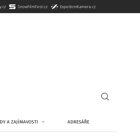
y.cz
SnowFilmFest.cz
ExpedicniKamera.cz
DY A ZAJÍMAVOSTI
ADRESÁŘE