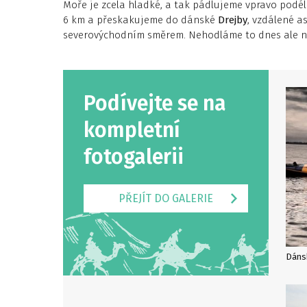
Moře je zcela hladké, a tak pádlujeme vpravo podé
6 km a přeskakujeme do dánské
Drejby
, vzdálené a
severovýchodním směrem. Nehodláme to dnes ale nij
Podívejte se na
kompletní
fotogalerii
PŘEJÍT DO GALERIE
Dáns