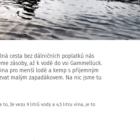
lná cesta bez dálničních poplatků nás
jeme zásoby, až k vodě do vsi Gammellück.
ina pro menší lodě a kemp s příjemným
azvat malým zapadákovem. Na nic jsme tu
 že vezu 9 litrů vody a 4,5 litru vína, je to