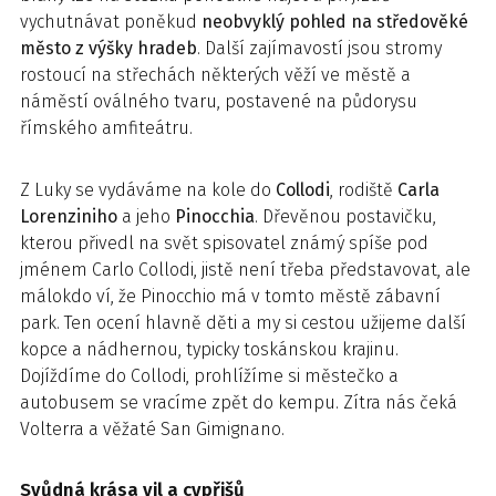
vychutnávat poněkud
neobvyklý pohled na středověké
město z výšky hradeb
. Další zajímavostí jsou stromy
rostoucí na střechách některých věží ve městě a
náměstí oválného tvaru, postavené na půdorysu
římského amfiteátru.
Z Luky se vydáváme na kole do
Collodi
, rodiště
Carla
Lorenziniho
a jeho
Pinocchia
. Dřevěnou postavičku,
kterou přivedl na svět spisovatel známý spíše pod
jménem Carlo Collodi, jistě není třeba představovat, ale
málokdo ví, že Pinocchio má v tomto městě zábavní
park. Ten ocení hlavně děti a my si cestou užijeme další
kopce a nádhernou, typicky toskánskou krajinu.
Dojíždíme do Collodi, prohlížíme si městečko a
autobusem se vracíme zpět do kempu. Zítra nás čeká
Volterra a věžaté San Gimignano.
Svůdná krása vil a cypřišů