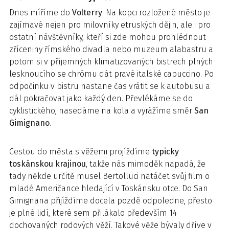
Dnes míříme do
Volterry
. Na kopci rozložené město je
zajímavé nejen pro milovníky etruských dějin, ale i pro
ostatní návštěvníky, kteří si zde mohou prohlédnout
zříceniny římského divadla nebo muzeum alabastru a
potom si v příjemných klimatizovaných bistrech plných
lesknoucího se chrómu dát pravé italské capuccino. Po
odpočinku v bistru nastane čas vrátit se k autobusu a
dál pokračovat jako každý den. Převlékáme se do
cyklistického, nasedáme na kola a vyrážíme směr
San
Gimignano
.
Cestou do města s věžemi projíždíme
typicky
toskánskou krajinou
, takže nás mimoděk napadá, že
tady někde určitě musel Bertolluci natáčet svůj film o
mladé Američance hledající v Toskánsku otce. Do San
Gimignana přijíždíme docela pozdě odpoledne, přesto
je plné lidí, které sem přilákalo především 14
dochovaných rodových věží. Takové věže bývaly dříve v