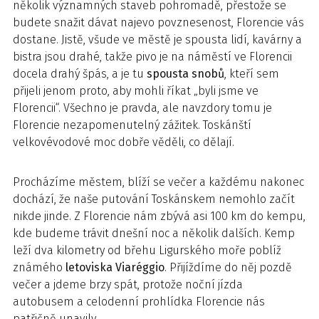
několik významných staveb pohromadě, přestože se
budete snažit dávat najevo povznesenost, Florencie vás
dostane. Jistě, všude ve městě je spousta lidí, kavárny a
bistra jsou drahé, takže pivo je na náměstí ve Florencii
docela drahý špás, a je tu
spousta snobů
, kteří sem
přijeli jenom proto, aby mohli říkat „byli jsme ve
Florencii“. Všechno je pravda, ale navzdory tomu je
Florencie nezapomenutelný zážitek. Toskánští
velkovévodové moc dobře věděli, co dělají.
Procházíme městem, blíží se večer a každému nakonec
dochází, že naše putování Toskánskem nemohlo začít
nikde jinde. Z Florencie nám zbývá asi 100 km do kempu,
kde budeme trávit dnešní noc a několik dalších. Kemp
leží dva kilometry od břehu Ligurského moře poblíž
známého
letoviska Viaréggio
. Přijíždíme do něj pozdě
večer a jdeme brzy spát, protože noční jízda
autobusem a celodenní prohlídka Florencie nás
patřičně unavily.