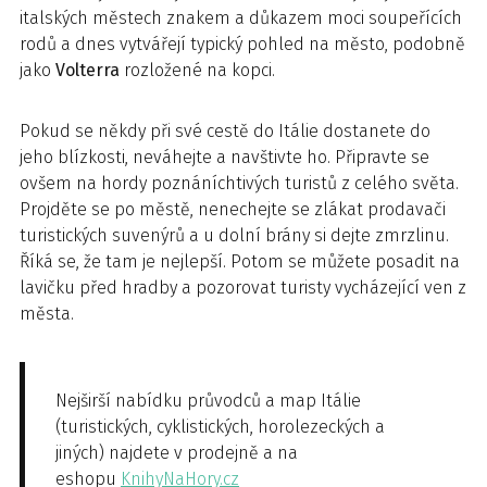
italských městech znakem a důkazem moci soupeřících
rodů a dnes vytvářejí typický pohled na město, podobně
jako
Volterra
rozložené na kopci.
Pokud se někdy při své cestě do Itálie dostanete do
jeho blízkosti, neváhejte a navštivte ho. Připravte se
ovšem na hordy poznáníchtivých turistů z celého světa.
Projděte se po městě, nenechejte se zlákat prodavači
turistických suvenýrů a u dolní brány si dejte zmrzlinu.
Říká se, že tam je nejlepší. Potom se můžete posadit na
lavičku před hradby a pozorovat turisty vycházející ven z
města.
Nejširší nabídku průvodců a map Itálie
(turistických, cyklistických, horolezeckých a
jiných) najdete v prodejně a na
eshopu
KnihyNaHory.cz