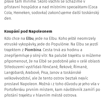
právě tam míříme. Skoro všichni se scházíme v
přístavní hospůdce a nad místními specialitami (Coca
Cola, Heineken, sodovka) zakončujeme další toskánský
den.
Koupání pod Napoleonem
Kdo chce na
Elbu
, jede na Elbu. Koho ještě neomrzely
etruské vykopávky, jede do Populónie. Na Elbu se jezdí
trajektem z
Piombina
. Cesta trvá asi hodinu a
znepříjemňuje ji silný vítr. Na palubě trajektu si můžeme
připomenout, že na Elbě se podobně jako v celé oblasti
Středozemí vystřídali Féničané, Řekové, Římané,
Langobardi, Arabové, Pisa, Janov a toskánské
velkovévodství, ale že tento ostrov beztak nejvíc
proslavil Napoleon. Možná i z toho důvodu je jeho vila v
Portoferráiu prvním místem, kam návštěvník zamíří po
přistání trajektu v hlavním městě ostrova.