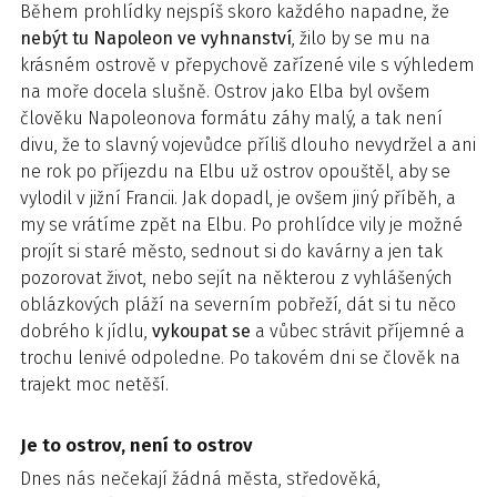
Během prohlídky nejspíš skoro každého napadne, že
nebýt tu Napoleon ve vyhnanství
, žilo by se mu na
krásném ostrově v přepychově zařízené vile s výhledem
na moře docela slušně. Ostrov jako Elba byl ovšem
člověku Napoleonova formátu záhy malý, a tak není
divu, že to slavný vojevůdce příliš dlouho nevydržel a ani
ne rok po příjezdu na Elbu už ostrov opouštěl, aby se
vylodil v jižní Francii. Jak dopadl, je ovšem jiný příběh, a
my se vrátíme zpět na Elbu. Po prohlídce vily je možné
projít si staré město, sednout si do kavárny a jen tak
pozorovat život, nebo sejít na některou z vyhlášených
oblázkových pláží na severním pobřeží, dát si tu něco
dobrého k jídlu,
vykoupat se
a vůbec strávit příjemné a
trochu lenivé odpoledne. Po takovém dni se člověk na
trajekt moc netěší.
Je to ostrov, není to ostrov
Dnes nás nečekají žádná města, středověká,