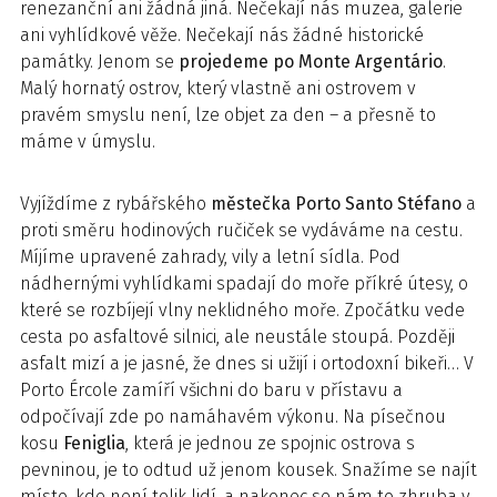
renezanční ani žádná jiná. Nečekají nás muzea, galerie
ani vyhlídkové věže. Nečekají nás žádné historické
památky. Jenom se
projedeme po Monte Argentário
.
Malý hornatý ostrov, který vlastně ani ostrovem v
pravém smyslu není, lze objet za den – a přesně to
máme v úmyslu.
Vyjíždíme z rybářského
městečka Porto Santo Stéfano
a
proti směru hodinových ručiček se vydáváme na cestu.
Míjíme upravené zahrady, vily a letní sídla. Pod
nádhernými vyhlídkami spadají do moře příkré útesy, o
které se rozbíjejí vlny neklidného moře. Zpočátku vede
cesta po asfaltové silnici, ale neustále stoupá. Později
asfalt mizí a je jasné, že dnes si užijí i ortodoxní bikeři… V
Porto Ércole zamíří všichni do baru v přístavu a
odpočívají zde po namáhavém výkonu. Na písečnou
kosu
Feniglia
, která je jednou ze spojnic ostrova s
pevninou, je to odtud už jenom kousek. Snažíme se najít
místo, kde není tolik lidí, a nakonec se nám to zhruba v