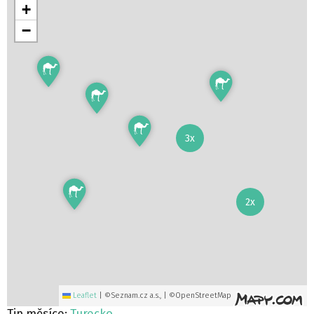
+
−
3x
2x
Leaflet
|
©Seznam.cz a.s., | ©OpenStreetMap
Tip měsíce:
Turecko