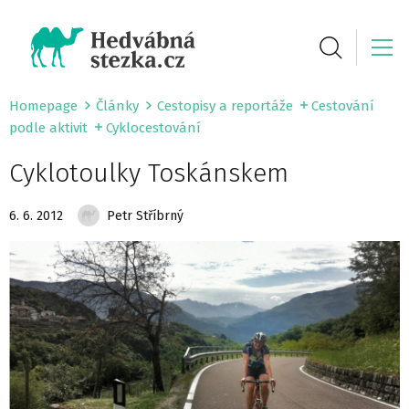
Homepage
Články
Cestopisy a reportáže
Cestování
podle aktivit
Cyklocestování
Cyklotoulky Toskánskem
6. 6. 2012
Petr Stříbrný