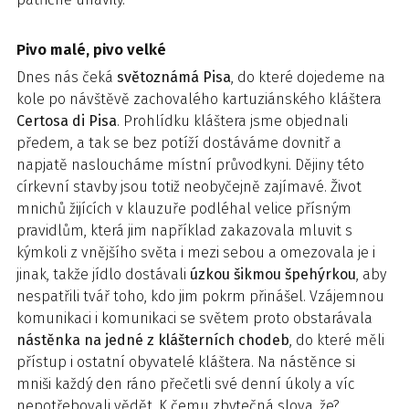
Pivo malé, pivo velké
Dnes nás čeká
světoznámá Pisa
, do které dojedeme na
kole po návštěvě zachovalého kartuziánského kláštera
Certosa di Pisa
. Prohlídku kláštera jsme objednali
předem, a tak se bez potíží dostáváme dovnitř a
napjatě nasloucháme místní průvodkyni. Dějiny této
církevní stavby jsou totiž neobyčejně zajímavé. Život
mnichů žijících v klauzuře podléhal velice přísným
pravidlům, která jim například zakazovala mluvit s
kýmkoli z vnějšího světa i mezi sebou a omezovala je i
jinak, takže jídlo dostávali
úzkou šikmou špehýrkou
, aby
nespatřili tvář toho, kdo jim pokrm přinášel. Vzájemnou
komunikaci i komunikaci se světem proto obstarávala
nástěnka na jedné z klášterních chodeb
, do které měli
přístup i ostatní obyvatelé kláštera. Na nástěnce si
mniši každý den ráno přečetli své denní úkoly a víc
nepotřebovali vědět. K čemu zbytečná slova, že?