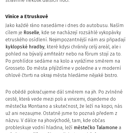
strávíme několik dalších nocí.
Vinice a Etruskové
Jako každé ráno nasedáme i dnes do autobusu. Naším
cílem je
Roselle
, kde se nacházejí rozsáhlé vykopávky
etruského osídlení. Nejimpozantnější nám asi připadají
kyklopské hradby
, které kdysi chránily celý areál, ale i
pohled na bývalý amfiteátr nebo na fórum stojí za to.
Po prohlídce sedáme na kolo a vyrážíme směrem na
Grosseto. Do města přijíždíme v poledne a v moderní
cihlové čtvrti na okraji města hledáme nějaké bistro.
Po obědě pokračujeme dál směrem na jih. Po zvlněné
cestě, která vede mezi poli a vinicemi, dojedeme do
městečka Montiano a skutečnost, že leží na kopci, nás
už ani nezaujme. Ostatně jsme to poznali předem z
názvu. V dálce na jihovýchodě, tam, kde občas
probleskuje vodní hladina, leží
městečko Talamone
a