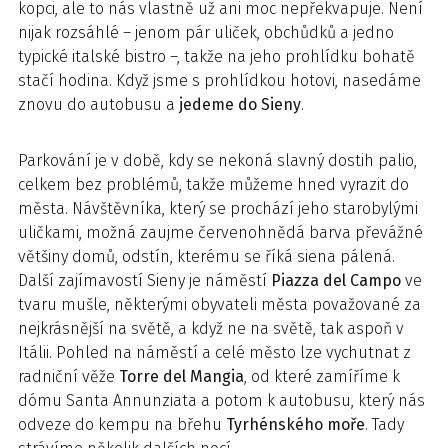
kopci, ale to nás vlastně už ani moc nepřekvapuje. Není
nijak rozsáhlé – jenom pár uliček, obchůdků a jedno
typické italské bistro –, takže na jeho prohlídku bohatě
stačí hodina. Když jsme s prohlídkou hotovi, nasedáme
znovu do autobusu a
jedeme do Sieny
.
Parkování je v době, kdy se nekoná slavný dostih palio,
celkem bez problémů, takže můžeme hned vyrazit do
města. Návštěvníka, který se prochází jeho starobylými
uličkami, možná zaujme červenohnědá barva převážné
většiny domů, odstín, kterému se říká siena pálená.
Další zajímavostí Sieny je náměstí
Piazza del Campo
ve
tvaru mušle, některými obyvateli města považované za
nejkrásnější na světě, a když ne na světě, tak aspoň v
Itálii. Pohled na náměstí a celé město lze vychutnat z
radniční věže
Torre del Mangia
, od které zamíříme k
dómu Santa Annunziata a potom k autobusu, který nás
odveze do kempu na břehu
Tyrhénského moře
. Tady