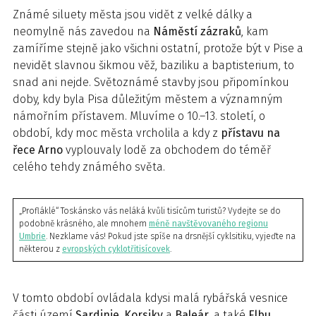
Známé siluety města jsou vidět z velké dálky a
neomylně nás zavedou na
Náměstí zázraků
, kam
zamíříme stejně jako všichni ostatní, protože být v Pise a
nevidět slavnou šikmou věž, baziliku a baptisterium, to
snad ani nejde. Světoznámé stavby jsou připomínkou
doby, kdy byla Pisa důležitým městem a významným
námořním přístavem. Mluvíme o 10.–13. století, o
období, kdy moc města vrcholila a kdy z
přístavu na
řece Arno
vyplouvaly lodě za obchodem do téměř
celého tehdy známého světa.
„Profláklé“ Toskánsko vás neláká kvůli tisícům turistů? Vydejte se do
podobně krásného, ale mnohem
méně navštěvovaného regionu
Umbrie
. Nezklame vás! Pokud jste spíše na drsnější cyklsitiku, vyjeďte na
některou z
evropských cyklotřitisícovek
.
V tomto období ovládala kdysi malá rybářská vesnice
části území
Sardinie
,
Korsiky
a
Baleár
, a také
Elbu
,