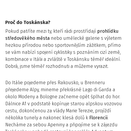
Proč do Toskánska?
Pokud patříte mezi ty, kteří rádi prostřídají
prohlídku
středověkého města
nebo umělecké galerie s výletem
hezkou přírodou nebo sportovnějším zážitkem, přímo
se vám nabízí spojení cyklistiky s poznáním cizí země,
kombinace v Itálii a zvláště v Toskánsku téměř ideální.
Dobrá, jsme téměř rozhodnuti a můžeme vyrazit.
Do Itálie pojedeme přes Rakousko, u Brenneru
přejedeme Alpy, mineme překrásné Lago di Garda a
okolo Modeny a Bologne začneme opět šplhat do hor.
Dálnice A1 v podstatě kopíruje starou alpskou vozovou
cestu, dokončenou za vlády Marie Terezie, projíždí
několika tunely a nakonec klesá dolů k
Florencii
.
Necháme za sebou Apeniny a připojíme se k zájezdu