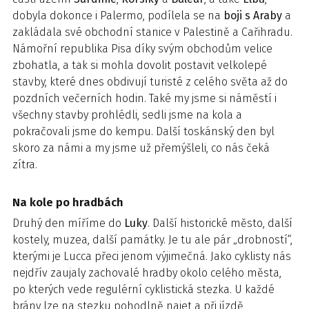
dobyla dokonce i Palermo, podílela se na
boji s Araby
a
zakládala své obchodní stanice v Palestině a Cařihradu.
Námořní republika Pisa díky svým obchodům velice
zbohatla, a tak si mohla dovolit postavit velkolepé
stavby, které dnes obdivují turisté z celého světa až do
pozdních večerních hodin. Také my jsme si náměstí i
všechny stavby prohlédli, sedli jsme na kola a
pokračovali jsme do kempu. Další toskánský den byl
skoro za námi a my jsme už přemýšleli, co nás čeká
zítra.
Na kole po hradbách
Druhý den míříme do
Luky
. Další historické město, další
kostely, muzea, další památky. Je tu ale pár „drobností“,
kterými je Lucca přeci jenom výjimečná. Jako cyklisty nás
nejdřív zaujaly zachovalé hradby okolo celého města,
po kterých vede regulérní cyklistická stezka. U každé
brány lze na stezku pohodlně najet a při jízdě