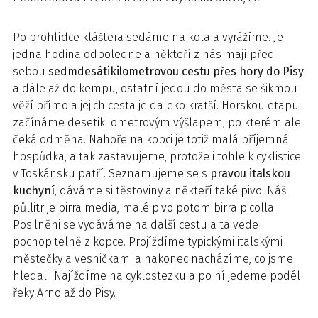
Po prohlídce kláštera sedáme na kola a vyrážíme. Je
jedna hodina odpoledne a někteří z nás mají před
sebou
sedmdesátikilometrovou cestu přes hory do Pisy
a dále až do kempu, ostatní jedou do města se šikmou
věží přímo a jejich cesta je daleko kratší. Horskou etapu
začínáme desetikilometrovým výšlapem, po kterém ale
čeká odměna. Nahoře na kopci je totiž malá příjemná
hospůdka, a tak zastavujeme, protože i tohle k cyklistice
v Toskánsku patří. Seznamujeme se s
pravou italskou
kuchyní
, dáváme si těstoviny a někteří také pivo. Náš
půllitr je birra media, malé pivo potom birra picolla.
Posilněni se vydáváme na další cestu a ta vede
pochopitelně z kopce. Projíždíme typickými italskými
městečky a vesničkami a nakonec nacházíme, co jsme
hledali. Najíždíme na cyklostezku a po ní jedeme podél
řeky Arno až do Pisy.