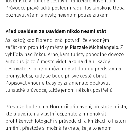
Toskánsko v pohodě cestovní kanceláře Adventura.
Průvodce právě udílí poslední radu: Toskánsko je třeba
poznávat všemi smysly, nejenom pouze zrakem.
Před Davidem za Davidem nikdo nesmí stát
Asi každý, kdo Florencii zná, potvrdí, že vhodným
začátkem prohlídky města je
Piazzale Michelangelo
. Z
vyhlídky nad řekou Arno, kam turisty pohodlně doveze
autobus, je celé město vidět jako na dlani. Každý
cestovatel si o něm může udělat dobrou představu a
promyslet si, kudy se bude při své cestě ubírat.
Popisovat vhodné trasy by znamenalo opakovat
turistické průvodce, takže jenom několik postřehů.
Přestože budete na
Florencii
připraveni, přestože místa,
která uvidíte na vlastní oči, znáte z mnohokrát
prohlížených fotografií v průvodcích a knížkách o historii
umění, přestože si možná řeknete, že je to jenom