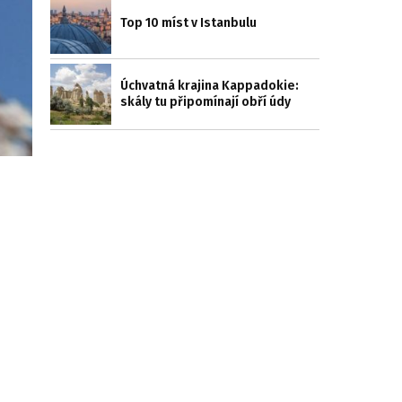
Top 10 míst v Istanbulu
Úchvatná krajina Kappadokie:
skály tu připomínají obří údy