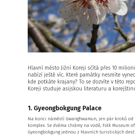
Hlavní město Jižní Koreji sčítá přes 10 milio
nabízí ještě víc. Které památky nesmíte vynec
kde potkáte krajany? To se dozvíte v této repo
Koreji studuje asijskou literaturu a korejšti
1. Gyeongbokgung Palace
Na konci náměstí Gwanghwamun, jen pár kroků od 
komplex. Se dvěma chrámy na vodě, Folk Museum of
Gyeongbokgung jednou z hlavních turistických des