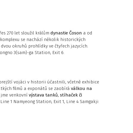
es 270 let sloužil králům
dynastie Čoson
a od
V komplexu se nachází několik historických
e dvou okruhů prohlídky ve čtyřech jazycích.
ongno 3(sam)-ga Station, Exit 6.
ští vojáci v historii účastnili, včetně exhibice
rátkých filmů a exponátů se zaobírá
válkou na
aujme venkovní
výstava tanků, stíhaček či
, Line 1 Namyeong Station, Exit 1, Line 4 Samgakji