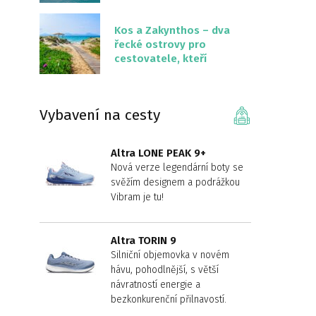
překvapivě malém
území
Kos a Zakynthos – dva
řecké ostrovy pro
cestovatele, kteří
chtějí něco jiného než
Krétu
Vybavení na cesty
Altra LONE PEAK 9+
Nová verze legendární boty se
svěžím designem a podrážkou
Vibram je tu!
Altra TORIN 9
Silniční objemovka v novém
hávu, pohodlnější, s větší
návratností energie a
bezkonkurenční přilnavostí.