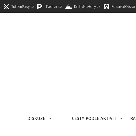
z
TuleniPasy.cz
Padler.cz
KnihyNaHory.cz
FestivalObzor
DISKUZE
CESTY PODLE AKTIVIT
RA