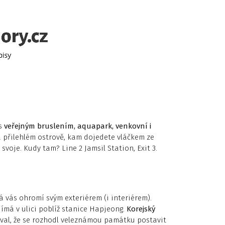
 s
veřejným bruslením, aquapark, venkovní i
a přilehlém ostrově, kam dojedete vláčkem ze
svoje. Kudy tam? Line 2 Jamsil Station, Exit 3.
rá vás ohromí svým exteriérem (i interiérem).
ímá v ulici poblíž stanice Hapjeong.
Korejský
oval, že se rozhodl veleznámou památku postavit