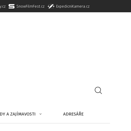
y.cz
SnowFilmFest.cz
ExpedicniKamera.cz
DY A ZAJÍMAVOSTI
ADRESÁŘE