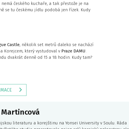
le nemá českého kuchaře, a tak přestože je na
eně se tu českému jídlu podobá jen řízek. Kudy
ue Castle
, několik set metrů daleko se nachází
a Korejcem, který vystudoval v
Praze DAMU
.
endu dvakrát denně od 15 a 18 hodin. Kudy tam?
RMACE
 Martincová
jskou literaturu a korejštinu na Yonsei University v Soulu. Ráda