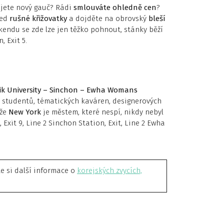
jete nový gauč? Rádi
smlouváte ohledně cen
?
řed
rušné křižovatky
a dojděte na obrovský
bleší
kendu se zde lze jen těžko pohnout, stánky běží
 Exit 5.
k University – Sinchon – Ewha Womans
 studentů, tématických kaváren, designerových
 že
New York
je městem, které nespí, nikdy nebyl
 Exit 9, Line 2 Sinchon Station, Exit, Line 2 Ewha
te si další informace o
korejských zvycích,