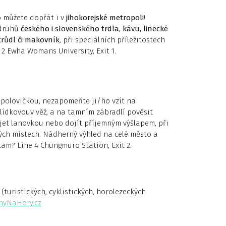
o můžete dopřát i v
jihokorejské metropoli
!
 druhů
českého i slovenského trdla, kávu, linecké
trůdl či makovník
, při speciálních příležitostech
 2 Ewha Womans University, Exit 1.
 polovičkou, nezapomeňte ji/ho vzít na
lídkovouv věž, a na tamním zábradlí pověsit
yjet lanovkou nebo dojít příjemným výšlapem, při
ch místech. Nádherný výhled na celé město a
m? Line 4 Chungmuro Station, Exit 2.
(turistických, cyklistických, horolezeckých
hyNaHory.cz