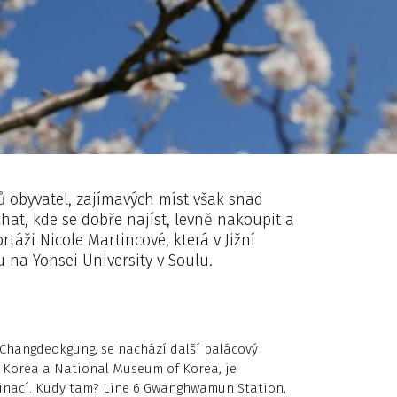
nů obyvatel, zajímavých míst však snad
hat, kde se dobře najíst, levně nakoupit a
rtáži Nicole Martincové, která v Jižní
nu na Yonsei University v Soulu.
Changdeokgung, se nachází další palácový
 Korea a National Museum of Korea, je
tinací. Kudy tam? Line 6 Gwanghwamun Station,