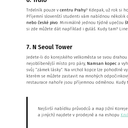
6. Trdlo
Trdelník pouze v
centru Prahy
? Kdepak, už rok si h
Příjemní slovenští studenti vám nabídnou několik
nebo české pivo
. Minimálně jednou týdně upečou
š
si zde můžete dát například i guláš. Kudy tam? Line
7. N Seoul Tower
Jedete-li do korejského velkoměsta se svou drahou
nejoblíbenější místo pro páry,
Namsan kopec
a vyh
svůj “zámek lásky“. Na vrchol kopce lze pohodlně v
kterém se můžete zastavit na mnohých odpočinkový
restaurace nahoře jsou příjemnou odměnou. Kudy ta
Nejširší nabídku průvodců a map Jižní Koreje 
a jiných) najdete v prodejně a na eshopu
Kni