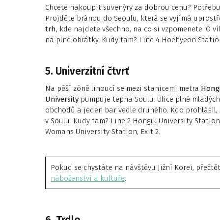
Chcete nakoupit suvenýry za dobrou cenu? Potřebu
Projděte bránou do Seoulu, která se vyjímá uprost
trh
, kde najdete všechno, na co si vzpomenete. O ví
na plné obrátky. Kudy tam? Line 4 Hoehyeon Station,
5. Univerzitní čtvrť
Na pěší zóně linoucí se mezi stanicemi metra
Hongi
University
pumpuje tepna Soulu. Ulice plné mladých
obchodů a jeden bar vedle druhého. Kdo prohlásil,
v Soulu. Kudy tam? Line 2 Hongik University Station,
Womans University Station, Exit 2.
Pokud se chystáte na návštěvu Jižní Korei, přečtě
náboženství a kultuře
.