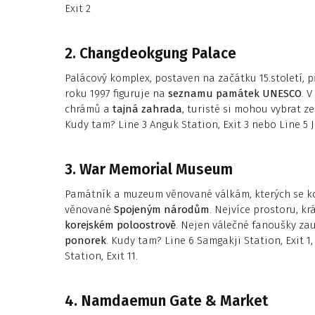
Exit 2
2. Changdeokgung Palace
Palácový komplex, postaven na začátku 15.století, př
roku 1997 figuruje na
seznamu památek UNESCO
. 
chrámů a
tajná zahrada
, turisté si mohou vybrat z
Kudy tam? Line 3 Anguk Station, Exit 3 nebo Line 5 J
3. War Memorial Museum
Památník a muzeum věnované válkám, kterých se korej
věnované
Spojeným národům
. Nejvíce prostoru, k
korejském poloostrově
. Nejen válečné fanoušky z
ponorek
. Kudy tam? Line 6 Samgakji Station, Exit 1
Station, Exit 11.
4. Namdaemun Gate & Market