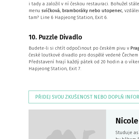
i tady a založil v ní českou restauraci. Bohužel stá
menu
svíčková, bramboráky nebo utopenec
, vzdál
tam? Line 6 Hapjeong Station, Exit 6.
10. Puzzle Divadlo
Budete-li si chtít odpočinout po českém pivu v
Prag
české loutkové divadlo pro dospělé vedené Čechem 
Představení hrají každý pátek od 20 hodin a o vík
Hapjeong Station, Exit 7.
PŘIDEJ SVOU ZKUŠENOST NEBO DOPLŇ INFO
Nicole
Studuje asi