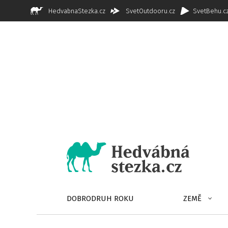
HedvabnaStezka.cz
SvetOutdooru.cz
SvetBehu.c
DOBRODRUH ROKU
ZEMĚ