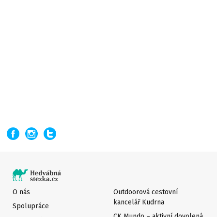
O nás
Outdoorová cestovní
kancelář Kudrna
Spolupráce
CK Mundo – aktivní dovolená