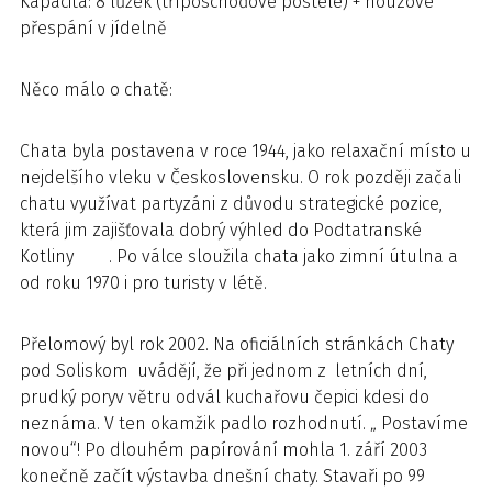
Kapacita: 8 lůžek (tříposchoďové postele) + nouzové
přespání v jídelně
Něco málo o chatě:
Chata byla postavena v roce 1944, jako relaxační místo u
nejdelšího vleku v Československu. O rok později začali
chatu využívat partyzáni z důvodu strategické pozice,
která jim zajišťovala dobrý výhled do Podtatranské
Kotliny . Po válce sloužila chata jako zimní útulna a
od roku 1970 i pro turisty v létě.
Přelomový byl rok 2002. Na oficiálních stránkách Chaty
pod Soliskom uvádějí, že při jednom z letních dní,
prudký poryv větru odvál kuchařovu čepici kdesi do
neznáma. V ten okamžik padlo rozhodnutí. „ Postavíme
novou“! Po dlouhém papírování mohla 1. září 2003
konečně začít výstavba dnešní chaty. Stavaři po 99