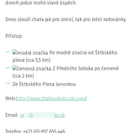
dnech práce mohli slavit úspěch.
Dnes slouží chata jak pro zimní, tak pro letní radovánky.
Přístup:
Po modré značce od Štrbského
plesa (cca 5,5 km)
Z Předního Soliska po červené
(cca 2 km)
Ze Štrbského Plesa lanovkou
Web:
http://www.chatasolisko.sk/uvod
Email:
in
**
@
**********
ko.sk
Telefon: +421-(0)-917 655 446