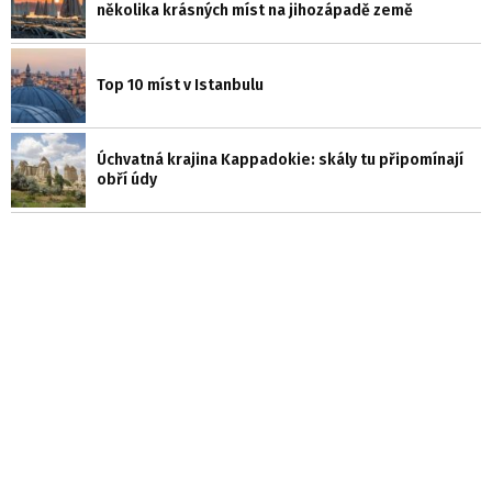
několika krásných míst na jihozápadě země
Top 10 míst v Istanbulu
Úchvatná krajina Kappadokie: skály tu připomínají
obří údy