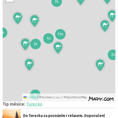
3x
2x
31x
4x
2x
2x
2x
Leaflet
|
©Seznam.cz a.s., | ©OpenStreetMap
Tip měsíce:
Turecko
Do Turecka za poznáním i relaxem. Doporučení