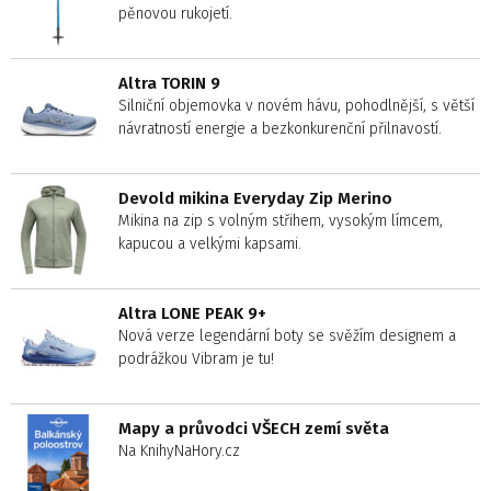
pěnovou rukojetí.
Altra TORIN 9
Silniční objemovka v novém hávu, pohodlnější, s větší
návratností energie a bezkonkurenční přilnavostí.
Devold mikina Everyday Zip Merino
Mikina na zip s volným střihem, vysokým límcem,
kapucou a velkými kapsami.
Altra LONE PEAK 9+
Nová verze legendární boty se svěžím designem a
podrážkou Vibram je tu!
Mapy a průvodci VŠECH zemí světa
Na KnihyNaHory.cz