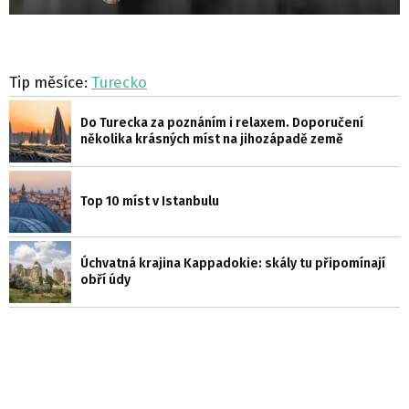
Tip měsíce:
Turecko
Do Turecka za poznáním i relaxem. Doporučení
několika krásných míst na jihozápadě země
Top 10 míst v Istanbulu
Úchvatná krajina Kappadokie: skály tu připomínají
obří údy