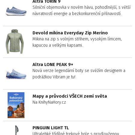
Altra TORIN 9
Silniční objemovka v novém hávu, pohodlnější, s větší
návratností energie a bezkonkurenční přilnavostí.
Devold mikina Everyday Zip Merino
Mikina na zip s volným střihem, vysokým límcem,
kapucou a velkými kapsami.
Altra LONE PEAK 9+
Nová verze legendární boty se svěžím designem a
podrážkou Vibram je tu!
Mapy a průvodci VŠECH zemí světa
Na KnihyNaHory.cz
PINGUIN LIGHT TL
Ultralehké třídílné trekové hole s prodlouženou