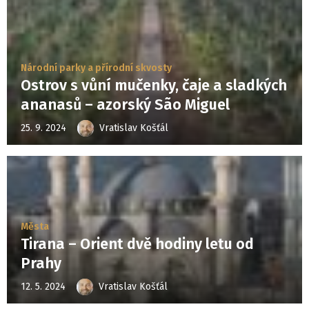
Národní parky a přírodní skvosty
Ostrov s vůní mučenky, čaje a sladkých
ananasů – azorský São Miguel
25. 9. 2024
Vratislav Košťál
Města
Tirana – Orient dvě hodiny letu od
Prahy
12. 5. 2024
Vratislav Košťál