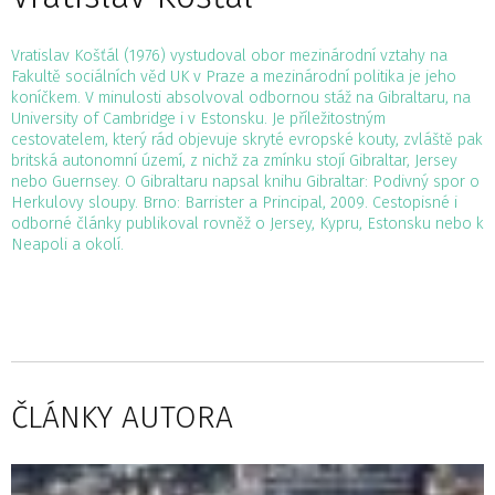
Vratislav Košťál (1976) vystudoval obor mezinárodní vztahy na
Fakultě sociálních věd UK v Praze a mezinárodní politika je jeho
koníčkem. V minulosti absolvoval odbornou stáž na Gibraltaru, na
University of Cambridge i v Estonsku. Je příležitostným
cestovatelem, který rád objevuje skryté evropské kouty, zvláště pak
britská autonomní území, z nichž za zmínku stojí Gibraltar, Jersey
nebo Guernsey. O Gibraltaru napsal knihu Gibraltar: Podivný spor o
Herkulovy sloupy. Brno: Barrister a Principal, 2009. Cestopisné i
odborné články publikoval rovněž o Jersey, Kypru, Estonsku nebo k
Neapoli a okolí.
ČLÁNKY AUTORA