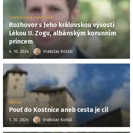
Cestopisy a reportáže
Rozhovor s Jeho královskou výsostí
Lékou II. Zogu, albánským korunním
princem
4. 10. 2024
Vratislav Košťál
Města
Pouť do Kostnice aneb cesta je cíl
1. 10. 2024
Vratislav Košťál