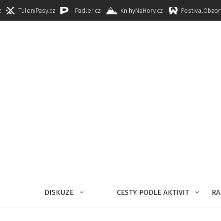
z
TuleniPasy.cz
Padler.cz
KnihyNaHory.cz
FestivalObzor
DISKUZE
CESTY PODLE AKTIVIT
RA