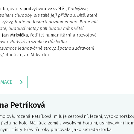
ni bojovat s
podvýživou ve světě
.
„Podvýživa,
ledkem chudoby, ale také její příčinou. Dítě, které
k výživy, bude nadosmrti poznamenáno. Bude mít
ivotě, budoucí matky pak budou mít s větší
e
Jan Mrkvička
, ředitel humanitární a rozvojové
avin. Podvýživa vzniká v důsledku
konzumace jednotvárné stravy, špatnou zdravotní
y,“
dodává Jan Mrkvička.
RMACE
na Petríková
molová, rozená Petríková, miluje cestování, lezení, vysokohorsko
a jízdu na kole. Má ráda země s vysokými horami, usměvavými lidm
nými místy. Přes tři roky pracovala jako šéfredaktorka