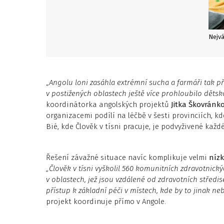
„
Angolu loni zasáhla extrémní sucha a farmáři tak přiš
v postižených oblastech ještě více prohloubilo dětsk
koordinátorka angolských projektů
Jitka Škovránk
organizacemi podílí na léčbě v šesti provinciích, kd
Bié, kde Člověk v tísni pracuje, je podvyživené každé
Řešení závažné situace navíc komplikuje velmi
nízk
„Člověk v tísni vyškolil 560 komunitních zdravotnick
v oblastech, jež jsou vzdálené od zdravotních středis
přístup k základní péči v místech, kde by to jinak ne
projekt koordinuje přímo v Angole.