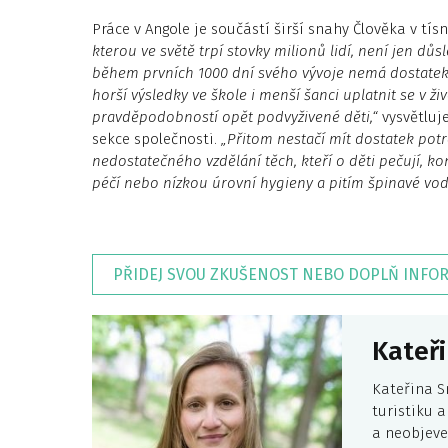
Práce v Angole je součástí širší snahy Člověka v tís
kterou ve světě trpí stovky milionů lidí, není jen důs
během prvních 1000 dní svého vývoje nemá dostate
horší výsledky ve škole i menší šanci uplatnit se v ž
pravděpodobností opět podvyživené děti,“
vysvětluj
sekce společnosti.
„Přitom nestačí mít dostatek potr
nedostatečného vzdělání těch, kteří o děti pečují, 
péčí nebo nízkou úrovní hygieny a pitím špinavé vod
PŘIDEJ SVOU ZKUŠENOST NEBO DOPLŇ INFO
Kateři
Kateřina S
turistiku 
a neobjeve