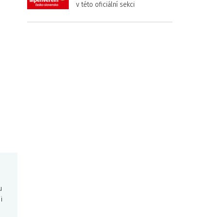
v této oficiální sekci
u
i