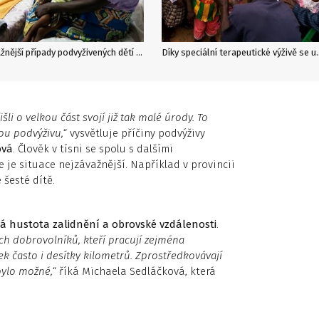
Nejvážnější případy podvyživených dětí posílají zdravotničtí dobrovolníci do nemocnic a nutričních center při zdravotnických střediscích. (Foto: Jan Mrkvička, ČvT)
Díky speciální terapeutické výživě se uzd
li o velkou část svojí již tak malé úrody. To
ou podvýživu,“
vysvětluje příčiny podvýživy
ová
. Člověk v tísni se spolu s dalšími
e je situace nejzávažnější. Například v provincii
 šesté dítě.
á hustota zalidnění a obrovské vzdálenosti
.
ých dobrovolníků, kteří pracují zejména
ek často i desítky kilometrů. Zprostředkovávají
bylo možné,“
říká Michaela Sedláčková, která