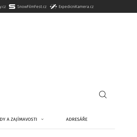
y.cz
SnowFilmFest.cz
ExpedicniKamera.cz
DY A ZAJÍMAVOSTI
ADRESÁŘE