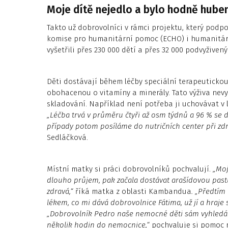
Moje dítě nejedlo a bylo hodně hubené,
Takto už dobrovolníci v rámci projektu, který podp
komise pro humanitární pomoc (ECHO) i humanitárn
vyšetřili přes 230 000 dětí a přes 32 000 podvyživenýc
Děti dostávají během léčby speciální terapeutickou
obohacenou o vitamíny a minerály. Tato výživa nev
skladování. Například není potřeba ji uchovávat v l
„Léčba trvá v průměru čtyři až osm týdnů a 96 % se dí
případy potom posíláme do nutričních center při zdr
Sedláčková.
Místní matky si práci dobrovolníků pochvalují.
„Moj
dlouho průjem, pak začala dostávat arašídovou past
zdravá,“
říká matka z oblasti Kambandua
. „Předtím
lékem, co mi dává dobrovolnice Fátima,
už jí a hraje 
„Dobrovolník Pedro naše nemocné děti sám vyhledá
několik hodin do nemocnice,“
pochvaluje si pomoc 