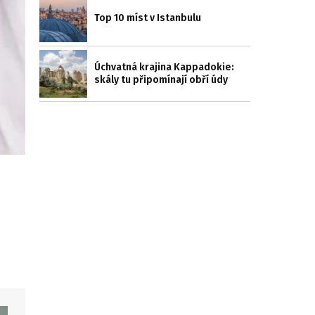
Top 10 míst v Istanbulu
Úchvatná krajina Kappadokie:
skály tu připomínají obří údy