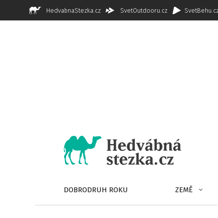
HedvabnaStezka.cz
SvetOutdooru.cz
SvetBehu.c
DOBRODRUH ROKU
ZEMĚ