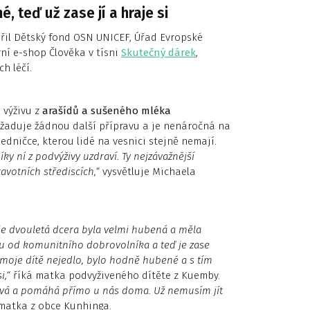
 teď už zase jí a hraje si
ořil Dětský fond OSN UNICEF, Úřad Evropské
í e-shop Člověka v tísni
Skutečný dárek
,
h léčí.
 výživu z
arašídů a sušeného mléka
yžaduje žádnou další přípravu a je nenáročná na
edničce, kterou lidé na vesnici stejně nemají.
ky ní z podvýživy uzdraví. Ty nejzávažnější
avotních střediscích,“
vysvětluje Michaela
e dvouletá dcera byla velmi hubená a měla
u od komunitního dobrovolníka a teď je zase
 moje dítě nejedlo, bylo hodně hubené a s tím
si
,“
říká matka podvyživeného dítěte z Kuemby.
vá a pomáhá přímo u nás doma. Už nemusím jít
matka z obce Kunhinga.