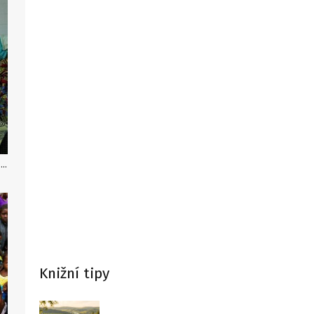
Nejvážnější případy podvyživených dětí posílají zdravotničtí dobrovolníci do nemocnic a nutričních center při zdravotnických střediscích. (Foto: Jan Mrkvička, ČvT)
Knižní tipy