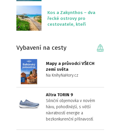
překvapivě malém
území
Kos a Zakynthos – dva
řecké ostrovy pro
cestovatele, kteří
chtějí něco jiného než
Krétu
Vybavení na cesty
Mapy a průvodci VŠECH
zemí světa
Na KnihyNaHory.cz
Altra TORIN 9
Silniční objemovka v novém
hávu, pohodlnější, s větší
návratností energie a
bezkonkurenční přilnavostí.