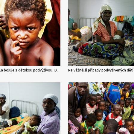
Angola bojuje s dětskou podvýživou. Dobrovolníci Člověka v tísni vyšetřili 230 000 dětí, přes 32 000 podvyživených léčí