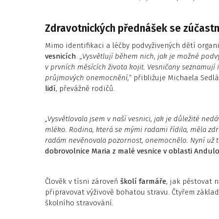
Zdravotnických přednášek se zúčastni
Mimo identifikaci a léčby podvyživených dětí organ
vesnicích
.
„Vysvětlují během nich, jak je možné podvý
v prvních měsících života kojit. Vesničany seznamují
průjmových onemocnění,“
přibližuje Michaela Sedl
lidí
, převážně rodičů.
„Vysvětlovala jsem v naší vesnici, jak je důležité ne
mléko. Rodina, která se mými radami řídila, měla zd
radám nevěnovala pozornost, onemocnělo. Nyní už to
dobrovolnice Maria z malé vesnice v oblasti Andul
Člověk v tísni zároveň
školí farmáře
, jak pěstovat 
připravovat výživově bohatou stravu. Čtyřem zákl
školního stravování.