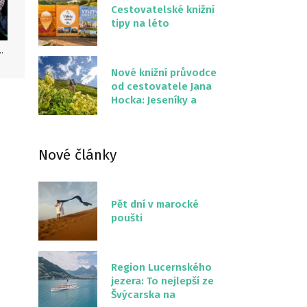
Cestovatelské knižní
tipy na léto
raví 96 % dětí. (Foto: Jan Mrkvička, ČvT)
Nové knižní průvodce
od cestovatele Jana
Hocka: Jeseníky a
Severní stezka
Slovenskem
Nové články
Pět dní v marocké
poušti
Region Lucernského
jezera: To nejlepší ze
Švýcarska na