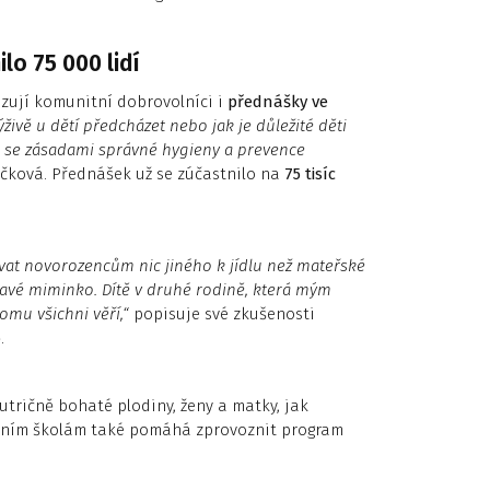
lo 75 000 lidí
izují komunitní dobrovolníci i
přednášky ve
živě u dětí předcházet nebo jak je důležité děti
 i se zásadami správné hygieny a prevence
áčková. Přednášek už se zúčastnilo na
75 tisíc
dávat novorozencům nic jiného k jídlu než mateřské
ravé miminko. Dítě v druhé rodině, která mým
mu všichni věří,“
popisuje své zkušenosti
o
.
nutričně bohaté plodiny, ženy a matky, jak
adním školám také pomáhá zprovoznit program