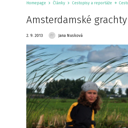
Homepage
Články
Cestopisy a reportáže
Cesto
Amsterdamské grachty
2. 9. 2013
Jana Nusková