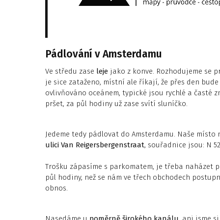
Pádlování v Amsterdamu
Ve středu zase
leje
jako z konve. Rozhodujeme se pr
je sice zataženo, místní ale říkají, že přes den bud
ovlivňováno oceánem, typické jsou rychlé a časté 
pršet, za půl hodiny už zase svítí sluníčko.
Jedeme tedy pádlovat do Amsterdamu. Naše místo n
ulici Van Reigersbergenstraat
, souřadnice jsou: N 52°
Trošku zápasíme s parkomatem, je třeba naházet 
půl hodiny, než se nám ve třech obchodech postup
obnos.
Nasedáme u
poměrně širokého kanálu
, ani jsme s