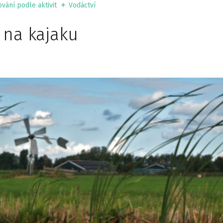
vání podle aktivit
Vodáctví
 na kajaku