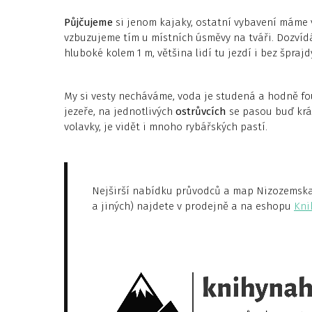
Půjčujeme
si jenom kajaky, ostatní vybavení máme 
vzbuzujeme tím u místních úsměvy na tváři. Dozvídá
hluboké kolem 1 m, většina lidí tu jezdí i bez šprajd
My si vesty necháváme, voda je studená a hodně fo
jezeře, na jednotlivých
ostrůvcích
se pasou buď kráv
volavky, je vidět i mnoho rybářských pastí.
Nejširší nabídku průvodců a map Nizozemska (
a jiných) najdete v prodejně a na eshopu
Kni