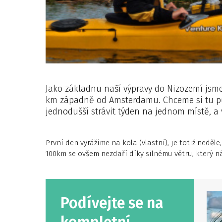
Jako základnu naší výpravy do Nizozemí jsme 
km západně od Amsterdamu. Chceme si tu pů
jednodušší strávit týden na jednom místě, a
První den vyrážíme na kola (vlastní), je totiž neděl
100km se ovšem nezdaří díky silnému větru, který n
Podívejte se na