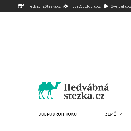
HedvabnaStezka.cz
SvetOutdooru.cz
SvetBehu.c
DOBRODRUH ROKU
ZEMĚ