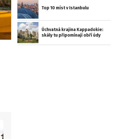
Top 10 míst v Istanbulu
Úchvatná krajina Kappadokie:
skály tu připomínají obří údy