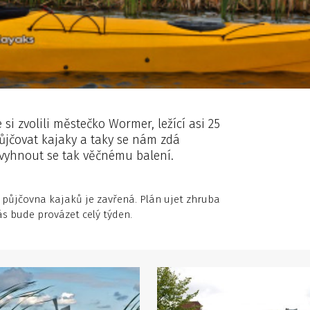
si zvolili městečko Wormer, ležící asi 25
jčovat kajaky a taky se nám zdá
 vyhnout se tak věčnému balení.
e, půjčovna kajaků je zavřená. Plán ujet zhruba
ás bude provázet celý týden.