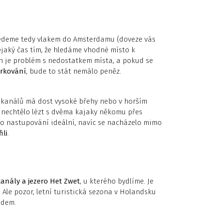
Jedeme tedy vlakem do Amsterdamu (doveze vás
ějaký čas tím, že hledáme vhodné místo k
h je problém s nedostatkem místa, a pokud se
rkování
, bude to stát nemálo peněz.
 kanálů má dost vysoké břehy nebo v horším
 nechtělo lézt s dvěma kajaky někomu přes
ro nastupování ideální, navíc se nacházelo mimo
ili
.
anály a jezero Het Zwet
, u kterého bydlíme. Je
 Ale pozor, letní turistická sezona v Holandsku
edem.