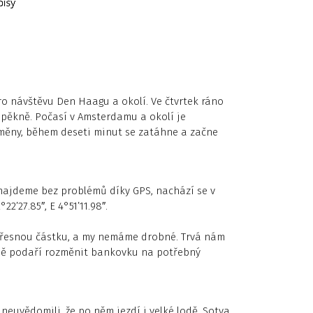
o návštěvu Den Haagu a okolí. Ve čtvrtek ráno
e pěkně. Počasí v Amsterdamu a okolí je
změny, během deseti minut se zatáhne a začne
ajdeme bez problémů díky GPS, nachází se v
22’27.85″, E 4°51’11.98″.
přesnou částku, a my nemáme drobné. Trvá nám
ně podaří rozměnit bankovku na potřebný
i neuvědomili, že po něm jezdí i velké lodě. Sotva