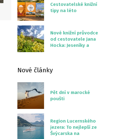
Cestovatelské knižní
tipy na léto
Nové knižní průvodce
od cestovatele Jana
Hocka: Jeseníky a
Severní stezka
Slovenskem
Nové články
Pět dní v marocké
poušti
Region Lucernského
jezera: To nejlepší ze
Švýcarska na