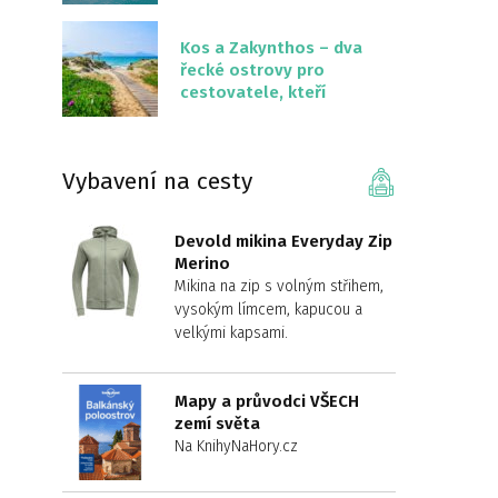
překvapivě malém
území
Kos a Zakynthos – dva
řecké ostrovy pro
cestovatele, kteří
chtějí něco jiného než
Krétu
Vybavení na cesty
Devold mikina Everyday Zip
Merino
Mikina na zip s volným střihem,
vysokým límcem, kapucou a
velkými kapsami.
Mapy a průvodci VŠECH
zemí světa
Na KnihyNaHory.cz