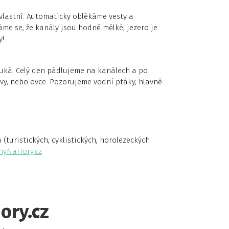
vlastní. Automaticky oblékáme vesty a
me se, že kanály jsou hodně mělké, jezero je
y!
uká. Celý den pádlujeme na kanálech a po
y, nebo ovce. Pozorujeme vodní ptáky, hlavně
turistických, cyklistických, horolezeckých
hyNaHory.cz