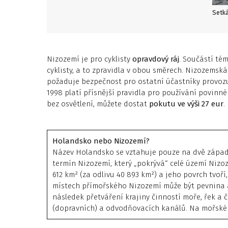
Setká
Nizozemí je pro cyklisty
opravdový ráj
. Součástí té
cyklisty, a to zpravidla v obou směrech. Nizozemská 
požaduje bezpečnost pro ostatní účastníky provozu
1998 platí přísnější pravidla pro používání povinn
bez osvětlení, můžete dostat
pokutu ve výši 27 eur
.
Holandsko nebo Nizozemí?
Název Holandsko se vztahuje pouze na dvě západní
termín Nizozemí, který „pokrývá“ celé území Nizo
612 km² (za odlivu 40 893 km²) a jeho povrch tvoří
místech přímořského Nizozemí může být pevnina a
následek přetváření krajiny činností moře, řek a 
(dopravních) a odvodňovacích kanálů. Na mořském