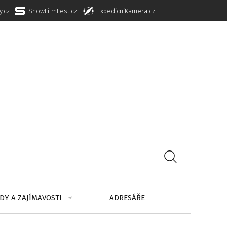
y.cz
SnowFilmFest.cz
ExpedicniKamera.cz
DY A ZAJÍMAVOSTI
ADRESÁŘE