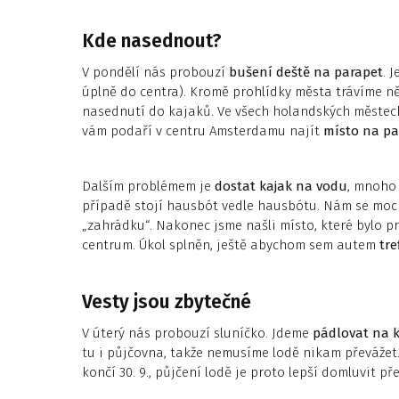
Kde nasednout?
V pondělí nás probouzí
bušení deště na parapet
. 
úplně do centra). Kromě prohlídky města trávíme n
nasednutí do kajaků. Ve všech holandských městec
vám podaří v centru Amsterdamu najít
místo na pa
Dalším problémem je
dostat kajak na vodu
, mnoho
případě stojí hausbót vedle hausbótu. Nám se moc
„zahrádku“. Nakonec jsme našli místo, které bylo p
centrum. Úkol splněn, ještě abychom sem autem
tref
Vesty jsou zbytečné
V úterý nás probouzí sluníčko. Jdeme
pádlovat na k
tu i půjčovna, takže nemusíme lodě nikam převážet.
končí 30. 9., půjčení lodě je proto lepší domluvit př