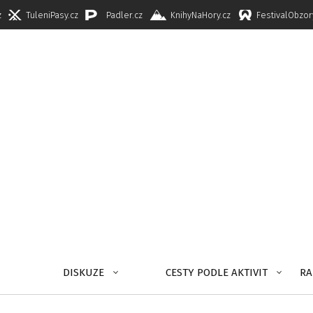
z
TuleniPasy.cz
Padler.cz
KnihyNaHory.cz
FestivalObzor
DISKUZE
CESTY PODLE AKTIVIT
RA