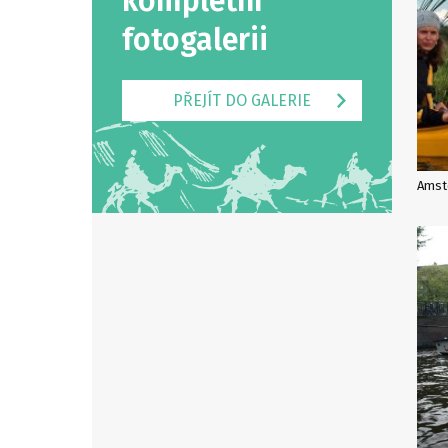
kompletní
fotogalerii
PŘEJÍT DO GALERIE
Amst