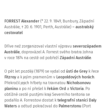
FORREST
Alexander
(* 22. 9. 1849, Bunbury, Západní
Austrálie, † 20. 6. 1901, Perth, Austrálie)
– australský
cestovatel
Dříve než zorganizoval vlastní výpravu
severozápadem
Austrálie
, doprovázel A. Forrest svého bratra Johna
v roce 1874 na cestě od pobřeží
Západní Austrálie
.
O pět let později (1879) se vydal od
ústí de Grey
k řece
Fitzroy
a k jejím pramenům v
Leopoldových horách
.
Překročil jejich hřbety na travnatou
Nicholsonovu
planinu
a po ní přešel k
řekám Ord
a
Victoria
. Po
obtížné cestě pustými kraji Severního teritoria se
podařilo A. Forrestovi dostat k
telegrafní stanici Daly
Waters
a odtud pokračoval do
Palmerstonu
(Port