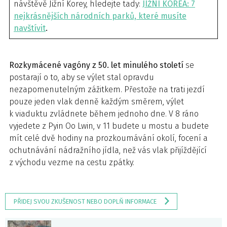
návštěvě Jižní Korey, hledejte tady:
JIŽNÍ KOREA: 7
nejkrásnějších národních parků, které musíte
navštívit
.
Rozkymácené vagóny z 50. let minulého století
se
postarají o to, aby se výlet stal opravdu
nezapomenutelným zážitkem. Přestože na trati jezdí
pouze jeden vlak denně každým směrem, výlet
k viaduktu zvládnete během jednoho dne. V 8 ráno
vyjedete z Pyin Oo Lwin, v 11 budete u mostu a budete
mít celé dvě hodiny na prozkoumávání okolí, focení a
ochutnávání nádražního jídla, než vás vlak přijíždějící
z východu vezme na cestu zpátky.
PŘIDEJ SVOU ZKUŠENOST NEBO DOPLŇ INFORMACE