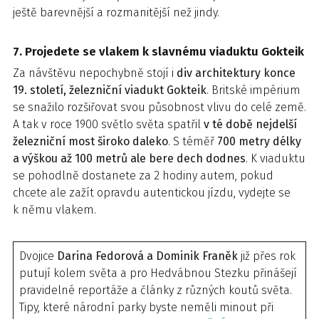
ještě barevnější a rozmanitější než jindy.
7. Projedete se vlakem k slavnému viaduktu Gokteik
Za návštěvu nepochybně stojí i
div architektury konce
19. století, železniční viadukt Gokteik
. Britské impérium
se snažilo rozšiřovat svou působnost vlivu do celé země.
A tak v roce 1900 světlo světa spatřil
v té době nejdelší
železniční most široko daleko
. S téměř
700 metry délky
a výškou až 100 metrů ale bere dech dodnes
. K viaduktu
se pohodlně dostanete za 2 hodiny autem, pokud
chcete ale zažít opravdu autentickou jízdu, vydejte se
k němu vlakem.
Dvojice
Darina Fedorová a Dominik Franěk
již přes rok
putují kolem světa a pro Hedvábnou Stezku přinášejí
pravidelné reportáže a články z různých koutů světa.
Tipy, které národní parky byste neměli minout při