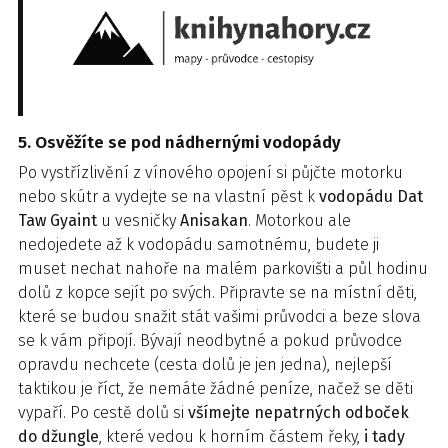
5. Osvěžíte se pod nádhernými vodopády
Po vystřízlivění z vínového opojení si půjčte motorku
nebo skútr a vydejte se na vlastní pěst k
vodopádu Dat
Taw Gyaint
u vesničky
Anisakan
. Motorkou ale
nedojedete až k vodopádu samotnému, budete ji
muset nechat nahoře na malém parkovišti a půl hodinu
dolů z kopce sejít po svých. Připravte se na místní děti,
které se budou snažit stát vašimi průvodci a beze slova
se k vám připojí. Bývají neodbytné a pokud průvodce
opravdu nechcete (cesta dolů je jen jedna), nejlepší
taktikou je říct, že nemáte žádné peníze, načež se děti
vypaří. Po cestě dolů si
všímejte nepatrných odboček
do džungle
, které vedou k horním částem řeky,
i tady