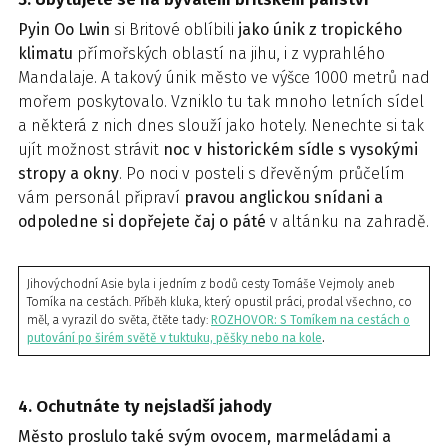
Pyin Oo Lwin
si Britové oblíbili
jako únik z tropického
klimatu
přímořských oblastí na jihu, i z vyprahlého
Mandalaje. A takový únik město ve výšce 1000 metrů nad
mořem poskytovalo. Vzniklo tu tak mnoho letních sídel
a některá z nich dnes slouží jako hotely. Nenechte si tak
ujít možnost strávit
noc v historickém sídle s vysokými
stropy a okny
. Po noci v posteli s dřevěným průčelím
vám personál připraví
pravou anglickou snídani a
odpoledne si dopřejete čaj o páté
v altánku na zahradě.
Jihovýchodní Asie byla i jedním z bodů cesty Tomáše Vejmoly aneb
Tomíka na cestách. Příběh kluka, který opustil práci, prodal všechno, co
měl, a vyrazil do světa, čtěte tady:
ROZHOVOR: S Tomíkem na cestách o
putování po širém světě v tuktuku, pěšky nebo na kole
.
4. Ochutnáte ty nejsladší jahody
Město proslulo také svým ovocem, marmeládami a