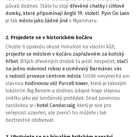
půvab dodnes. Stále tu stojí
dřevěné chatky i cihlové
domky, které připomínají Anglii 19. století
.
Pyin Oo Lwin
je tak
město jako žádné jiné
v Myanmaru.
2. Projedete se v historickém kočáru
Chcete-li opravdu okusit minulost na vlastní kůži,
projeďte se městem v kočáru zapřaženém za koňský
hřbet
. Bílých dřevěných drožek tu jezdí nespočet,
stačí
na jednu mávnout rukou a usměvavý Barmánec vás
s radostí proveze centrem města
. Určitě nevynechá ani
slavnou
hodinovou věž Purcell tower
, která je takovým
lokálním Big Benem a dodnes údajně hraje stejnou
znělku jako její londýnský protějšek. Snad povinnou
zastávkou je i
hotel Candacraig
, který je sice pro
veřejnost uzavřen, ale zvenčí ho můžete i tak
beztrestně obdivovat.
3. Ubytujete se na bývalém britském panství