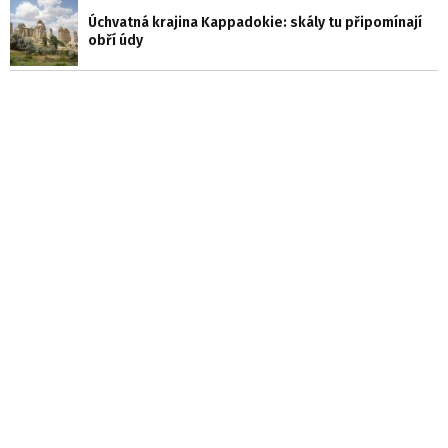
Úchvatná krajina Kappadokie: skály tu připomínají
obří údy