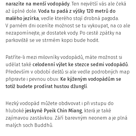
narazíte na menší vodopády
. Ten největší vás ale čeká
až úplně dole.
Voda tu padá z výšky 120 metrů do
malého jezírka
, vedle kterého stojí drobná pagoda.
V parném dni oceníte možnost se tu vykoupat, na co ale
nezapomínejte, je dostatek vody. Po cestě zpátky na
parkoviště se ve strmém kopci bude hodit.
Patříte-li mezi milovníky vodopádů, máte možnost si
udělat také
celodenní výlet ke stezce sedmi vodopádů
.
Především v období dešťů si ale vedle podrobných map
připravte i pevnou obuv.
Ke kýženým vodopádům se
totiž budete prodírat hustou džunglí
.
Hezký vodopád můžete obdivovat i při vstupu do
hluboké
jeskyně Pyeik Chin Miang
, která je také
zajímavou zastávkou. Září barevným neonem a je plná
malých soch Buddhů.