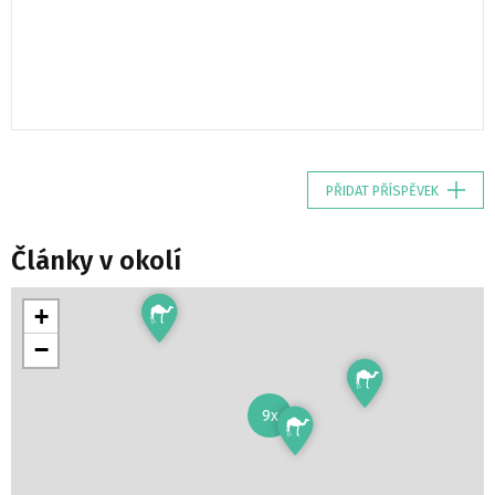
PŘIDAT PŘÍSPĚVEK
Články v okolí
+
−
9x