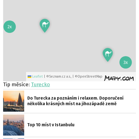
2x
3x
Leaflet
|
©Seznam.cz a.s., | ©OpenStreetMap
Tip měsíce:
Turecko
Do Turecka za poznáním i relaxem. Doporučení
několika krásných míst na jihozápadě země
Top 10 míst v Istanbulu