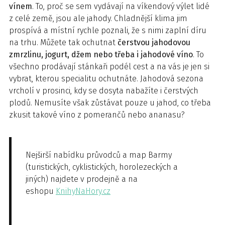
vínem
. To, proč se sem vydávají na víkendový výlet lidé
z celé země, jsou ale jahody. Chladnější klima jim
prospívá a místní rychle poznali, že s nimi zaplní díru
na trhu. Můžete tak ochutnat
čerstvou jahodovou
zmrzlinu, jogurt, džem nebo třeba i jahodové víno
. To
všechno prodávají stánkaři podél cest a na vás je jen si
vybrat, kterou specialitu ochutnáte. Jahodová sezona
vrcholí v prosinci, kdy se dosyta nabažíte i čerstvých
plodů. Nemusíte však zůstávat pouze u jahod, co třeba
zkusit takové víno z pomerančů nebo ananasu?
Nejširší nabídku průvodců a map Barmy
(turistických, cyklistických, horolezeckých a
jiných) najdete v prodejně a na
eshopu
KnihyNaHory.cz