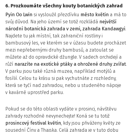
6. Prozkoumáte všechny kouty botanických zahrad
Pyin Oo Lwin
si vysloužil přezdívku
město květin
a má to
svůj důvod. Na jeho území se totiž rozkládá
největší
národní botanická zahrada v zemi, zahrada Kandawgyi
.
Najdete tu jak místní, tak zahraniční rostliny i
bambusový les, ve kterém se v úžasu budete procházet
mezi nepřebernými druhy bambusů, a zatoulat se
můžete až do opravdické džungle. V sadech orchidejí a
růží
narazíte na exotické ptáky a ohrožené druhy zvířat
.
V parku jsou také různá muzea, například motýlů a
fosílií. Celou tu krásu si pak vychutnáte z rozhledny,
která se tyčí nad zahradou, nebo u studeného nápoje
v kavárně uprostřed parku.
Pokud se do této oblasti vydáte v prosinci, návštěvu
zahrady rozhodně nevynechejte! Koná se tu totiž
prosincový festival květin
, kdy jsou přiváženy květy ze
sousední Číny a Thajska. Celá zahrada je v tuto dobu