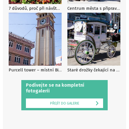
7 důvodů, proč při návštěvě Myanmaru nevynechat koloniální Pyin Oo Lwin
Centrum města s připravenými kočáry, Pyin Oo Lwin, Myanmar
Purcell tower – místní Big Ben, Pyin Oo Lwin, Myanmar
Staré drožky čekající na zákazníky, Pyin Oo Lwin, Myanmar
Podívejte se na kompletní
fotogalerii
PŘEJÍT DO GALERIE