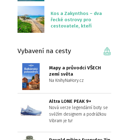
překvapivě malém
území
Kos a Zakynthos – dva
řecké ostrovy pro
cestovatele, kteří
chtějí něco jiného než
Krétu
Vybavení na cesty
Mapy a průvodci VŠECH
zemí světa
Na KnihyNaHory.cz
Altra LONE PEAK 9+
Nová verze legendární boty se
svěžím designem a podrážkou
Vibram je tu!