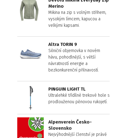
Devold mikina Everyday Zip
Merino
Mikina na zip s volným střihem,
vysokým límcem, kapucou a
velkými kapsami.
Altra TORIN 9
Silniční objemovka v novém
hávu, pohodlnější, s větší
návratností energie a
bezkonkurenční přilnavostí.
PINGUIN LIGHT TL
Ultralehké třídílné trekové hole s
prodlouženou pěnovou rukojetí.
Alpenverein Česko-
Slovensko
Nejvýhodnější členství je právě