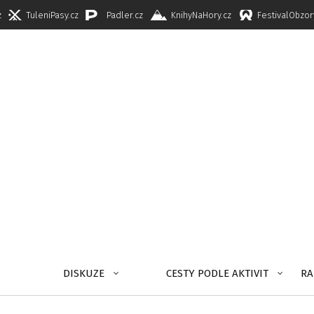
z
TuleniPasy.cz
Padler.cz
KnihyNaHory.cz
FestivalObzor
DISKUZE
CESTY PODLE AKTIVIT
RA