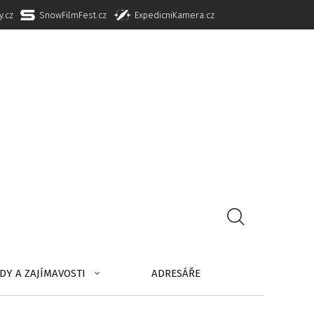
y.cz
SnowFilmFest.cz
ExpedicniKamera.cz
DY A ZAJÍMAVOSTI
ADRESÁŘE