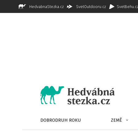
HedvabnaStezka.cz
SvetOutdooru.cz
SvetBehu.c
DOBRODRUH ROKU
ZEMĚ