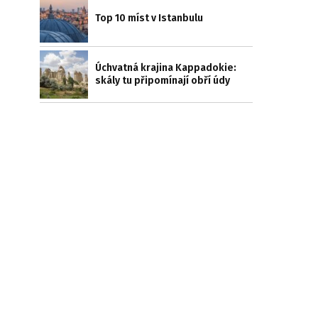
Top 10 míst v Istanbulu
Úchvatná krajina Kappadokie:
skály tu připomínají obří údy