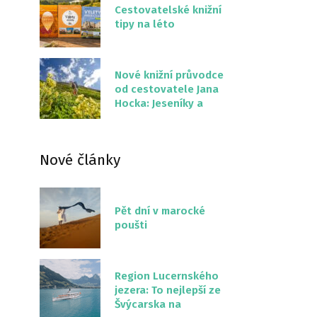
Cestovatelské knižní
tipy na léto
Nové knižní průvodce
od cestovatele Jana
Hocka: Jeseníky a
Severní stezka
Slovenskem
Nové články
Pět dní v marocké
poušti
Region Lucernského
jezera: To nejlepší ze
Švýcarska na