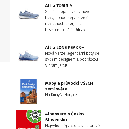
Altra TORIN 9
Silniční objemovka v novém
hávu, pohodlnější, s větší
návratností energie a
bezkonkurenční přilnavostí.
e
Altra LONE PEAK 9+
Nová verze legendární boty se
svěžím designem a podrážkou
Vibram je tu!
Mapy a průvodci VŠECH
zemí světa
Na KnihyNaHory.cz
Alpenverein Česko-
Slovensko
Nejvýhodnější členství je právě