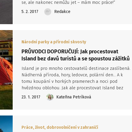
se, ale nakonec nemůžu jet – mám moc práce!“
5. 2. 2017
Redakce
Národní parky a přírodní skvosty
PRŮVODCI DOPORUČUJÍ: Jak procestovat
Island bez davů turistů a se spoustou zážitků
Island je pro mnoho cestovatelů destinace zaslíbená.
Nádherná příroda, hory, ledovce, polární den… A k
tomu koupání v horkých pramenech a noci pod
hvězdnou oblohou. Jak ale procestovat Island bez
davů ostatních senzacechtivých turistů? Inspirujte se
23. 1. 2017
Kateřina Petríková
v rozhovoru s Honzou Kolandou, průvodcem CK
Adventura.
Práce, život, dobrovolničení v zahraničí