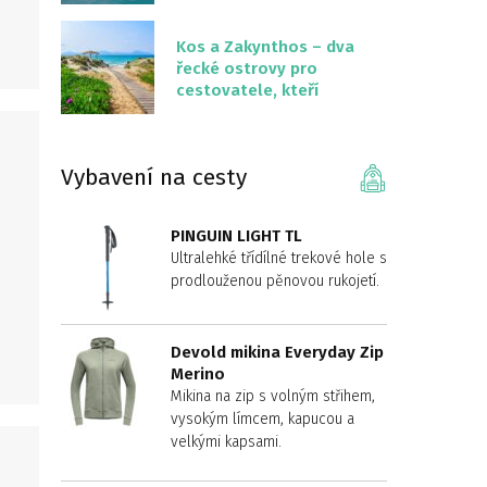
překvapivě malém
území
Kos a Zakynthos – dva
řecké ostrovy pro
cestovatele, kteří
chtějí něco jiného než
Krétu
Vybavení na cesty
PINGUIN LIGHT TL
Ultralehké třídílné trekové hole s
prodlouženou pěnovou rukojetí.
Devold mikina Everyday Zip
Merino
Mikina na zip s volným střihem,
vysokým límcem, kapucou a
velkými kapsami.