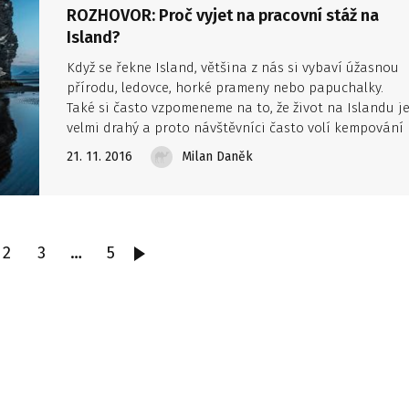
ROZHOVOR: Proč vyjet na pracovní stáž na
Island?
Když se řekne Island, většina z nás si vybaví úžasnou
přírodu, ledovce, horké prameny nebo papuchalky.
Také si často vzpomeneme na to, že život na Islandu j
velmi drahý a proto návštěvníci často volí kempování
a stopování. Jaké to ale je, žít a pracovat na Islandu
21. 11. 2016
Milan Daněk
delší čas? Přečtěte si rozhovor s Michalem Hubertem,
který tam strávil nějakou dobu v rámci studentského
programu Erasmus. Také si můžete poslechnout jeho
přednášku na Festivalu Rajbas, který se koná 25. – 27.
listopadu v Blansku.
2
3
…
5
DALŠÍ