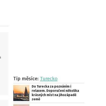
a
Tip měsíce:
Turecko
Do Turecka za poznáním i
relaxem. Doporučení několika
krásných míst na jihozápadě
země