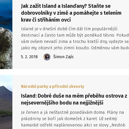
Jak zažít Island a Islanďany? Staňte se
dobrovolníky v zimě a pomáhejte s telením
krav či stříháním ovcí
Island je v dnešní době čím dál tím populárnější
destinací a často tam může být poněkud těsno. Pokud
vám ovšem nevadí zima a trochu kratší dny, vydejte se
jako my, objevit jeho zimní kouzlo. Odměnou vám bud
nádherná drsná příroda, kterou hlavně na severu
5. 2. 2018
Šimon Zajíc
ostrova budete mít sami pro sebe.
Národní parky a přírodní skvosty
Island: Dobré duše na mém přeběhu ostrova z
nejsevernějšího bodu na nejjižnější
Je červen a já nešťastně posedávám doma. Plány na
prázdniny se boří jak domeček z karet. Už sedmý
kamarád odřekl naplánovanou akci se slovy „Nezlob