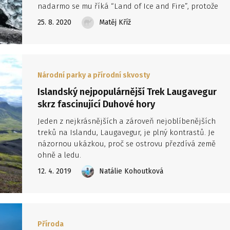
nadarmo se mu říká “Land of Ice and Fire”, protože
zima je tam v porovnání s naším mírným klimatem
25. 8. 2020
Matěj Kříž
víceméně pořád. Avšak ta pravá islandská začíná, až s
sobi přesunou do údolí a začnou opět brázdit pláže
jihovýchodního pobřeží posetého ledovými krami.
Národní parky a přírodní skvosty
Islandský nejpopulárnější Trek Laugavegur
skrz fascinující Duhové hory
Jeden z nejkrásnějších a zároveň nejoblíbenějších
treků na Islandu, Laugavegur, je plný kontrastů. Je
názornou ukázkou, proč se ostrovu přezdívá země
ohně a ledu.
12. 4. 2019
Natálie Kohoutková
Příroda