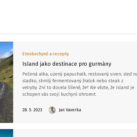
Etnokuchyně a recepty
Island jako destinace pro gurmány
Pečená alka, uzený papuchalk, restovaný siven, sleď n
sladko, shnilý fermentovaný žralok nebo steak z
velryby. Zní to docela šíleně, že? Ale vězte, že Island je
schopen vás svojí kuchyní ohromit.
28. 5. 2023
Jan Vaverka