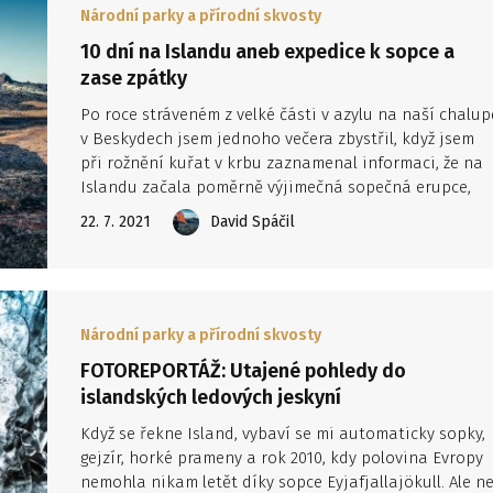
Národní parky a přírodní skvosty
10 dní na Islandu aneb expedice k sopce a
zase zpátky
Po roce stráveném z velké části v azylu na naší chalup
v Beskydech jsem jednoho večera zbystřil, když jsem
při rožnění kuřat v krbu zaznamenal informaci, že na
Islandu začala poměrně výjimečná sopečná erupce,
kdy se láva hrne na povrch z hloubky zhruba 20
22. 7. 2021
David Spáčil
kilometrů. Tím pádem nemá explozivní charakter a dá
se k ní relativně bezpečně přiblížit.
Národní parky a přírodní skvosty
FOTOREPORTÁŽ: Utajené pohledy do
islandských ledových jeskyní
Když se řekne Island, vybaví se mi automaticky sopky,
gejzír, horké prameny a rok 2010, kdy polovina Evropy
nemohla nikam letět díky sopce Eyjafjallajökull. Ale n