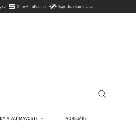
y.cz
SnowFilmFest.cz
ExpedicniKamera.cz
DY A ZAJÍMAVOSTI
ADRESÁŘE