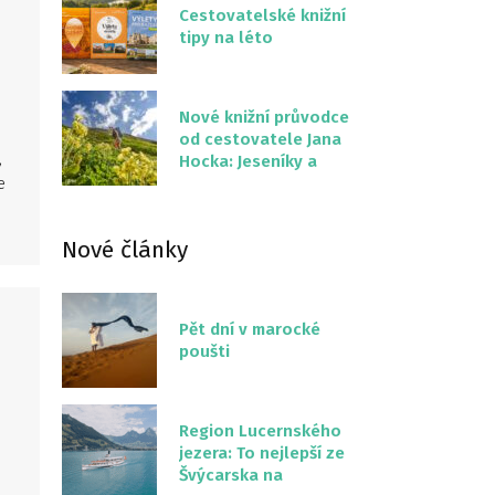
Cestovatelské knižní
tipy na léto
Nové knižní průvodce
od cestovatele Jana
,
Hocka: Jeseníky a
e
Severní stezka
Slovenskem
Nové články
Pět dní v marocké
poušti
Region Lucernského
jezera: To nejlepší ze
Švýcarska na