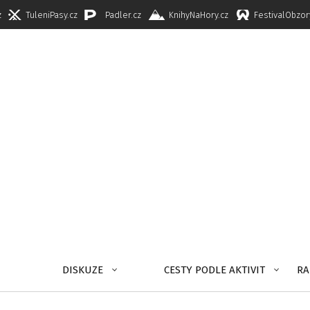
z
TuleniPasy.cz
Padler.cz
KnihyNaHory.cz
FestivalObzor
DISKUZE
CESTY PODLE AKTIVIT
RA