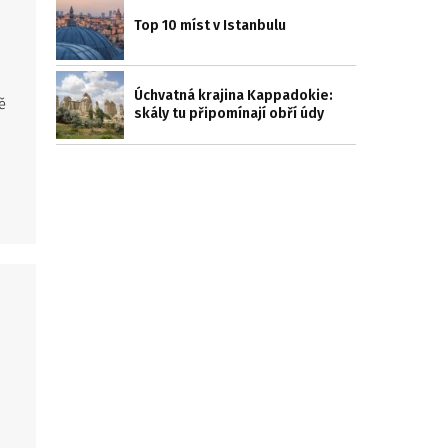
Top 10 míst v Istanbulu
Úchvatná krajina Kappadokie:
ě
skály tu připomínají obří údy
e