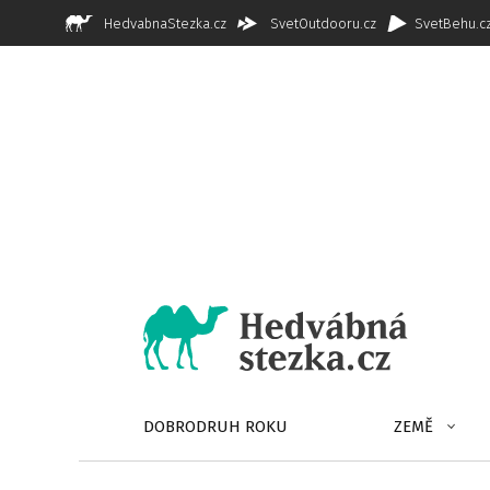
HedvabnaStezka.cz
SvetOutdooru.cz
SvetBehu.c
DOBRODRUH ROKU
ZEMĚ