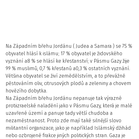
Na Západním břehu Jordánu ( Judea a Samara ) se 75 %
obyvatel hlásí k islámu; 17 % obyvatel je židovského
vyznání a8 % se hlásí ke křesťanství; v Pásmu Gazy žije
99 % muslimů, 0,7 % křesťanů a0,3 % ostatních vyznání.
Většina obyvatel se živí zemědělstvím, a to převážně
pěstováním oliv, citrusových plodů a zeleniny a chovem
hovězího dobytka.
Na Západním břehu Jordánu nepanuje tak výrazné
protiizraelské naladění jako v Pásmu Gazy, která je malé
uzavřené území a panuje tady větší chudoba a
nezaměstnanost. Proto zde mají také silnější slovo
militantní organizace, jako je například Islámský džihád
nebo ozbrojené frakce jiných politických stran. Gaza je