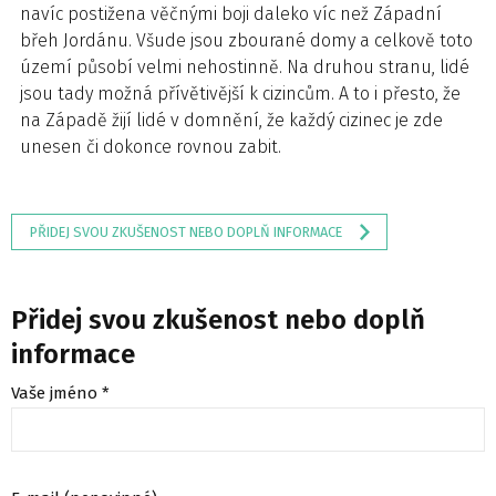
navíc postižena věčnými boji daleko víc než Západní
břeh Jordánu. Všude jsou zbourané domy a celkově toto
území působí velmi nehostinně. Na druhou stranu, lidé
jsou tady možná přívětivější k cizincům. A to i přesto, že
na Západě žijí lidé v domnění, že každý cizinec je zde
unesen či dokonce rovnou zabit.
PŘIDEJ SVOU ZKUŠENOST NEBO DOPLŇ INFORMACE
Přidej svou zkušenost nebo doplň
informace
Vaše jméno *