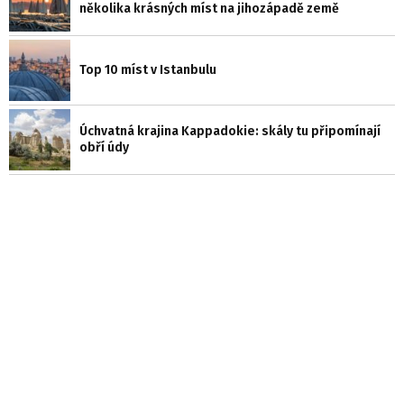
několika krásných míst na jihozápadě země
Top 10 míst v Istanbulu
Úchvatná krajina Kappadokie: skály tu připomínají
obří údy