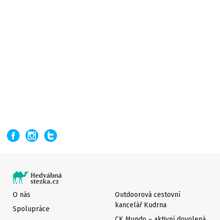
O nás
Outdoorová cestovní
kancelář Kudrna
Spolupráce
CK Mundo – aktivní dovolená