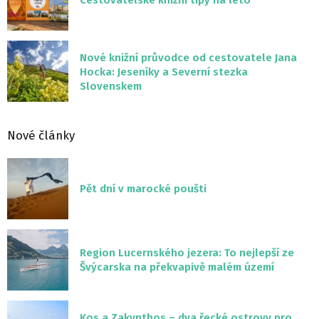
Cestovatelské knižní tipy na léto
Nové knižní průvodce od cestovatele Jana
Hocka: Jeseníky a Severní stezka
Slovenskem
Nové články
Pět dní v marocké poušti
Region Lucernského jezera: To nejlepší ze
Švýcarska na překvapivě malém území
Kos a Zakynthos – dva řecké ostrovy pro