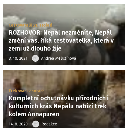
Cestovatelé 21. století
ROZHOVOR: Nepál nezměníte, Nepál
změní vás, říká cestovatelka, která v
zemi už dlouho žije
8. 10. 2021
Andrea Meluzínová
Trekování v horách
Kompletní ochutnávku přírodních i
kulturních krás Nepálu nabízí trek
kolem Annapuren
14. 8. 2020
Redakce