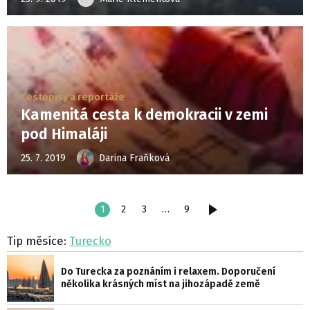
Cestopisy a reportáže
Kamenitá cesta k demokracii v zemi
pod Himaláji
25. 7. 2019
Darina Fraňková
1
2
3
…
9
DALŠÍ
Tip měsíce:
Turecko
Do Turecka za poznáním i relaxem. Doporučení
několika krásných míst na jihozápadě země