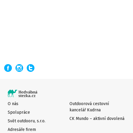
O nás
Outdoorová cestovní
kancelář Kudrna
Spolupráce
CK Mundo – aktivní dovolená
Svět outdooru, s.r.o.
Adresáře firem