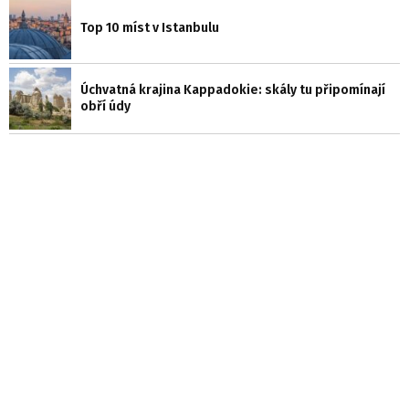
Top 10 míst v Istanbulu
Úchvatná krajina Kappadokie: skály tu připomínají
obří údy