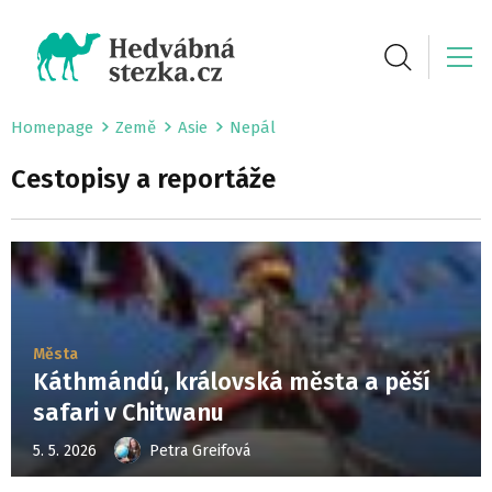
Homepage
Země
Asie
Nepál
Cestopisy a reportáže
Města
Káthmándú, královská města a pěší
safari v Chitwanu
5. 5. 2026
Petra Greifová