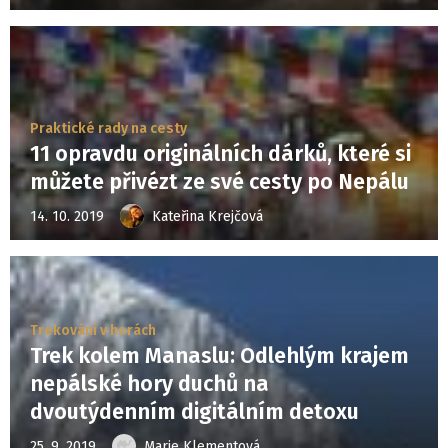
Praktické rady na cesty
11 opravdu originálních dárků, které si
můžete přivézt ze své cesty po Nepálu
14. 10. 2019
Kateřina Krejčová
Trekování v horách
Trek kolem Manaslu: Odlehlým krajem
nepálské hory duchů na
dvoutýdenním digitálním detoxu
25. 9. 2019
Marie Klementová