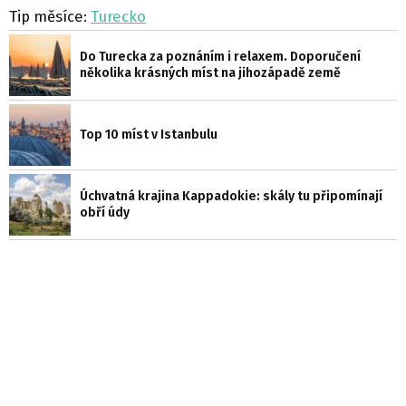
Tip měsíce:
Turecko
Do Turecka za poznáním i relaxem. Doporučení
několika krásných míst na jihozápadě země
Top 10 míst v Istanbulu
Úchvatná krajina Kappadokie: skály tu připomínají
obří údy