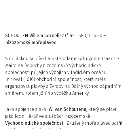
SCHOUTEN
Willem Cornelisz
(* asi 1580, † 1625) –
nizozemský mořeplavec
S neláskou se díval amsterodamský hugenot Isaac Le
Maire na úspěchy nizozemské Východoindické
společnosti při jejích výbojích v Indickém oceánu.
Inicioval (1610) obchodní společnost, která měla
organizovat plavby z Evropy na Dálný východ západním
směrem, kolem jižního výběžku Ameriky.
Jako spojence získal
W. van Schoutena
, který se plavil
jako lodní lékař ve službách nizozemské
Východoindické společnosti
. Zkušený mořeplavec patřil