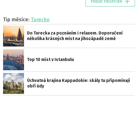
PŘIDAT PŘÍSPĚVEK
Tip měsíce:
Turecko
Do Turecka za poznáním i relaxem. Doporučení
několika krásných míst na jihozápadě země
Top 10 míst v Istanbulu
Úchvatná krajina Kappadokie: skály tu připomínají
obří údy