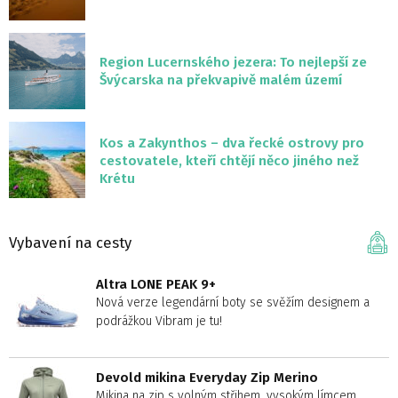
Region Lucernského jezera: To nejlepší ze
Švýcarska na překvapivě malém území
Kos a Zakynthos – dva řecké ostrovy pro
cestovatele, kteří chtějí něco jiného než
Krétu
Vybavení na cesty
Altra LONE PEAK 9+
Nová verze legendární boty se svěžím designem a
podrážkou Vibram je tu!
Devold mikina Everyday Zip Merino
Mikina na zip s volným střihem, vysokým límcem,