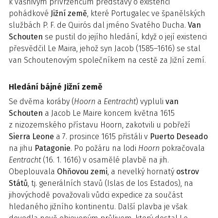
k vášnivým přívržencům představy o existenci
pohádkové
Jižní země
, které Portugalec ve španělských
službách P. F. de Quirós dal jméno Svatého Ducha.
Van
Schouten
se pustil do jejího hledání, když o její existenci
přesvědčil Le Maira, jehož syn Jacob (1585–1616) se stal
van Schoutenovým společníkem na cestě za Jižní zemí.
Hledání bájné Jižní země
Se dvěma koráby (
Hoorn
a
Eentracht
) vypluli
van
Schouten
a Jacob Le Maire koncem května 1615
z nizozemského přístavu Hoorn, zakotvili u pobřeží
Sier­ra Leone
a 7. prosince 1615 přistáli v
Puerto Deseado
na jihu
Patagonie
. Po požáru na lodi
Hoorn
pokračovala
Eentracht
(16. 1. 1616) v osamělé plavbě na jih.
Obeplouvala
Ohňovou zemi
, a nevelký hornatý
ostrov
Států
, tj. generálních stavů (Islas de los Estados), na
jihovýchodě považovali vůdci expedice za součást
hledaného jižního kontinentu. Další plavba je však