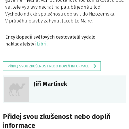
guvernér nechal van Schoutenovu loď konfiskovat a oba
velitele výpravy nechal na palubě jedné z lodí
Východoindické společnosti dopravit do Nizozemska.
V průběhu plavby zahynul Jacob Le Maire.
Encyklopedii světových cestovatelů vydalo
nakladatelství
Libri
.
PŘIDEJ SVOU ZKUŠENOST NEBO DOPLŇ INFORMACE
Jiří Martínek
Přidej svou zkušenost nebo doplň
informace