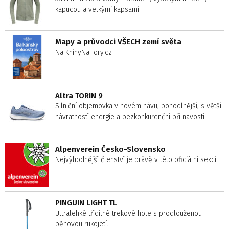
kapucou a velkými kapsami.
Mapy a průvodci VŠECH zemí světa
Na KnihyNaHory.cz
Altra TORIN 9
Silniční objemovka v novém hávu, pohodlnější, s větší
návratností energie a bezkonkurenční přilnavostí.
Alpenverein Česko-Slovensko
Nejvýhodnější členství je právě v této oficiální sekci
PINGUIN LIGHT TL
Ultralehké třídílné trekové hole s prodlouženou
pěnovou rukojetí.