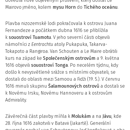
dovedla nově objeveným průlivem, který dostal Le
Mairovo jméno, kolem
mysu Horn
do
Tichého oceánu
.
Plavba nizozemské lodi pokračovala k ostrovu Juana
Fernandeze a počátkem dubna 1616 se přiblížila
k
souostroví Tuamotu
. V jeho severní části objevili
námořníci z
Eentrachtu
atoly Pukapuka, Takarva-
Tokapoto a Rangiroa. Van Schouten a Le Maire obrátili
kurs na západ ke
Společenským ostrovům
a 9. května
1616 objevili
souostroví Tonga
. Po necelém týdnu, kdy
došlo k nevysvětlené srážce s místními obyvateli, se
dostali do oblasti mezi Samoou a Fidži (19. 5.). V červnu
1616 minuli skupinu
Šalamounových ostrovů
a dostali se
k Novému Irsku, Novému Hannoveru a k ostrovům
Admirality.
Závěrečná část plavby mířila k
Molukám
a na
Jávu
, kde
28. října 1616 zakotvili v Batavii (Jakartě). Generální