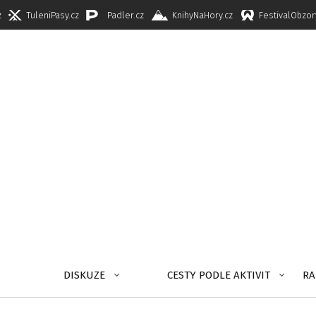
z
TuleniPasy.cz
Padler.cz
KnihyNaHory.cz
FestivalObzor
DISKUZE
CESTY PODLE AKTIVIT
RA