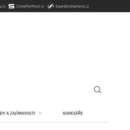
y.cz
SnowFilmFest.cz
ExpedicniKamera.cz
DY A ZAJÍMAVOSTI
ADRESÁŘE