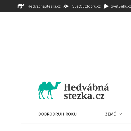
HedvabnaStezka.cz
SvetOutdooru.cz
SvetBehu.c
DOBRODRUH ROKU
ZEMĚ