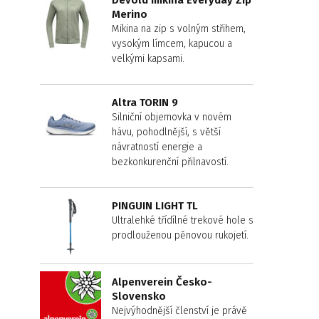
Devold mikina Everyday Zip
Merino
Mikina na zip s volným střihem,
vysokým límcem, kapucou a
velkými kapsami.
Altra TORIN 9
Silniční objemovka v novém
hávu, pohodlnější, s větší
návratností energie a
bezkonkurenční přilnavostí.
PINGUIN LIGHT TL
Ultralehké třídílné trekové hole s
prodlouženou pěnovou rukojetí.
Alpenverein Česko-
Slovensko
Nejvýhodnější členství je právě