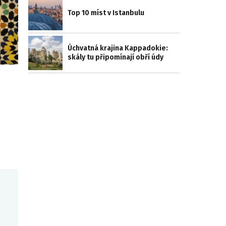
Top 10 míst v Istanbulu
Úchvatná krajina Kappadokie:
skály tu připomínají obří údy