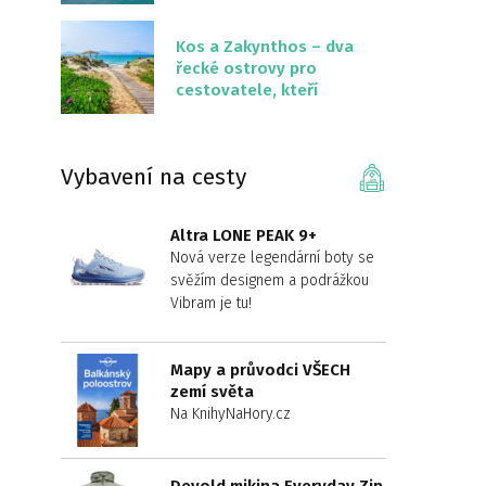
překvapivě malém
území
Kos a Zakynthos – dva
řecké ostrovy pro
cestovatele, kteří
chtějí něco jiného než
Krétu
Vybavení na cesty
Altra LONE PEAK 9+
Nová verze legendární boty se
svěžím designem a podrážkou
Vibram je tu!
Mapy a průvodci VŠECH
zemí světa
Na KnihyNaHory.cz