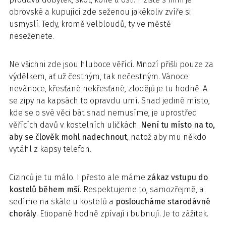
obrovské a kupující zde seženou jakékoliv zvíře si
usmyslí. Tedy, kromě velbloudů, ty ve městě
neseženete.
Ne všichni zde jsou hluboce věřící. Mnozí přišli pouze za
výdělkem, ať už čestným, tak nečestným. Vánoce
nevánoce, křesťané nekřesťané, zlodějů je tu hodně. A
se zipy na kapsách to opravdu umí. Snad jediné místo,
kde se o své věci bát snad nemusíme, je uprostřed
věřících davů v kostelních uličkách.
Není tu místo na to,
aby se člověk mohl nadechnout
, natož aby mu někdo
vytáhl z kapsy telefon.
Cizinců je tu málo. I přesto ale máme
zákaz vstupu do
kostelů během mší
. Respektujeme to, samozřejmě, a
sedíme na skále u kostelů a
posloucháme starodávné
chorály
. Etiopané hodně zpívají i bubnují. Je to zážitek.