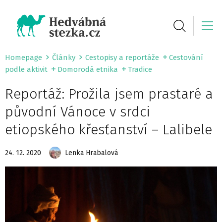
Homepage
Články
Cestopisy a reportáže
Cestování
podle aktivit
Domorodá etnika
Tradice
Reportáž: Prožila jsem prastaré a
původní Vánoce v srdci
etiopského křesťanství – Lalibele
24. 12. 2020
Lenka Hrabalová