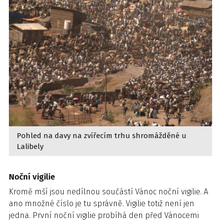
Pohled na davy na zvířecím trhu shromážděné u
Lalibely
Noční vigilie
Kromě mší jsou nedílnou součástí Vánoc noční vigilie. A
ano množné číslo je tu správně. Vigilie totiž není jen
jedna. První noční vigilie probíhá den před Vánocemi