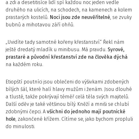
a zdi a desetitisíce lidí spí každou noc jeden vedle
druhého na ulicích, na schodech, na kamenech a kolem
prastarých kostelů.
Noci jsou zde neuvěřitelné
, se zvuky
bubnů a mihotavou září ohňů.
„Uvidíte tady samotné kořeny křesťanství.“ Řekl nám
ještě dredatý mladík u minibusu. Má pravdu.
Syrové,
prastaré a původní křesťanství zde na člověka dýchá
na každém roku.
Etiopští poutníci jsou oblečeni do výšivkami zdobených
bílých šál, které halí hlavy mužům i ženám. Jsou dlouhé
a tlusté, takže pokrývají téměř celá těla svých majitelů.
Další oděv je také většinou bílý. Kněží a mniši se chlubí
zdobnými čepci. A
všichni do jednoho mají poutnické
hole
, zakončené křížem. Cítíme se, jako bychom propluli
do minulosti.