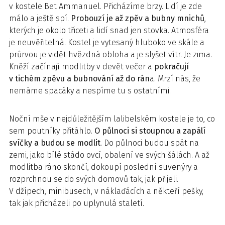
v kostele Bet Ammanuel. Přicházíme brzy. Lidí je zde
málo a ještě spí.
Probouzí je až zpěv a bubny mnichů
,
kterých je okolo třiceti a lidí snad jen stovka. Atmosféra
je neuvěřitelná. Kostel je vytesaný hluboko ve skále a
průrvou je vidět hvězdná obloha a je slyšet vítr. Je zima.
Kněží začínají modlitby v devět večer a
pokračují
v tichém zpěvu a bubnování až do rán
a. Mrzí nás, že
nemáme spacáky a nespíme tu s ostatními.
Noční mše v nejdůležitějším lalibelském kostele je to, co
sem poutníky přitáhlo.
O půlnoci si stoupnou a zapálí
svíčky a budou se modlit
. Do půlnoci budou spát na
zemi, jako bílé stádo ovcí, obalení ve svých šálách. A až
modlitba ráno skončí, dokoupí poslední suvenýry a
rozprchnou se do svých domovů tak, jak přijeli.
V džípech, minibusech, v náklaďácích a někteří pešky,
tak jak přicházeli po uplynulá staletí.