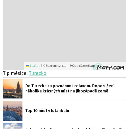
Leaflet
|
©Seznam.cz a.s., | ©OpenStreetMap
2x
Tip měsíce:
Turecko
Do Turecka za poznáním i relaxem. Doporučení
několika krásných míst na jihozápadě země
Top 10 míst v Istanbulu