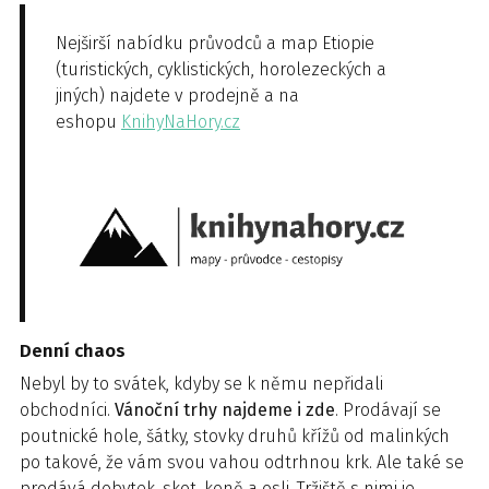
Nejširší nabídku průvodců a map Etiopie
(turistických, cyklistických, horolezeckých a
jiných) najdete v prodejně a na
eshopu
KnihyNaHory.cz
Denní chaos
Nebyl by to svátek, kdyby se k němu nepřidali
obchodníci.
Vánoční trhy najdeme i zde
. Prodávají se
poutnické hole, šátky, stovky druhů křížů od malinkých
po takové, že vám svou vahou odtrhnou krk. Ale také se
prodává dobytek, skot, koně a osli. Tržiště s nimi je