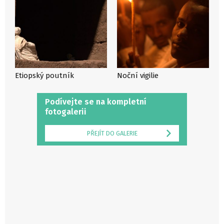
Etiopský poutník
Noční vigilie
Podívejte se na kompletní
fotogalerii
PŘEJÍT DO GALERIE