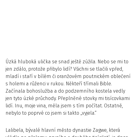
Úzká hluboká ulička se snad ještě zúžila. Nebo se mi to
jen zdálo, protože přibylo lidí? Všichni se tlačili vpřed,
mladí i staří v bílém či oranžovém poutnickém oblečení
s holemi a růženci v rukou. Někteří třímali Bible.
Začínala bohoslužba a do podzemního kostela vedly
jen tyto úzké průchody. Přeplněné stovky mi tisícovkami
lidí. Inu, moje vina, měla jsem s tím počítat. Ostatně,
nebylo to poprvé co jsem si takto „vyjela.“
Lalibela, bývalé hlavní město dynastie Zagwe, která