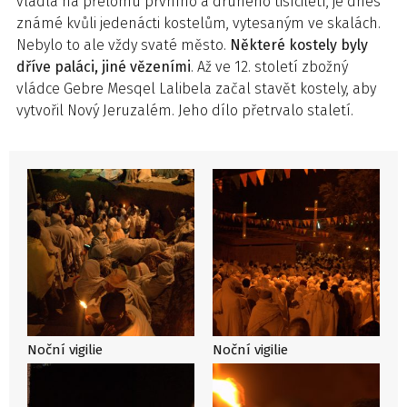
vládla na přelomu prvního a druhého tisíciletí, je dnes
známé kvůli jedenácti kostelům, vytesaným ve skalách.
Nebylo to ale vždy svaté město.
Některé kostely byly
dříve paláci, jiné vězeními
. Až ve 12. století zbožný
vládce Gebre Mesqel Lalibela začal stavět kostely, aby
vytvořil Nový Jeruzalém. Jeho dílo přetrvalo staletí.
Noční vigilie
Noční vigilie