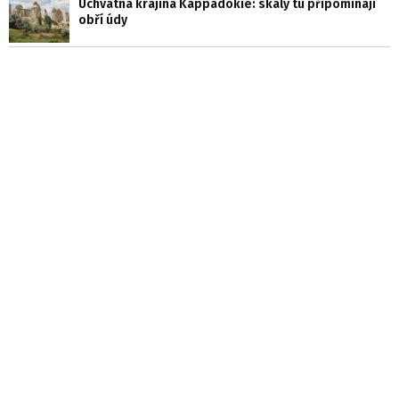
Úchvatná krajina Kappadokie: skály tu připomínají
obří údy