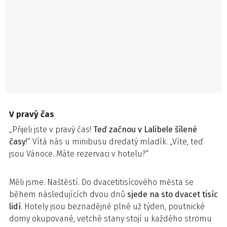
V pravý čas
„Přijeli jste v pravý čas!
Teď začnou v Lalibele šílené
časy
!“ Vítá nás u minibusu dredatý mladík. „Víte, teď
jsou Vánoce. Máte rezervaci v hotelu?“
Měli jsme. Naštěstí. Do dvacetitisícového města se
během následujících dvou dnů
sjede na sto dvacet tisíc
lidí
. Hotely jsou beznadějně plné už týden, poutnické
domy okupované, vetché stany stojí u každého stromu