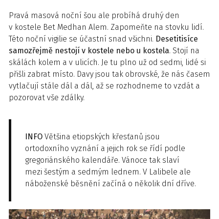
Pravá masová noční šou ale probíhá druhý den
v kostele Bet Medhan Alem. Zapomeňte na stovku lidí.
Této noční vigilie se účastní snad všichni.
Desetitisíce
samozřejmě nestojí v kostele nebo u kostela
. Stojí na
skálách kolem a v ulicích. Je tu plno už od sedmi, lidé si
přišli zabrat místo. Davy jsou tak obrovské, že nás časem
vytlačují stále dál a dál, až se rozhodneme to vzdát a
pozorovat vše zdálky.
INFO
Většina etiopských křesťanů jsou
ortodoxního vyznání a jejich rok se řídí podle
gregoriánského kalendáře. Vánoce tak slaví
mezi šestým a sedmým lednem. V Lalibele ale
náboženské běsnění začíná o několik dní dříve.