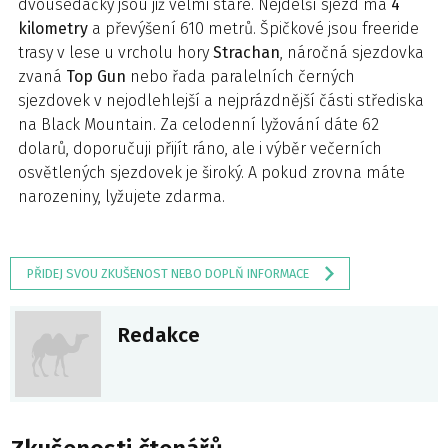
dvousedačky jsou již velmi staré. Nejdelší sjezd má
4
kilometry
a převýšení 610 metrů. Špičkové jsou freeride
trasy v lese u vrcholu hory
Strachan
, náročná sjezdovka
zvaná
Top Gun
nebo řada paralelních černých
sjezdovek v nejodlehlejší a nejprázdnější části střediska
na Black Mountain. Za celodenní lyžování dáte 62
dolarů, doporučuji přijít ráno, ale i výběr večerních
osvětlených sjezdovek je široký. A pokud zrovna máte
narozeniny, lyžujete zdarma.
PŘIDEJ SVOU ZKUŠENOST NEBO DOPLŇ INFORMACE
Redakce