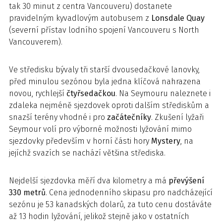
tak 30 minut z centra Vancouveru) dostanete
pravidelným kyvadlovým autobusem z
Lonsdale Quay
(severní přístav lodního spojení Vancouveru s North
Vancouverem).
Ve středisku bývaly tři starší dvousedačkové lanovky,
před minulou sezónou byla jedna klíčová nahrazena
novou, rychlejší
čtyřsedačkou
. Na Seymouru naleznete i
zdaleka nejméně sjezdovek oproti dalším střediskům a
snazší terény vhodné i pro
začátečníky
. Zkušení lyžaři
Seymour volí pro výborné možnosti lyžování mimo
sjezdovky především v horní části hory
Mystery
, na
jejíchž svazích se nachází většina střediska.
Nejdelší sjezdovka měří dva kilometry a má
převýšení
330 metrů
. Cena jednodenního skipasu pro nadcházející
sezónu je 53 kanadských dolarů, za tuto cenu dostáváte
až 13 hodin lyžování, jelikož stejně jako v ostatních