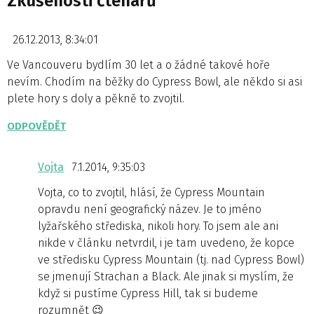
Zkušenosti čtenářů
26.12.2013, 8:34:01
Ve Vancouveru bydlím 30 let a o žádné takové hoře
nevím. Chodím na běžky do Cypress Bowl, ale někdo si asi
plete hory s doly a pěkně to zvojtil.
ODPOVĚDĚT
Vojta
7.1.2014, 9:35:03
Vojta, co to zvojtil, hlásí, že Cypress Mountain
opravdu není geografický název. Je to jméno
lyžařského střediska, nikoli hory. To jsem ale ani
nikde v článku netvrdil, i je tam uvedeno, že kopce
ve středisku Cypress Mountain (tj. nad Cypress Bowl)
se jmenují Strachan a Black. Ale jinak si myslím, že
když si pustíme Cypress Hill, tak si budeme
rozumnět 😉