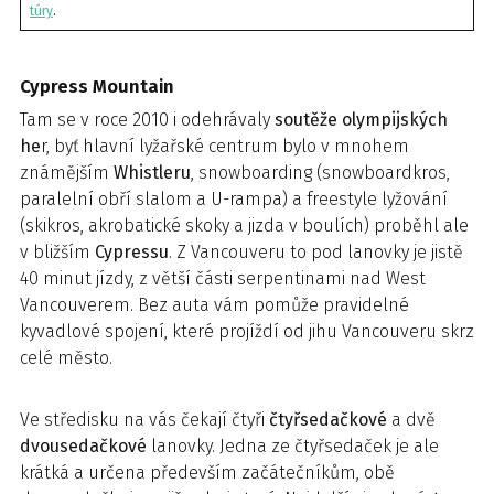
túry
.
Cypress Mountain
Tam se v roce 2010 i odehrávaly
soutěže olympijských
he
r, byť hlavní lyžařské centrum bylo v mnohem
známějším
Whistleru
, snowboarding (snowboardkros,
paralelní obří slalom a U-rampa) a freestyle lyžování
(skikros, akrobatické skoky a jizda v boulích) proběhl ale
v bližším
Cypressu
. Z Vancouveru to pod lanovky je jistě
40 minut jízdy, z větší části serpentinami nad West
Vancouverem. Bez auta vám pomůže pravidelné
kyvadlové spojení, které projíždí od jihu Vancouveru skrz
celé město.
Ve středisku na vás čekají čtyři
čtyřsedačkové
a dvě
dvousedačkové
lanovky. Jedna ze čtyřsedaček je ale
krátká a určena především začátečníkům, obě