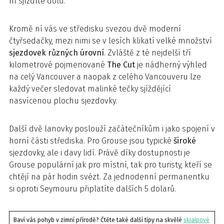
ní sjíždíte dolů.
Kromě ní vás ve středisku svezou dvě moderní
čtyřsedačky, mezi nimi se v lesích klikatí velké množství
sjezdovek různých úrovní
. Zvláště z té nejdelší tří
kilometrové pojmenované
The Cut
je nádherný výhled
na celý Vancouver a naopak z celého Vancouveru lze
každý večer sledovat malinké tečky sjíždějící
nasvícenou plochu sjezdovky.
Další dvě lanovky poslouží začátečníkům i jako spojení v
horní části střediska. Pro Grouse jsou typické
široké
sjezdovky, ale i davy lidí. Právě díky dostupnosti je
Grouse populární jak pro místní, tak pro turisty, kteří se
chtějí na pár hodin svézt. Za jednodenní permanentku
si oproti Seymouru připlatíte dalších 5 dolarů.
Baví vás pohyb v zimní přírodě? Čtěte také další tipy na skvělé
skialpové