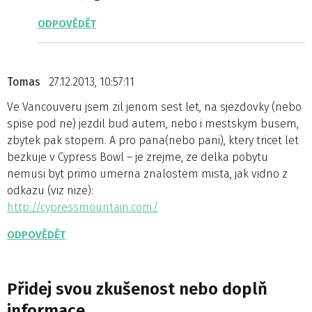
ODPOVĚDĚT
Tomas
27.12.2013, 10:57:11
Ve Vancouveru jsem zil jenom sest let, na sjezdovky (nebo
spise pod ne) jezdil bud autem, nebo i mestskym busem,
zbytek pak stopem. A pro pana(nebo pani), ktery tricet let
bezkuje v Cypress Bowl – je zrejme, ze delka pobytu
nemusi byt primo umerna znalostem mista, jak vidno z
odkazu (viz nize):
http://cypressmountain.com/
ODPOVĚDĚT
Přidej svou zkušenost nebo doplň
informace