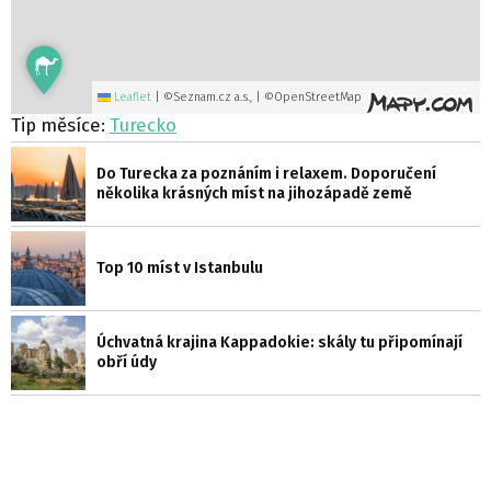
Leaflet
|
©Seznam.cz a.s., | ©OpenStreetMap
Tip měsíce:
Turecko
Do Turecka za poznáním i relaxem. Doporučení
několika krásných míst na jihozápadě země
Top 10 míst v Istanbulu
Úchvatná krajina Kappadokie: skály tu připomínají
obří údy