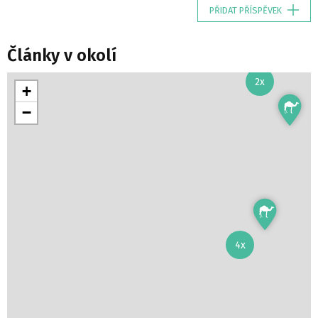
PŘIDAT PŘÍSPĚVEK
Články v okolí
2x
+
−
4x