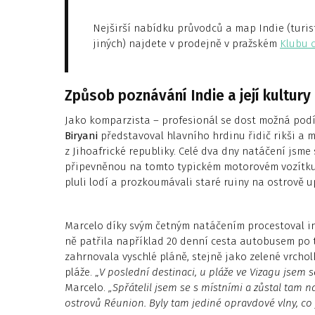
Nejširší nabídku průvodců a map Indie (turist
jiných) najdete v prodejně v pražském
Klubu 
Způsob poznávání Indie a její kultury
Jako komparzista – profesionál se dost možná podí
Biryani
představoval hlavního hrdinu řidič rikši a m
z Jihoafrické republiky. Celé dva dny natáčení jsme s
připevněnou na tomto typickém motorovém vozítku.
pluli lodí a prozkoumávali staré ruiny na ostrově 
Marcelo díky svým četným natáčením procestoval i
ně patřila například 20 denní cesta autobusem po
zahrnovala vyschlé pláně, stejně jako zelené vrcho
pláže. „
V poslední destinaci, u pláže ve Vizagu jsem 
Marcelo.
„Spřátelil jsem se s místními a zůstal tam 
ostrovů Réunion. Byly tam jediné opravdové vlny, co j