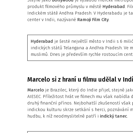
Stejně jako
Bollywood
je výsadou indické metropo
produkt filmového průmyslu v městě
Hyderabad
. Fi
Indickém státě Andhra Pradesh. V Hyderabadu je ta
center v Indii, nazývané
Ramoji Film City
.
Hyderabad
je šesté největší město v Indii s 6 mi
indických států Telangana a Andhra Pradesh. Ve m
muslimů. Dnes je především rychle rostoucím cent
Marcelo si z hraní u filmu udělal v Indi
Marcelo
je Brazilec, který do Indie přijel, stejně j
AIESEC. Příležitost hrát ve filmech mu však nabídla
druhý finanční přínos. Nejbohatší zkušeností však
indickou kulturu skrze setkání s herci, poznávání 
hudbu, k níž neodmyslitelně patří i
indický tanec
.