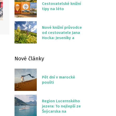
Cestovatelské knižní
tipy na léto
Nové knižní průvodce
od cestovatele Jana
Hocka: Jeseníky a
Severní stezka
Slovenskem
Nové články
Pět dní v marocké
poušti
Region Lucernského
jezera: To nejlepší ze
Švýcarska na