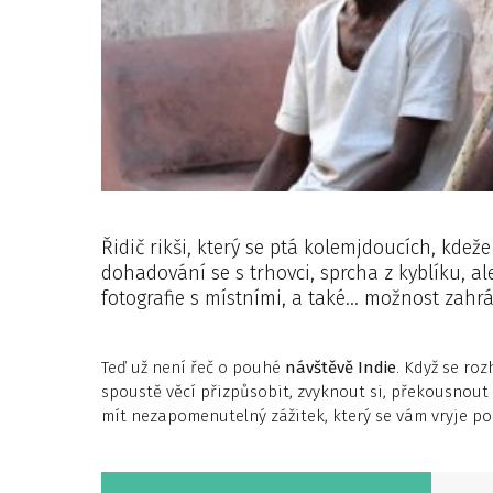
Řidič rikši, který se ptá kolemjdoucích, kdež
dohadování se s trhovci, sprcha z kyblíku, a
fotografie s místními, a také… možnost zahrát 
Teď už není řeč o pouhé
návštěvě Indie
. Když se roz
spoustě věcí přizpůsobit, zvyknout si, překousnout 
mít nezapomenutelný zážitek, který se vám vryje po