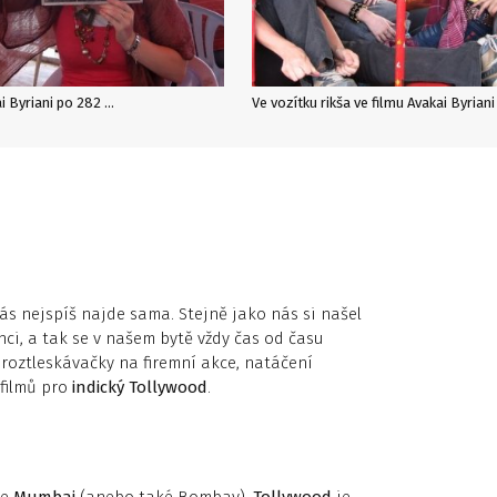
i Byriani po 282 …
Ve vozítku rikša ve filmu Avakai Byriani
vás nejspíš najde sama. Stejně jako nás si našel
inci, a tak se v našem bytě vždy čas od času
 roztleskávačky na firemní akce, natáčení
filmů pro
indický Tollywood
.