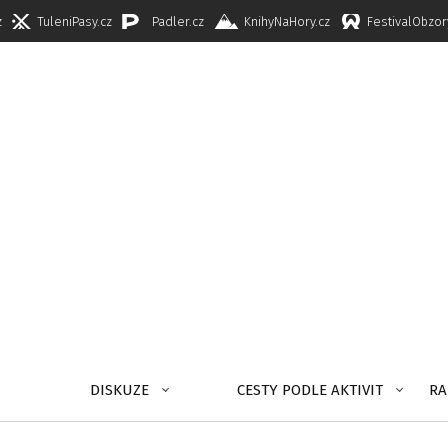
z
TuleniPasy.cz
Padler.cz
KnihyNaHory.cz
FestivalObzor
DISKUZE
CESTY PODLE AKTIVIT
RA