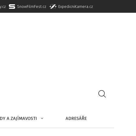
y.cz
SnowFilmFest.cz
ExpedicniKamera.cz
DY A ZAJÍMAVOSTI
ADRESÁŘE