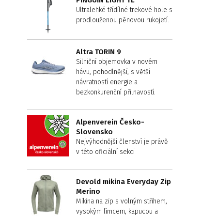
PINGUIN LIGHT TL
Ultralehké třídílné trekové hole s
prodlouženou pěnovou rukojetí.
Altra TORIN 9
Silniční objemovka v novém
hávu, pohodlnější, s větší
návratností energie a
bezkonkurenční přilnavostí.
Alpenverein Česko-
Slovensko
Nejvýhodnější členství je právě
v této oficiální sekci
Devold mikina Everyday Zip
Merino
Mikina na zip s volným střihem,
vysokým límcem, kapucou a