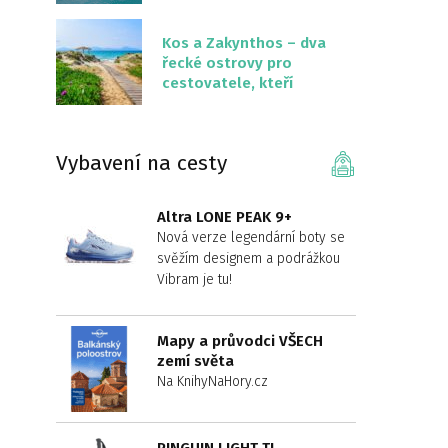
překvapivě malém
území
Kos a Zakynthos – dva
řecké ostrovy pro
cestovatele, kteří
chtějí něco jiného než
Krétu
Vybavení na cesty
Altra LONE PEAK 9+
Nová verze legendární boty se
svěžím designem a podrážkou
Vibram je tu!
Mapy a průvodci VŠECH
zemí světa
Na KnihyNaHory.cz