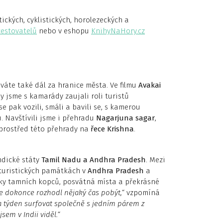
ických, cyklistických, horolezeckých a
cestovatelů
nebo v eshopu
KnihyNaHory.cz
váte také dál za hranice města. Ve filmu
Avakai
y jsme s kamarády zaujali roli turistů
e pak vozili, smáli a bavili se, s kamerou
 Navštívili jsme i přehradu
Nagarjuna sagar
,
uprostřed této přehrady na
řece Krishna
.
ndické státy
Tamil Nadu a Andhra Pradesh
. Mezi
 turistických památkách v
Andhra Pradesh
a
lky tamních kopců, posvátná místa a překrásné
se dokonce rozhodl nějaký čas pobýt,“
vzpomíná
na týden surfovat společně s jedním párem z
sem v Indii viděl.“