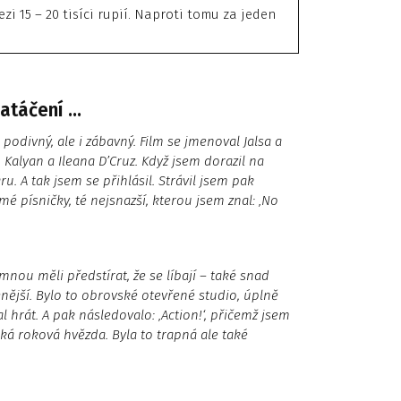
i 15 – 20 tisíci rupií. Naproti tomu za jeden
natáčení …
 podivný, ale i zábavný. Film se jmenoval Jalsa a
Kalyan a Ileana D’Cruz. Když jsem dorazil na
ru. A tak jsem se přihlásil. Strávil jsem pak
 písničky, té nejsnazší, kterou jsem znal: ‚No
mnou měli předstírat, že se líbají – také snad
enější. Bylo to obrovské otevřené studio, úplně
l hrát. A pak následovalo: ‚Action!‘, přičemž jsem
ká roková hvězda. Byla to trapná ale také