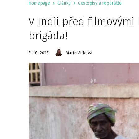
Homepage
Články
Cestopisy a reportáže
V Indii před filmový
brigáda!
5. 10. 2015
Marie Vítková