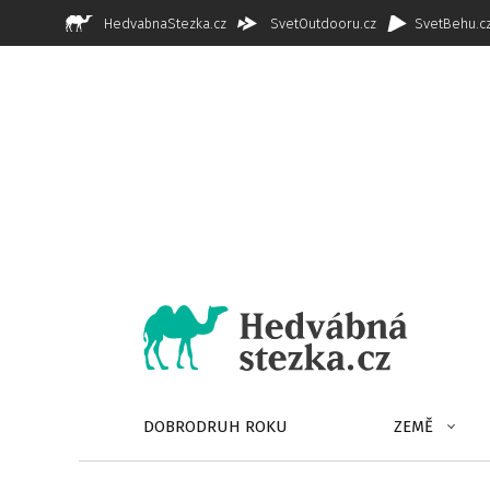
HedvabnaStezka.cz
SvetOutdooru.cz
SvetBehu.c
DOBRODRUH ROKU
ZEMĚ