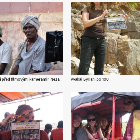
V Indii před filmovými kamerami? Nezapomenutelná brigáda!
Avakai Byriani po 100 …