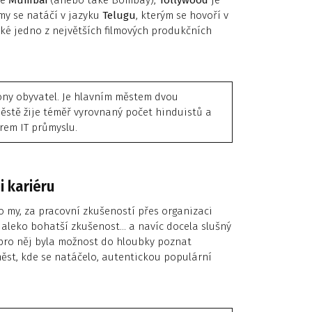
le
Mumbai
(anebo také Bombay),
Tollywood
je
lmy se natáčí v jazyku
Telugu
, kterým se hovoří v
ké jedno z největších filmových produkčních
lióny obyvatel. Je hlavním městem dvou
ěstě žije téměř vyrovnaný počet hinduistů a
rem IT průmyslu.
i kariéru
ako my, za pracovní zkušeností přes organizaci
 daleko bohatší zkušenost… a navíc docela slušný
 pro něj byla možnost do hloubky poznat
měst, kde se natáčelo, autentickou populární