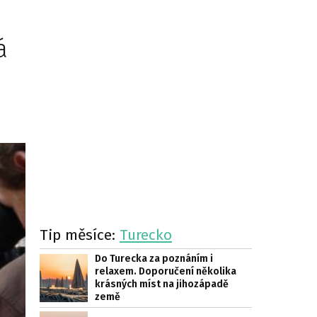
á
Tip měsíce:
Turecko
Do Turecka za poznáním i
relaxem. Doporučení několika
krásných míst na jihozápadě
země