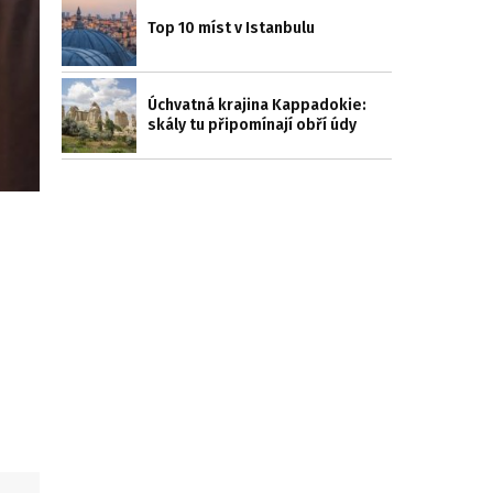
Top 10 míst v Istanbulu
Úchvatná krajina Kappadokie:
skály tu připomínají obří údy