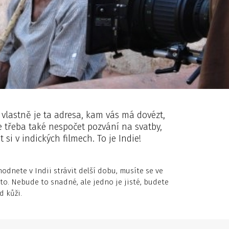
e vlastně je ta adresa, kam vás má dovézt,
le třeba také nespočet pozvání na svatby,
si v indických filmech. To je Indie!
hodnete v Indii strávit delší dobu, musíte se ve
to. Nebude to snadné, ale jedno je jisté, budete
d kůži.