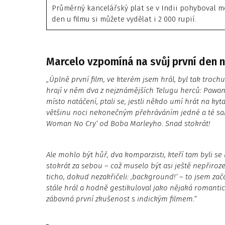
Průměrný kancelářský plat se v Indii pohyboval mez
den u filmu si můžete vydělat i 2 000 rupií.
Marcelo vzpomíná na svůj první den 
„Úplně první film, ve kterém jsem hrál, byl tak trochu
hrají v něm dva z nejznámějších Telugu herců: Pawan 
místo natáčení, ptali se, jestli někdo umí hrát na kyta
většinu noci nekonečným přehráváním jedné a té samé
Woman No Cry‘ od Boba Marleyho. Snad stokrát!
Ale mohlo být hůř, dva komparzisti, kteří tam byli se 
stokrát za sebou – což muselo být asi ještě nepřiroz
ticho, dokud nezakřičeli: ‚background!‘ – to jsem zača
stále hrál a hodně gestikuloval jako nějaká romantic
zábavná první zkušenost s indickým filmem.“