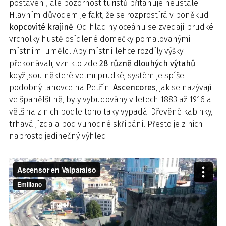
postavení, ale pozornost turistů přitahuje neustále.
Hlavním důvodem je fakt, že se rozprostírá v poněkud
kopcovité krajině
. Od hladiny oceánu se zvedají prudké
vrcholky hustě osídlené domečky pomalovanými
místními umělci. Aby místní lehce rozdíly výšky
překonávali, vzniklo zde
28 různě dlouhých výtahů
. I
když jsou některé velmi prudké, systém je spíše
podobný lanovce na Petřín.
Ascencores
, jak se nazývají
ve španělštině, byly vybudovány v letech 1883 až 1916 a
většina z nich podle toho taky vypadá. Dřevěné kabinky,
trhavá jízda a podivuhodné skřípání. Přesto je z nich
naprosto jedinečný výhled.