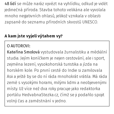
48 lidí
se může naráz vyvézt na vyhlídku, odkud je vidět
jedinečná příroda. Stavba tohoto velikána ale vyvolala
mnoho negativních ohlasů, jelikož vznikala v oblasti
zapsané do seznamu přírodních skvostů UNESCO.
A kam jste vyjeli výtahem vy?
O AUTOROVI:
Kateřina Smolová
vystudovala žurnalistiku a médiální
studia. Jejím koníčkem je nejen cestování, ale i sport,
zejména lezení, vysokohorská turistika a jízda na
horském kole. Po první cestě do Indie si zamilovala
Asii a ještě by se do ní ráda mnohokrát vrátila. Má ráda
země s vysokými horami, milými lidmi a neobjevenými
místy. Už více než dva roky pracuje jako redaktorka
portálu HedvabnaStezka.cz, čímž se ji podařilo spojit
volný čas a zaměstnání v jedno.