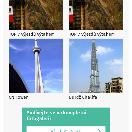
TOP 7 výjezdů výtahem
TOP 7 výjezdů výtahem
CN Tower
Burdž Chalífa
Podívejte se na kompletní
fotogalerii
PŘEJÍT DO GALERIE