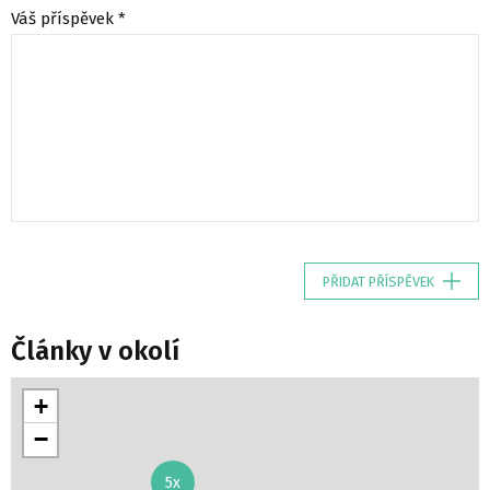
Váš příspěvek *
PŘIDAT PŘÍSPĚVEK
Články v okolí
+
−
5x