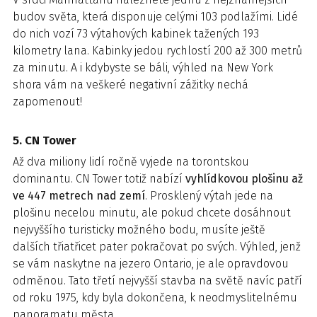
budov světa, která disponuje celými 103 podlažími. Lidé
do nich vozí 73 výtahových kabinek tažených 193
kilometry lana. Kabinky jedou rychlostí 200 až 300 metrů
za minutu. A i kdybyste se báli, výhled na New York
shora vám na veškeré negativní zážitky nechá
zapomenout!
5. CN Tower
Až dva miliony lidí ročně vyjede na torontskou
dominantu. CN Tower totiž nabízí
vyhlídkovou plošinu až
ve 447 metrech nad zemí
. Prosklený výtah jede na
plošinu necelou minutu, ale pokud chcete dosáhnout
nejvyššího turisticky možného bodu, musíte ještě
dalších třiatřicet pater pokračovat po svých. Výhled, jenž
se vám naskytne na jezero Ontario, je ale opravdovou
odměnou. Tato třetí nejvyšší stavba na světě navíc patří
od roku 1975, kdy byla dokončena, k neodmyslitelnému
panoramatu města.