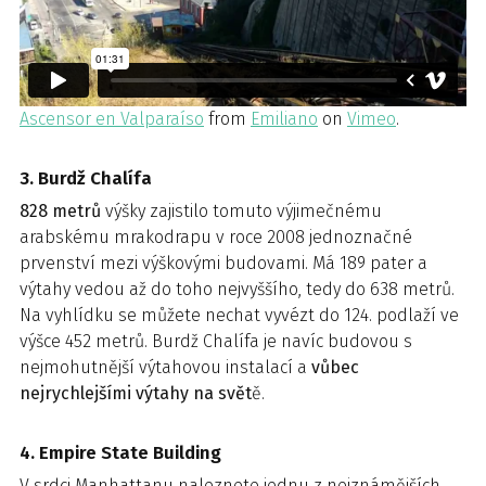
Ascensor en Valparaíso
from
Emiliano
on
Vimeo
.
3. Burdž Chalífa
828 metrů
výšky zajistilo tomuto výjimečnému
arabskému mrakodrapu v roce 2008 jednoznačné
prvenství mezi výškovými budovami. Má 189 pater a
výtahy vedou až do toho nejvyššího, tedy do 638 metrů.
Na vyhlídku se můžete nechat vyvézt do 124. podlaží ve
výšce 452 metrů. Burdž Chalífa je navíc budovou s
nejmohutnější výtahovou instalací a
vůbec
nejrychlejšími výtahy na svět
ě.
4. Empire State Building
V srdci Manhattanu naleznete jednu z nejznámějších