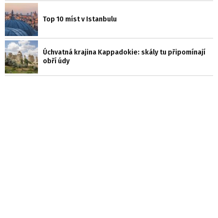
Top 10 míst v Istanbulu
Úchvatná krajina Kappadokie: skály tu připomínají
obří údy