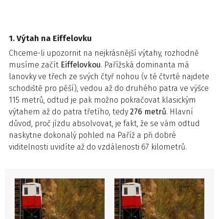
1. Výtah na Eiffelovku
Chceme-li upozornit na nejkrásnější výtahy, rozhodně
musíme začít
Eiffelovkou
. Pařížská dominanta má
lanovky ve třech ze svých čtyř nohou (v té čtvrté najdete
schodiště pro pěší), vedou až do druhého patra ve výšce
115 metrů, odtud je pak možno pokračovat klasickým
výtahem až do patra třetího, tedy
276 metrů
. Hlavní
důvod, proč jízdu absolvovat, je fakt, že se vám odtud
naskytne dokonalý pohled na Paříž a při dobré
viditelnosti uvidíte až do vzdálenosti 67 kilometrů.