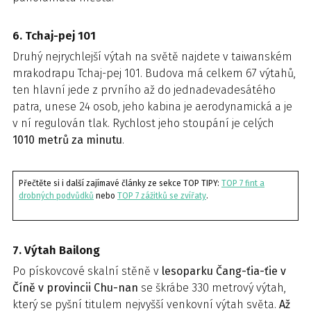
6. Tchaj-pej 101
Druhý nejrychlejší výtah na světě najdete v taiwanském
mrakodrapu Tchaj-pej 101. Budova má celkem 67 výtahů,
ten hlavní jede z prvního až do jednadevadesátého
patra, unese 24 osob, jeho kabina je aerodynamická a je
v ní regulován tlak. Rychlost jeho stoupání je celých
1010 metrů za minutu
.
Přečtěte si i další zajímavé články ze sekce TOP TIPY:
TOP 7 fint a
drobných podvůdků
nebo
TOP 7 zážitků se zvířaty
.
7. Výtah Bailong
Po pískovcové skalní stěně v
lesoparku Čang-ťia-ťie v
Číně v provincii Chu-nan
se škrábe 330 metrový výtah,
který se pyšní titulem nejvyšší venkovní výtah světa.
Až