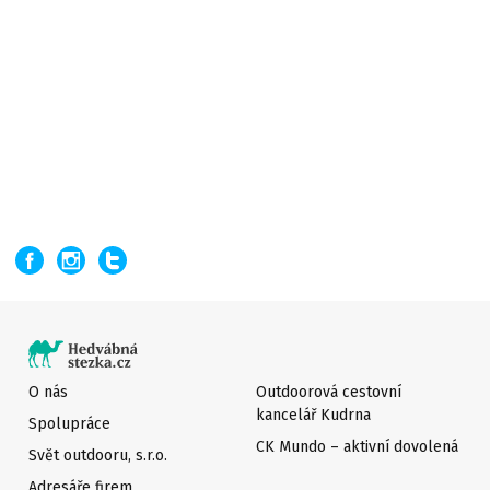
O nás
Outdoorová cestovní
kancelář Kudrna
Spolupráce
CK Mundo – aktivní dovolená
Svět outdooru, s.r.o.
Adresáře firem