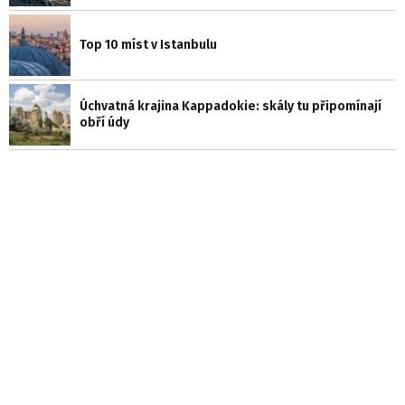
Top 10 míst v Istanbulu
Úchvatná krajina Kappadokie: skály tu připomínají
obří údy