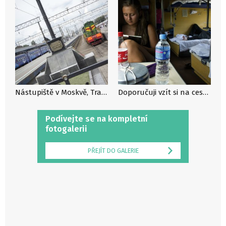
Nástupiště v Moskvě, Transsibiřská magistrála, Rusko
Doporučuji vzít si na cestu něco ke čtení, Transsibiřská magistrála, Rusko
Podívejte se na kompletní
fotogalerii
PŘEJÍT DO GALERIE