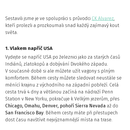
Sestavili jsme je ve spolupráci s průvodci
CK Alvarez
,
kteří prolezli a prozkoumali snad každý zajímavý kout
světa.
1. Vlakem napříč USA
Vydejte se napříč USA po železnici jako za starých časů
Indiánů, zlatokopů a dobývání Divokého západu.
V současné době si ale můžete užít vagony s plným
komfortem. Během cesty můžete sledovat neustále se
měnící krajinu z východního na západní pobřeží. Celá
cesta trvá 4 dny a většinou začíná na nádraží Penn
Station v New Yorku, pokračuje k Velkým jezerům, přes
Chicago, Omahu, Denver, pohoří Sierra Nevada
až do
San Francisco Bay
. Během cesty máte při přestupech
dost času navštívit nejvýznamnější místa na trase.