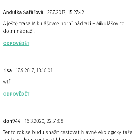
Andulka Šafářová
27.7.2017, 15:27:42
A ještě trasa Mikulášovce horní nádraží – Mikulášovice
dolní nádraží.
ODPOVĚDĚT
risa
17.9.2017, 13:16:01
wtf
ODPOVĚDĚT
don944
16.3.2020, 22:51:08
Tento rok se budu snažit cestovat hlavně ekologicky, taže
budu vlakem cestovat hlavně po Evropě a mimo ni se