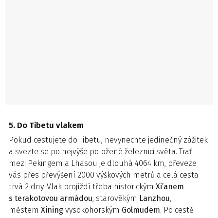
5. Do Tibetu vlakem
Pokud cestujete do Tibetu, nevynechte jedinečný zážitek
a svezte se po nejvýše položené železnici světa. Trať
mezi Pekingem a Lhasou je dlouhá 4064 km, převeze
vás přes převýšení 2000 výškových metrů a celá cesta
trvá 2 dny. Vlak projíždí třeba historickým
Xi’anem
s terakotovou armádou
, starověkým
Lanzhou
,
městem
Xining
vysokohorským
Golmudem
. Po cestě