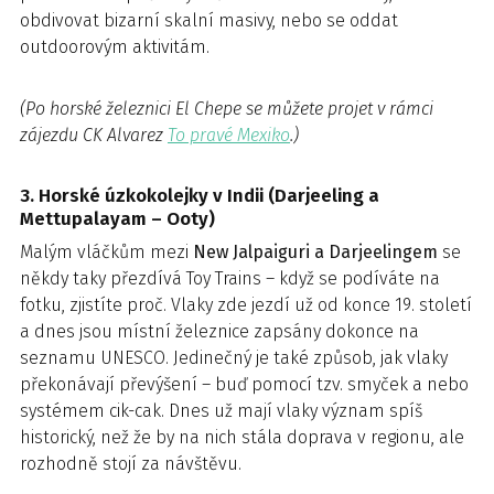
obdivovat bizarní skalní masivy, nebo se oddat
outdoorovým aktivitám.
(Po horské železnici El Chepe se můžete projet v rámci
zájezdu CK Alvarez
To pravé Mexiko
.)
3. Horské úzkokolejky v Indii (Darjeeling a
Mettupalayam – Ooty)
Malým vláčkům mezi
New Jalpaiguri a Darjeelingem
se
někdy taky přezdívá Toy Trains – když se podíváte na
fotku, zjistíte proč. Vlaky zde jezdí už od konce 19. století
a dnes jsou místní železnice zapsány dokonce na
seznamu UNESCO. Jedinečný je také způsob, jak vlaky
překonávají převýšení – buď pomocí tzv. smyček a nebo
systémem cik-cak. Dnes už mají vlaky význam spíš
historický, než že by na nich stála doprava v regionu, ale
rozhodně stojí za návštěvu.