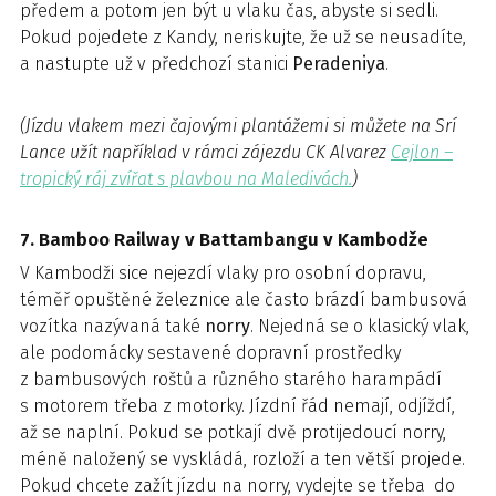
předem a potom jen být u vlaku čas, abyste si sedli.
Pokud pojedete z Kandy, neriskujte, že už se neusadíte,
a nastupte už v předchozí stanici
Peradeniya
.
(Jízdu vlakem mezi čajovými plantážemi si můžete na Srí
Lance užít například v rámci zájezdu CK Alvarez
Cejlon –
tropický ráj zvířat s plavbou na Maledivách.
)
7. Bamboo Railway v Battambangu v Kambodže
V Kambodži sice nejezdí vlaky pro osobní dopravu,
téměř opuštěné železnice ale často brázdí bambusová
vozítka nazývaná také
norry
. Nejedná se o klasický vlak,
ale podomácky sestavené dopravní prostředky
z bambusových roštů a různého starého harampádí
s motorem třeba z motorky. Jízdní řád nemají, odjíždí,
až se naplní. Pokud se potkají dvě protijedoucí norry,
méně naložený se vyskládá, rozloží a ten větší projede.
Pokud chcete zažít jízdu na norry, vydejte se třeba do