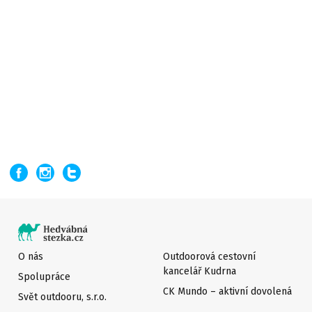
O nás
Outdoorová cestovní
kancelář Kudrna
Spolupráce
CK Mundo – aktivní dovolená
Svět outdooru, s.r.o.