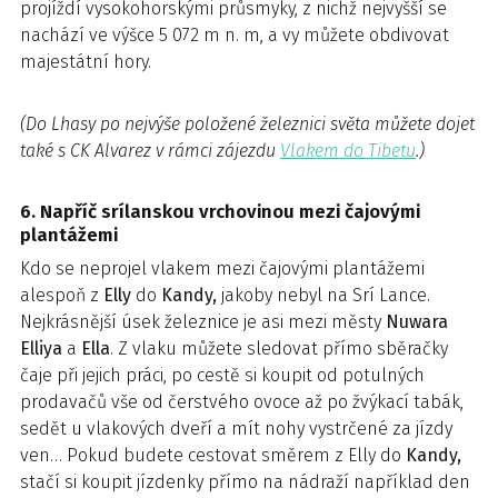
projíždí vysokohorskými průsmyky, z nichž nejvyšší se
nachází ve výšce 5 072 m n. m, a vy můžete obdivovat
majestátní hory.
(Do Lhasy po nejvýše položené železnici světa můžete dojet
také s CK Alvarez v rámci zájezdu
Vlakem do Tibetu
.)
6. Napříč srílanskou vrchovinou mezi čajovými
plantážemi
Kdo se neprojel vlakem mezi čajovými plantážemi
alespoň z
Elly
do
Kandy,
jakoby nebyl na Srí Lance.
Nejkrásnější úsek železnice je asi mezi městy
Nuwara
Elliya
a
Ella
. Z vlaku můžete sledovat přímo sběračky
čaje při jejich práci, po cestě si koupit od potulných
prodavačů vše od čerstvého ovoce až po žvýkací tabák,
sedět u vlakových dveří a mít nohy vystrčené za jízdy
ven… Pokud budete cestovat směrem z Elly do
Kandy,
stačí si koupit jízdenky přímo na nádraží například den