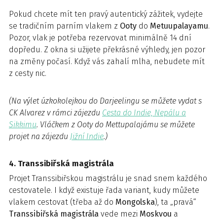
Pokud chcete mít ten pravý autentický zážitek, vydejte
se tradičním parním vlakem z
Ooty
do
Metuupalayamu
.
Pozor, vlak je potřeba rezervovat minimálně 14 dní
dopředu. Z okna si užijete překrásné výhledy, jen pozor
na změny počasí. Když vás zahalí mlha, nebudete mít
z cesty nic.
(Na výlet úzkokolejkou do Darjeelingu se můžete vydat s
CK Alvarez v rámci zájezdu
Cesta do Indie, Nepálu a
Sikkimu
. Vláčkem z Ooty do Mettupalajámu se můžete
projet na zájezdu
Jižní Indie
.)
4. Transsibiřská magistrála
Projet Transsibiřskou magistrálu je snad snem každého
cestovatele. I když existuje řada variant, kudy můžete
vlakem cestovat (třeba až do
Mongolska
), ta „pravá“
Transsibiřská magistrála
vede mezi
Moskvou
a