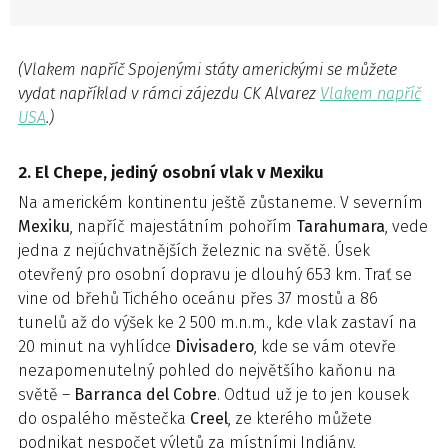
(Vlakem napříč Spojenými státy americkými se můžete
vydat například v rámci zájezdu CK Alvarez
Vlakem napříč
USA
.)
2. El Chepe, jediný osobní vlak v Mexiku
Na americkém kontinentu ještě zůstaneme. V severním
Mexiku
, napříč majestátním pohořím
Tarahumara
, vede
jedna z nejúchvatnějších železnic na světě. Úsek
otevřený pro osobní dopravu je dlouhý 653 km. Trať se
vine od břehů Tichého oceánu přes 37 mostů a 86
tunelů až do výšek ke 2 500 m.n.m., kde vlak zastaví na
20 minut na vyhlídce
Divisadero
, kde se vám otevře
nezapomenutelný pohled do největšího kaňonu na
světě –
Barranca del Cobre
. Odtud už je to jen kousek
do ospalého městečka
Creel
, ze kterého můžete
podnikat nespočet výletů za místními Indiány,