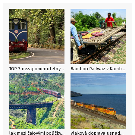
TOP 7 nezapomenutelných cest vlakem, které musíte zažít
Bamboo Railwaz v Kambodžě a vozítka norry
lak mezi čajovými políčky na Srí Lance
Vlaková doprava usnadnila cestování v USA