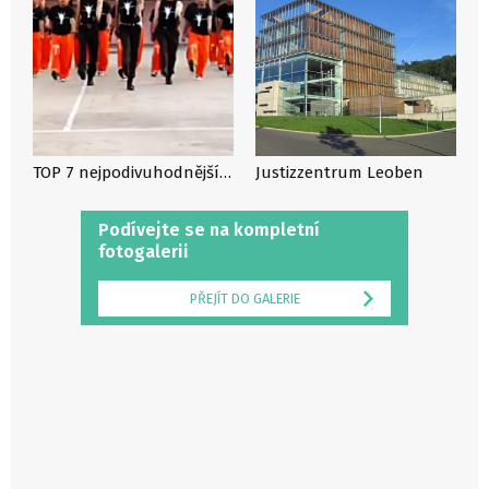
TOP 7 nejpodivuhodnějších věznic na světě
Justizzentrum Leoben
Podívejte se na kompletní
fotogalerii
PŘEJÍT DO GALERIE