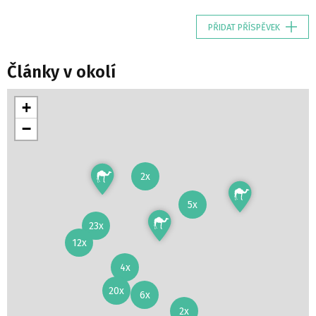
PŘIDAT PŘÍSPĚVEK
Články v okolí
+
−
2x
5x
23x
12x
4x
20x
6x
2x