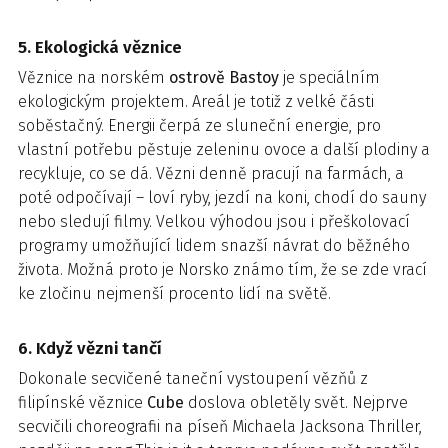
5. Ekologická věznice
Věznice na norském
ostrově Bastoy
je speciálním
ekologickým projektem. Areál je totiž z velké části
soběstačný. Energii čerpá ze sluneční energie, pro
vlastní potřebu pěstuje zeleninu ovoce a další plodiny a
recykluje, co se dá. Vězni denně pracují na farmách, a
poté odpočívají – loví ryby, jezdí na koni, chodí do sauny
nebo sledují filmy. Velkou výhodou jsou i přeškolovací
programy umožňující lidem snazší návrat do běžného
života. Možná proto je Norsko známo tím, že se zde vrací
ke zločinu nejmenší procento lidí na světě.
6. Když vězni tančí
Dokonale secvičené taneční vystoupení vězňů z
filipínské věznice
Cube
doslova obletěly svět. Nejprve
secvičili choreografii na píseň Michaela Jacksona Thriller,