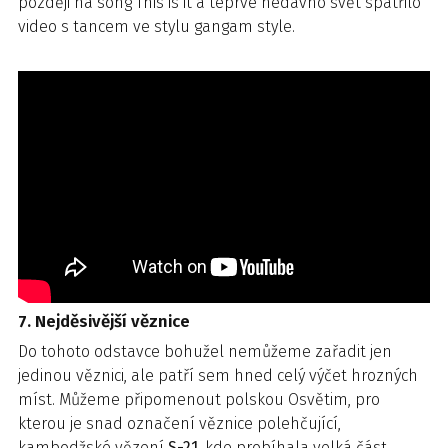
později na song This is it a teprve nedávno svět spatřilo
video s tancem ve stylu gangam style.
7. Nejděsivější věznice
Do tohoto odstavce bohužel nemůžeme zařadit jen
jedinou věznici, ale patří sem hned celý výčet hrozných
míst. Můžeme připomenout polskou Osvětim, pro
kterou je snad označení věznice polehčující,
kambodžské vězení
S-21
, kde probíhala velká část