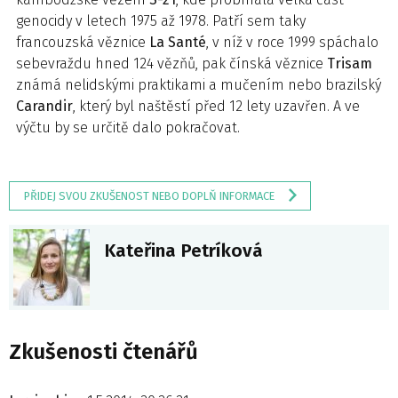
genocidy v letech 1975 až 1978. Patří sem taky
francouzská věznice
La Santé
, v níž v roce 1999 spáchalo
sebevraždu hned 124 vězňů, pak čínská věznice
Trisam
známá nelidskými praktikami a mučením nebo brazilský
Carandir
, který byl naštěstí před 12 lety uzavřen. A ve
výčtu by se určitě dalo pokračovat.
PŘIDEJ SVOU ZKUŠENOST NEBO DOPLŇ INFORMACE
Kateřina Petríková
Zkušenosti čtenářů