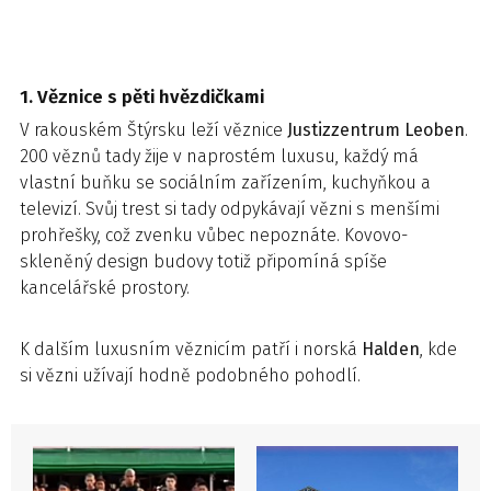
1. Věznice s pěti hvězdičkami
V rakouském Štýrsku leží věznice
Justizzentrum Leoben
.
200 věznů tady žije v naprostém luxusu, každý má
vlastní buňku se sociálním zařízením, kuchyňkou a
televizí. Svůj trest si tady odpykávají vězni s menšími
prohřešky, což zvenku vůbec nepoznáte. Kovovo-
skleněný design budovy totiž připomíná spíše
kancelářské prostory.
K dalším luxusním věznicím patří i norská
Halden
, kde
si vězni užívají hodně podobného pohodlí.