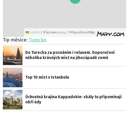
Leaflet
|
©Seznam.cz a.s., | ©OpenStreetMap
Tip měsíce:
Turecko
Do Turecka za poznáním i relaxem. Doporučení
několika krásných míst na jihozápadě země
Top 10 míst v Istanbulu
Úchvatná krajina Kappadokie: skály tu připomínají
obří údy