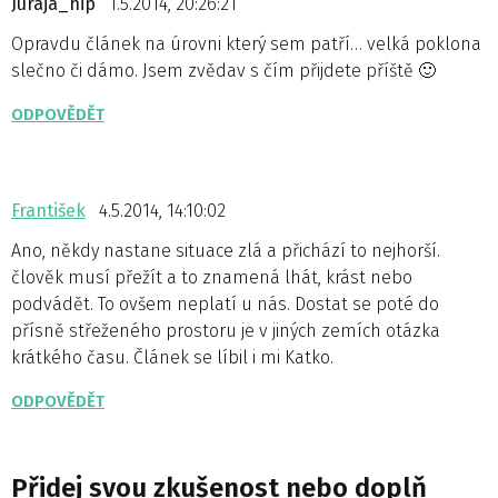
Juraja_hip
1.5.2014, 20:26:21
Opravdu článek na úrovni který sem patří… velká poklona
slečno či dámo. Jsem zvědav s čím přijdete příště 🙂
ODPOVĚDĚT
František
4.5.2014, 14:10:02
Ano, někdy nastane situace zlá a přichází to nejhorší.
člověk musí přežít a to znamená lhát, krást nebo
podvádět. To ovšem neplatí u nás. Dostat se poté do
přísně střeženého prostoru je v jiných zemích otázka
krátkého času. Článek se líbil i mi Katko.
ODPOVĚDĚT
Přidej svou zkušenost nebo doplň