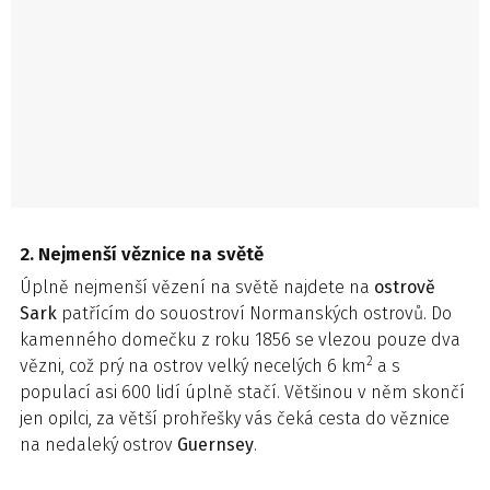
2. Nejmenší věznice na světě
Úplně nejmenší vězení na světě najdete na
ostrově
Sark
patřícím do souostroví Normanských ostrovů. Do
kamenného domečku z roku 1856 se vlezou pouze dva
2
vězni, což prý na ostrov velký necelých 6 km
a s
populací asi 600 lidí úplně stačí. Většinou v něm skončí
jen opilci, za větší prohřešky vás čeká cesta do věznice
na nedaleký ostrov
Guernsey
.