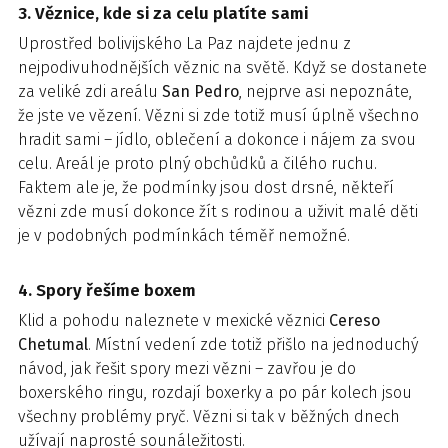
3. Věznice, kde si za celu platíte sami
Uprostřed bolivijského La Paz najdete jednu z
nejpodivuhodnějších věznic na světě. Když se dostanete
za veliké zdi areálu
San Pedro
, nejprve asi nepoznáte,
že jste ve vězení. Vězni si zde totiž musí úplně všechno
hradit sami – jídlo, oblečení a dokonce i nájem za svou
celu. Areál je proto plný obchůdků a čilého ruchu.
Faktem ale je, že podmínky jsou dost drsné, někteří
vězni zde musí dokonce žít s rodinou a uživit malé děti
je v podobných podmínkách téměř nemožné.
4. Spory řešíme boxem
Klid a pohodu naleznete v mexické věznici
Cereso
Chetumal
. Místní vedení zde totiž přišlo na jednoduchý
návod, jak řešit spory mezi vězni – zavřou je do
boxerského ringu, rozdají boxerky a po pár kolech jsou
všechny problémy pryč. Vězni si tak v běžných dnech
užívají naprosté sounáležitosti.