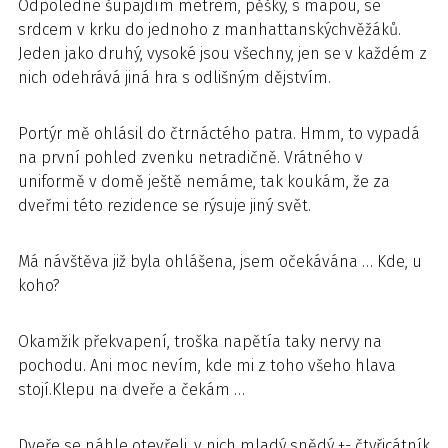
Odpoledne šupajdím metrem, pěšky, s mapou, se
srdcem v krku do jednoho z manhattanskýchvěžáků.
Jeden jako druhý, vysoké jsou všechny, jen se v každém z
nich odehrává jiná hra s odlišným dějstvím.
Portýr mě ohlásil do čtrnáctého patra. Hmm, to vypadá
na první pohled zvenku netradičně. Vrátného v
uniformě v domě ještě nemáme, tak koukám, že za
dveřmi této rezidence se rýsuje jiný svět.
Má návštěva již byla ohlášena, jsem očekávána … Kde, u
koho?
Okamžik překvapení, troška napětía taky nervy na
pochodu. Ani moc nevím, kde mi z toho všeho hlava
stojí.Klepu na dveře a čekám …
Dveře se náhle otevřeli, v nich mladý snědý +- čtyřicátník