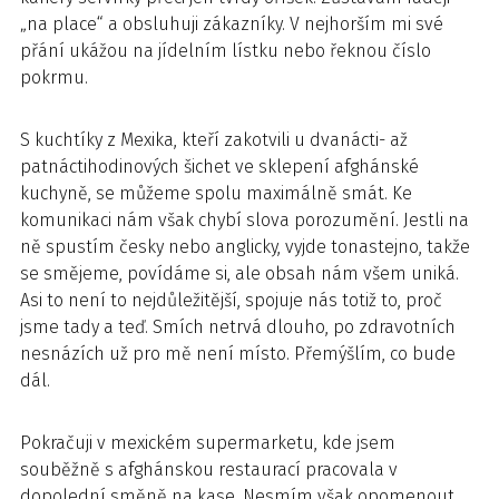
„na place“ a obsluhuji zákazníky. V nejhorším mi své
přání ukážou na jídelním lístku nebo řeknou číslo
pokrmu.
S kuchtíky z Mexika, kteří zakotvili u dvanácti- až
patnáctihodinových šichet ve sklepení afghánské
kuchyně, se můžeme spolu maximálně smát. Ke
komunikaci nám však chybí slova porozumění. Jestli na
ně spustím česky nebo anglicky, vyjde tonastejno, takže
se smějeme, povídáme si, ale obsah nám všem uniká.
Asi to není to nejdůležitější, spojuje nás totiž to, proč
jsme tady a teď. Smích netrvá dlouho, po zdravotních
nesnázích už pro mě není místo. Přemýšlím, co bude
dál.
Pokračuji v mexickém supermarketu, kde jsem
souběžně s afghánskou restaurací pracovala v
dopolední směně na kase. Nesmím však opomenout