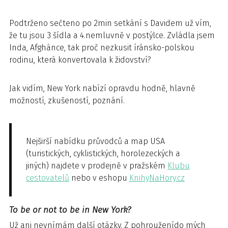
Podtrženo sečteno po 2min setkání s Davidem už vím,
že tu jsou 3 šídla a 4.nemluvně v postýlce. Zvládla jsem
Inda, Afghánce, tak proč nezkusit íránsko-polskou
rodinu, která konvertovala k židovství?
Jak vidím, New York nabízí opravdu hodně, hlavně
možností, zkušeností, poznání.
Nejširší nabídku průvodců a map USA
(turistických, cyklistických, horolezeckých a
jiných) najdete v prodejně v pražském
Klubu
cestovatelů
nebo v eshopu
KnihyNaHory.cz
To be or not to be in New York?
Už ani nevnímám další otázky. Z pohrouženído mých