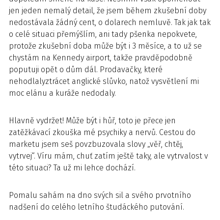
jen jeden nemalý detail, že jsem během zkušební doby
nedostávala žádný cent, o dolarech nemluvě. Tak jak tak
o celé situaci přemýšlím, ani tady pšenka nepokvete,
protože zkušební doba může být i 3 měsíce, a to už se
chystám na Kennedy airport, takže pravděpodobně
poputuji opět o dům dál. Prodavačky, které
nehodlalyztrácet anglické slůvko, natož vysvětlení mi
moc elánu a kuráže nedodaly.
Hlavně vydržet! Může být i hůř, toto je přece jen
zatěžkávací zkouška mé psychiky a nervů. Cestou do
marketu jsem seš povzbuzovala slovy „věř, chtěj,
vytrvej“. Víru mám, chuť zatím ještě taky, ale vytrvalost v
této situaci? Ta už mi lehce dochází.
Pomalu sahám na dno svých sil a svého prvotního
nadšení do celého letního študáckého putování.