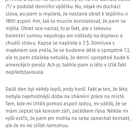
/?/ v podobě denního výdělku. No, nějak mi dochází
slova, asi jsem si myslela, že nastane obrat k lepšímu o
180º aspoň. Hm, tak to musím konstatovat, že jsem se
mýlila. Obrat sice nastal, to je fakt, ale s takovou
horentní sumou nepokryju ani náklady na dopravu a
chudší stravu. Kapsa se naplnila o 3 $. Domluva s
majitelem sice zněla, že se budeme dělit o spropitné 1:2,
ale to jsem zdaleka netušila, že denní spropitné bude 6
amerických peněz. Ach jo, takhle jsem si léto v USA fakt
nepředstavovala.
Další den byl někdy lepší, jindy horší. Fakt je ten, že léto
nebyla nejvhodnější doba na shánění práce na místě.
Tam, kde mi chtěli pomoci aspoň radou, mi sdělili, že se
mám zeptat tak koncem září, začátkem října. Někde mi
vyšli vstříc, že jsem jim mohla na sebe zanechat kontakt,
ale že mi nic slíbit nemohou.