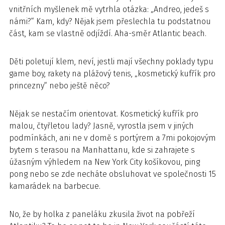
vnitřních myšlenek mě vytrhla otázka: „Andreo, jedeš s
námi?“ Kam, kdy? Nějak jsem přeslechla tu podstatnou
část, kam se vlastně odjíždí. Aha-směr Atlantic beach.
Děti poletují klem, neví, jestli mají všechny poklady typu
game boy, rakety na plážový tenis, „kosmetický kufřík pro
princezny“ nebo ještě něco?
Nějak se nestačím orientovat. Kosmetický kufřík pro
malou, čtyřletou lady? Jasně, vyrostla jsem v jiných
podmínkách, ani ne v domě s portýrem a 7mi pokojovým
bytem s terasou na Manhattanu, kde si zahrajete s
úžasným výhledem na New York City košíkovou, ping
pong nebo se zde necháte obsluhovat ve společnosti 15
kamarádek na barbecue.
No, že by holka z paneláku zkusila život na pobřeží