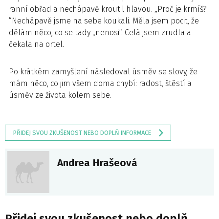
ranní obřad a nechápavě kroutil hlavou. „Proč je krmíš?
“Nechápavě jsme na sebe koukali. Měla jsem pocit, že
dělám něco, co se tady „nenosi“. Celá jsem zrudla a
čekala na ortel.
Po krátkém zamyšlení následoval úsměv se slovy, že
mám něco, co jim všem doma chybí: radost, štěstí a
úsměv ze života kolem sebe.
PŘIDEJ SVOU ZKUŠENOST NEBO DOPLŇ INFORMACE
Andrea Hrašeová
Přidej svou zkušenost nebo doplň