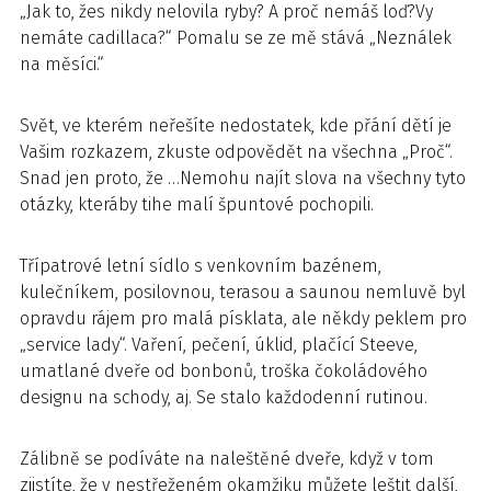
„Jak to, žes nikdy nelovila ryby? A proč nemáš loď?Vy
nemáte cadillaca?“ Pomalu se ze mě stává „Neználek
na měsíci.“
Svět, ve kterém neřešíte nedostatek, kde přání dětí je
Vašim rozkazem, zkuste odpovědět na všechna „Proč“.
Snad jen proto, že …Nemohu najít slova na všechny tyto
otázky, kteráby tihe malí špuntové pochopili.
Třípatrové letní sídlo s venkovním bazénem,
kulečníkem, posilovnou, terasou a saunou nemluvě byl
opravdu rájem pro malá písklata, ale někdy peklem pro
„service lady“. Vaření, pečení, úklid, plačící Steeve,
umatlané dveře od bonbonů, troška čokoládového
designu na schody, aj. Se stalo každodenní rutinou.
Zálibně se podíváte na naleštěné dveře, když v tom
zjistíte, že v nestřeženém okamžiku můžete leštit další,