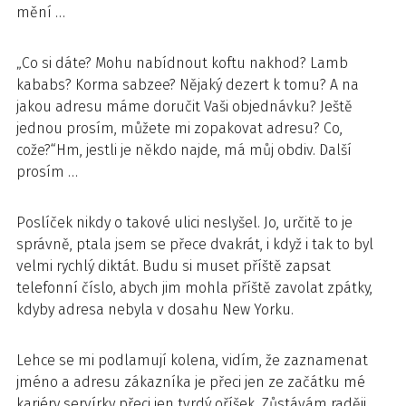
mění …
„Co si dáte? Mohu nabídnout koftu nakhod? Lamb
kababs? Korma sabzee? Nějaký dezert k tomu? A na
jakou adresu máme doručit Vaši objednávku? Ještě
jednou prosím, můžete mi zopakovat adresu? Co,
cože?“Hm, jestli je někdo najde, má můj obdiv. Další
prosím …
Poslíček nikdy o takové ulici neslyšel. Jo, určitě to je
správně, ptala jsem se přece dvakrát, i když i tak to byl
velmi rychlý diktát. Budu si muset příště zapsat
telefonní číslo, abych jim mohla příště zavolat zpátky,
kdyby adresa nebyla v dosahu New Yorku.
Lehce se mi podlamují kolena, vidím, že zaznamenat
jméno a adresu zákazníka je přeci jen ze začátku mé
kariéry servírky přeci jen tvrdý oříšek. Zůstávám raději