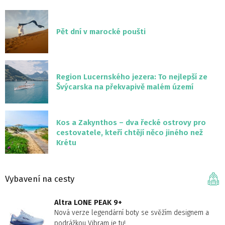
Pět dní v marocké poušti
Region Lucernského jezera: To nejlepší ze
Švýcarska na překvapivě malém území
Kos a Zakynthos – dva řecké ostrovy pro
cestovatele, kteří chtějí něco jiného než
Krétu
Vybavení na cesty
Altra LONE PEAK 9+
Nová verze legendární boty se svěžím designem a
podrážkou Vibram je tu!