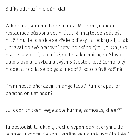
S díky odcházím o dům dál.
Zaklepala jsem na dveře u Inda. Malebná, indická
restaurace působila velmi útulně, majitel se zdál být
muž činu. Jeho srdce se zželelo dívky na pokraji sil, a tak
ji přizval do své pracovní čety indického týmu, tj. On jako
majitel a vrchní, kuchtík školitel a kuchař učeň. Slovo
dalo slovo a já vybalila svých 5 švestek, totiž černo-bílý
model a hodila se do gala, neboť 2. kolo právě začíná.
První hosté přicházejí: „mango lassi? Puri, chapati or
paratha or just naan?
tandoori chicken, vegetable kurma, samosas, kheer?“
Tu obsloužit, tu uklidit, trochu výpomoc v kuchyni a den
je hned u konce. Ke konci směny se na mě usmálo štěstí