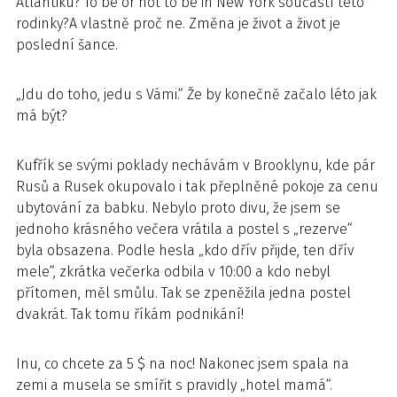
Atlantiku? To be or not to be in New York součástí této
rodinky?A vlastně proč ne. Změna je život a život je
poslední šance.
„Jdu do toho, jedu s Vámi.“ Že by konečně začalo léto jak
má být?
Kufřík se svými poklady nechávám v Brooklynu, kde pár
Rusů a Rusek okupovalo i tak přeplněné pokoje za cenu
ubytování za babku. Nebylo proto divu, že jsem se
jednoho krásného večera vrátila a postel s „rezerve“
byla obsazena. Podle hesla „kdo dřív přijde, ten dřív
mele“, zkrátka večerka odbila v 10:00 a kdo nebyl
přítomen, měl smůlu. Tak se zpeněžila jedna postel
dvakrát. Tak tomu říkám podnikání!
Inu, co chcete za 5 $ na noc! Nakonec jsem spala na
zemi a musela se smířit s pravidly „hotel mamá“.