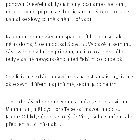
pohovor. Otevřel nabitý diář plný poznámek, setkání,
něco si do něj připsal a s brejličkami na špičce nosu se
usmál se slovy, co mě k němu přivádí.
Najednou ze mě všechno spadlo. Cítila jsem se tak
nějak doma, Slovan potkal Slovana. Vyprávěla jsem mu
část svého osobního příběhu, ale i toho amerického,
tedy vlastně newyorského a teď čekám, co bude dál …
Chvíli listuje v diáři, prověří mé znalosti angličtiny, listuje
dále svým diářem, napíná mě, sedím jako na trní ….
„Pokud máš odpoledne volno a můžeš se dostavit na
Manhattan, měl bych pro Tebe zajímavou nabídku“.
Jakou? Od kdy? Čeho se to týká? Vím, všeho s mírou, ale
přeci jen, stačí náznak …