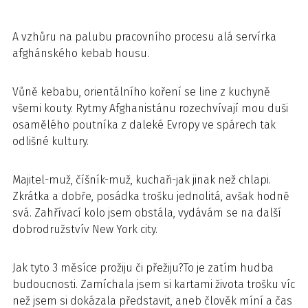
A vzhůru na palubu pracovního procesu alá servírka
afghánského kebab housu.
Vůně kebabu, orientálního koření se line z kuchyně
všemi kouty. Rytmy Afghanistánu rozechvívají mou duši
osamělého poutníka z daleké Evropy ve spárech tak
odlišné kultury.
Majitel-muž, číšník-muž, kuchaři-jak jinak než chlapi.
Zkrátka a dobře, posádka trošku jednolitá, avšak hodně
svá. Zahřívací kolo jsem obstála, vydávám se na další
dobrodružstvív New York city.
Jak tyto 3 měsíce prožiju či přežiju?To je zatím hudba
budoucnosti. Zamíchala jsem si kartami života trošku víc
než jsem si dokázala představit, aneb člověk míní a čas