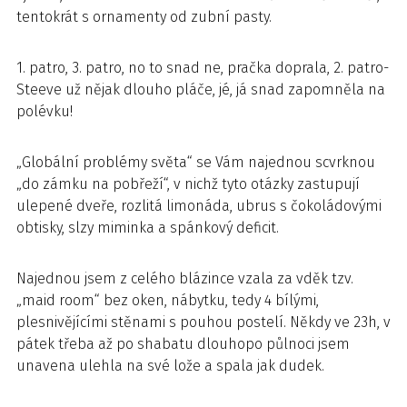
tentokrát s ornamenty od zubní pasty.
1. patro, 3. patro, no to snad ne, pračka doprala, 2. patro-
Steeve už nějak dlouho pláče, jé, já snad zapomněla na
polévku!
„Globální problémy světa“ se Vám najednou scvrknou
„do zámku na pobřeží“, v nichž tyto otázky zastupují
ulepené dveře, rozlitá limonáda, ubrus s čokoládovými
obtisky, slzy miminka a spánkový deficit.
Najednou jsem z celého blázince vzala za vděk tzv.
„maid room“ bez oken, nábytku, tedy 4 bílými,
plesnivějícími stěnami s pouhou postelí. Někdy ve 23h, v
pátek třeba až po shabatu dlouhopo půlnoci jsem
unavena ulehla na své lože a spala jak dudek.