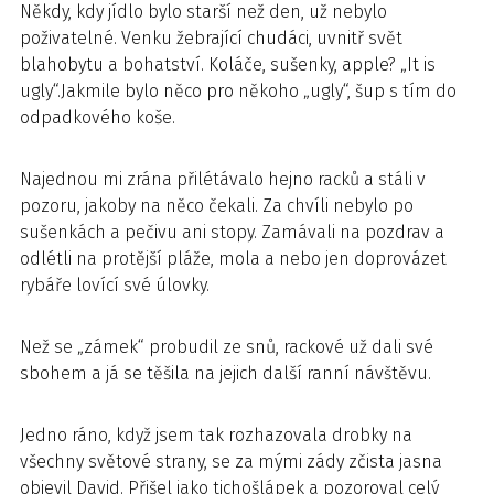
Někdy, kdy jídlo bylo starší než den, už nebylo
poživatelné. Venku žebrající chudáci, uvnitř svět
blahobytu a bohatství. Koláče, sušenky, apple? „It is
ugly“.Jakmile bylo něco pro někoho „ugly“, šup s tím do
odpadkového koše.
Najednou mi zrána přilétávalo hejno racků a stáli v
pozoru, jakoby na něco čekali. Za chvíli nebylo po
sušenkách a pečivu ani stopy. Zamávali na pozdrav a
odlétli na protější pláže, mola a nebo jen doprovázet
rybáře lovící své úlovky.
Než se „zámek“ probudil ze snů, rackové už dali své
sbohem a já se těšila na jejich další ranní návštěvu.
Jedno ráno, když jsem tak rozhazovala drobky na
všechny světové strany, se za mými zády zčista jasna
objevil David. Přišel jako tichošlápek a pozoroval celý