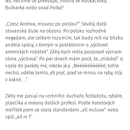
No, nechme se překvapit, možná že RuskaČeška,
Bulharka nebo snad Polka?
„Czesc Andrea, mluvisz po polsku?“ Skvělý, další
slovanská duše na obzoru. Po polsku rozhodně
negadam, ale celkem rozumím, tak budu mít na blízku
anděla spásy, s kterým si poklábosím o „výchově
amerických robátek“. Záhy bych měla poopravit význam
slova „výchova“. Po pár dnech mám pocit, že „mládež“ si
vzala do parády mě, nikoliv já ji. „Nééééééééééé, tohle
nechci, udělej tamto, jdi pryč, pojď se mnou na ryby, stůj
v bráně, …“
Záhy mě pasují na vrchního: kuchaře, fotbalistu, rybáře,
plavčíka a miliony dalších profesí. Podle hotelových
měřítek jsem se stala standardem „all inclusiv“ nebo
spíš „all in 1“.