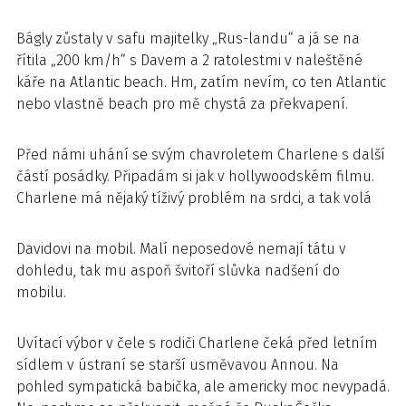
Bágly zůstaly v safu majitelky „Rus-landu“ a já se na
řítila „200 km/h“ s Davem a 2 ratolestmi v naleštěné
káře na Atlantic beach. Hm, zatím nevím, co ten Atlantic
nebo vlastně beach pro mě chystá za překvapení.
Před námi uhání se svým chavroletem Charlene s další
částí posádky. Připadám si jak v hollywoodském filmu.
Charlene má nějaký tíživý problém na srdci, a tak volá
Davidovi na mobil. Malí neposedové nemají tátu v
dohledu, tak mu aspoň švitoří slůvka nadšení do
mobilu.
Uvítací výbor v čele s rodiči Charlene čeká před letním
sídlem v ústraní se starší usměvavou Annou. Na
pohled sympatická babička, ale americky moc nevypadá.