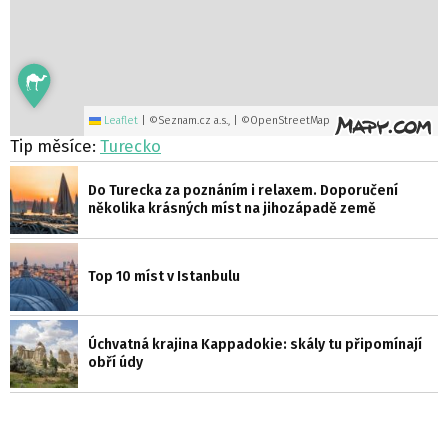
Leaflet
|
©Seznam.cz a.s., | ©OpenStreetMap
Tip měsíce:
Turecko
Do Turecka za poznáním i relaxem. Doporučení
několika krásných míst na jihozápadě země
Top 10 míst v Istanbulu
Úchvatná krajina Kappadokie: skály tu připomínají
obří údy