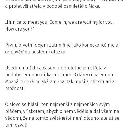
a proletivší střela v podobě osmiletého Maxe.
„Hi, nice to meet you. Come in, we are waiting for you.
How are you?“
První, prvotní dojem zatím fine, jako koneckonců moje
odpověď na poslední otázku.
Usednu na židlí a časem neprolétne jen střela v
podobě jednoho dítka, ale hned 3 dárečci najednou.
Možná je čeká nějaká změna, tak musí zjistit situaci a
možnosti.
O slovo se hlásí i ten nejmenší z nejmenších svým
pláčem, vřískotem, abych o něm věděla a dal všem na
vědomí, že na tomto světě ještě není dlouho, ale už se
umí ozvat!