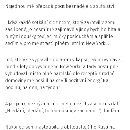
Najednou mě přepadá pocit beznaděje a zoufalství.
I když každé setkání s cizincem, který zakotvil v zemi
zaslíbené, je nesmírně zajímavé a jindy bych ho hltala
plnými doušky, teď jen mlčky poslouchám a splihle
sedím v pro mě strastí plném letním New Yorku.
Ind, který se vypravil s dolarem v kapse, jak mi vyprávěl,
před x lety do vysněného New Yorku a tady postupně
vybudoval místo plné pamlsků dle receptů z rodné
domoviny mě posílil na chvíli pozitivní energií.Na
hodinu, na den, na týden?
A jak jinak, nezbývá mi nic jiného než jít zase o kus dál.
„Hledání, hledání, to nám úsměv zachrání …“, doufám.
Nakonec jsem nastoupila u obtloustlejšího Rusa na