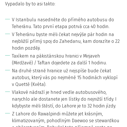
Vypadalo by to asi takto:
V Istanbulu nasedněte do přímého autobusu do
Teheránu. Tato první etapa potrvá cca 40 hodin.
V Teheránu byste měli čekat nejvýše pár hodin na
nejbližší přímý spoj do Zahedanu, kam dorazíte o 22
hodin později.
Taxíkem na pákistánskou hranici v Mirjaveh
(Mirdžavé) / Taftan dojedete za další 1 hodinu.
Na druhé straně hranice už nejspíše bude čekat
autobus, který vás po nejméně 15 hodinách vyklopí
v Quettě (Kvéta).
Vlakové nádraží je hned vedle autobusového,
narychlo ale dostanete jen lístky do nejnižší třídy. I
kdybyste měli štěstí, do Lahore je to 32 hodin jízdy.
Z Lahore do Rawalpindi můžete jet krásným,
klimatizovaným, pohodlným Daewoo se stewardkou