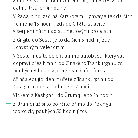
a občerstvením. Bohužel tato příjemná cesta po
dálnici trvá jen 4 hodiny.
V Rawalpindi začíná Karakoram Highway a tak dalších
nejméně 15 hodin jízdy do Gilgitu strávíte
v serpentinách nad stametrovými propastmi.
Z Gilgitu do Sostu je to dalších 5 hodin jízdy
úchvatnými velehorami.
V Sostu musíte do oficiálního autobusu, který vás
dopraví přes hranici do čínského Tashkurganu za
pouhých 8 hodin včetně hraničních formalit.
Až následující den můžete z Tashkurganu do
Kashgaru opět autobusem; 7 hodin.
Vlakem z Kashgaru do Ürümqi je to 24 hodin.
Z Ürümqi už si to pofrčíte přímo do Pekingu –
teoreticky pouhých 50 hodin jízdy.