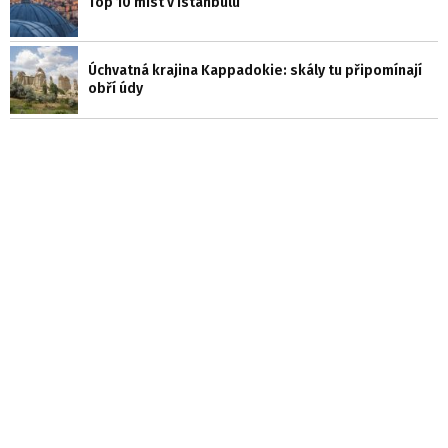
Top 10 míst v Istanbulu
Úchvatná krajina Kappadokie: skály tu připomínají
obří údy