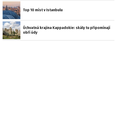
Top 10 míst v Istanbulu
Úchvatná krajina Kappadokie: skály tu připomínají
obří údy