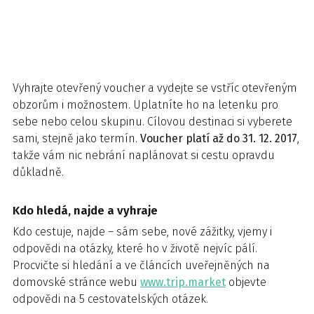
Vyhrajte otevřený voucher a vydejte se vstříc otevřeným
obzorům i možnostem. Uplatníte ho na letenku pro
sebe nebo celou skupinu. Cílovou destinaci si vyberete
sami, stejně jako termín.
Voucher platí až do 31. 12. 2017
,
takže vám nic nebrání naplánovat si cestu opravdu
důkladně.
Kdo hledá, najde a vyhraje
Kdo cestuje, najde – sám sebe, nové zážitky, vjemy i
odpovědi na otázky, které ho v životě nejvíc pálí.
Procvičte si hledání a ve článcích uveřejněných na
domovské stránce webu
www.trip.market
objevte
odpovědi na 5 cestovatelských otázek.