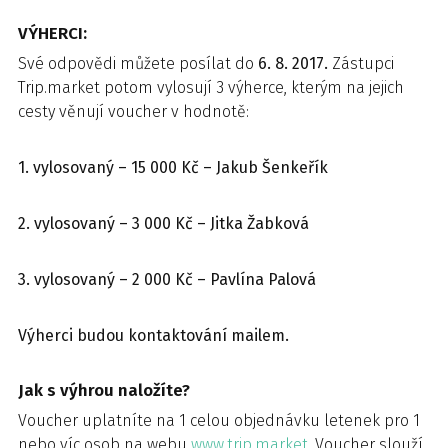
VÝHERCI:
Své odpovědi můžete posílat do
6. 8. 2017.
Zástupci
Trip.market potom vylosují 3 výherce, kterým na jejich
cesty věnují voucher v hodnotě:
1. vylosovaný – 15 000 Kč – Jakub Šenkeřík
2. vylosovaný – 3 000 Kč – Jitka Žabková
3. vylosovaný – 2 000 Kč – Pavlína Palová
Výherci budou kontaktování mailem.
Jak s výhrou naložíte?
Voucher uplatníte na 1 celou objednávku letenek pro 1
nebo víc osob na webu
www.trip.market
. Voucher slouží