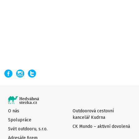
O nás
Outdoorová cestovní
kancelář Kudrna
Spolupráce
CK Mundo – aktivní dovolená
Svět outdooru, s.r.o.
Adresáře firem