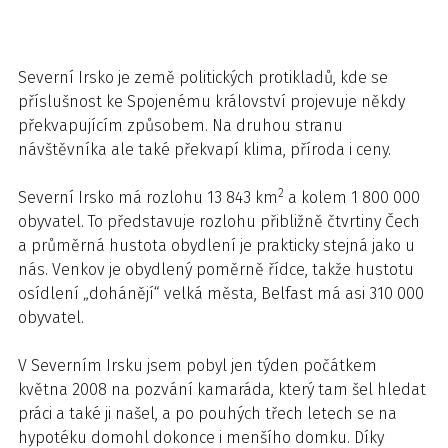
Severní Irsko je země politických protikladů, kde se
příslušnost ke Spojenému království projevuje někdy
překvapujícím způsobem. Na druhou stranu
návštěvníka ale také překvapí klima, příroda i ceny.
2
Severní Irsko má rozlohu 13 843 km
a kolem 1 800 000
obyvatel. To představuje rozlohu přibližně čtvrtiny Čech
a průměrná hustota obydlení je prakticky stejná jako u
nás. Venkov je obydlený poměrně řídce, takže hustotu
osídlení „dohánějí“ velká města, Belfast má asi 310 000
obyvatel.
V Severním Irsku jsem pobyl jen týden počátkem
května 2008 na pozvání kamaráda, který tam šel hledat
práci a také ji našel, a po pouhých třech letech se na
hypotéku domohl dokonce i menšího domku. Díky