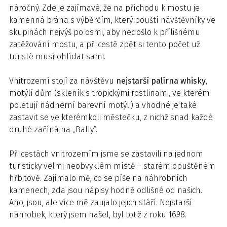
náročný. Zde je zajímavé, že na příchodu k mostu je
kamenná brána s výběrčím, který pouští návštěvníky ve
skupinách nejvýš po osmi, aby nedošlo k přílišnému
zatěžování mostu, a při cestě zpět si tento počet už
turisté musí ohlídat sami.
Vnitrozemí stojí za návštěvu
nejstarší palírna whisky
,
motýlí dům (skleník s tropickými rostlinami, ve kterém
poletují nádherní barevní motýli) a vhodné je také
zastavit se ve kterémkoli městečku, z nichž snad každé
druhé začíná na „Bally“.
Při cestách vnitrozemím jsme se zastavili na jednom
turisticky velmi neobvyklém místě – starém opuštěném
hřbitově. Zajímalo mě, co se píše na náhrobních
kamenech, zda jsou nápisy hodně odlišné od našich.
Ano, jsou, ale více mě zaujalo jejich stáří. Nejstarší
náhrobek, který jsem našel, byl totiž z roku 1698.