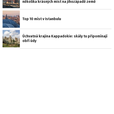
několika krásných míst na jihozápadě země
Top 10 míst v Istanbulu
Úchvatná krajina Kappadokie: skály tu připomínají
obří údy