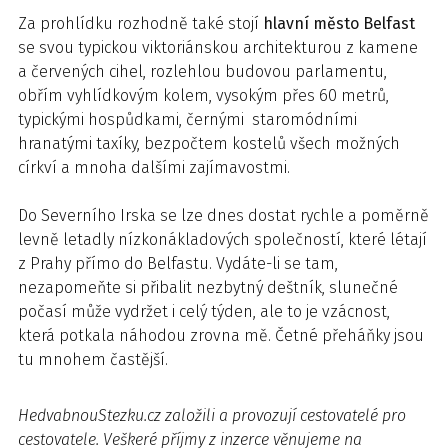
Za prohlídku rozhodně také stojí
hlavní město Belfast
se svou typickou viktoriánskou architekturou z kamene
a červených cihel, rozlehlou budovou parlamentu,
obřím vyhlídkovým kolem, vysokým přes 60 metrů,
typickými hospůdkami, černými staromódními
hranatými taxíky, bezpočtem kostelů všech možných
církví a mnoha dalšími zajímavostmi.
Do Severního Irska se lze dnes dostat rychle a poměrně
levně letadly nízkonákladových společností, které létají
z Prahy přímo do Belfastu. Vydáte-li se tam,
nezapomeňte si přibalit nezbytný deštník, slunečné
počasí může vydržet i celý týden, ale to je vzácnost,
která potkala náhodou zrovna mě. Četné přeháňky jsou
tu mnohem častější.
HedvabnouStezku.cz
založili a provozují cestovatelé pro
cestovatele. Veškeré příjmy z inzerce věnujeme na