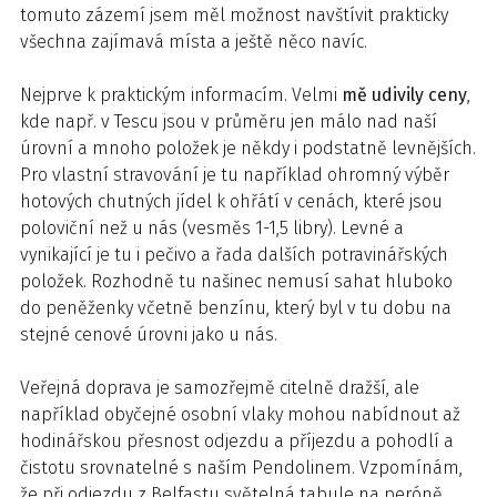
tomuto zázemí jsem měl možnost navštívit prakticky
všechna zajímavá místa a ještě něco navíc.
Nejprve k praktickým informacím. Velmi
mě udivily ceny
,
kde např. v Tescu jsou v průměru jen málo nad naší
úrovní a mnoho položek je někdy i podstatně levnějších.
Pro vlastní stravování je tu například ohromný výběr
hotových chutných jídel k ohřátí v cenách, které jsou
poloviční než u nás (vesměs 1-1,5 libry). Levné a
vynikající je tu i pečivo a řada dalších potravinářských
položek. Rozhodně tu našinec nemusí sahat hluboko
do peněženky včetně benzínu, který byl v tu dobu na
stejné cenové úrovni jako u nás.
Veřejná doprava je samozřejmě citelně dražší, ale
například obyčejné osobní vlaky mohou nabídnout až
hodinářskou přesnost odjezdu a příjezdu a pohodlí a
čistotu srovnatelné s naším Pendolinem. Vzpomínám,
že při odjezdu z Belfastu světelná tabule na peróně