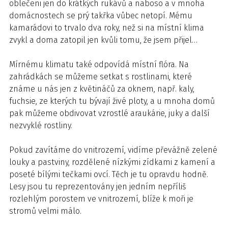
oblečeni jen do krátkých rukávů a naboso a v mnoha
domácnostech se prý takřka vůbec netopí. Mému
kamarádovi to trvalo dva roky, než si na místní klima
zvykl a doma zatopil jen kvůli tomu, že jsem přijel…
Mírnému klimatu také odpovídá místní flóra. Na
zahrádkách se můžeme setkat s rostlinami, které
známe u nás jen z květináčů za oknem, např. kaly,
fuchsie, ze kterých tu bývají živé ploty, a u mnoha domů
pak můžeme obdivovat vzrostlé araukárie, juky a další
nezvyklé rostliny.
Pokud zavítáme do vnitrozemí, vidíme převážně zelené
louky a pastviny, rozdělené nízkými zídkami z kamení a
poseté bílými tečkami ovcí. Těch je tu opravdu hodně.
Lesy jsou tu reprezentovány jen jedním nepříliš
rozlehlým porostem ve vnitrozemí, blíže k moři je
stromů velmi málo.