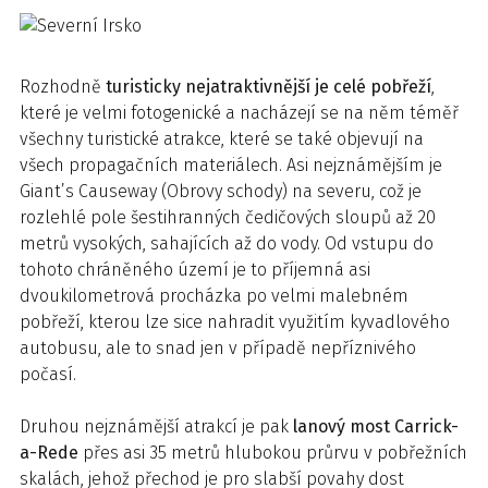
Rozhodně
turisticky nejatraktivnější je celé pobřeží
,
které je velmi fotogenické a nacházejí se na něm téměř
všechny turistické atrakce, které se také objevují na
všech propagačních materiálech. Asi nejznámějším je
Giant’s Causeway (Obrovy schody) na severu, což je
rozlehlé pole šestihranných čedičových sloupů až 20
metrů vysokých, sahajících až do vody. Od vstupu do
tohoto chráněného území je to příjemná asi
dvoukilometrová procházka po velmi malebném
pobřeží, kterou lze sice nahradit využitím kyvadlového
autobusu, ale to snad jen v případě nepříznivého
počasí.
Druhou nejznámější atrakcí je pak
lanový most Carrick-
a-Rede
přes asi 35 metrů hlubokou průrvu v pobřežních
skalách, jehož přechod je pro slabší povahy dost