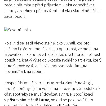
začala pět minut před příjezdem vlaku odpočítávat
minuty a vteřiny a při dosažení nul vlak skutečně přijel a
začal brzdit.
Po silnici se jezdí vlevo stejně jako v Anglii, což pro
našeho řidiče znamená velikou opatrnost, zejména na
křižovatkách a kruhových objezdech. Je tu také možnost
použít na krátký výlet do Skotska rychlého trajektu, který
mnozí Irové využívají k víkendovým výletům „na
pevninu“ a k nákupům.
Hospodářsky je Severní Irsko zcela závislé na Anglii,
protože průmysl je tu velmi málo rozvinutý a podstatná
část spotřeby se musí dovážet z Anglie. Zboží končí
v
přístavním městě Larne
, odkud se pak rozváží do
obchodních řetězců a dalším odběratelům.