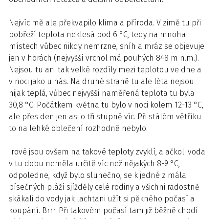
Nejvíc mě ale překvapilo klima a příroda. V zimě tu při
pobřeží teplota neklesá pod 6 °C, tedy na mnoha
místech vůbec nikdy nemrzne, sníh a mráz se objevuje
jen v horách (nejvyšší vrchol má pouhých 848 m n.m.).
Nejsou tu ani tak velké rozdíly mezi teplotou ve dne a
v noci jako u nás. Na druhé straně tu ale léta nejsou
nijak teplá, vůbec nejvyšší naměřená teplota tu byla
30,8 °C. Počátkem května tu bylo v noci kolem 12-13 °C,
ale přes den jen asi o tři stupně víc. Při stálém větříku
to na lehké oblečení rozhodně nebylo.
Irové jsou ovšem na takové teploty zvyklí, a ačkoli voda
v tu dobu neměla určitě víc než nějakých 8-9 °C,
odpoledne, když bylo slunečno, se k jedné z mála
písečných pláží sjížděly celé rodiny a všichni radostně
skákali do vody jak lachtani užít si pěkného počasí a
koupání. Brrr. Při takovém počasí tam již běžně chodí