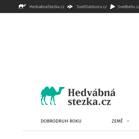
HedvabnaStezka.cz
SvetOutdooru.cz
SvetBehu.c
DOBRODRUH ROKU
ZEMĚ