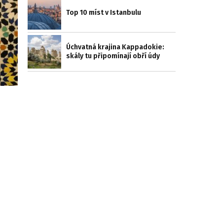
Top 10 míst v Istanbulu
Úchvatná krajina Kappadokie:
skály tu připomínají obří údy