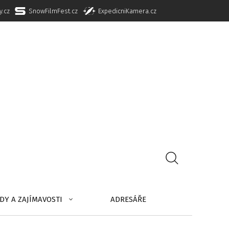
y.cz
SnowFilmFest.cz
ExpedicniKamera.cz
DY A ZAJÍMAVOSTI
ADRESÁŘE