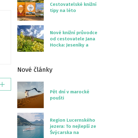
Cestovatelské knižní
tipy na léto
Nové knižní průvodce
od cestovatele Jana
Hocka: Jeseníky a
Severní stezka
Slovenskem
Nové články
Pět dní v marocké
poušti
Region Lucernského
jezera: To nejlepší ze
Švýcarska na