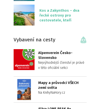
překvapivě malém
území
Kos a Zakynthos – dva
řecké ostrovy pro
cestovatele, kteří
chtějí něco jiného než
Krétu
Vybavení na cesty
Alpenverein Česko-
Slovensko
Nejvýhodnější členství je právě
v této oficiální sekci
Mapy a průvodci VŠECH
zemí světa
Na KnihyNaHory.cz
Altra LONE PEAK 9+