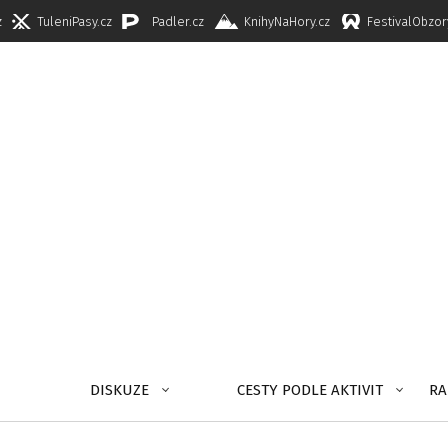
z
TuleniPasy.cz
Padler.cz
KnihyNaHory.cz
FestivalObzor
DISKUZE
CESTY PODLE AKTIVIT
RA