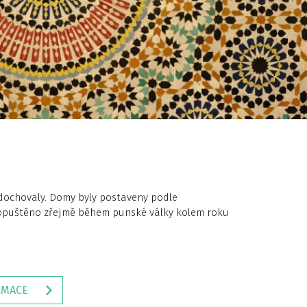
dochovaly. Domy byly postaveny podle
 opuštěno zřejmě během punské války kolem roku
RMACE