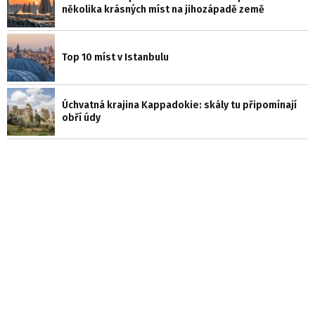
několika krásných míst na jihozápadě země
Top 10 míst v Istanbulu
Úchvatná krajina Kappadokie: skály tu připomínají
obří údy