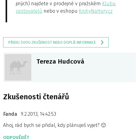
jiných) najdete v prodejně v pražském
Klubu
cestovatelů
nebo v eshopu
KnihyNaHory.cz
PŘIDEJ SVOU ZKUŠENOST NEBO DOPLŇ INFORMACE
Tereza Hudcová
Zkušenosti čtenářů
Fanda
9.2.2013, 14:42:53
Ahoj, rád bych se přidal, kdy plánuješ vyjet? 🙂
ODPOVĚDĚT