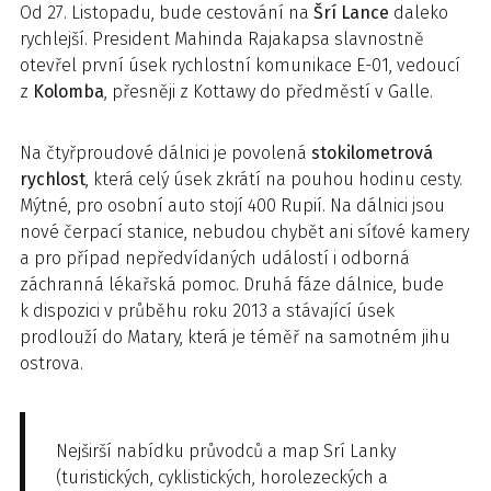
Od 27. Listopadu, bude cestování na
Šrí Lance
daleko
rychlejší. President Mahinda Rajakapsa slavnostně
otevřel první úsek rychlostní komunikace E-01, vedoucí
z
Kolomba
, přesněji z Kottawy do předměstí v Galle.
Na čtyřproudové dálnici je povolená
stokilometrová
rychlost
, která celý úsek zkrátí na pouhou hodinu cesty.
Mýtné, pro osobní auto stojí 400 Rupií. Na dálnici jsou
nové čerpací stanice, nebudou chybět ani síťové kamery
a pro případ nepředvídaných událostí i odborná
záchranná lékařská pomoc. Druhá fáze dálnice, bude
k dispozici v průběhu roku 2013 a stávající úsek
prodlouží do Matary, která je téměř na samotném jihu
ostrova.
Nejširší nabídku průvodců a map Srí Lanky
(turistických, cyklistických, horolezeckých a