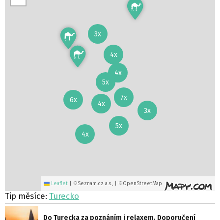
3x
4x
4x
5x
7x
6x
4x
3x
5x
4x
Leaflet
|
©Seznam.cz a.s., | ©OpenStreetMap
Tip měsíce:
Turecko
Do Turecka za poznáním i relaxem. Doporučení