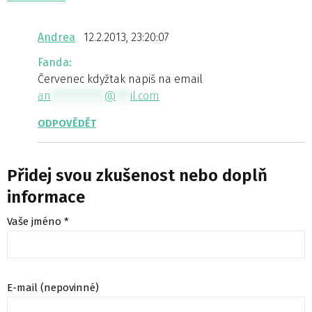
Andrea
12.2.2013, 23:20:07
Fanda:
Červenec kdyžtak napiš na email
an
***********
@
***
il.com
ODPOVĚDĚT
Přidej svou zkušenost nebo doplň
informace
Vaše jméno *
E-mail (nepovinné)