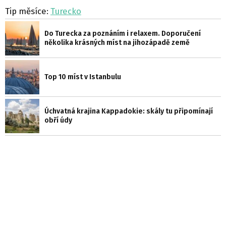
Tip měsíce:
Turecko
Do Turecka za poznáním i relaxem. Doporučení
několika krásných míst na jihozápadě země
Top 10 míst v Istanbulu
Úchvatná krajina Kappadokie: skály tu připomínají
obří údy