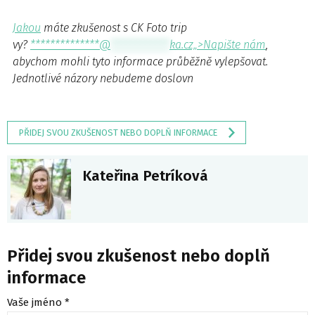
Jakou
máte zkušenost s CK Foto trip
vy?
**************@
************
ka.cz„>Napište nám
,
abychom mohli tyto informace průběžně vylepšovat.
Jednotlivé názory nebudeme doslovn
PŘIDEJ SVOU ZKUŠENOST NEBO DOPLŇ INFORMACE
Kateřina Petríková
Přidej svou zkušenost nebo doplň
informace
Vaše jméno *