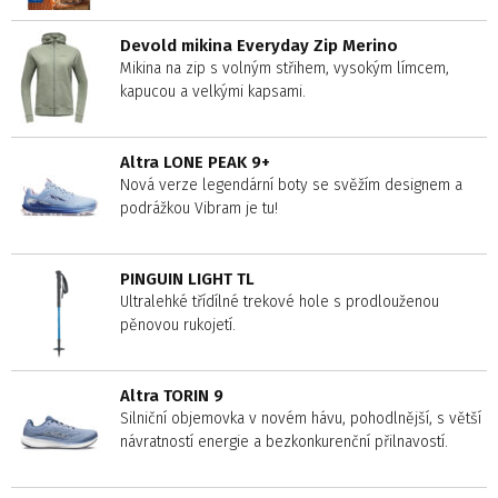
Devold mikina Everyday Zip Merino
Mikina na zip s volným střihem, vysokým límcem,
kapucou a velkými kapsami.
Altra LONE PEAK 9+
Nová verze legendární boty se svěžím designem a
podrážkou Vibram je tu!
PINGUIN LIGHT TL
Ultralehké třídílné trekové hole s prodlouženou
pěnovou rukojetí.
Altra TORIN 9
Silniční objemovka v novém hávu, pohodlnější, s větší
návratností energie a bezkonkurenční přilnavostí.