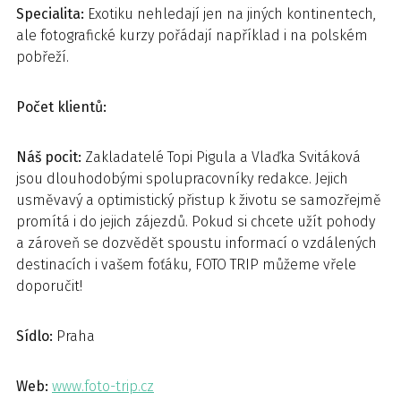
Specialita:
Exotiku nehledají jen na jiných kontinentech,
ale fotografické kurzy pořádají například i na polském
pobřeží.
Počet klientů:
Náš pocit:
Zakladatelé Topi Pigula a Vlaďka Svitáková
jsou dlouhodobými spolupracovníky redakce. Jejich
usměvavý a optimistický přistup k životu se samozřejmě
promítá i do jejich zájezdů. Pokud si chcete užít pohody
a zároveň se dozvědět spoustu informací o vzdálených
destinacích i vašem foťáku, FOTO TRIP můžeme vřele
doporučit!
Sídlo:
Praha
Web:
www.foto-trip.cz