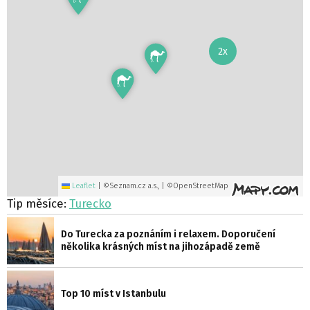
2x
Leaflet
|
©Seznam.cz a.s., | ©OpenStreetMap
Tip měsíce:
Turecko
Do Turecka za poznáním i relaxem. Doporučení
několika krásných míst na jihozápadě země
Top 10 míst v Istanbulu