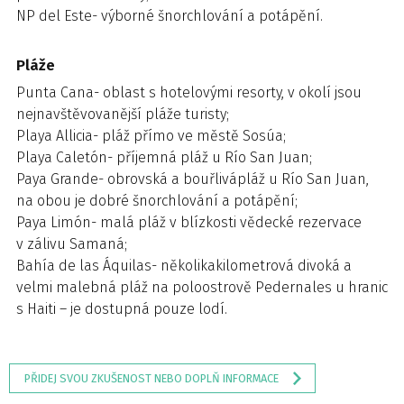
NP del Este- výborné šnorchlování a potápění.
Pláže
Punta Cana- oblast s hotelovými resorty, v okolí jsou
nejnavštěvovanější pláže turisty;
Playa Allicia- pláž přímo ve městě Sosúa;
Playa Caletón- příjemná pláž u Río San Juan;
Paya Grande- obrovská a bouřlivápláž u Río San Juan,
na obou je dobré šnorchlování a potápění;
Paya Limón- malá pláž v blízkosti vědecké rezervace
v zálivu Samaná;
Bahía de las Áquilas- několikakilometrová divoká a
velmi malebná pláž na poloostrově Pedernales u hranic
s Haiti – je dostupná pouze lodí.
PŘIDEJ SVOU ZKUŠENOST NEBO DOPLŇ INFORMACE