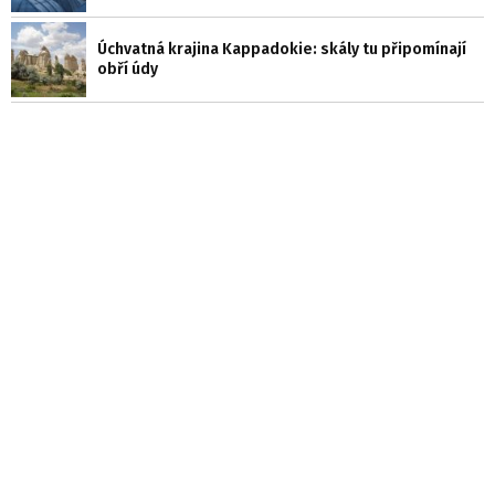
Úchvatná krajina Kappadokie: skály tu připomínají
obří údy