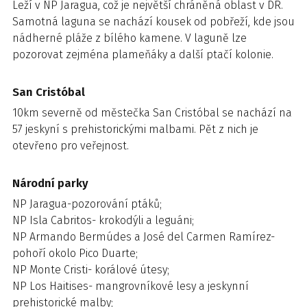
Leží v NP Jaragua, což je největší chráněná oblast v DR.
Samotná laguna se nachází kousek od pobřeží, kde jsou
nádherné pláže z bílého kamene. V laguně lze
pozorovat zejména plameňáky a další ptačí kolonie.
San Cristóbal
10km severně od městečka San Cristóbal se nachází na
57 jeskyní s prehistorickými malbami. Pět z nich je
otevřeno pro veřejnost.
Národní parky
NP Jaragua-pozorování ptáků;
NP Isla Cabritos- krokodýli a leguáni;
NP Armando Bermúdes a José del Carmen Ramírez-
pohoří okolo Pico Duarte;
NP Monte Cristi- korálové útesy;
NP Los Haitises- mangrovníkové lesy a jeskynní
prehistorické malby;