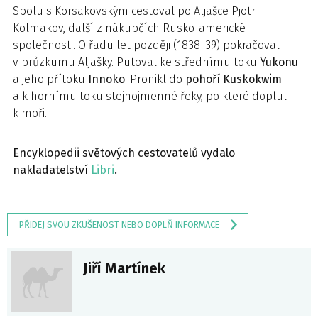
Spolu s Korsakovským cestoval po Aljašce Pjotr
Kolmakov, další z nákupčích Rusko-americké
společnosti. O řadu let později (1838–39) pokračoval
v průzkumu Aljašky. Putoval ke střednímu toku
Yukonu
a jeho přítoku
Innoko
. Pronikl do
pohoří Kuskokwim
a k hornímu toku stejnojmenné řeky, po které doplul
k moři.
Encyklopedii světových cestovatelů vydalo
nakladatelství
Libri
.
PŘIDEJ SVOU ZKUŠENOST NEBO DOPLŇ INFORMACE
Jiří Martínek