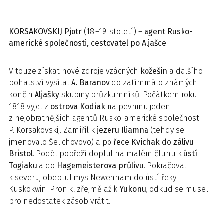
KORSAKOVSKIJ
Pjotr
(18.–19. století) –
agent Rusko-
americké společnosti, cestovatel po Aljašce
V touze získat nové zdroje vzácných
kožešin
a dalšího
bohatství vysílal
A. Baranov
do zatímmálo známých
končin
Aljašky
skupiny průzkumníků. Počátkem roku
1818 vyjel z
ostrova Kodiak
na pevninu jeden
z nejobratnějších agentů Rusko-americké společnosti
P. Korsakovskij. Zamířil k
jezeru Iliamna
(tehdy se
jmenovalo Šelichovovo) a po
řece Kvichak
do
zálivu
Bristol
. Podél pobřeží doplul na malém člunu k
ústí
Togiaku
a do
Hagemeisterova průlivu
. Pokračoval
k severu, obeplul mys Newenham do ústí řeky
Kuskokwin. Pronikl zřejmě až k
Yukonu
, odkud se musel
pro nedostatek zásob vrátit.