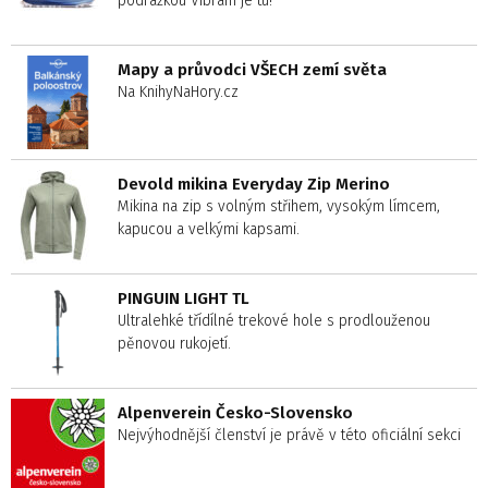
podrážkou Vibram je tu!
Mapy a průvodci VŠECH zemí světa
Na KnihyNaHory.cz
Devold mikina Everyday Zip Merino
Mikina na zip s volným střihem, vysokým límcem,
kapucou a velkými kapsami.
PINGUIN LIGHT TL
Ultralehké třídílné trekové hole s prodlouženou
pěnovou rukojetí.
Alpenverein Česko-Slovensko
Nejvýhodnější členství je právě v této oficiální sekci