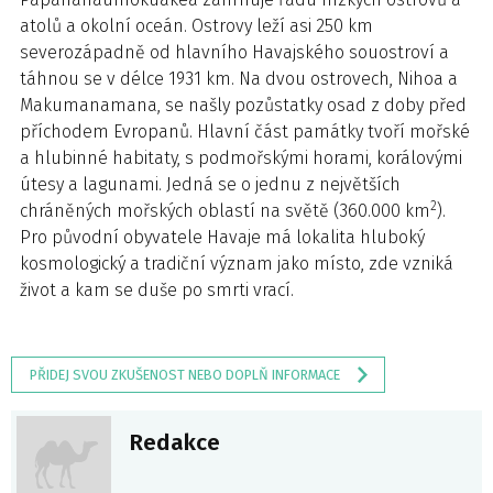
atolů a okolní oceán. Ostrovy leží asi 250 km
severozápadně od hlavního Havajského souostroví a
táhnou se v délce 1931 km. Na dvou ostrovech, Nihoa a
Makumanamana, se našly pozůstatky osad z doby před
příchodem Evropanů. Hlavní část památky tvoří mořské
a hlubinné habitaty, s podmořskými horami, korálovými
útesy a lagunami. Jedná se o jednu z největších
2
chráněných mořských oblastí na světě (360.000 km
).
Pro původní obyvatele Havaje má lokalita hluboký
kosmologický a tradiční význam jako místo, zde vzniká
život a kam se duše po smrti vrací.
PŘIDEJ SVOU ZKUŠENOST NEBO DOPLŇ INFORMACE
Redakce