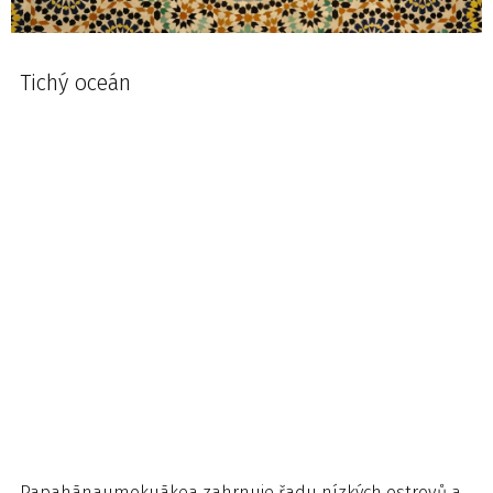
Tichý oceán
Papahānaumokuākea zahrnuje řadu nízkých ostrovů a