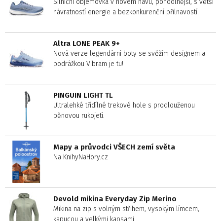
Silniční objemovka v novém hávu, pohodlnější, s větší
návratností energie a bezkonkurenční přilnavostí.
Altra LONE PEAK 9+
Nová verze legendární boty se svěžím designem a
podrážkou Vibram je tu!
PINGUIN LIGHT TL
Ultralehké třídílné trekové hole s prodlouženou
pěnovou rukojetí.
Mapy a průvodci VŠECH zemí světa
Na KnihyNaHory.cz
Devold mikina Everyday Zip Merino
Mikina na zip s volným střihem, vysokým límcem,
kapucou a velkými kapsami.