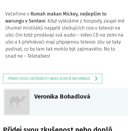
Večeříme v
Rumah makan Mickey, nejlepším to
warungu v Sentani
. Když vylézáme z hospody, zaujal mě
chumel místňáků napjatě sledujících cosi v televizi na
ulici. Oni totiž prodávají svá audio – video CD na zemi na
ulici a k přehrávači mají připojenou televizi. Jdu se taky
podívat, co by tam tak mohlo být zajímavého. No to
snad ne – Teletabies!
PŘIDEJ SVOU ZKUŠENOST NEBO DOPLŇ INFORMACE
Veronika Bohadlová
Přidej svou zkušenost nebo doplň