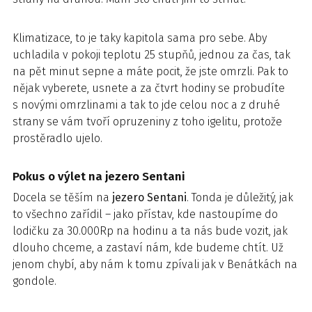
Klimatizace, to je taky kapitola sama pro sebe. Aby
uchladila v pokoji teplotu 25 stupňů, jednou za čas, tak
na pět minut sepne a máte pocit, že jste omrzli. Pak to
nějak vyberete, usnete a za čtvrt hodiny se probudíte
s novými omrzlinami a tak to jde celou noc a z druhé
strany se vám tvoří opruzeniny z toho igelitu, protože
prostěradlo ujelo.
Pokus o výlet na jezero Sentani
Docela se těším na
jezero Sentani
. Tonda je důležitý, jak
to všechno zařídil – jako přístav, kde nastoupíme do
lodičku za 30.000Rp na hodinu a ta nás bude vozit, jak
dlouho chceme, a zastaví nám, kde budeme chtít. Už
jenom chybí, aby nám k tomu zpívali jak v Benátkách na
gondole.