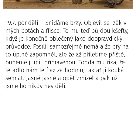
19.7. pondělí – Snídáme brzy. Objevil se Izák v
mých botách a flísce. To mu teď půjdou kšefty,
když je konečně oblečený jako doopravdický
průvodce. Fosílii samozřejmě nemá a že prý na
to úplně zapomněl, ale že až přiletíme příště,
budeme ji mít připravenou. Tonda mu říká, že
letadlo nám letí až za hodinu, tak ať jí kouká
sehnat. Jasně jasně a opět zmizel a pak už
jsme ho nikdy neviděli.