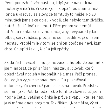
První podezřelá věc nastala, když jsme nasedli na
motorky a naši řidiči se rozjeli na opačnou stranu, než
Tonda ukazoval, se slovy, že tamtudy to nejde. Po 20
minutách jsme sice dojeli k vodě, ale nebylo tam živáčka,
natož nějaká loď k najmutí. Přeci jenom se nemůžu
udržet a nahlas se divím. Tonda, aby nevypadal jako
blbec, seřval řidiče, proč jsme sem jezdili, když on sem
nechtěl. Problém je v tom, že ani on pořádně neví, kam
chce. Chlapíci řekli: „A ja“ a jeli zpátky.
Za dalších dvacet minut jsme zase u hotelu. Zapomněla
jsem napsat, že při snídani nás zaujal člověk, který
dojednával nocleh v indonéštině a mezi řečí pronesl
česky: „No vy jste se snad posrali“ a pokračoval
indonésky. Za chvíli už jsme se seznamovali. Představil
se nám jako Petr Jahoda. Tak o tomhle člověku už jsem
hodně četla. Většina článků je právě z Papui. Ptal se nás,
jaký máme dnes program. Tak říkám: „Normálka, výlet