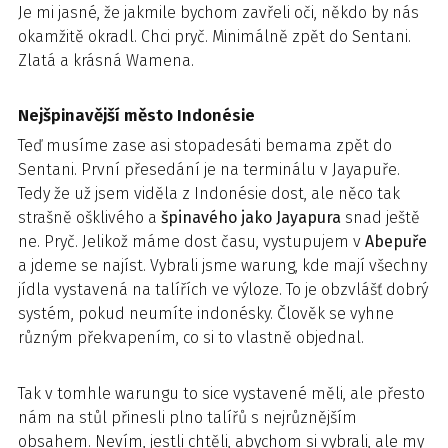
Je mi jasné, že jakmile bychom zavřeli oči, někdo by nás
okamžitě okradl. Chci pryč. Minimálně zpět do Sentani.
Zlatá a krásná Wamena.
Nejšpinavější město Indonésie
Teď musíme zase asi stopadesáti bemama zpět do
Sentani. První přesedání je na terminálu v Jayapuře.
Tedy že už jsem viděla z Indonésie dost, ale něco tak
strašně ošklivého a
špinavého jako Jayapura
snad ještě
ne. Pryč. Jelikož máme dost času, vystupujem v
Abepuře
a jdeme se najíst. Vybrali jsme warung, kde mají všechny
jídla vystavená na talířích ve výloze. To je obzvlášť dobrý
systém, pokud neumíte indonésky. Člověk se vyhne
různým překvapením, co si to vlastně objednal.
Tak v tomhle warungu to sice vystavené měli, ale přesto
nám na stůl přinesli plno talířů s nejrůznějším
obsahem. Nevím, jestli chtěli, abychom si vybrali, ale my