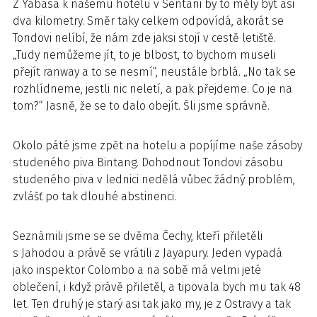
Z Yabasa k našemu hotelu v Sentani by to měly být asi
dva kilometry. Směr taky celkem odpovídá, akorát se
Tondovi nelíbí, že nám zde jaksi stojí v cestě letiště.
„Tudy nemůžeme jít, to je blbost, to bychom museli
přejít ranway a to se nesmí“, neustále brblá. „No tak se
rozhlídneme, jestli nic neletí, a pak přejdeme. Co je na
tom?“ Jasně, že se to dalo obejít. Šli jsme správně.
Okolo páté jsme zpět na hotelu a popíjíme naše zásoby
studeného piva Bintang. Dohodnout Tondovi zásobu
studeného piva v lednici nedělá vůbec žádný problém,
zvlášť po tak dlouhé abstinenci.
Seznámili jsme se se dvěma Čechy, kteří přiletěli
s Jahodou a právě se vrátili z Jayapury. Jeden vypadá
jako inspektor Colombo a na sobě má velmi jeté
oblečení, i když právě přiletěl, a tipovala bych mu tak 48
let. Ten druhý je starý asi tak jako my, je z Ostravy a tak