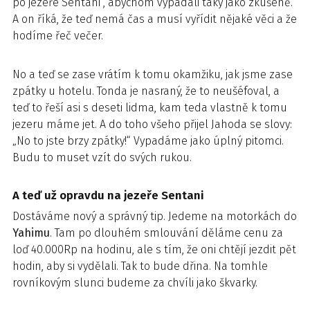
po jezeře Sentani“, abychom vypadali taky jako zkušeně.
A on říká, že teď nemá čas a musí vyřídit nějaké věci a že
hodíme řeč večer.
No a teď se zase vrátím k tomu okamžiku, jak jsme zase
zpátky u hotelu. Tonda je nasraný, že to neušéfoval, a
teď to řeší asi s deseti lidma, kam teda vlastně k tomu
jezeru máme jet. A do toho všeho přijel Jahoda se slovy:
„No to jste brzy zpátky!“ Vypadáme jako úplný pitomci.
Budu to muset vzít do svých rukou.
A teď už opravdu na jezeře Sentani
Dostáváme nový a správný tip. Jedeme na motorkách do
Yahimu
. Tam po dlouhém smlouvání děláme cenu za
loď 40.000Rp na hodinu, ale s tím, že oni chtějí jezdit pět
hodin, aby si vydělali. Tak to bude dřina. Na tomhle
rovníkovým slunci budeme za chvíli jako škvarky.