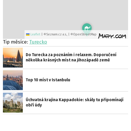
Leaflet
|
©Seznam.cz a.s., | ©OpenStreetMap
Tip měsíce:
Turecko
Do Turecka za poznáním i relaxem. Doporučení
několika krásných míst na jihozápadě země
Top 10 míst v Istanbulu
Úchvatná krajina Kappadokie: skály tu připomínají
obří údy