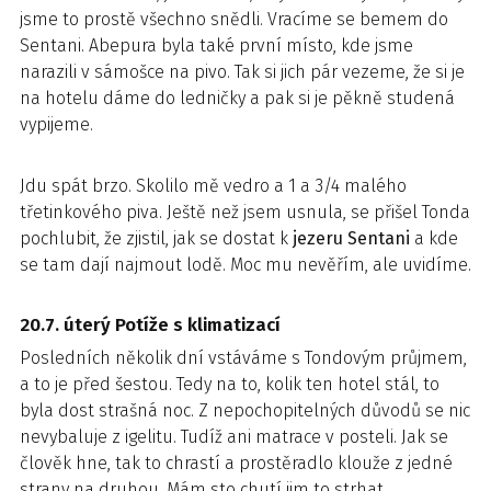
jsme to prostě všechno snědli. Vracíme se bemem do
Sentani. Abepura byla také první místo, kde jsme
narazili v sámošce na pivo. Tak si jich pár vezeme, že si je
na hotelu dáme do ledničky a pak si je pěkně studená
vypijeme.
Jdu spát brzo. Skolilo mě vedro a 1 a 3/4 malého
třetinkového piva. Ještě než jsem usnula, se přišel Tonda
pochlubit, že zjistil, jak se dostat k
jezeru Sentani
a kde
se tam dají najmout lodě. Moc mu nevěřím, ale uvidíme.
20.7. úterý Potíže s klimatizací
Posledních několik dní vstáváme s Tondovým průjmem,
a to je před šestou. Tedy na to, kolik ten hotel stál, to
byla dost strašná noc. Z nepochopitelných důvodů se nic
nevybaluje z igelitu. Tudíž ani matrace v posteli. Jak se
člověk hne, tak to chrastí a prostěradlo klouže z jedné
strany na druhou. Mám sto chutí jim to strhat.