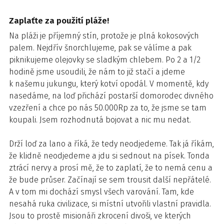
Zaplaťte za použití pláže!
Na pláži je příjemný stín, protože je plná kokosových
palem. Nejdřív šnorchlujeme, pak se válíme a pak
piknikujeme olejovky se sladkým chlebem. Po 2 a 1/2
hodině jsme usoudili, že nám to již stačí a jdeme
k našemu jukungu, který kotví opodál. V momentě, kdy
nasedáme, na loď přichází postarší domorodec divného
vzezření a chce po nás 50.000Rp za to, že jsme se tam
koupali. Jsem rozhodnutá bojovat a nic mu nedat.
Drží loď za lano a říká, že tedy neodjedeme. Tak já říkám,
že klidně neodjedeme a jdu si sednout na písek. Tonda
ztrácí nervy a prosí mě, že to zaplatí, že to nemá cenu a
že bude průser. Začínají se sem trousit další nepřátelé.
A v tom mi dochází smysl všech varování. Tam, kde
nesahá ruka civilizace, si místní utvořili vlastní pravidla.
Jsou to prostě misionáři zkrocení divoši, ve kterých