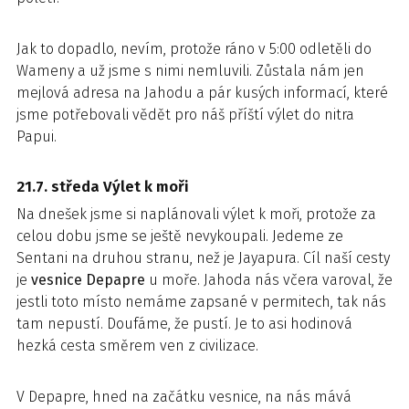
Jak to dopadlo, nevím, protože ráno v 5:00 odletěli do
Wameny a už jsme s nimi nemluvili. Zůstala nám jen
mejlová adresa na Jahodu a pár kusých informací, které
jsme potřebovali vědět pro náš příští výlet do nitra
Papui.
21.7. středa Výlet k moři
Na dnešek jsme si naplánovali výlet k moři, protože za
celou dobu jsme se ještě nevykoupali. Jedeme ze
Sentani na druhou stranu, než je Jayapura. Cíl naší cesty
je
vesnice Depapre
u moře. Jahoda nás včera varoval, že
jestli toto místo nemáme zapsané v permitech, tak nás
tam nepustí. Doufáme, že pustí. Je to asi hodinová
hezká cesta směrem ven z civilizace.
V Depapre, hned na začátku vesnice, na nás mává