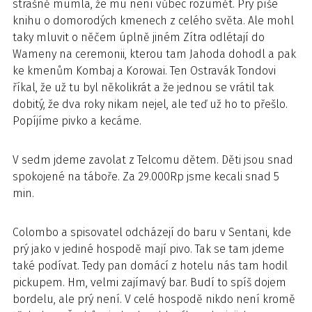
strašně mumlá, že mu není vůbec rozumět. Prý píše
knihu o domorodých kmenech z celého světa. Ale mohl
taky mluvit o něčem úplně jiném Zítra odlétají do
Wameny na ceremonii, kterou tam Jahoda dohodl a pak
ke kmenům Kombaj a Korowai. Ten Ostravák Tondovi
říkal, že už tu byl několikrát a že jednou se vrátil tak
dobitý, že dva roky nikam nejel, ale teď už ho to přešlo.
Popíjíme pivko a kecáme.
V sedm jdeme zavolat z Telcomu dětem. Děti jsou snad
spokojené na táboře. Za 29.000Rp jsme kecali snad 5
min.
Colombo a spisovatel odcházejí do baru v Sentani, kde
prý jako v jediné hospodě mají pivo. Tak se tam jdeme
také podívat. Tedy pan domácí z hotelu nás tam hodil
pickupem. Hm, velmi zajímavý bar. Budí to spíš dojem
bordelu, ale prý není. V celé hospodě nikdo není kromě