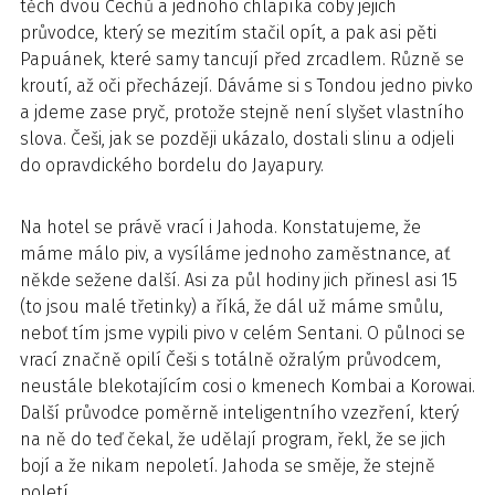
těch dvou Čechů a jednoho chlapíka coby jejich
průvodce, který se mezitím stačil opít, a pak asi pěti
Papuánek, které samy tancují před zrcadlem. Různě se
kroutí, až oči přecházejí. Dáváme si s Tondou jedno pivko
a jdeme zase pryč, protože stejně není slyšet vlastního
slova. Češi, jak se později ukázalo, dostali slinu a odjeli
do opravdického bordelu do Jayapury.
Na hotel se právě vrací i Jahoda. Konstatujeme, že
máme málo piv, a vysíláme jednoho zaměstnance, ať
někde sežene další. Asi za půl hodiny jich přinesl asi 15
(to jsou malé třetinky) a říká, že dál už máme smůlu,
neboť tím jsme vypili pivo v celém Sentani. O půlnoci se
vrací značně opilí Češi s totálně ožralým průvodcem,
neustále blekotajícím cosi o kmenech Kombai a Korowai.
Další průvodce poměrně inteligentního vzezření, který
na ně do teď čekal, že udělají program, řekl, že se jich
bojí a že nikam nepoletí. Jahoda se směje, že stejně
poletí.