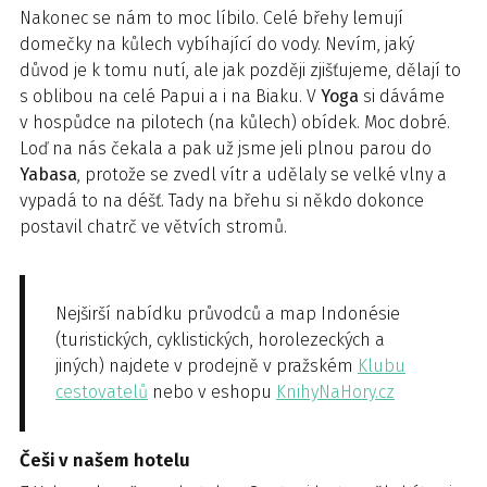
Nakonec se nám to moc líbilo. Celé břehy lemují
domečky na kůlech vybíhající do vody. Nevím, jaký
důvod je k tomu nutí, ale jak později zjišťujeme, dělají to
s oblibou na celé Papui a i na Biaku. V
Yoga
si dáváme
v hospůdce na pilotech (na kůlech) obídek. Moc dobré.
Loď na nás čekala a pak už jsme jeli plnou parou do
Yabasa
, protože se zvedl vítr a udělaly se velké vlny a
vypadá to na déšť. Tady na břehu si někdo dokonce
postavil chatrč ve větvích stromů.
Nejširší nabídku průvodců a map Indonésie
(turistických, cyklistických, horolezeckých a
jiných) najdete v prodejně v pražském
Klubu
cestovatelů
nebo v eshopu
KnihyNaHory.cz
Češi v našem hotelu