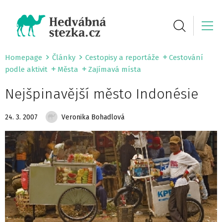
Homepage
Články
Cestopisy a reportáže
Cestování
podle aktivit
Města
Zajímavá místa
Nejšpinavější město Indonésie
24. 3. 2007
Veronika Bohadlová