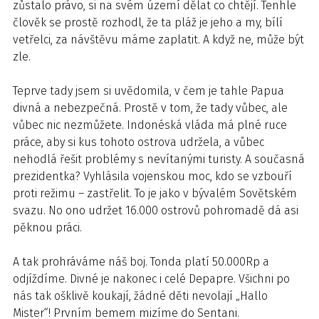
zůstalo právo, si na svém území dělat co chtějí. Tenhle
člověk se prostě rozhodl, že ta pláž je jeho a my, bílí
vetřelci, za návštěvu máme zaplatit. A když ne, může být
zle.
Teprve tady jsem si uvědomila, v čem je tahle Papua
divná a nebezpečná. Prostě v tom, že tady vůbec, ale
vůbec nic nezmůžete. Indonéská vláda má plné ruce
práce, aby si kus tohoto ostrova udržela, a vůbec
nehodlá řešit problémy s nevítanými turisty. A současná
prezidentka? Vyhlásila vojenskou moc, kdo se vzbouří
proti režimu – zastřelit. To je jako v bývalém Sovětském
svazu. No ono udržet 16.000 ostrovů pohromadě dá asi
pěknou práci.
A tak prohráváme náš boj. Tonda platí 50.000Rp a
odjíždíme. Divné je nakonec i celé Depapre. Všichni po
nás tak ošklivě koukají, žádné děti nevolají „Hallo
Mister“! Prvním bemem mizíme do Sentani.