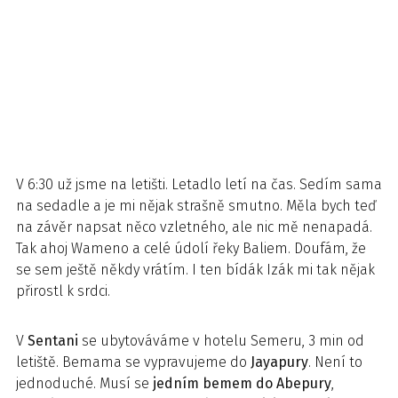
V 6:30 už jsme na letišti. Letadlo letí na čas. Sedím sama
na sedadle a je mi nějak strašně smutno. Měla bych teď
na závěr napsat něco vzletného, ale nic mě nenapadá.
Tak ahoj Wameno a celé údolí řeky Baliem. Doufám, že
se sem ještě někdy vrátím. I ten bídák Izák mi tak nějak
přirostl k srdci.
V
Sentani
se ubytováváme v hotelu Semeru, 3 min od
letiště. Bemama se vypravujeme do
Jayapury
. Není to
jednoduché. Musí se
jedním bemem do Abepury
,