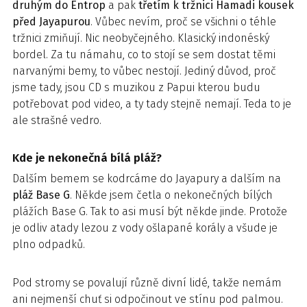
druhým do Entrop
a pak
třetím k tržnici Hamadi kousek
před Jayapurou
. Vůbec nevím, proč se všichni o téhle
tržnici zmiňují. Nic neobyčejného. Klasický indonéský
bordel. Za tu námahu, co to stojí se sem dostat těmi
narvanými bemy, to vůbec nestojí. Jediný důvod, proč
jsme tady, jsou CD s muzikou z Papui kterou budu
potřebovat pod video, a ty tady stejně nemají. Teda to je
ale strašné vedro.
Kde je nekonečná bílá pláž?
Dalším bemem se kodrcáme do Jayapury a dalším na
pláž Base G
. Někde jsem četla o nekonečných bílých
plážích Base G. Tak to asi musí být někde jinde. Protože
je odliv atady lezou z vody ošlapané korály a všude je
plno odpadků.
Pod stromy se povalují různě divní lidé, takže nemám
ani nejmenší chuť si odpočinout ve stínu pod palmou.