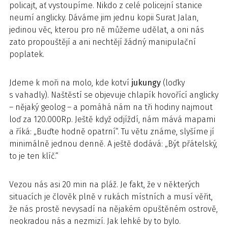
policajt, ať vystoupíme. Nikdo z celé policejní stanice
neumí anglicky. Dáváme jim jednu kopii Surat Jalan,
jedinou věc, kterou pro ně můžeme udělat, a oni nás
zato propouštějí a ani nechtějí žádný manipulační
poplatek.
Jdeme k moři na molo, kde kotví
jukungy
(loďky
s vahadly). Naštěstí se objevuje chlapík hovořící anglicky
– nějaký geolog – a pomáhá nám na tři hodiny najmout
loď za 120.000Rp. Ještě když odjíždí, nám mává mapami
a říká: „Buďte hodně opatrní“. Tu větu známe, slyšíme jí
minimálně jednou denně. A ještě dodává: „Být přátelský,
to je ten klíč.“
Vezou nás asi 20 min na pláž. Je fakt, že v některých
situacích je člověk plně v rukách místních a musí věřit,
že nás prostě nevysadí na nějakém opuštěném ostrově,
neokradou nás a nezmizí. Jak lehké by to bylo.