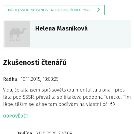
PŘIDEJ SVOU ZKUŠENOST NEBO DOPLŇ INFORMACE
Helena Masníková
Zkušenosti čtenářů
Radka
10.11.2015, 13:03:25
Vida, čekala jsem spíš sovětskou mentalitu a ona, i přes
léta pod SSSR, převážila spíš taková podobná Turecku. Tím
lépe, těším se, až se tam podívám na vlastní oči 🙂
ODPOVĚDĚT
Pavlína
21.10.2020, 7:47:08