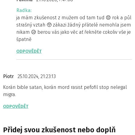
Radka:
ja mám zkušenost z mužem od tam tud 😔 rok a půl
strašný vztah 🥺 zákazi žádný přátelé nemohla jsem
nikam 😥 berou vás jako věc ať řekněte cokoliv vše je
špatně
ODPOVĚDĚT
Piotr
25.10.2024, 21:23:13
Korán bible satan, korán mord rasist pefofil stop nelegal
migra.
ODPOVĚDĚT
Přidej svou zkušenost nebo doplň