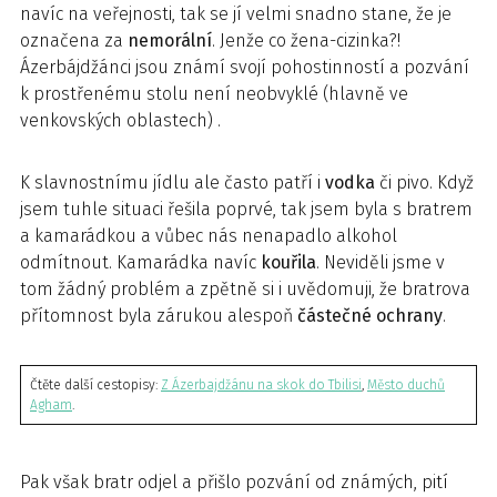
navíc na veřejnosti, tak se jí velmi snadno stane, že je
označena za
nemorální
. Jenže co žena-cizinka?!
Ázerbájdžánci jsou známí svojí pohostinností a pozvání
k prostřenému stolu není neobvyklé (hlavně ve
venkovských oblastech) .
K slavnostnímu jídlu ale často patří i
vodka
či pivo. Když
jsem tuhle situaci řešila poprvé, tak jsem byla s bratrem
a kamarádkou a vůbec nás nenapadlo alkohol
odmítnout. Kamarádka navíc
kouřila
. Neviděli jsme v
tom žádný problém a zpětně si i uvědomuji, že bratrova
přítomnost byla zárukou alespoň
částečné ochrany
.
Čtěte další cestopisy:
Z Ázerbajdžánu na skok do Tbilisi
,
Město duchů
Agham
.
Pak však bratr odjel a přišlo pozvání od známých, pití