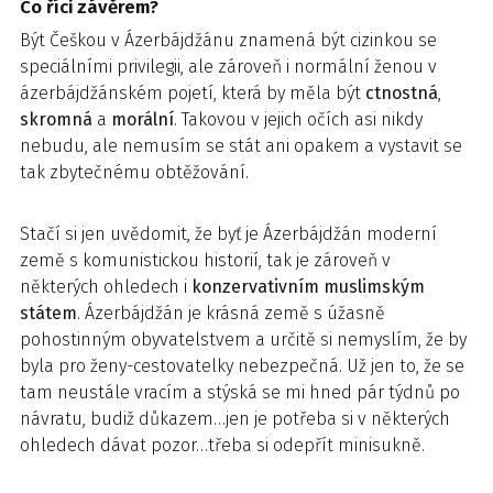
Co říci závěrem?
Být Češkou v Ázerbájdžánu znamená být cizinkou se
speciálními privilegii, ale zároveň i normální ženou v
ázerbájdžánském pojetí, která by měla být
ctnostná
,
skromná
a
morální
. Takovou v jejich očích asi nikdy
nebudu, ale nemusím se stát ani opakem a vystavit se
tak zbytečnému obtěžování.
Stačí si jen uvědomit, že byť je Ázerbájdžán moderní
země s komunistickou historií, tak je zároveň v
některých ohledech i
konzervativním muslimským
státem
. Ázerbájdžán je krásná země s úžasně
pohostinným obyvatelstvem a určitě si nemyslím, že by
byla pro ženy-cestovatelky nebezpečná. Už jen to, že se
tam neustále vracím a stýská se mi hned pár týdnů po
návratu, budiž důkazem…jen je potřeba si v některých
ohledech dávat pozor…třeba si odepřít minisukně.