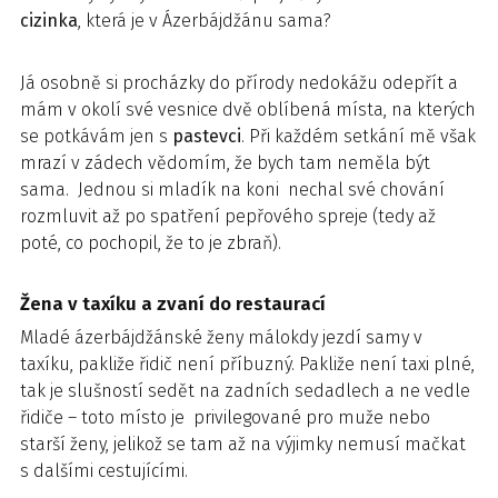
cizinka
, která je v Ázerbájdžánu sama?
Já osobně si procházky do přírody nedokážu odepřít a
mám v okolí své vesnice dvě oblíbená místa, na kterých
se potkávám jen s
pastevci
. Při každém setkání mě však
mrazí v zádech vědomím, že bych tam neměla být
sama. Jednou si mladík na koni nechal své chování
rozmluvit až po spatření pepřového spreje (tedy až
poté, co pochopil, že to je zbraň).
Žena v taxíku a zvaní do restaurací
Mladé ázerbájdžánské ženy málokdy jezdí samy v
taxíku, pakliže řidič není příbuzný. Pakliže není taxi plné,
tak je slušností sedět na zadních sedadlech a ne vedle
řidiče – toto místo je privilegované pro muže nebo
starší ženy, jelikož se tam až na výjimky nemusí mačkat
s dalšími cestujícími.