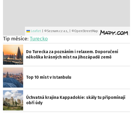
Leaflet
|
©Seznam.cz a.s., | ©OpenStreetMap
Tip měsíce:
Turecko
Do Turecka za poznáním i relaxem. Doporučení
několika krásných míst na jihozápadě země
Top 10 míst v Istanbulu
Úchvatná krajina Kappadokie: skály tu připomínají
obří údy