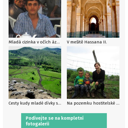
Mladá cizinka v očích ázerbájdžánských mužů
V mešitě Hassana II.
Cesty kudy mladé dívky samy nechodí
Na pozemku hostitelské rodiny – 50m od domu čili na nejvzdálenějším možném místě pro procházky pro ženy
Podívejte se na kompletní
fotogalerii