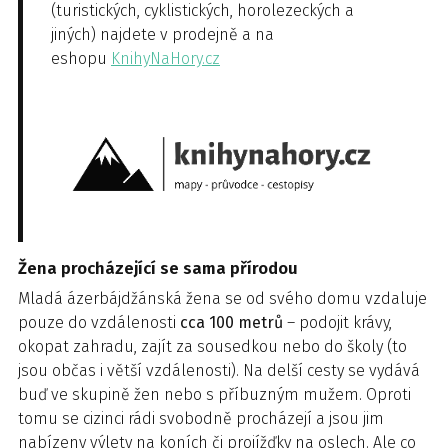
(turistických, cyklistických, horolezeckých a
jiných) najdete v prodejně a na
eshopu
KnihyNaHory.cz
Žena procházející se sama přírodou
Mladá ázerbájdžánská žena se od svého domu vzdaluje
pouze do vzdálenosti
cca 100 metrů
– podojit krávy,
okopat zahradu, zajít za sousedkou nebo do školy (to
jsou občas i větší vzdálenosti). Na delší cesty se vydává
buď ve skupině žen nebo s příbuzným mužem. Oproti
tomu se cizinci rádi svobodně procházejí a jsou jim
nabízeny výlety na koních či projížďky na oslech. Ale co