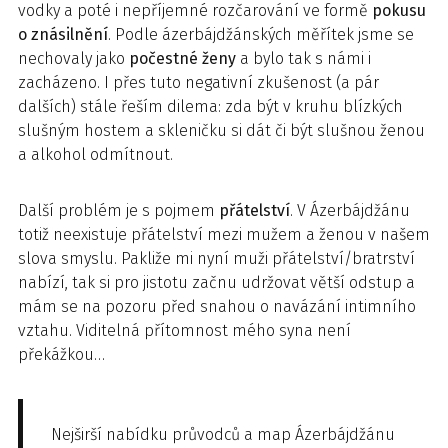
vodky a poté i nepříjemné rozčarování ve formě
pokusu
o znásilnění
. Podle ázerbájdžánských měřítek jsme se
nechovaly jako
počestné ženy
a bylo tak s námi i
zacházeno. I přes tuto negativní zkušenost (a pár
dalších) stále řeším dilema: zda být v kruhu blízkých
slušným hostem a skleničku si dát či být slušnou ženou
a alkohol odmítnout.
Další problém je s pojmem
přátelství
. V Ázerbájdžánu
totiž neexistuje přátelství mezi mužem a ženou v našem
slova smyslu. Pakliže mi nyní muži přátelství/bratrství
nabízí, tak si pro jistotu začnu udržovat větší odstup a
mám se na pozoru před snahou o navázání intimního
vztahu. Viditelná přítomnost mého syna není
překážkou…
Nejširší nabídku průvodců a map Ázerbájdžánu