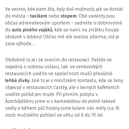
Ve vesnici, kde jsem žila, byly dvě možnosti, jak se dostat
do města –
taxíkem
nebo
stopem
. Obě varianty jsou
občas adrenalinovým sportem – sedněte si dobrovolně
do
auta plného vojáků
, kde se navíc na zrcátku houpe
obrázek s lebkou! Občas mě ale svezou zdarma, což je
zase výhoda….
Obdobné to je i se zvaním do restaurací. Pakliže se
nejedná o rodinou oslavu, tak ve venkovských
restauracích uvidíte ve společnosti mužů převážně
lehké dívky
. Jiné to je v městském kontextu, kde se ženy
objevují v restauracích častěji, ale v levných kafeteriích
uvidíte pořád jen muže. Při prvním pobytu v
Ázerbájdžánu jsme si s kamarádkou do jedné takové
sedly a během půl hodiny jsme kolem nás měly cca 16
osob mužského pohlaví ve věku od 6 do 70 let.