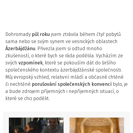
Dohromady
půl roku
jsem ztrávila během čtyř pobytů
sama nebo se svým synem ve vesnických oblastech
Ázerbájdžánu
. Přivezla jsem si odtud mnoho
zkušeností, o které bych se ráda podělila. Vycházím ze
svých
vzpomínek
, které se pokouším dát do širšího
společenského kontextu ázerbájdžánské společnosti.
Můj evropský vzhled, relativní mládí a občasné chtěné
či nechtěné
porušování společenských konvencí
bylo, je
a bude zdrojem příjemných i nepříjemných situací, o
které se chci podělit.