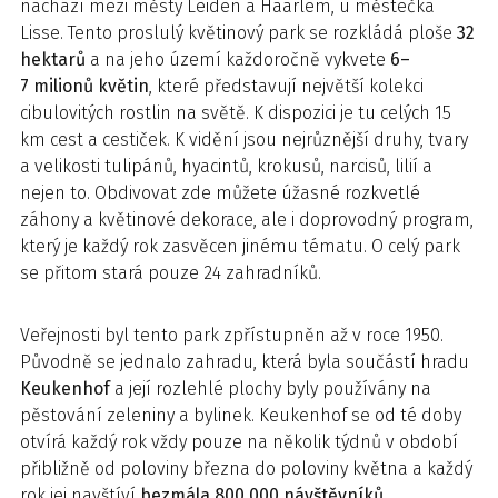
nachází mezi městy Leiden a Haarlem, u městečka
Lisse. Tento proslulý květinový park se rozkládá ploše
32
hektarů
a na jeho území každoročně vykvete
6–
7 milionů květin
, které představují největší kolekci
cibulovitých rostlin na světě. K dispozici je tu celých 15
km cest a cestiček. K vidění jsou nejrůznější druhy, tvary
a velikosti tulipánů, hyacintů, krokusů, narcisů, lilií a
nejen to. Obdivovat zde můžete úžasné rozkvetlé
záhony a květinové dekorace, ale i doprovodný program,
který je každý rok zasvěcen jinému tématu. O celý park
se přitom stará pouze 24 zahradníků.
Veřejnosti byl tento park zpřístupněn až v roce 1950.
Původně se jednalo zahradu, která byla součástí hradu
Keukenhof
a její rozlehlé plochy byly používány na
pěstování zeleniny a bylinek. Keukenhof se od té doby
otvírá každý rok vždy pouze na několik týdnů v období
přibližně od poloviny března do poloviny května a každý
rok jej navštíví
bezmála 800 000 návštěvníků
.