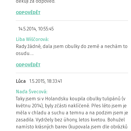
děkuji za odpověď.
ODPOVĚDĚT
14.5.2014, 10:55:45
Liba Wiščorová:
Rady žádné, dala jsem cibulky do země a nechám to
osudu….
ODPOVĚDĚT
Lůca
1.5.2015, 18:33:41
Naďa Švecová:
Taky jsem si v Holandsku koupila cibulky tulipánů (v
květnu 2014), byly zčásti naklíčené. Přes léto jsem je
měla v chladu a suchu a temnu a na podzim jsem je
zasadila. Vydržely bez úhony, letos kvetou. Bohužel
namísto krásných barev (kupovala jsem dle obrázků