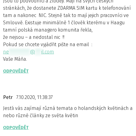
Jsou to podvodníci a zloději. Mají na svých českých
stránkách, že dostanete ZDARMA SIM kartu k telefonování
tam a nakonec NIC. Stejně tak to mají jejich pracovníci ve
Smlouvě. Existuje minimálně 1 člověk kterému v Haagu
tamní polská managero komunita řekla,
že nejsou – a nedostal nic !!
Pokud se chcete vyjádřit pište na email :
ne
**********
@
***
il.com
Vaše Máňa.
ODPOVĚDĚT
Petr
7.10.2020, 11:38:37
Jestli vás zajímají různá temata o holandských květinách a
nebo různé články ze světa květin
ODPOVĚDĚT