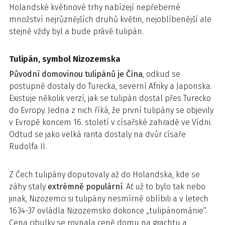
Holandské květinové trhy nabízejí nepřeberné
množství nejrůznějších druhů květin, nejoblíbenější ale
stejně vždy byl a bude právě tulipán.
Tulipán, symbol Nizozemska
Původní domovinou tulipánů je Čína
, odkud se
postupně dostaly do Turecka, severní Afriky a Japonska.
Existuje několik verzí, jak se tulipán dostal přes Turecko
do Evropy. Jedna z nich říká, že první tulipány se objevily
v Evropě koncem 16. století v císařské zahradě ve Vídni.
Odtud se jako velká rarita dostaly na dvůr císaře
Rudolfa II.
Z Čech tulipány doputovaly až do Holandska, kde se
záhy staly
extrémně populární
. Ať už to bylo tak nebo
jinak, Nizozemci si tulipány nesmírně oblíbili a v letech
1634-37 ovládla Nizozemsko dokonce „tulipánománie“.
Cena cibulky se rovnala ceně domu na grachtu a