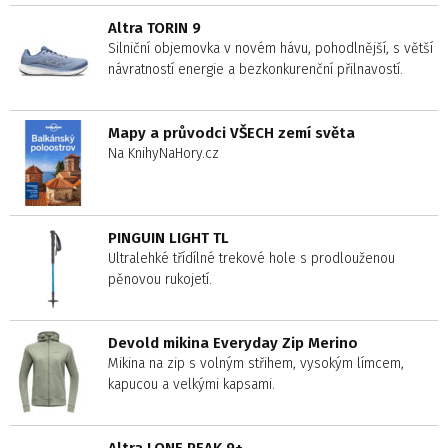
Altra TORIN 9
Silniční objemovka v novém hávu, pohodlnější, s větší
návratností energie a bezkonkurenční přilnavostí.
Mapy a průvodci VŠECH zemí světa
Na KnihyNaHory.cz
PINGUIN LIGHT TL
Ultralehké třídílné trekové hole s prodlouženou
pěnovou rukojetí.
Devold mikina Everyday Zip Merino
Mikina na zip s volným střihem, vysokým límcem,
kapucou a velkými kapsami.