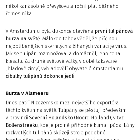
několikanásobně převyšovala roční plat běžného
řemeslníka.
V Amsterdamu byla dokonce otevřena
první tulipánová
burza na světě
. Málokdo tehdy věděl, že příčinou
nejoblíbenějších skvrnitých a žíhaných variací je virus.
Jak se tulipán rozmnožoval a domácněl, jeho cena
klesala. Za druhé světové války, v době takzvané
„hladové zimy“, vyhladovělí obyvatelé Amsterdamu
cibulky tulipánů dokonce jedli
.
Burza v Alsmeeru
Dnes patří Nizozemsko mezi největšího exportéra
těchto květin na světě. Tulipány se pěstují především
v provincii
Severní Holandsko
(Noord Holland), v tvz.
Bollenstreeku
, kde je pro ně příhodné klima i půda. Lány
rozkvetlých tulipánů sklízejí stroje podobné