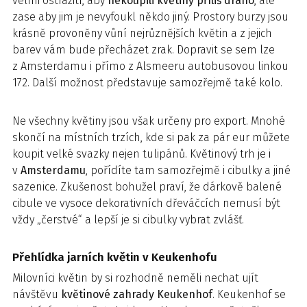
velmi ostražití, aby
nekoupili květiny příliš draho
, ale
zase aby jim je nevyfoukl někdo jiný. Prostory burzy jsou
krásně provoněny vůní nejrůznějších květin a z jejich
barev vám bude přecházet zrak. Dopravit se sem lze
z Amsterdamu i přímo z Alsmeeru autobusovou linkou
172. Další možnost představuje samozřejmě také kolo.
Ne všechny květiny jsou však určeny pro export. Mnohé
skončí na místních trzích, kde si pak za pár eur můžete
koupit velké svazky nejen tulipánů. Květinový trh je i
v
Amsterdamu
, pořídíte tam samozřejmě i cibulky a jiné
sazenice. Zkušenost bohužel praví, že dárkově balené
cibule ve vysoce dekorativních dřeváčcích nemusí být
vždy „čerstvé“ a lepší je si cibulky vybrat zvlášť.
Přehlídka jarních květin v Keukenhofu
Milovníci květin by si rozhodně neměli nechat ujít
návštěvu
květinové zahrady Keukenhof
. Keukenhof se