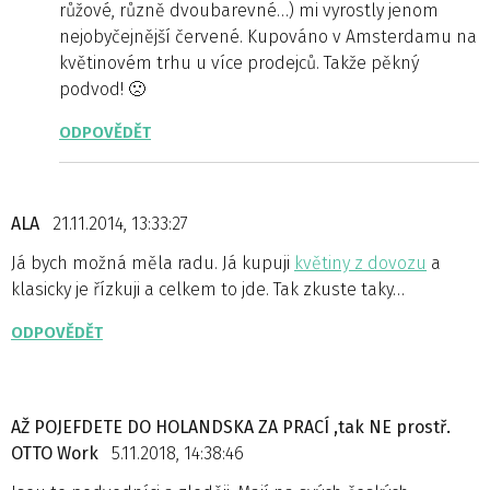
růžové, různě dvoubarevné…) mi vyrostly jenom
nejobyčejnější červené. Kupováno v Amsterdamu na
květinovém trhu u více prodejců. Takže pěkný
podvod! 🙁
ODPOVĚDĚT
ALA
21.11.2014, 13:33:27
Já bych možná měla radu. Já kupuji
květiny z dovozu
a
klasicky je řízkuji a celkem to jde. Tak zkuste taky…
ODPOVĚDĚT
AŽ POJEFDETE DO HOLANDSKA ZA PRACÍ ,tak NE prostř.
OTTO Work
5.11.2018, 14:38:46