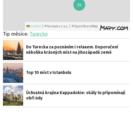
2x
Leaflet
|
©Seznam.cz a.s., | ©OpenStreetMap
Tip měsíce:
Turecko
Do Turecka za poznáním i relaxem. Doporučení
několika krásných míst na jihozápadě země
Top 10 míst v Istanbulu
Úchvatná krajina Kappadokie: skály tu připomínají
obří údy