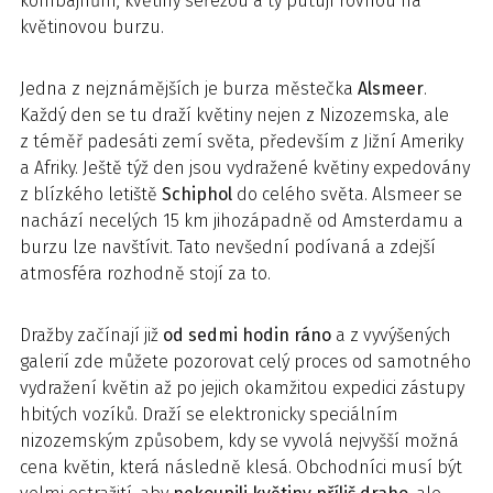
kombajnům, květiny seřežou a ty putují rovnou na
květinovou burzu.
Jedna z nejznámějších je burza městečka
Alsmeer
.
Každý den se tu draží květiny nejen z Nizozemska, ale
z téměř padesáti zemí světa, především z Jižní Ameriky
a Afriky. Ještě týž den jsou vydražené květiny expedovány
z blízkého letiště
Schiphol
do celého světa. Alsmeer se
nachází necelých 15 km jihozápadně od Amsterdamu a
burzu lze navštívit. Tato nevšední podívaná a zdejší
atmosféra rozhodně stojí za to.
Dražby začínají již
od sedmi hodin ráno
a z vyvýšených
galerií zde můžete pozorovat celý proces od samotného
vydražení květin až po jejich okamžitou expedici zástupy
hbitých vozíků. Draží se elektronicky speciálním
nizozemským způsobem, kdy se vyvolá nejvyšší možná
cena květin, která následně klesá. Obchodníci musí být