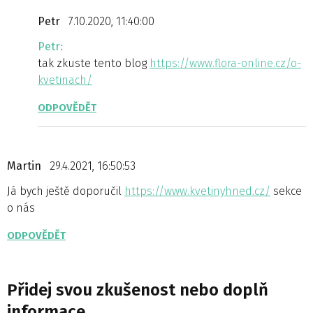
Petr
7.10.2020, 11:40:00
Petr:
tak zkuste tento blog
https://www.flora-online.cz/o-
kvetinach/
ODPOVĚDĚT
Martin
29.4.2021, 16:50:53
Já bych ještě doporučil
https://www.kvetinyhned.cz/
sekce
o nás
ODPOVĚDĚT
Přidej svou zkušenost nebo doplň
informace