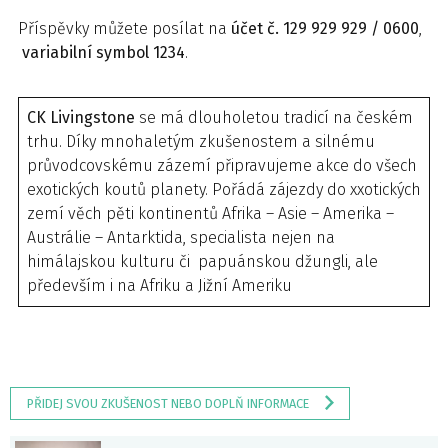
Příspěvky můžete posílat na
účet č. 129 929 929 / 0600
,
variabilní symbol 1234
.
CK Livingstone
se má dlouholetou tradicí na českém
trhu. Díky mnohaletým zkušenostem a silnému
průvodcovskému zázemí připravujeme akce do všech
exotických koutů planety. Pořádá zájezdy do xxotických
zemí věch pěti kontinentů Afrika – Asie – Amerika –
Austrálie – Antarktida, specialista nejen na
himálajskou kulturu či papuánskou džungli, ale
především i na Afriku a Jižní Ameriku
PŘIDEJ SVOU ZKUŠENOST NEBO DOPLŇ INFORMACE