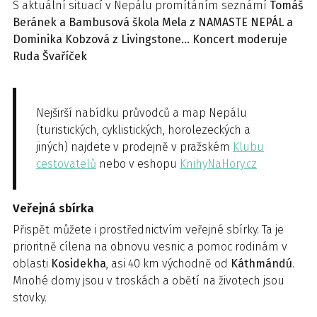
S aktuální situací v Nepálu promítáním seznámí
Tomáš
Beránek a Bambusová škola Mela z NAMASTE NEPÁL a
Dominika Kobzová z Livingstone…
Koncert moderuje
Ruda Švaříček
Nejširší nabídku průvodců a map Nepálu
(turistických, cyklistických, horolezeckých a
jiných) najdete v prodejně v pražském
Klubu
cestovatelů
nebo v eshopu
KnihyNaHory.cz
Veřejná sbírka
Přispět můžete i prostřednictvím veřejné sbírky. Ta je
prioritně cílena na obnovu vesnic a pomoc rodinám v
oblasti
Kosidekha
, asi 40 km východně od
Káthmándú
.
Mnohé domy jsou v troskách a obětí na životech jsou
stovky.