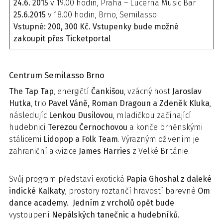
24.6. 2015
v 19.00 hodin, Praha – Lucerna Music Bar
25.6.2015
v 18.00 hodin, Brno, Semilasso
Vstupné: 200, 300 Kč. Vstupenky bude možné
zakoupit přes Ticketportal
Centrum Semilasso Brno
The Tap Tap
, energičtí
Čankišou
, vzácný host
Jaroslav
Hutka
, trio
Pavel Váně, Roman Dragoun a Zdeněk Kluka
,
následujíc
Lenkou Dusilovou
, mladičkou začínající
hudebnicí
Terezou Černochovou
a konče brněnskými
stálicemi
Lidopop a Folk Team
. Výrazným oživením je
zahraniční akvizice
James Harries
z Velké Británie.
Svůj program představí exotická
Papia Ghoshal z daleké
indické Kalkaty
, prostory roztančí hravostí barevné
Om
dance academy. Jedním z vrcholů opět bude
vystoupení
Nepálských tanečnic a hudebníků.