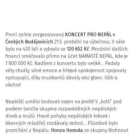
První rychle zorganizovaný
KONCERT PRO NEPÁL v
Českých Budějovicích
21.5. proběhl na výtečnou. V sále
bylo na 420 lidí a vybralo se
120 652 Kč
. Množství dalších
financí směřovalo přímo na účet NAMASTÉ NEPÁL, kde je
1 800 000 Kč. Nadšeni z koncertu bylo veliké… Padaly
věty chvály, silné emoce a hřejivá spokojenost spojovaly
vystupující, díky muzikantů dávaly akci glanc. Užili si
všichni!
Nepálští umělci bodovali nejen na jevišti! V „kotli“ pod
podiem tančila skupina rozparáděných nepálských
dívek a mužů. Hravé pohyby nepálských krásek i
šikovných mladíků rozdávaly radost… Působivé bylo
promítání z Nepálu.
Honza Homola
ze skupiny Wohnout