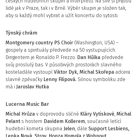
českých hudebních skupin a interpretů. Na své si přijdou
lidé jak v Praze, tak i v Brně. Výběr skupin je složen tak,
aby si každý mohl vybrat a užít koncertu do sytosti.
Týnský chrám
Montgomery country PS Choir
(Washington, USA) –
gospely a spirituály předvede na 50 vystupujících.
Dirigentem je Ronaldo P. Frezzo.
Dan Hůlka
předvede
svůj proslulý bas. V působivých prostorách slavného
kosteladále vystoupí
Viktor Dyk, Michal Skořepa
adcera
slavné zpěvačky
Lenny Filipová.
Silnou symboliku zde
má i
Jaroslav Hutka
Lucerna Music Bar
Michal Hrůza
v doprovodu sličné
Kláry Vytiskové
,
Michal
Pelant
s hostem
Davidem Kollerem
, současně letící
hudební kometa skupina
Jelen
, dále
Support Lesbiens,
Lenka Nová, Stroy
,
Honza Homola z Wohnout
.