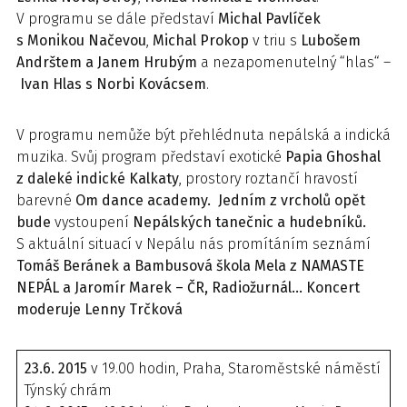
V programu se dále představí
Michal Pavlíček
s Monikou Načevou
,
Michal Prokop
v triu s
Lubošem
Andrštem a Janem Hrubým
a nezapomenutelný “hlas“ –
Ivan
Hlas s Norbi Kovácsem
.
V programu nemůže být přehlédnuta nepálská a indická
muzika. Svůj program představí exotické
Papia Ghoshal
z daleké indické Kalkaty
, prostory roztančí hravostí
barevné
Om dance academy. Jedním z vrcholů opět
bude
vystoupení
Nepálských tanečnic a hudebníků.
S aktuální situací v Nepálu nás promítáním seznámí
Tomáš Beránek a Bambusová škola Mela z NAMASTE
NEPÁL a Jaromír Marek – ČR, Radiožurnál…
Koncert
moderuje Lenny Trčková
23.6. 2015
v 19.00 hodin, Praha, Staroměstské náměstí
Týnský chrám