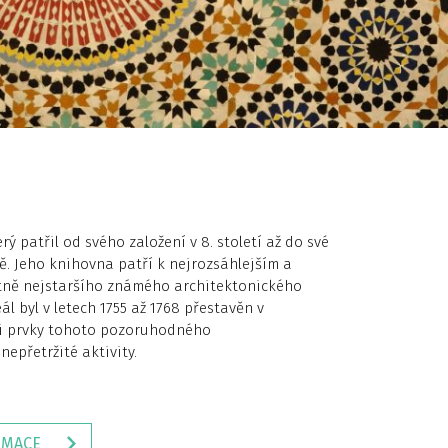
ý patřil od svého založení v 8. století až do své
ě. Jeho knihovna patří k nejrozsáhlejším a
etně nejstaršího známého architektonického
 byl v letech 1755 až 1768 přestavěn v
mi prvky tohoto pozoruhodného
nepřetržité aktivity.
RMACE