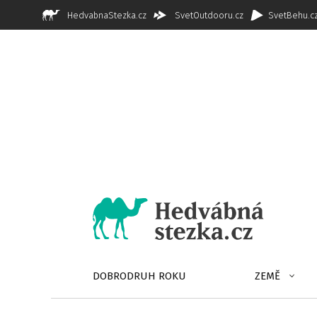
HedvabnaStezka.cz
SvetOutdooru.cz
SvetBehu.c
DOBRODRUH ROKU
ZEMĚ