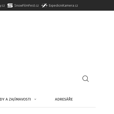
y.cz
SnowFilmFest.cz
ExpedicniKamera.cz
DY A ZAJÍMAVOSTI
ADRESÁŘE