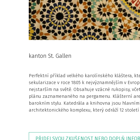
kanton St. Gallen
Perfektní příklad velkého karolínského kláštera, kter
sekularizace v roce 1805 k nejvýznamnějším v Evrop
nejstarším na světě. Obsahuje vzácné rukopisy, vč
plánu zaznamenaného na pergamenu. Klášterní areál
barokním stylu. Katedrála a knihovna jsou hlavní
architektonického komplexu, který odráží 12 století 
PŘIDEJ SVOU ZKUŠENOST NEBO DOPLŇ INFO