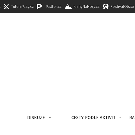
z
TuleniPasy.cz
Padler.cz
KnihyNaHory.cz
FestivalObzor
DISKUZE
CESTY PODLE AKTIVIT
RA