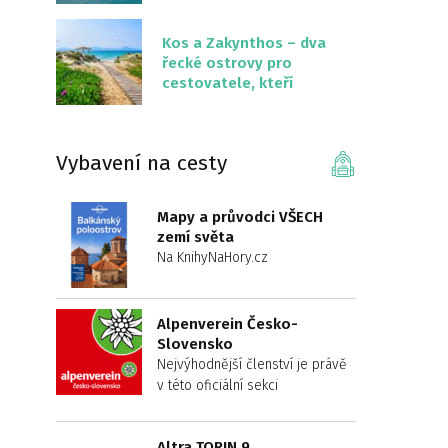
překvapivě malém
území
Kos a Zakynthos – dva
řecké ostrovy pro
cestovatele, kteří
chtějí něco jiného než
Krétu
Vybavení na cesty
Mapy a průvodci VŠECH
zemí světa
Na KnihyNaHory.cz
Alpenverein Česko-
Slovensko
Nejvýhodnější členství je právě
v této oficiální sekci
Altra TORIN 9