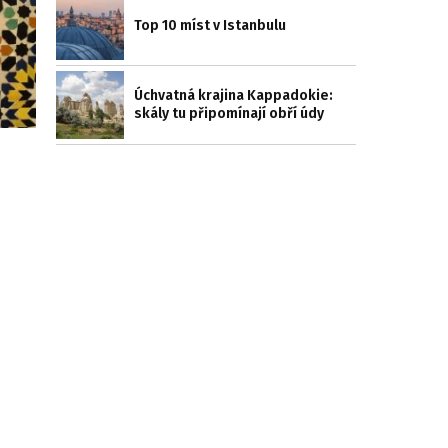
Top 10 míst v Istanbulu
Úchvatná krajina Kappadokie:
skály tu připomínají obří údy