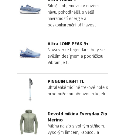
Silniční objemovka v novém
hávu, pohodlnější, s větší
návratností energie a
bezkonkurenční přilnavostí.
Altra LONE PEAK 9+
Nová verze legendární boty se
svěžím designem a podrážkou
Vibram je tu!
PINGUIN LIGHT TL
Ultralehké třídílné trekové hole s
prodlouženou pěnovou rukojetí.
Devold mikina Everyday Zip
Merino
Mikina na zip s volným střihem,
vysokým límcem, kapucou a