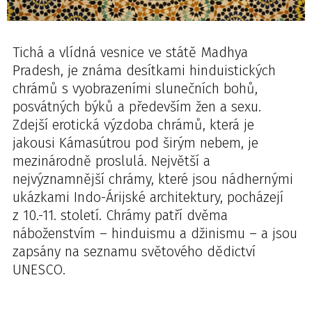
Tichá a vlídná vesnice ve státě Madhya
Pradesh, je známa desítkami hinduistických
chrámů s vyobrazeními slunečních bohů,
posvátných býků a především žen a sexu.
Zdejší erotická výzdoba chrámů, která je
jakousi Kámasútrou pod širým nebem, je
mezinárodně proslulá. Největší a
nejvýznamnější chrámy, které jsou nádhernými
ukázkami Indo-Árijské architektury, pocházejí
z 10.-11. století. Chrámy patří dvěma
náboženstvím – hinduismu a džinismu – a jsou
zapsány na seznamu světového dědictví
UNESCO.