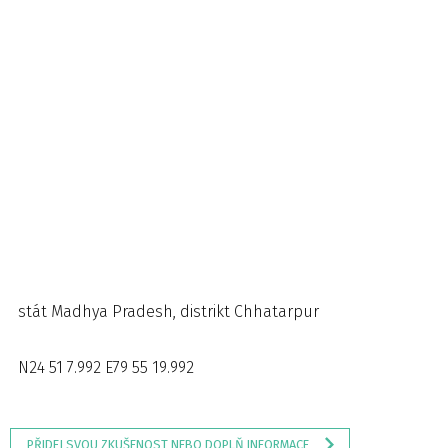
stát Madhya Pradesh, distrikt Chhatarpur
N24 51 7.992 E79 55 19.992
PŘIDEJ SVOU ZKUŠENOST NEBO DOPLŇ INFORMACE