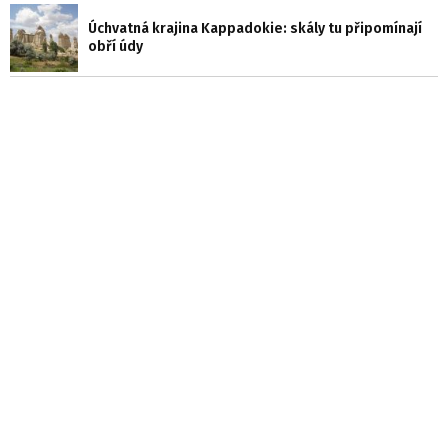
Úchvatná krajina Kappadokie: skály tu připomínají
obří údy