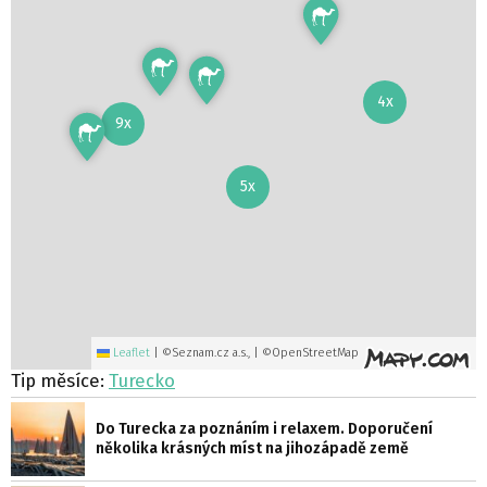
4x
9x
5x
Leaflet
|
©Seznam.cz a.s., | ©OpenStreetMap
Tip měsíce:
Turecko
Do Turecka za poznáním i relaxem. Doporučení
několika krásných míst na jihozápadě země