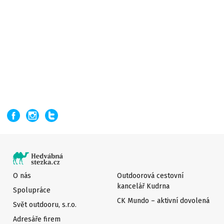
O nás
Outdoorová cestovní
kancelář Kudrna
Spolupráce
CK Mundo – aktivní dovolená
Svět outdooru, s.r.o.
Adresáře firem