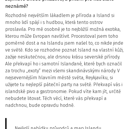
neznámé?
Rozhodně největším lákadlem je příroda a Island si
mnoho lidí spájí i s hudbou, která tento ostrov
proslavila. Pro mě osobně je to nejbližší možná exotika,
kterou může Evropan navštívit. Procestoval jsem toho
poměrně dost a na Islandu jsem našel to, co nikde jinde
ve světě. Kdo se rozhodne poznat Island na vlastní kůži,
zažije neskutečnou, ale drsnou krásu severské přírody.
Ale překvapí ho i samotní Islanďané, které bych označil
za trochu „exoty“ mezi všemi skandinávskými národy. V
nejsevernějším hlavním městě světa, Reykjavíku, si
užijete tu nejlepší páteční party na světě. Překvapí vás i
islandské pivo a gastronomie. Pokud víte kam jít, určitě
nebudete litovat. Těch věcí, které vás překvapí a
nadchnou, bude opravdu hodně.
Nejširší nabídku průvodců a map Islandu