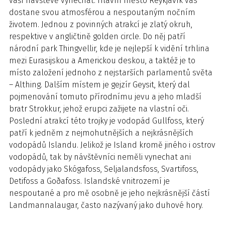
vaší návštěvě vynechat. Hlavní město Reykjavík vás
dostane svou atmosférou a nespoutaným nočním
životem. Jednou z povinných atrakcí je zlatý okruh,
respektive v angličtině golden circle. Do něj patří
národní park Thingvellir, kde je nejlepší k vidění trhlina
mezi Eurasijskou a Americkou deskou, a taktéž je to
místo založení jednoho z nejstarších parlamentů světa
– Althing. Dalším místem je gejzír Geysit, který dal
pojmenování tomuto přírodnímu jevu a jeho mladší
bratr Strokkur, jehož erupci zažijete na vlastní oči.
Poslední atrakcí této trojky je vodopád Gullfoss, který
patří k jedněm z nejmohutnějších a nejkrásnějších
vodopádů Islandu. Jelikož je Island kromě jiného i ostrov
vodopádů, tak by návštěvníci neměli vynechat ani
vodopády jako Skógafoss, Seljalandsfoss, Svartifoss,
Detifoss a Goðafoss. Islandské vnitrozemí je
nespoutané a pro mě osobně je jeho nejkrásnější částí
Landmannalaugar, často nazývaný jako duhové hory.