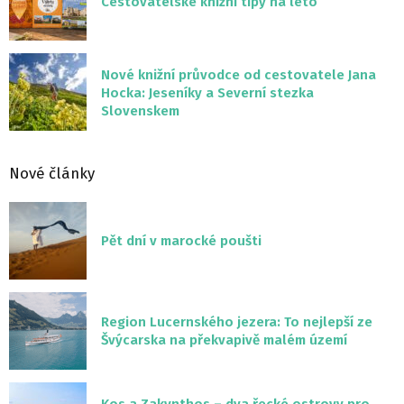
Cestovatelské knižní tipy na léto
Nové knižní průvodce od cestovatele Jana
Hocka: Jeseníky a Severní stezka
Slovenskem
Nové články
Pět dní v marocké poušti
Region Lucernského jezera: To nejlepší ze
Švýcarska na překvapivě malém území
Kos a Zakynthos – dva řecké ostrovy pro