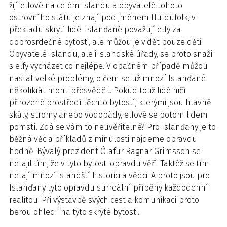
žijí elfové na celém Islandu a obyvatelé tohoto
ostrovního státu je znají pod jménem Huldufolk, v
překladu skrytí lidé. Islanďané považují elfy za
dobrosrdečné bytosti, ale můžou je vidět pouze děti.
Obyvatelé Islandu, ale i islandské úřady, se proto snaží
s elfy vycházet co nejlépe. V opačném případě můžou
nastat velké problémy, o čem se už mnozí Islanďané
několikrát mohli přesvědčit. Pokud totiž lidé ničí
přirozené prostředí těchto bytostí, kterými jsou hlavně
skály, stromy anebo vodopády, elfové se potom lidem
pomstí. Zdá se vám to neuvěřitelné? Pro Islanďany je to
běžná věc a příkladů z minulosti najdeme opravdu
hodně. Bývalý prezident Ólafur Ragnar Grímsson se
netajil tím, že v tyto bytosti opravdu věří. Taktéž se tím
netají mnozí islandští historici a vědci. A proto jsou pro
Islanďany tyto opravdu surreální příběhy každodenní
realitou. Při výstavbě svých cest a komunikací proto
berou ohled i na tyto skryté bytosti.