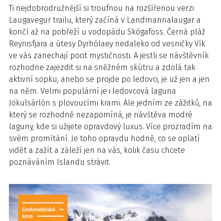
Ti nejdobrodružnější si troufnou na rozšířenou verzi
Laugavegur trailu, který začíná v Landmannalaugar a
končí až na pobřeží u vodopádu Skógafoss. Černá pláž
Reynisfjara a útesy Dyrhólaey nedaleko od vesničky Vík
ve vás zanechají pocit mystičnosti. A jestli se návštěvník
rozhodne zajezdit si na sněžném skútru a zdolá tak
aktivní sopku, anebo se projde po ledovci, je už jen a jen
na něm. Velmi populární je i ledovcová laguna
Jökulsárlón s plovoucími krami. Ale jedním ze zážitků, na
který se rozhodně nezapomíná, je návštěva modré
laguny, kde si užijete opravdový luxus. Více prozradím na
svém promítání. Je toho opravdu hodně, co se oplatí
vidět a zažít a záleží jen na vás, kolik času chcete
poznáváním Islandu strávit.