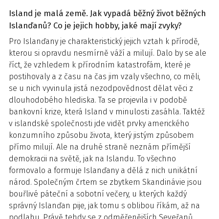
Island je malá země. Jak vypadá běžný život běžných
Islanďanů? Co je jejich hobby, jaké mají zvyky?
Pro Islanďany je charakteristický jejich vztah k přírodě,
kterou si opravdu nesmírně váží a milují. Dalo by se ale
říct, že vzhledem k přírodním katastrofám, které je
postihovaly a z času na čas jim vzaly všechno, co měli,
se u nich vyvinula jistá nezodpovědnost dělat věci z
dlouhodobého hlediska. Ta se projevila i v podobě
bankovní krize, která Island v minulosti zasáhla. Taktéž
v islandské společnosti jde vidět prvky amerického
konzumního způsobu života, který jistým způsobem
přímo milují. Ale na druhé straně neznám přímější
demokracii na světě, jak na Islandu. To všechno
formovalo a formuje Islanďany a dělá z nich unikátní
národ. Společným črtem se zbytkem Skandinávie jsou
bouřlivé páteční a sobotní večery, u kterých každý
správný Islanďan pije, jak tomu s oblibou říkám, až na
podlahu. Právě tehdy se z odměřenějších Seveřanů