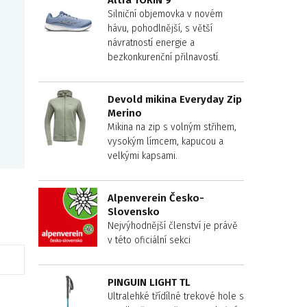
Altra TORIN 9
Silniční objemovka v novém
hávu, pohodlnější, s větší
návratností energie a
bezkonkurenční přilnavostí.
Devold mikina Everyday Zip
Merino
Mikina na zip s volným střihem,
vysokým límcem, kapucou a
velkými kapsami.
Alpenverein Česko-
Slovensko
Nejvýhodnější členství je právě
v této oficiální sekci
PINGUIN LIGHT TL
Ultralehké třídílné trekové hole s