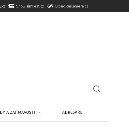
y.cz
SnowFilmFest.cz
ExpedicniKamera.cz
DY A ZAJÍMAVOSTI
ADRESÁŘE