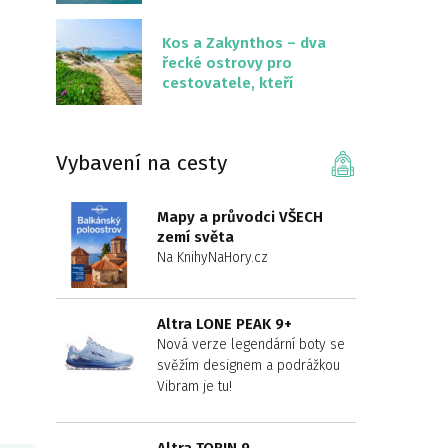
překvapivě malém
území
Kos a Zakynthos – dva
řecké ostrovy pro
cestovatele, kteří
chtějí něco jiného než
Krétu
Vybavení na cesty
Mapy a průvodci VŠECH
zemí světa
Na KnihyNaHory.cz
Altra LONE PEAK 9+
Nová verze legendární boty se
svěžím designem a podrážkou
Vibram je tu!