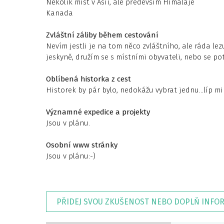
Několik míst v Asii, ale především Himaláje
Kanada
Zvláštní záliby během cestování
Nevím jestli je na tom něco zvláštního, ale ráda le
jeskyně, družím se s místními obyvateli, nebo se pot
Oblíbená historka z cest
Historek by pár bylo, nedokážu vybrat jednu…líp mi 
Významné expedice a projekty
Jsou v plánu.
Osobní www stránky
Jsou v plánu:-)
PŘIDEJ SVOU ZKUŠENOST NEBO DOPLŇ INFO