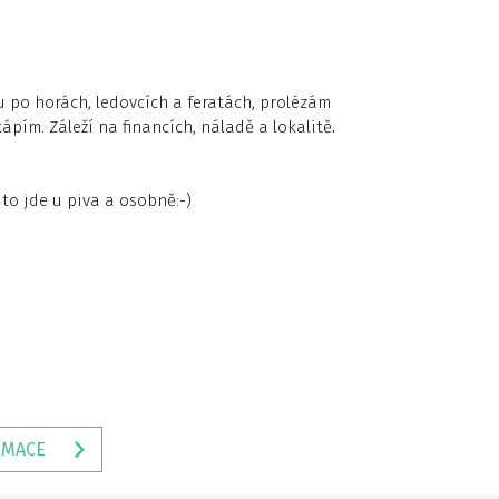
zu po horách, ledovcích a feratách, prolézám
ápím. Záleží na financích, náladě a lokalitě
.
to jde u piva a osobně:-)
RMACE