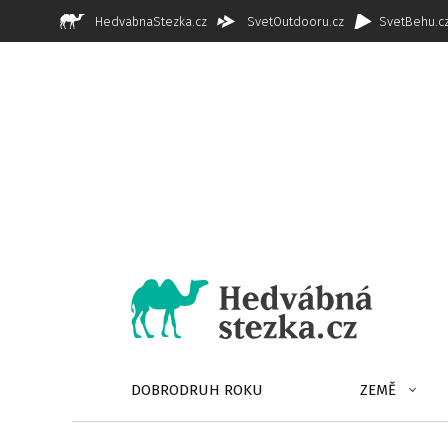
HedvabnaStezka.cz
SvetOutdooru.cz
SvetBehu.c
DOBRODRUH ROKU
ZEMĚ