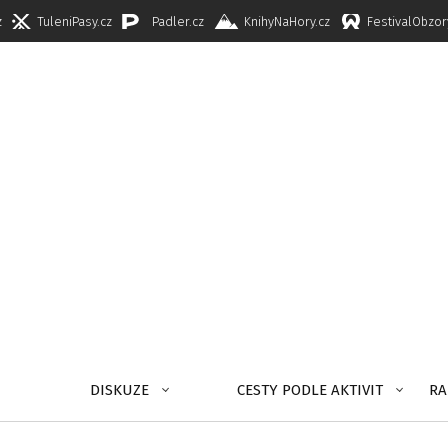
z
TuleniPasy.cz
Padler.cz
KnihyNaHory.cz
FestivalObzor
DISKUZE
CESTY PODLE AKTIVIT
RA