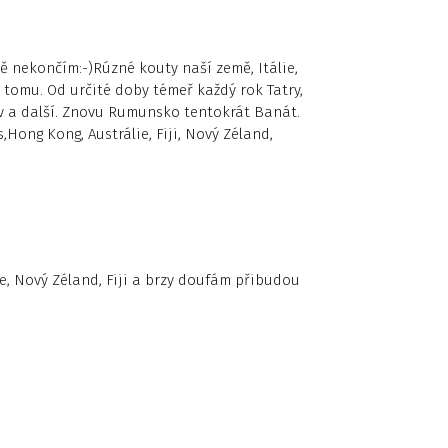
ě nekončím:-)Rúzné kouty naší země, Itálie,
tomu. Od určité doby témeř každý rok Tatry,
av a další. Znovu Rumunsko tentokrát Banát.
,Hong Kong, Austrálie, Fiji, Nový Zéland,
e, Nový Zéland, Fiji a brzy doufám přibudou