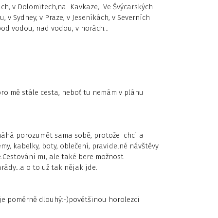
ách, v Dolomitech,na Kavkaze, Ve Švýcarských
, v Sydney, v Praze, v Jeseníkách, v Severních
 pod vodou, nad vodou, v horách…
o pro mě stále cesta, neboť tu nemám v plánu
pomáhá porozumět sama sobě, protože chci a
émy, kabelky, boty, oblečení, pravidelné návštěvy
e.Cestování mi, ale také bere možnost
ády…a o to už tak nějak jde.
m je poměrně dlouhý:-)povětšinou horolezci