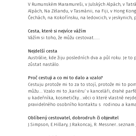
V Rumunském Maramureši, v Julských Alpách, v Tatr
Alpách, Na Zélandu, v Tasmánii, na Fiji, v Hong Kongu
Čechách, na Kokořínsku, na ledovcich, v jeskynich,
Cesta, které si nejvíce vážím
Vážím si toho, že můžu cestovat…….
Nejdelší cesta
Austrálie, kde žiju posledních dva a půl roku. Je t
zůstat nastálo.
Proč cestuji a co mi to dalo a vzalo?
Cestuju protože mi to za to stojí, protože mi to 
můžu…. Vzalo mi to ‚kariéru‘ v kanceláři, drahé parf
u kadeřníka, kosmetičky…..věci o které vlastně nejd
pravidelného osobního kontaktu s rodinou a kamar
Oblíbený cestovatel, dobrodruh či objevitel
J.Simpson, E.Hillary, J.Rakoncaj, R. Messner…sezna