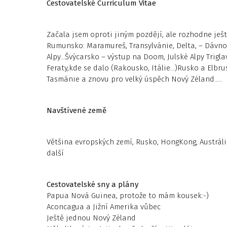
Cestovatelské Curriculum Vitae
Začala jsem oproti jiným pozdějí, ale rozhodne ješt
Rumunsko: Maramureš, Transylvánie, Delta, – Dávno 
Alpy…Švýcarsko – výstup na Doom, Julské Alpy Trigl
Feraty,kde se dalo (Rakousko, Itálie…)Rusko a Elbrus
Tasmánie a znovu pro velký úspěch Nový Zéland…..
Navštívené země
Většina evropských zemí, Rusko, HongKong, Austráli
další
Cestovatelské sny a plány
Papua Nová Guinea, protože to mám kousek:-)
Aconcagua a Jižní Amerika vůbec
Ještě jednou Nový Zéland