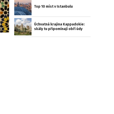
Top 10 míst v Istanbulu
Úchvatná krajina Kappadokie:
skály tu připomínají obří údy