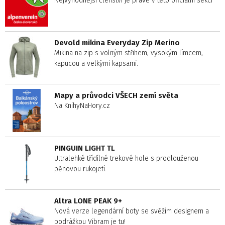
Nejvýhodnější členství je právě v této oficiální sekci
Devold mikina Everyday Zip Merino
Mikina na zip s volným střihem, vysokým límcem,
kapucou a velkými kapsami.
Mapy a průvodci VŠECH zemí světa
Na KnihyNaHory.cz
PINGUIN LIGHT TL
Ultralehké třídílné trekové hole s prodlouženou
pěnovou rukojetí.
Altra LONE PEAK 9+
Nová verze legendární boty se svěžím designem a
podrážkou Vibram je tu!