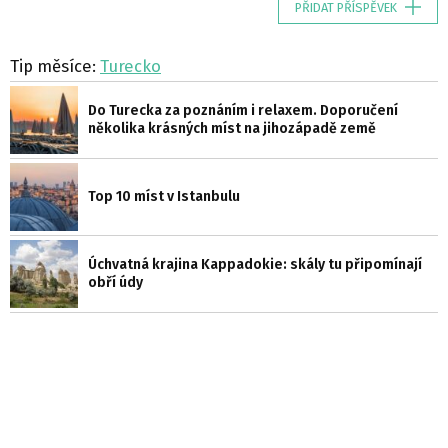
PŘIDAT PŘÍSPĚVEK
Tip měsíce:
Turecko
Do Turecka za poznáním i relaxem. Doporučení
několika krásných míst na jihozápadě země
Top 10 míst v Istanbulu
Úchvatná krajina Kappadokie: skály tu připomínají
obří údy